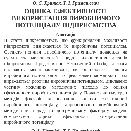
О. С. Хринюк, Т. І. Гримашевич
ОЦІНКА ЕФЕКТИВНОСТІ
ВИКОРИСТАННЯ ВИРОБНИЧОГО
ПОТЕНЦІАЛУ ПІДПРИЄМСТВА
Анотація
В статті підкреслюється, що функціональні можливості
підприємств визначаються їх виробничим потенціалом.
Сутність поняття виробничого потенціалу подається як
сукупність можливостей щодо використання активів
підприємства. Представлено методичний підхід, за яким
виділяють наявні можливості, які оцінюються валовим
виробничим потенціалом, та реалізовані можливості, які
виражаються робочим виробничим потенціалом. Викладено
частину можливих методичних підходів до оцінки
ефективності виробничого потенціалу. Подано систему груп
методів, факторів та показників оцінки ефективності
виробничого потенціалу, запропоновано комбінований
методичний підхід та детерміновану факторну модель
комплексної оцінки ефективності використання
виробничого потенціалу.
O. S. Khryniuk, T. I. Hrymashevych