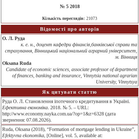
№ 5 2018
Кількість переглядів:
21073
Відомості про авторів
О. Л. Руда
к. е. н., доцент кафедри фінансів,банківської справи та
страхування, Вінницький національний аграрний університет,
м. Вінниця
Oksana Ruda
Candidate of economic sciences, associate professor of department
of finances, banking and insurance, Vinnytsia national agrarian
University, Vinnytsya
Як цитувати статтю
Руда О. Л. Становлення іпотечного кредитування в Україні.
Ефективна економіка
. 2018. № 5. – URL:
http://www.economy.nayka.com.ua/?op=1&z=6328 (дата
звернення: 07.08.2026).
Ruda, Oksana (2018), “Formation of mortgage lending in Ukraine”,
Efektyvna ekonomika
, [Online], vol. 5, available at: