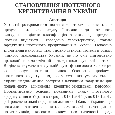
СТАНОВЛЕННЯ ІПОТЕЧНОГО
КРЕДИТУВАННЯ В УКРАЇНІ
Анотація
У статті розкривається поняття «іпотека» та висвітлено
предмет іпотечного кредиту. Описано види іпотечного
ринку, та виділено класифікацію залежно від предмета
іпотеки виділяють. Проведено характеристику етапам
зародження іпотечного кредитування в Україні. Показано
тлумачення найбільш чітко і повно сутності іпотеки в розрізі
чинного законодавства України, де по суті синтезовано
правовий та економічний підходи щодо сутності іпотеки.
Виділено тлумачення функцій суто фінансового характеру,
які виконує іпотечний ринок. Охоплено проблеми
іпотечного кредитування, що у сучасних умовах стає в
Україні надзви¬чайно гострим і важливим завданням для
подаль¬шого здійснення кредитно-банківської реформи.
Проаналізовано основні показники ринку іпотечного
кредитування в Україні в період з 01.01.2014 р. по 01.01.2017
р. Проведено аналіз кредитної активності банків України, що
показало зниження платоспроможності потенційних
позичальників, високим рівнем невизначеності щодо