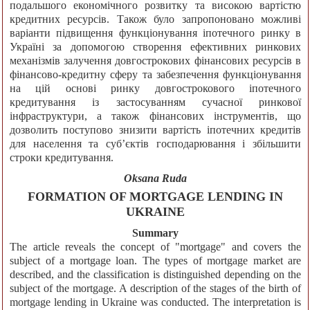
подальшого економічного розвитку та високою вартістю
кредитних ресурсів. Також було запропоновано можливі
варіанти підвищення функціонування іпотечного ринку в
Україні за допомогою створення ефективних ринкових
механізмів залучення довгострокових фінансових ресурсів в
фінансово-кредитну сферу та забезпечення функціонування
на цій основі ринку довгострокового іпотечного
кредитування із застосуванням сучасної ринкової
інфраструктури, а також фінансових інструментів, що
дозволить поступово знизити вартість іпотечних кредитів
для населення та суб’єктів господарювання і збільшити
строки кредитування.
Oksana Ruda
FORMATION OF MORTGAGE LENDING IN
UKRAINE
Summary
The article reveals the concept of "mortgage" and covers the
subject of a mortgage loan. The types of mortgage market are
described, and the classification is distinguished depending on the
subject of the mortgage. A description of the stages of the birth of
mortgage lending in Ukraine was conducted. The interpretation is