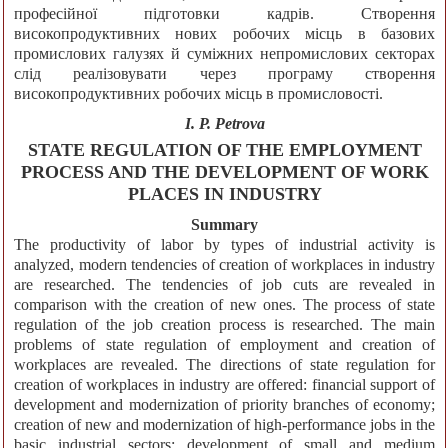
професійної підготовки кадрів. Створення
високопродуктивних нових робочих місць в базових
промислових галузях й суміжних непромислових секторах
слід реалізовувати через програму створення
високопродуктивних робочих місць в промисловості.
I. P. Petrova
STATE REGULATION OF THE EMPLOYMENT
PROCESS AND THE DEVELOPMENT OF WORK
PLACES IN INDUSTRY
Summary
The productivity of labor by types of industrial activity is
analyzed, modern tendencies of creation of workplaces in industry
are researched. The tendencies of job cuts are revealed in
comparison with the creation of new ones. The process of state
regulation of the job creation process is researched. The main
problems of state regulation of employment and creation of
workplaces are revealed. The directions of state regulation for
creation of workplaces in industry are offered: financial support of
development and modernization of priority branches of economy;
creation of new and modernization of high-performance jobs in the
basic industrial sectors; development of small and medium