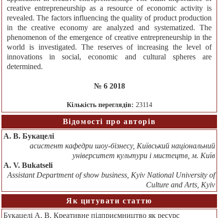
creative entrepreneurship as a resource of economic activity is
revealed. The factors influencing the quality of product production
in the creative economy are analyzed and systematized. The
phenomenon of the emergence of creative entrepreneurship in the
world is investigated. The reserves of increasing the level of
innovations in social, economic and cultural spheres are
determined.
№ 6 2018
Кількість переглядів:
23114
Відомості про авторів
А. В. Букацелі
асистент кафедри шоу-бізнесу, Київський національний
університет культури і мистецтв, м. Київ
A. V. Bukatseli
Assistant Department of show business, Kyiv National University of
Culture and Arts, Kyiv
Як цитувати статтю
Букацелі А. В. Креативне підприємництво як ресурс