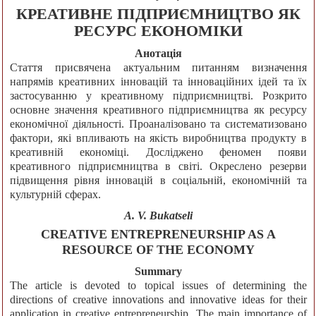
КРЕАТИВНЕ ПІДПРИЄМНИЦТВО ЯК
РЕСУРС ЕКОНОМІКИ
Анотація
Стаття присвячена актуальним питанням визначення
напрямів креативних інновацій та інноваційних ідей та їх
застосуванню у креативному підприємництві. Розкрито
основне значення креативного підприємництва як ресурсу
економічної діяльності. Проаналізовано та систематизовано
фактори, які впливають на якість виробництва продукту в
креативній економіці. Досліджено феномен появи
креативного підприємництва в світі. Окреслено резерви
підвищення рівня інновацій в соціальній, економічній та
культурній сферах.
A. V. Bukatseli
CREATIVE ENTREPRENEURSHIP AS A
RESOURCE OF THE ECONOMY
Summary
The article is devoted to topical issues of determining the
directions of creative innovations and innovative ideas for their
application in creative entrepreneurship. The main importance of