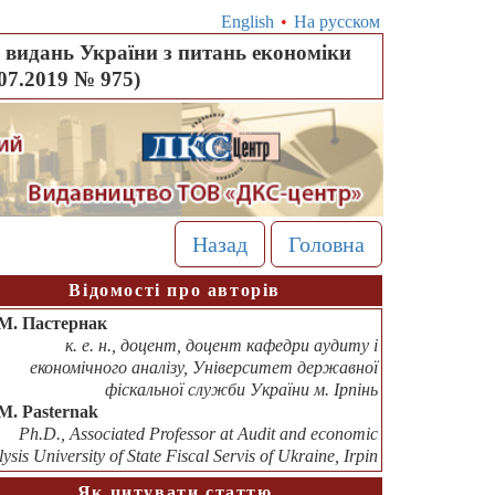
English
•
На русском
видань України з питань економіки
.07.2019 № 975)
Назад
Головна
Відомості про авторів
М. Пастернак
к. е. н., доцент, доцент кафедри аудиту і
економічного аналізу, Університет державної
фіскальної служби України м. Ірпінь
М. Pasternak
Ph.D., Associated Professor at Audit and economic
ysis University of State Fiscal Servis of Ukraine, Irpin
Як цитувати статтю