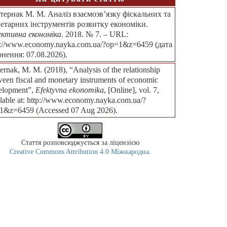
тернак М. М. Аналіз взаємозв’язку фіскальних та
етарних інструментів розвитку економіки.
ктивна економіка
. 2018. № 7. – URL:
p://www.economy.nayka.com.ua/?op=1&z=6459 (дата
рнення: 07.08.2026).
ernak, М. М. (2018), “Analysis of the relationship
ween fiscal and monetary instruments of economic
elopment”,
Efektyvna ekonomika
, [Online], vol. 7,
ilable at: http://www.economy.nayka.com.ua/?
1&z=6459 (Accessed 07 Aug 2026).
Стаття розповсюджується за ліцензією
Creative Commons Attribution 4.0 Міжнародна
.