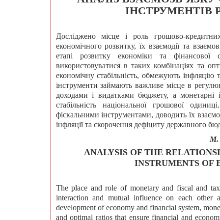
ІНСТРУМЕНТІВ 
Досліджено місце і роль грошово-кредитних
економічного розвитку, їх взаємодії та взаєм
етапі розвитку економіки та фінансової 
використовуватися в таких комбінаціях та опт
економічну стабільність, обмежують інфляцію 
інструменти займають важливе місце в регулю
доходами і видатками бюджету, а монетарні 
стабільність національної грошової одиниц
фіскальними інструментами, доводить їх взаємо
інфляції та скорочення дефіциту державного бю
М.
ANALYSIS OF THE RELATION
INSTRUMENTS OF
The place and role of monetary and fiscal and tax
interaction and mutual influence on each other ar
development of economy and financial system, monet
and optimal ratios that ensure financial and economic 