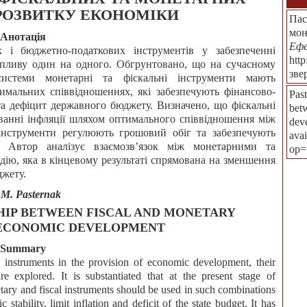
РОЗВИТКУ ЕКОНОМІКИ
Пас
мон
Анотація
Ефе
 і бюджетно-податкових інструментів у забезпеченні
htt
овпливу один на одного. Обгрунтовано, що на сучасному
зве
системи монетарні та фіскальні інструменти мають
имальних співвідношеннях, які забезпечують фінансово-
Past
та дефіцит державного бюджету. Визначено, що фіскальні
bet
ванні інфляції шляхом оптимального співвідношення між
dev
інструменти регулюють грошовий обіг та забезпечують
ava
і. Автор аналізує взаємозв’язок між монетарними та
op=
дію, яка в кінцевому результаті спрямована на зменшення
джету.
 М. Pasternak
SHIP BETWEEN FISCAL AND MONETARY
 ECONOMIC DEVELOPMENT
Summary
 instruments in the provision of economic development, their
e explored. It is substantiated that at the present stage of
ary and fiscal instruments should be used in such combinations
stability, limit inflation and deficit of the state budget. It has