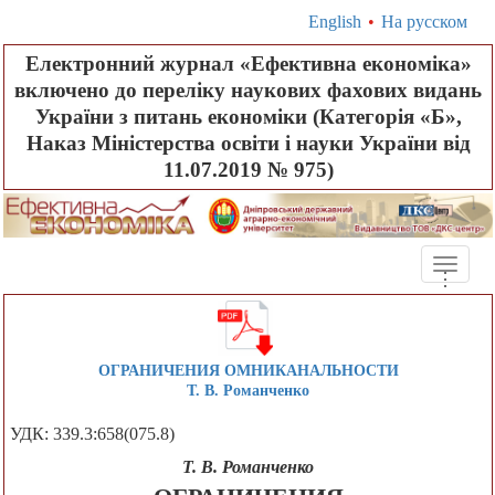
English
•
На русском
Електронний журнал «Ефективна економіка»
включено до переліку наукових фахових видань
України з питань економіки (Категорія «Б»,
Наказ Міністерства освіти і науки України від
11.07.2019 № 975)
Toggle
.
.
.
naviga
ОГРАНИЧЕНИЯ ОМНИКАНАЛЬНОСТИ
Т. В. Романченко
УДК: 339.3:658(075.8)
Т. В. Романченко