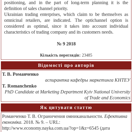
positioning, and in the part of long-term planning it is the
definition of sales channel priority.
Ukrainian trading enterprises, which claim to be themselves as
omnicinal retailers, are indicated. The optichannel option is
considered as optimal, since it takes into account individual
characteristics of trading company and its customers needs.
№ 9 2018
Кількість переглядів:
23485
Відомості про авторів
Т. В. Романченко
аспирантка кафедры маркетинга КНТЕУ
T. Romanchenko
PhD Candidate at Marketing Department Kyiv National University
of Trade and Economics
Як цитувати статтю
Романченко Т. В. Ограничения омниканальности.
Ефективна
економіка
. 2018. № 9. – URL:
http://www.economy.nayka.com.ua/?op=1&z=6545 (дата