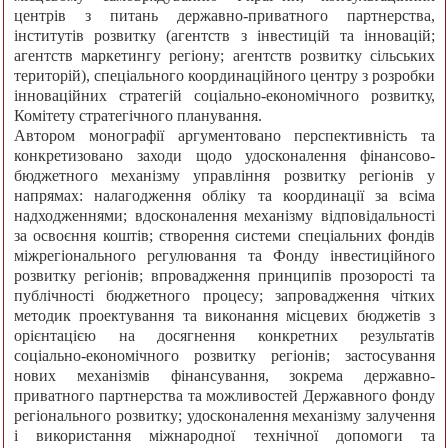
центрів з питань державно-приватного партнерства,
інститутів розвитку (агентств з інвестицій та інновацій;
агентств маркетингу регіону; агентств розвитку сільських
територій), спеціального координаційного центру з розробки
інноваційних стратегій соціально-економічного розвитку,
Комітету стратегічного планування.
Автором монографії аргументовано перспективність та
конкретизовано заходи щодо удосконалення фінансово-
бюджетного механізму управління розвитку регіонів у
напрямах: налагодження обліку та координації за всіма
надходженнями; вдосконалення механізму відповідальності
за освоєння коштів; створення системи спеціальних фондів
міжрегіонального регулювання та Фонду інвестиційного
розвитку регіонів; впровадження принципів прозорості та
публічності бюджетного процесу; запровадження чітких
методик проектування та виконання місцевих бюджетів з
орієнтацією на досягнення конкретних результатів
соціально-економічного розвитку регіонів; застосування
нових механізмів фінансування, зокрема державно-
приватного партнерства та можливостей Державного фонду
регіонального розвитку; удосконалення механізму залучення
і використання міжнародної технічної допомоги та