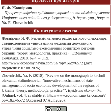
Відомості про авторів
Я. Ф. Жовнірчик
Професор кафедри публічного управління та адміністрування
Національного авіаційного університету, д. держ. упр., доцент
Ya. F. Zhovnirchik
Як цитувати статтю
Жовнірчик Я. Ф. Рецензія на монографію качного олександра
сталіноленовича «інноваційні механізми державного
управління соціально-економічним розвитком регіонів
України: теорія, методологія, практика» .
Ефективна
економіка
. 2018. № 4. – URL:
http://www.economy.nayka.com.ua/?op=1&z=6572 (дата
звернення: 07.08.2026).
Zhovnirchik, Ya. F. (2018), “Review on the monograph to kachnii
oleksandr stalinolenovich "innovative mechanisms of state
management of socio-economic development of the regions of
Ukraine: theory, methodology, practice"”,
Efektyvna ekonomika
,
[Online], vol. 4, available at: http://www.economy.nayka.com.ua/?
op=1&z=6572 (Accessed 07 Aug 2026).