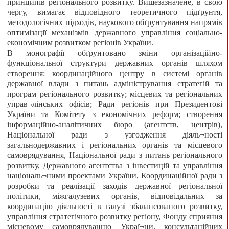
принципів регіонального розвитку. Вищезазначене, в свою
чергу, вимагає відповідного теоретичного підґрунтя,
методологічних підходів, наукового обґрунтування напрямів
оптимізації механізмів державного управління соціально-
економічним розвитком регіонів України.
В монографії обґрунтовано зміни організаційно-
функціональної структури державних органів шляхом
створення: координаційного центру в системі органів
державної влади з питань адміністрування стратегій та
програм регіонального розвитку; місцевих та регіональних
управ¬лінських офісів; Ради регіонів при Президентові
України та Комітету з економічних реформ; створення
інформаційно-аналітичних бюро (агентств, центрів),
Національної ради з узгодження діяль¬ності
загальнодержавних і регіональних органів та місцевого
самоврядування, Національної ради з питань регіонального
розвитку, Державного агентства з інвестицій та управління
національ¬ними проектами України, Координаційної ради з
розробки та реалізації заходів державної регіональної
політики, міжгалузевих органів, відповідальних за
координацію діяльності в галузі збалансованого розвитку,
управління стратегічного розвитку регіону, Фонду сприяння
місцевому самоврядуванню Украї¬ни, консультаційних