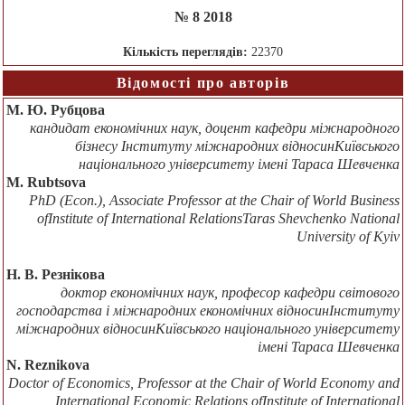
№ 8 2018
Кількість переглядів:
22370
Відомості про авторів
М. Ю. Рубцова
кандидат економічних наук, доцент кафедри міжнародного
бізнесу Інституту міжнародних відносинКиївського
національного університету імені Тараса Шевченка
M. Rubtsova
PhD (Econ.), Associate Professor at the Chair of World Business
ofInstitute of International RelationsTaras Shevchenko National
University of Kyiv
Н. В. Резнікова
доктор економічних наук, професор кафедри світового
господарства і міжнародних економічних відносинІнституту
міжнародних відносинКиївського національного університету
імені Тараса Шевченка
N. Reznikova
Doctor of Economics, Professor at the Chair of World Economy and
International Economic Relations ofInstitute of International