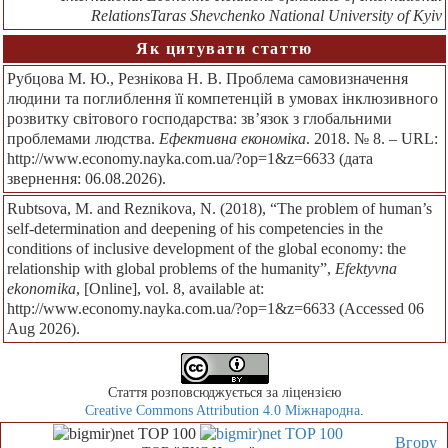
RelationsTaras Shevchenko National University of Kyiv
Як цитувати статтю
Рубцова М. Ю., Резнікова Н. В. Проблема самовизначення
людини та поглиблення її компетенцій в умовах інклюзивного
розвитку світового господарства: зв’язок з глобальними
проблемами людства.
Ефективна економіка
. 2018. № 8. – URL:
http://www.economy.nayka.com.ua/?op=1&z=6633 (дата
звернення: 06.08.2026).
Rubtsova, M. and Reznikova, N. (2018), “The problem of human’s
self-determination and deepening of his competencies in the
conditions of inclusive development of the global economy: the
relationship with global problems of the humanity”,
Efektyvna
ekonomika
, [Online], vol. 8, available at:
http://www.economy.nayka.com.ua/?op=1&z=6633 (Accessed 06
Aug 2026).
Стаття розповсюджується за ліцензією
Creative Commons Attribution 4.0 Міжнародна
.
Вгору