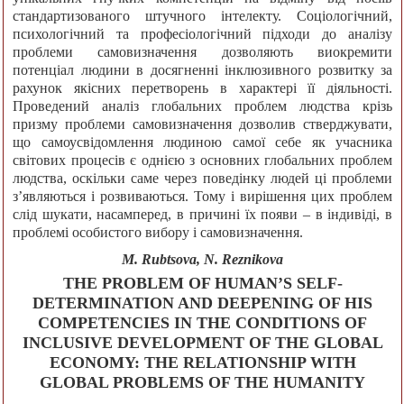
стандартизованого штучного інтелекту. Соціологічний,
психологічний та професіологічний підходи до аналізу
проблеми самовизначення дозволяють виокремити
потенціал людини в досягненні інклюзивного розвитку за
рахунок якісних перетворень в характері її діяльності.
Проведений аналіз глобальних проблем людства крізь
призму проблеми самовизначення дозволив стверджувати,
що самоусвідомлення людиною самої себе як учасника
світових процесів є однією з основних глобальних проблем
людства, оскільки саме через поведінку людей ці проблеми
з’являються і розвиваються. Тому і вирішення цих проблем
слід шукати, насамперед, в причині їх появи – в індивіді, в
проблемі особистого вибору і самовизначення.
M. Rubtsova, N. Reznikova
THE PROBLEM OF HUMAN’S SELF-
DETERMINATION AND DEEPENING OF HIS
COMPETENCIES IN THE CONDITIONS OF
INCLUSIVE DEVELOPMENT OF THE GLOBAL
ECONOMY: THE RELATIONSHIP WITH
GLOBAL PROBLEMS OF THE HUMANITY