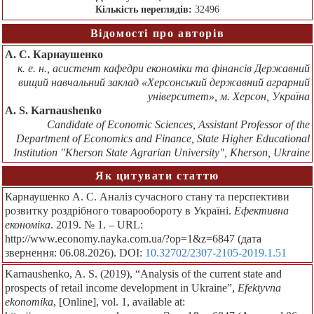
Кількість переглядів:
32496
Відомості про авторів
А. С. Карнаушенко
к. е. н., асистент кафедри економіки та фінансів Державний
вищий навчальний заклад «Херсонський державний аграрний
університет», м. Херсон, Україна
A. S. Karnaushenko
Candidate of Economic Sciences, Assistant Professor of the
Department of Economics and Finance, State Higher Educational
Institution "Kherson State Agrarian University", Kherson, Ukraine
Як цитувати статтю
Карнаушенко А. С. Аналіз сучасного стану та перспективи
розвитку роздрібного товарообороту в Україні.
Ефективна
економіка
. 2019. № 1. – URL:
http://www.economy.nayka.com.ua/?op=1&z=6847 (дата
звернення: 06.08.2026). DOI:
10.32702/2307-2105-2019.1.51
Karnaushenko, A. S. (2019), “Analysis of the current state and
prospects of retail income development in Ukraine”,
Efektyvna
ekonomika
, [Online], vol. 1, available at: