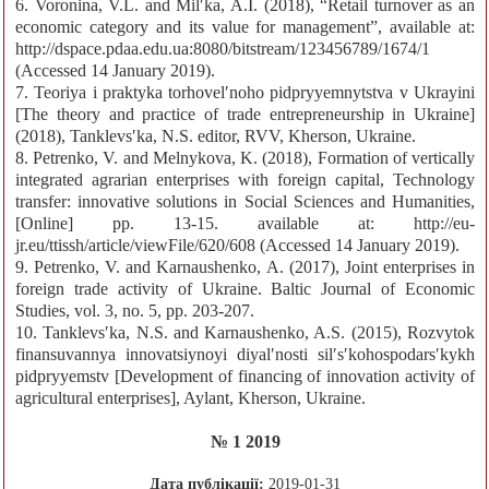
6. Voronina, V.L. and Milʹka, A.I. (2018), “Retail turnover as an
economic category and its value for management”, available at:
http://dspace.pdaa.edu.ua:8080/bitstream/123456789/1674/1
(Accessed 14 January 2019).
7. Teoriya i praktyka torhovelʹnoho pidpryyemnytstva v Ukrayini
[The theory and practice of trade entrepreneurship in Ukraine]
(2018), Tanklevsʹka, N.S. editor, RVV, Kherson, Ukraine.
8. Petrenko, V. and Melnykova, K. (2018), Formation of vertically
integrated agrarian enterprises with foreign capital, Technology
transfer: innovative solutions in Social Sciences and Humanities,
[Online] pp. 13-15. available at: http://eu-
jr.eu/ttissh/article/viewFile/620/608 (Accessed 14 January 2019).
9. Petrenko, V. and Karnaushenko, A. (2017), Joint enterprises in
foreign trade activity of Ukraine. Baltic Journal of Economic
Studies, vol. 3, no. 5, pp. 203-207.
10. Tanklevsʹka, N.S. and Karnaushenko, A.S. (2015), Rozvytok
finansuvannya innovatsiynoyi diyalʹnosti silʹsʹkohospodarsʹkykh
pidpryyemstv [Development of financing of innovation activity of
agricultural enterprises], Aylant, Kherson, Ukraine.
№ 1 2019
Дата публікації:
2019-01-31