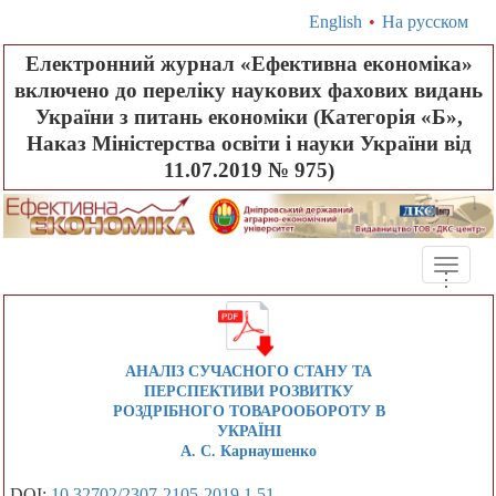
English
•
На русском
Електронний журнал «Ефективна економіка»
включено до переліку наукових фахових видань
України з питань економіки (Категорія «Б»,
Наказ Міністерства освіти і науки України від
11.07.2019 № 975)
Toggle
.
.
.
naviga
АНАЛІЗ СУЧАСНОГО СТАНУ ТА
ПЕРСПЕКТИВИ РОЗВИТКУ
РОЗДРІБНОГО ТОВАРООБОРОТУ В
УКРАЇНІ
А. С. Карнаушенко
DOI:
10.32702/2307-2105-2019.1.51