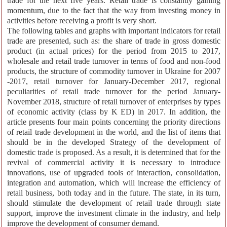
trade for the next five years. Retail trade is constantly gaining
momentum, due to the fact that the way from investing money in
activities before receiving a profit is very short.
The following tables and graphs with important indicators for retail
trade are presented, such as: the share of trade in gross domestic
product (in actual prices) for the period from 2015 to 2017,
wholesale and retail trade turnover in terms of food and non-food
products, the structure of commodity turnover in Ukraine for 2007
-2017, retail turnover for January-December 2017, regional
peculiarities of retail trade turnover for the period January-
November 2018, structure of retail turnover of enterprises by types
of economic activity (class by K ED) in 2017. In addition, the
article presents four main points concerning the priority directions
of retail trade development in the world, and the list of items that
should be in the developed Strategy of the development of
domestic trade is proposed. As a result, it is determined that for the
revival of commercial activity it is necessary to introduce
innovations, use of upgraded tools of interaction, consolidation,
integration and automation, which will increase the efficiency of
retail business, both today and in the future. The state, in its turn,
should stimulate the development of retail trade through state
support, improve the investment climate in the industry, and help
improve the development of consumer demand.