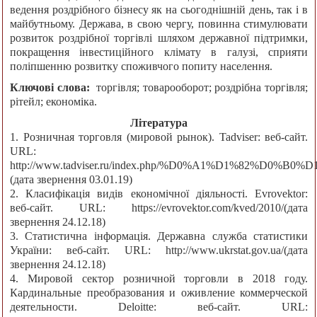
ведення роздрібного бізнесу як на сьогоднішній день, так і в
майбутньому. Держава, в свою чергу, повинна стимулювати
розвиток роздрібної торгівлі шляхом державної підтримки,
покращення інвестиційного клімату в галузі, сприяти
поліпшенню розвитку споживчого попиту населення.
Ключові слова:
торгівля; товарооборот; роздрібна торгівля;
рітейл; економіка.
Література
1. Розничная торговля (мировой рынок). Tadviser: веб-сайт.
URL:
http://www.tadviser.ru/index.php/%D0%A1%D1
(дата звернення 03.01.19)
2. Класифікація видів економічної діяльності. Еvrovektor:
веб-сайт. URL: https://evrovektor.com/kved/2010/(дата
звернення 24.12.18)
3. Статистична інформація. Державна служба статистики
України: веб-сайт. URL: http://www.ukrstat.gov.ua/(дата
звернення 24.12.18)
4. Мировой сектор розничной торговли в 2018 году.
Кардинальные преобразования и оживление коммерческой
деятельности. Deloitte: веб-сайт. URL: