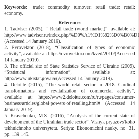
Keywords:
trade; commodity turnover; retail trade; retail;
economy.
References
1. Tadviser (2005), “ Retail trade (world market)”, available at:
http://www.tadviser.ru/index.php/%D0%A1%D1
(Accessed 14 January 2019).
2. Evrovektor (2018), “Classification of types of economic
activity”, available at: https://evrovektor.com/kved/2010/(Accessed
14 January 2019).
3. The official site of State Statistics Service of Ukraine (2005),
“Statistical information”, available at:
http://www.ukrstat.gov.ua/(Accessed 14 January 2019).
4. Deloitte (2015), “The world retail sector in 2018. Cardinal
transformations and revitalization of commercial activity”,
available at: https://www2.deloitte.com/ru/ru/pages/consumer-
business/articles/global-powers-of-retailing.html# (Accessed 14
January 2019).
5. Kravchenko, M.S. (2016), “Analysis of the current state of
development of the Ukrainian trade sector”, Visnyk pryazovsʹkoho
tekhnichnoho universytetu. Seriya: Ekonomichni nauky, no. 31.
pp. 139-145.