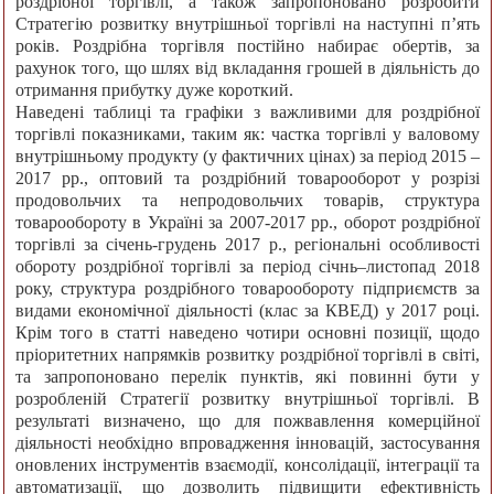
роздрібної торгівлі, а також запропоновано розробити
Стратегію розвитку внутрішньої торгівлі на наступні п’ять
років. Роздрібна торгівля постійно набирає обертів, за
рахунок того, що шлях від вкладання грошей в діяльність до
отримання прибутку дуже короткий.
Наведені таблиці та графіки з важливими для роздрібної
торгівлі показниками, таким як: частка торгівлі у валовому
внутрішньому продукту (у фактичних цінах) за період 2015 –
2017 рр., оптовий та роздрібний товарооборот у розрізі
продовольчих та непродовольчих товарів, структура
товарообороту в Україні за 2007-2017 рр., оборот роздрібної
торгівлі за січень-грудень 2017 р., регіональні особливості
обороту роздрібної торгівлі за період січнь–листопад 2018
року, структура роздрібного товарообороту підприємств за
видами економічної діяльності (клас за КВЕД) у 2017 році.
Крім того в статті наведено чотири основні позиції, щодо
пріоритетних напрямків розвитку роздрібної торгівлі в світі,
та запропоновано перелік пунктів, які повинні бути у
розробленій Стратегії розвитку внутрішньої торгівлі. В
результаті визначено, що для пожвавлення комерційної
діяльності необхідно впровадження інновацій, застосування
оновлених інструментів взаємодії, консолідації, інтеграції та
автоматизації, що дозволить підвищити ефективність