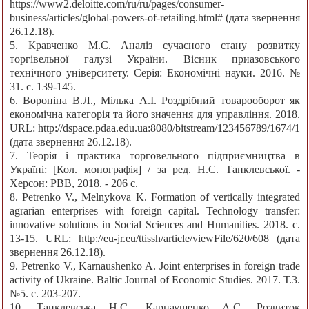
https://www2.deloitte.com/ru/ru/pages/consumer-
business/articles/global-powers-of-retailing.html# (дата звернення
26.12.18).
5. Кравченко М.С. Аналіз сучасного стану розвитку
торгівельної галузі України. Вісник приазовського
технічного університету. Серія: Економічні науки. 2016. №
31. с. 139-145.
6. Вороніна В.Л., Мілька А.І. Роздрібний товарооборот як
економічна категорія та його значення для управління. 2018.
URL: http://dspace.pdaa.edu.ua:8080/bitstream/123456789/1674/1
(дата звернення 26.12.18).
7. Теорія і практика торговельного підприємництва в
Україні: [Кол. монографія] / за ред. Н.С. Танклевської. -
Херсон: РВВ, 2018. - 206 с.
8. Petrenko V., Melnykova K. Formation of vertically integrated
agrarian enterprises with foreign capital. Technology transfer:
innovative solutions in Social Sciences and Humanities. 2018. с.
13-15. URL: http://eu-jr.eu/ttissh/article/viewFile/620/608 (дата
звернення 26.12.18).
9. Petrenko V., Karnaushenko A. Joint enterprises in foreign trade
activity of Ukraine. Baltic Journal of Economic Studies. 2017. Т.3.
№5. с. 203-207.
10. Танклевська Н.С., Карнаушенко А.С. Розвиток