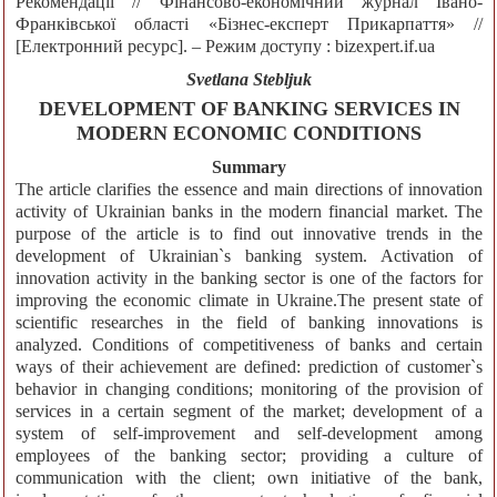
Рекомендації // Фінансово-економічний журнал Івано-
Франківської області «Бізнес-експерт Прикарпаття» //
[Електронний ресурс]. – Режим доступу : bizexpert.if.ua
Svetlana Stebljuk
DEVELOPMENT OF BANKING SERVICES IN
MODERN ECONOMIC CONDITIONS
Summary
The article clarifies the essence and main directions of innovation
activity of Ukrainian banks in the modern financial market. The
purpose of the article is to find out innovative trends in the
development of Ukrainian`s banking system. Activation of
innovation activity in the banking sector is one of the factors for
improving the economic climate in Ukraine.The present state of
scientific researches in the field of banking innovations is
analyzed. Conditions of competitiveness of banks and certain
ways of their achievement are defined: prediction of customer`s
behavior in changing conditions; monitoring of the provision of
services in a certain segment of the market; development of a
system of self-improvement and self-development among
employees of the banking sector; providing a culture of
communication with the client; own initiative of the bank,