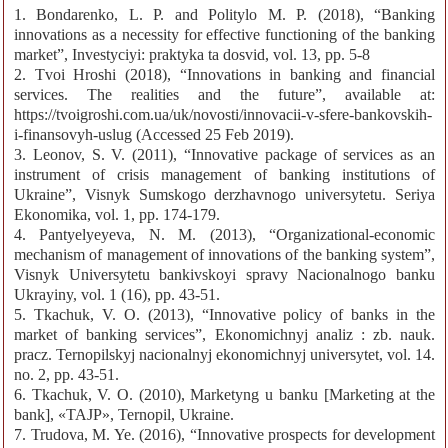
1. Bondarenko, L. P. and Politylo M. P. (2018), “Banking
innovations as a necessity for effective functioning of the banking
market”, Investyciyi: praktyka ta dosvid, vol. 13, pp. 5-8
2. Tvoi Hroshi (2018), “Innovations in banking and financial
services. The realities and the future”, available at:
https://tvoigroshi.com.ua/uk/novosti/innovacii-v-sfere-bankovskih-
i-finansovyh-uslug (Accessed 25 Feb 2019).
3. Leonov, S. V. (2011), “Innovative package of services as an
instrument of crisis management of banking institutions of
Ukraine”, Visnyk Sumskogo derzhavnogo universytetu. Seriya
Ekonomika, vol. 1, pp. 174-179.
4. Pantyelyeyeva, N. M. (2013), “Organizational-economic
mechanism of management of innovations of the banking system”,
Visnyk Universytetu bankivskoyi spravy Nacionalnogo banku
Ukrayiny, vol. 1 (16), pp. 43-51.
5. Tkachuk, V. O. (2013), “Innovative policy of banks in the
market of banking services”, Ekonomichnyj analiz : zb. nauk.
pracz. Ternopilskyj nacionalnyj ekonomichnyj universytet, vol. 14.
no. 2, pp. 43-51.
6. Tkachuk, V. O. (2010), Marketyng u banku [Marketing at the
bank], «TAJP», Ternopil, Ukraine.
7. Trudova, M. Ye. (2016), “Innovative prospects for development