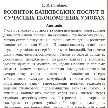
С. В. Стеблюк
РОЗВИТОК БАНКІВСЬКИХ ПОСЛУГ В
СУЧАСНИХ ЕКОНОМІЧНИХ УМОВАХ
Анотація
У статті з’ясовано сутність та основні напрями інноваційної
діяльності банків України на сучасному фінансовому ринку.
Метою статті є з’ясування інноваційних тенденцій розвитку
банківській системи України. Проаналізовано сучасний стан
наукових розвідок в сфері банківських інновацій. Визначено
умови конкурентоспроможності банків та окремі шляхи їх
досягнення: передбачення поведінки клієнта в мінливих
умовах; здійснення моніторингу надання послуг на певному
сегменті ринку; розробка системи самовдосконалення та
саморозвитку серед працівників банківської сфери;
забезпечення культури комунікації з клієнтом; власна
ініціативність банку, впровадження новітніх технологій
ведення фінансового підприємництва. Розкрито окремі із
сучасних банківських послуг, серед яких: платежі через
термінал самообслуговування, Інтернет-банкінг, торговий
еквайрінг, створення унікальної картки, факторинг.
Визначено, що інноваційні технології у банківській сфері