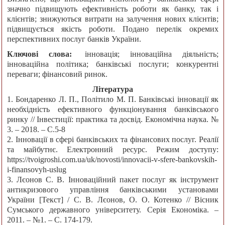
значно підвищують ефективність роботи як банку, так і
клієнтів; знижуються витрати на залучення нових клієнтів;
підвищується якість роботи. Подано перелік окремих
перспективних послуг банків України.
Ключові слова:
інновація; інноваційна діяльність;
інноваційна політика; банківські послуги; конкурентні
переваги; фінансовий ринок.
Література
1. Бондаренко Л. П., Політило М. П. Банківські інновації як
необхідність ефективного функціонування банківського
ринку // Інвестиції: практика та досвід. Економічна наука. №
3. ‒ 2018. ‒ С.5-8
2. Інновації в сфері банківських та фінансових послуг. Реалії
та майбутнє. Електронний ресурс. Режим доступу:
https://tvoigroshi.com.ua/uk/novosti/innovacii-v-sfere-bankovskih-
i-finansovyh-uslug
3. Лєонов С. В. Інноваційний пакет послуг як інструмент
антикризового управління банківськими установами
України [Текст] / С. В. Лєонов, О. О. Котенко // Вісник
Сумського державного університету. Серія Економіка. ‒
2011. ‒ №1. ‒ С. 174-179.