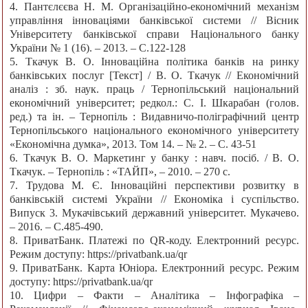
4. Пантєлєєва Н. М. Організаційно-економічний механізм
управління інноваціями банківської системи // Вісник
Університету банківської справи Національного банку
України № 1 (16). ‒ 2013. ‒ С.122-128
5. Ткачук В. О. Інноваційна політика банків на ринку
банківських послуг [Текст] / В. О. Ткачук // Економічний
аналіз : зб. наук. праць / Тернопільський національний
економічний університет; редкол.: С. І. Шкарабан (голов.
ред.) та ін. – Тернопіль : Видавничо-поліграфічний центр
Тернопільського національного економічного університету
«Економічна думка», 2013. Том 14. ‒ № 2. ‒ С. 43-51
6. Ткачук В. О. Маркетинг у банку : навч. посіб. / В. О.
Ткачук. – Тернопіль : «ТАЙП», ‒ 2010. ‒ 270 с.
7. Трудова М. Є. Інноваційні перспективи розвитку в
банківській системі України // Економіка і суспільство.
Випуск 3. Мукачівський державний університет. Мукачево.
‒ 2016. ‒ С.485-490.
8. ПриватБанк. Платежі по QR-коду. Електронний ресурс.
Режим доступу: https://privatbank.ua/qr
9. ПриватБанк. Карта Юніора. Електронний ресурс. Режим
доступу: https://privatbank.ua/qr
10. Цифри – Факти – Аналітика – Інфографіка –