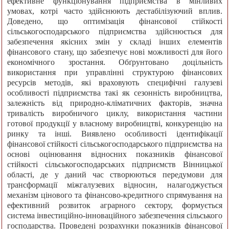
ефективне функціонування підприємства в мінливих
умовах, котрі часто здійснюють дестабілізуючий вплив.
Доведено, що оптимізація фінансової стійкості
сільськогосподарського підприємства здійснюється для
забезпечення якісних змін у складі інших елементів
фінансового стану, що забезпечує нові можливості для його
економічного зростання. Обґрунтовано доцільність
використання при управлінні структурою фінансових
ресурсів методів, які враховують специфічні галузеві
особливості підприємства такі як сезонність виробництва,
залежність від природно-кліматичних факторів, значна
тривалість виробничого циклу, використання частини
готової продукції у власному виробництві, конкуренцію на
ринку та інші. Виявлено особливості ідентифікації
фінансової стійкості сільськогосподарського підприємства на
основі оцінювання відносних показників фінансової
стійкості сільськогосподарських підприємств Вінницької
області, де у даний час створюються передумови для
трансформації міжгалузевих відносин, налагоджується
механізм цінового та фінансово-кредитного спрямування на
ефективний розвиток аграрного сектору, формується
система інвестиційно-інноваційного забезпечення сільського
господарства. Проведені розрахунки показників фінансової