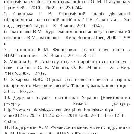
економічна сутність та методика оцінки / О. М. Гізатулліна //
Прометей. – 2010. – № 2. – С. 239-244.
5. Савицька Г. В. Економічний аналіз діяльності
підприємства: навчальний посібник / Г.В. Савицька. – 3-є
вид., перероб. та доп. – К.: Знання, 2010. – 654 с.
6. Івахненко В.М. Курс економічного аналізу: навчальний
посібник / В.М. Івахненко. – Київ: Знання-Прес, 2000. – 208
с.
7. Тютюнник Ю.М. Фінансовий аналіз: навч. посіб. /
Ю.М.Тютюнник. – К.: Знання, 2012. – 815 с.
8. Мішина С. В. Аналіз у галузях виробництва та послуг :
навч. посібн. / С. В. Мішина, О. Ю. Мішин. – Х. : Вид.
ХНЕУ, 2008. – 240 с.
9. Захарова Н.Ю. Оцінка фінансової стійкості аграрних
підприємств/ Науковий вісник: Фінанси, банки, інвестиції –
2012. – №3, 28
10. Державна служба статистики України [Електронний
ресурс]. - Режим доступу:
http://www.vn.ukrstat.gov.ua/index.php/informatsiya-dlya-
zmi/2012-05-29-12-14-25/506----2018-/5683-2018-11-16-12-31-
45.html
11. Поддєрьогін А. М. Фінансовий менеджмент : підручник /
А. М. Поддєрьогін. – К. : КНЕУ, 2009 .– 536 с