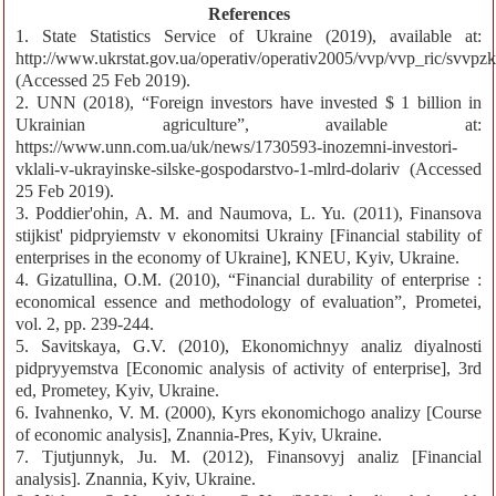
References
1. State Statistics Service of Ukraine (2019), available at:
http://www.ukrstat.gov.ua/operativ/operativ2005/vvp/vvp_ric/svvpz
(Accessed 25 Feb 2019).
2. UNN (2018), “Foreign investors have invested $ 1 billion in
Ukrainian agriculture”, available at:
https://www.unn.com.ua/uk/news/1730593-inozemni-investori-
vklali-v-ukrayinske-silske-gospodarstvo-1-mlrd-dolariv (Accessed
25 Feb 2019).
3. Poddier'ohin, A. M. and Naumova, L. Yu. (2011), Finansova
stijkist' pidpryiemstv v ekonomitsi Ukrainy [Financial stability of
enterprises in the economy of Ukraine], KNEU, Kyiv, Ukraine.
4. Gizatullina, O.M. (2010), “Financial durability of enterprise :
economical essence and methodology of evaluation”, Prometei,
vol. 2, pp. 239-244.
5. Savitskaya, G.V. (2010), Ekonomichnyy analiz diyalnosti
pidpryyemstva [Economic analysis of activity of enterprise], 3rd
ed, Prometey, Kyiv, Ukraine.
6. Ivahnenko, V. M. (2000), Kyrs ekonomichogo analizy [Course
of economic analysis], Znannia-Pres, Kyiv, Ukraine.
7. Tjutjunnyk, Ju. M. (2012), Finansovyj analiz [Financial
analysis]. Znannia, Kyiv, Ukraine.