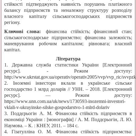
стійкості підтверджують наявність порушень платіжного
балансу підприємств та неналежну структуру розподілу
власного капіталу сільськогосподарських підприємств
регіону.
Ключові слова:
фінансова стійкість; фінансовий стан;
сільськогосподарське підприємство; фінансова залежність;
маневрування робочим капіталом; рівновага; власний
капітал.
Література
1. Державна служба статистики України [Електронний
ресурс]. - Режим доступу:
http://www.ukrstat.gov.ua/operativ/operativ2005/vvp/vvp_ric/svvpz
2. Іноземні інвестори вклали в українське сільське
господарство 1 млрд доларів // УНН. – 2018. [Електронний
ресурс]. — Режим доступу:
https://www.unn.com.ua/uk/news/1730593-inozemni-investori-
vklali-v-ukrayinske-silske-gospodarstvo-1-mlrd-dolariv
3. Поддєрьогін А. М. Фінансова стійкість підприємств в
економіці України : [монографія] / А. М. Поддєрьогін, Л. Ю.
Наумова. – К. : КНЕУ, 2011. – 184 с.
4. Гізатулліна О. М. Фінансова стійкість підприємства: