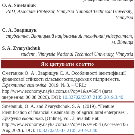
O. A. Smetaniuk
PhD, Associate Professor, Vinnytsia National Technical University,
Vinnytsia
С. А. Зварищук
студентка, Вінницький національний технічний університет,
м. Вінниця
S. A. Zvaryshchuk
student , Vinnytsia National Technical University, Vinnytsia
Як цитувати статтю
Сметанюк О. А., Зварищук С. А. Особливості ідентифікації
фінансової стійкості сільськогосподарських підприємств.
Ефективна економіка
. 2019. № 3. – URL:
http://www.economy.nayka.com.ua/?op=1&z=6954 (дата
звернення: 06.08.2026). DOI:
10.32702/2307-2105-2019.3.40
Smetaniuk, O. A. and Zvaryshchuk, S. A. (2019), “Feature
identification of financial sustainability of agricultural enterprises”,
Efektyvna ekonomika
, [Online], vol. 3, available at:
http://www.economy.nayka.com.ua/?op=1&z=6954 (Accessed 06
Aug 2026). DOI:
10.32702/2307-2105-2019.3.40