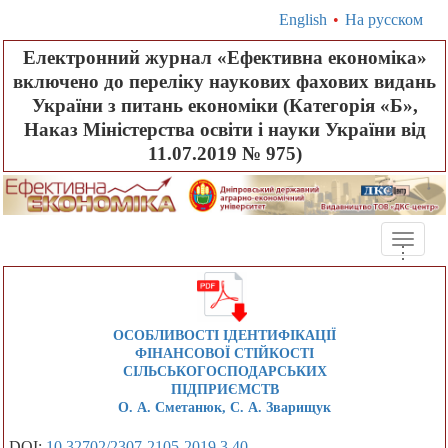
English
•
На русском
Електронний журнал «Ефективна економіка»
включено до переліку наукових фахових видань
України з питань економіки (Категорія «Б»,
Наказ Міністерства освіти і науки України від
11.07.2019 № 975)
Toggle
.
.
.
naviga
ОСОБЛИВОСТІ ІДЕНТИФІКАЦІЇ
ФІНАНСОВОЇ СТІЙКОСТІ
СІЛЬСЬКОГОСПОДАРСЬКИХ
ПІДПРИЄМСТВ
О. А. Сметанюк, С. А. Зварищук
DOI:
10.32702/2307-2105-2019.3.40