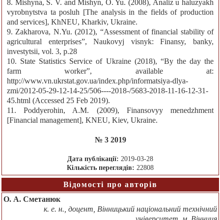
8. Mishyna, S. V. and Mishyn, O. Yu. (2008), Analiz u haluzyakh
vyrobnytstva ta posluh [The analysis in the fields of production
and services], KhNEU, Kharkiv, Ukraine.
9. Zakharova, N.Yu. (2012), “Assessment of financial stability of
agricultural enterprises”, Naukovyj visnyk: Finansy, banky,
investytsii, vol. 3, p.28
10. State Statistics Service of Ukraine (2018), “By the day the
farm worker”, available at:
http://www.vn.ukrstat.gov.ua/index.php/informatsiya-dlya-
zmi/2012-05-29-12-14-25/506----2018-/5683-2018-11-16-12-31-
45.html (Accessed 25 Feb 2019).
11. Poddyerohin, A.M. (2009), Finansovyy menedzhment
[Financial management], KNEU, Kiev, Ukraine.
№ 3 2019
Дата публікації:
2019-03-28
Кількість переглядів:
22808
Відомості про авторів
О. А. Сметанюк
к. е. н., доцент, Вінницький національний технічний
університет, м. Вінниця