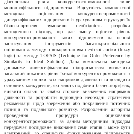
діагностики рівня конкурентоспроможності лише
монопрофільного підприємства. Відсутність комплексної
методики оцінювання конкурентоспроможності
диверсифікованих підприємств із урахуванням структури їх
бізнес-портфеля зумовило необхідність розробки
методичного підходу, що дає змогу оцінити рівень
конкурентоспроможності таких підприємств на основі
застосування інструментів багатокритеріального
оцінювання: методу з використанням нечіткої логіки (fuzzy
logic) та методу TOPSIS (Technique for Order Preference by
Similarity to Ideal Solution). Дана комплексна методика
допоможе диверсифікованим підприємствам визначити
загальний показник рівня їхньої конкурентоспроможності з
урахуванням оцінки всіх напрямків діяльності та дослідити
основних конкурентів, які мають подібний бізнес-портфель,
виявити сильні та слабкі сторони визначених напрямків
діяльності та розробити відповідно необхідні стратегічні
рекомендації щодо збереження або покращення поточних
позицій та подальшого розвитку. Розроблений алгоритм
проведення процедури оцінювання
конкурентоспроможності за даним методичним підходом
передбачає послідовне виконання семи етапів і може бути
адаптований до специфіки функціонування підприємств