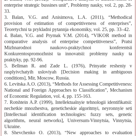
enterprise strategic bussines unit”, Problemy nauky, vol. 2, pp. 28-
33.
3. Balan, V.G. аnd Anisimova, L.A. (2011), “Methodical
provision of estimation of competitiveness of enterprises”,
Teoretychni ta prykladni pytannja ekonomiky, vol. 25, pp. 33–42.
4. Balan, V.G. аnd Prymak V.M. (2014), “VIKOR method in
comparative analysis of enterprise competitiveness”, Pratsi
Mizhnarodnoi naukovo-praktychnoi konferentsii
Konkurentospromozhnist ta innovatsii: problemy nauky ta
praktyky, pp. 92-96.
5. Bellman R. and Zade L. (1976), Prinyatie resheniy v
rasplyivchatyih usloviyah [Decision making in ambiguous
conditions], Mir, Moscow, Russia.
6. Levitska A.O. (2013), “Methods for Assessing Competitiveness:
National and Foreign Approaches to Classification”, Mechanism
of Economic Regulation, vol. 4, pp. 155-163.
7. Rotshtein A.P. (1999), Intellektualnyie tehnologii identifikatsii:
nechetkie mnozhestva, geneticheskie algoritmyi, neyronnyie seti
[Intellectual identification technologies: fuzzy sets, genetic
algorithms, neural networks], Universum-Vinnytsia, Vinnytsia,
Ukraine.
8. Shevchenko О. (2013), “New approaches to evaluation