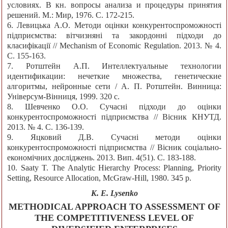
условиях. В кн. вопросы анализа и процедуры принятия
решений. М.: Мир, 1976. С. 172-215.
6. Левицька А.О. Методи оцінки конкурентоспроможності
підприємства: вітчизняні та закордонні підходи до
класифікації // Mechanism of Economic Regulation. 2013. № 4.
С. 155-163.
7. Ротштейн А.П. Интеллектуальные технологии
идентификации: нечеткие множества, генетические
алгоритмы, нейронные сети / А. П. Ротштейн. Винница:
Універсум-Вінниця, 1999. 320 с.
8. Шевченко О.О. Сучасні підходи до оцінки
конкурентоспроможності підприємства // Вісник КНУТД.
2013. № 4. С. 136-139.
9. Яцковий Д.В. Сучасні методи оцінки
конкурентоспроможності підприємства // Вісник соціально-
економічних досліджень. 2013. Вип. 4(51). С. 183-188.
10. Saaty T. The Analytic Hierarchy Process: Planning, Priority
Setting, Resource Allocation, McGraw-Hill, 1980. 345 p.
K. E. Lysenko
METHODICAL APPROACH TO ASSESSMENT OF
THE COMPETITIVENESS LEVEL OF