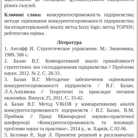
різних галузей.
Ключові слова:
конкурентоспроможність підприємства;
методи оцінювання конкурентоспроможності підприємства;
багатокритеріальний аналіз; метод fuzzy logic; метод TOPSIS;
рейтингова оцінка.
Література
1. Ансофф И. Стратегическое управление. М.: Экономика,
1989. 586 с.
2. Балан В.Г. Компаративний аналіз привабливості
стратегічних зон господарювання підприємства // Проблеми
науки. 2012. № 2. С. 28-33.
3. Балан В.Г. Методичне забезпечення оцінювання
конкурентоспроможності підприємств / В.Г. Балан,
Л.А.Анісімова // Теоретичні та прикладні питання
економіки. Випуск 25, 2011. С. 33-42.
4. Балан В.Г. Метод VIKOR у компаративному аналізі
конкурентоспроможності підприємств / В.Г. Балан, В.М.
Приймак // Праці Міжнародної науково-практичної
конференції «Конкурентоспроможність та інновації:
проблеми науки та практики», 2014 р., м. Харків, С.92-96.
5. Беллман Р., Заде Л. Принятие решений в расплывчатых