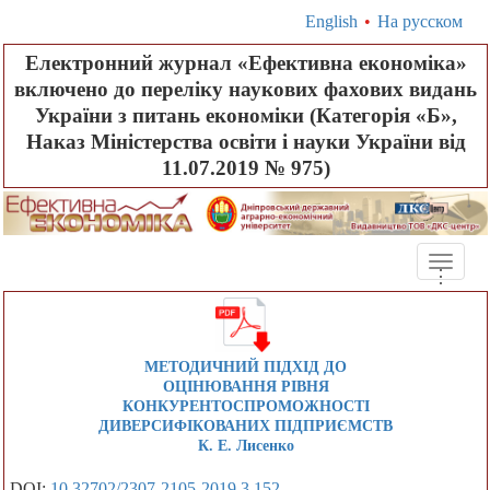
English
•
На русском
Електронний журнал «Ефективна економіка»
включено до переліку наукових фахових видань
України з питань економіки (Категорія «Б»,
Наказ Міністерства освіти і науки України від
11.07.2019 № 975)
Toggle
.
.
.
naviga
МЕТОДИЧНИЙ ПІДХІД ДО
ОЦІНЮВАННЯ РІВНЯ
КОНКУРЕНТОСПРОМОЖНОСТІ
ДИВЕРСИФІКОВАНИХ ПІДПРИЄМСТВ
К. Е. Лисенко
DOI:
10.32702/2307-2105-2019.3.152