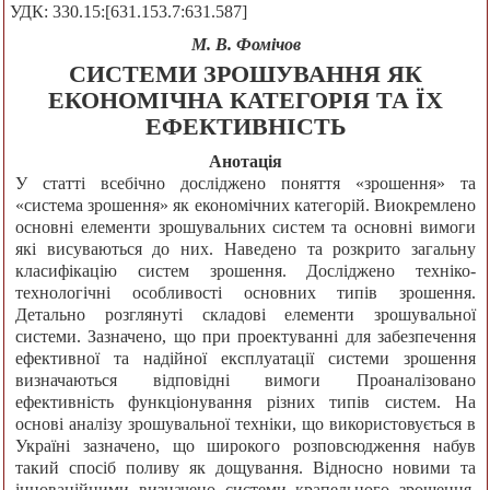
УДК: 330.15:[631.153.7:631.587]
М. В. Фомічов
СИСТЕМИ ЗРОШУВАННЯ ЯК
ЕКОНОМІЧНА КАТЕГОРІЯ ТА ЇХ
ЕФЕКТИВНІСТЬ
Анотація
У статті всебічно досліджено поняття «зрошення» та
«система зрошення» як економічних категорій. Виокремлено
основні елементи зрошувальних систем та основні вимоги
які висуваються до них. Наведено та розкрито загальну
класифікацію систем зрошення. Досліджено техніко-
технологічні особливості основних типів зрошення.
Детально розглянуті складові елементи зрошувальної
системи. Зазначено, що при проектуванні для забезпечення
ефективної та надійної експлуатації системи зрошення
визначаються відповідні вимоги Проаналізовано
ефективність функціонування різних типів систем. На
основі аналізу зрошувальної техніки, що використовується в
Україні зазначено, що широкого розповсюдження набув
такий спосіб поливу як дощування. Відносно новими та
інноваційними визначено системи крапельного зрошення.