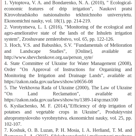
1. Vytoptova, V. A. and Bondarenko, N. A. (2010), " Ecological-
economic features of drip irrigation", Naukovi pratsi
Kirovohradskoho natsionalnoho tekhnichnoho universytetu.
Ekonomichni nauky, vol. 18(1), pp. 214-219.
2. Vorotyntseva, L. I. (2016), "Monitoring of the ecological and
agro-ameliorative state of the lands of the Inhulets irrigation
system", Zroshuvane zemlerobstvo, vol. 65, pp. 122-126.
3. Hoch, V.S. and Babushko, S.V. "Fundamentals of Melioration
and Landscape Studies", [Online], available at:
http://www.shevchenkove.org.ua/person_syte/
4. State Committee of Ukraine for Water Management (2008),
Order "On Approval of Instructions for Organizing and
Monitoring the Irrigation and Drainage Lands", available at:
https://zakon.rada.gov.ua/laws/show/z0656-08
5. The Verkhovna Rada of Ukraine (2000), The Law of Ukraine
"On Land Reclamation", available at:
https://zakon.rada.gov.ua/laws/show/ru/1389-14/sp:max100
6. Kysliachenko, M. F. (2014),"Efficiency of drip irrigation of
potatoes and vegetable crops in Ukraine", Produktyvnist
ahropromyslovoho vyrobnytstva. ekonomichni nauky, vol. 25, pp.
102-107.
7. Koshuk, O. B. Luzan, P. H. Mosia, I. A. Herliand, T. M. and