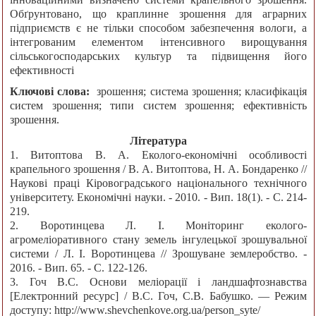
Обґрунтовано, що краплинне зрошення для аграрних
підприємств є не тільки способом забезпечення вологи, а
інтегрованим елементом інтенсивного вирощування
сільськогосподарських культур та підвищення його
ефективності
Ключові слова:
зрошення; система зрошення; класифікація
систем зрошення; типи систем зрошення; ефективність
зрошення.
Література
1. Витоптова В. А. Еколого-економічні особливості
крапельного зрошення / В. А. Витоптова, Н. А. Бондаренко //
Наукові праці Кіровоградського національного технічного
університету. Економічні науки. - 2010. - Вип. 18(1). - С. 214-
219.
2. Воротинцева Л. І. Моніторинг еколого-
агромеліоративного стану земель інгулецької зрошувальної
системи / Л. І. Воротинцева // Зрошуване землеробство. -
2016. - Вип. 65. - С. 122-126.
3. Гоч В.С. Основи меліорації і ландшафтознавства
[Електронний ресурс] / В.С. Гоч, С.В. Бабушко. — Режим
доступу: http://www.shevchenkove.org.ua/person_syte/