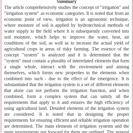
Summary
The article comprehensively studies the concept of "irrigation" and
"irrigation system" as economic categories. It is noted that from an
economic point of view, irrigation is an agronomic technique,
where moisture of soil is applied by hydrotechnical methods of
water supply to the field where it is subsequently converted into
soil moisture, which helps to improve the water, heat, air
conditions of the soil, as well as to increase the actual yield of
agricultural crops in areas of risky farming. The essence of the
concept "system" is analyzed and it is determined that the
"system" must contain a plurality of interrelated elements that form
a single whole, interact with the environment and among
themselves, which forms new properties in the elements when
combined into such - due to the effect of the emergence. It is
substantiated that the irrigation system is a set of different elements
that alone can not perform the irrigation function, and when
combined, form a complex system that can satisfy all the
requirements that apply to it and ensures the high efficiency of
using agricultural land. Detailed elements of the irrigation system
are considered. It is noted that in designing the proper
requirements for ensuring efficient and reliable irrigation operation
are determined. The main elements of irrigation systems and the
main requirements put forward for them are outlined. The general