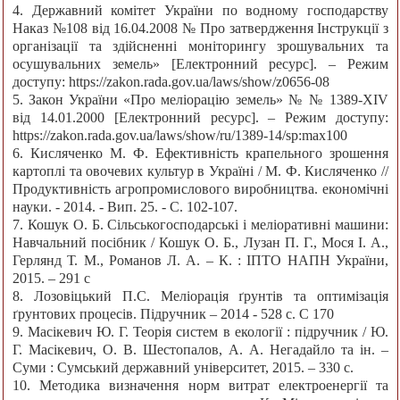
4. Державний комітет України по водному господарству
Наказ №108 від 16.04.2008 № Про затвердження Інструкції з
організації та здійсненні моніторингу зрошувальних та
осушувальних земель» [Електронний ресурс]. – Режим
доступу: https://zakon.rada.gov.ua/laws/show/z0656-08
5. Закон України «Про меліорацію земель» № № 1389-XIV
від 14.01.2000 [Електронний ресурс]. – Режим доступу:
https://zakon.rada.gov.ua/laws/show/ru/1389-14/sp:max100
6. Кисляченко М. Ф. Ефективність крапельного зрошення
картоплі та овочевих культур в Україні / М. Ф. Кисляченко //
Продуктивність агропромислового виробництва. економічні
науки. - 2014. - Вип. 25. - С. 102-107.
7. Кошук О. Б. Сільськогосподарські і меліоративні машини:
Навчальний посібник / Кошук О. Б., Лузан П. Г., Мося І. А.,
Герлянд Т. М., Романов Л. А. – К. : ІПТО НАПН України,
2015. – 291 с
8. Лозовіцький П.С. Меліорація ґрунтів та оптимізація
ґрунтових процесів. Підручник – 2014 - 528 с. С 170
9. Масікевич Ю. Г. Теорія систем в екології : підручник / Ю.
Г. Масікевич, О. В. Шестопалов, А. А. Негадайло та ін. –
Суми : Сумський державний університет, 2015. – 330 с.
10. Методика визначення норм витрат електроенергії та