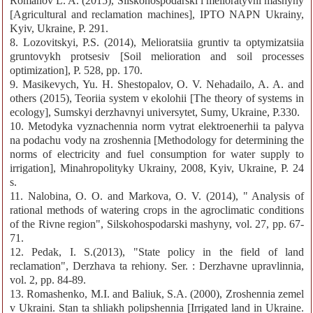
Romanov L. A. (2015), Silskohospodarski i melioratyvni mashyny
[Agricultural and reclamation machines], IPTO NAPN Ukrainy,
Kyiv, Ukraine, P. 291.
8. Lozovitskyi, P.S. (2014), Melioratsiia gruntiv ta optymizatsiia
gruntovykh protsesiv [Soil melioration and soil processes
optimization], P. 528, pp. 170.
9. Masikevych, Yu. H. Shestopalov, O. V. Nehadailo, A. A. and
others (2015), Teoriia system v ekolohii [The theory of systems in
ecology], Sumskyi derzhavnyi universytet, Sumy, Ukraine, P.330.
10. Metodyka vyznachennia norm vytrat elektroenerhii ta palyva
na podachu vody na zroshennia [Methodology for determining the
norms of electricity and fuel consumption for water supply to
irrigation], Minahropolityky Ukrainy, 2008, Kyiv, Ukraine, P. 24
s.
11. Nalobina, O. O. and Markova, O. V. (2014), " Analysis of
rational methods of watering crops in the agroclimatic conditions
of the Rivne region", Silskohospodarski mashyny, vol. 27, pp. 67-
71.
12. Pedak, I. S.(2013), "State policy in the field of land
reclamation", Derzhava ta rehiony. Ser. : Derzhavne upravlinnia,
vol. 2, pp. 84-89.
13. Romashenko, M.I. and Baliuk, S.A. (2000), Zroshennia zemel
v Ukraini. Stan ta shliakh polipshennia [Irrigated land in Ukraine.