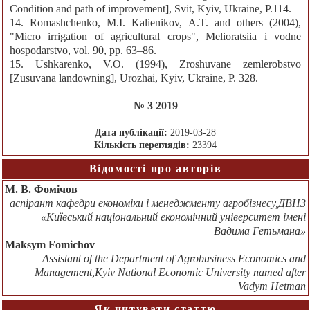
Condition and path of improvement], Svit, Kyiv, Ukraine, P.114.
14. Romashchenko, M.I. Kalienikov, A.T. and others (2004),
"Micro irrigation of agricultural crops", Melioratsiia i vodne
hospodarstvo, vol. 90, pp. 63–86.
15. Ushkarenko, V.O. (1994), Zroshuvane zemlerobstvo
[Zusuvana landowning], Urozhai, Kyiv, Ukraine, P. 328.
№ 3 2019
Дата публікації:
2019-03-28
Кількість переглядів:
23394
Відомості про авторів
М. В. Фомічов
аспірант кафедри економіки і менеджменту агробізнесу,ДВНЗ
«Київський національний економічний університет імені
Вадима Гетьмана»
Maksym Fomichov
Assistant of the Department of Agrobusiness Economics and
Management,Kyiv National Economic University named after
Vadym Hetman
Як цитувати статтю