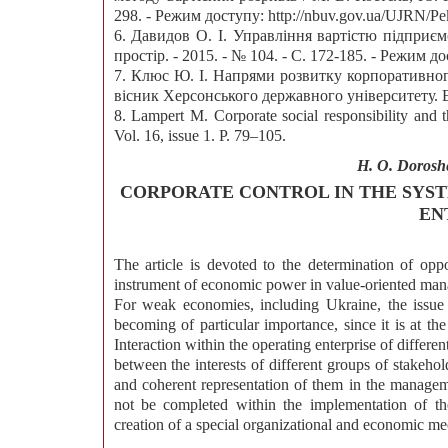
298. - Режим доступу: http://nbuv.gov.ua/UJRN/
6. Давидов О. І. Управління вартістю підприєм
простір. - 2015. - № 104. - С. 172-185. - Режим 
7. Клюс Ю. І. Напрями розвитку корпоративног
вісник Херсонського державного університету. Ек
8. Lampert M. Corporate social responsibility and
Vol. 16, issue 1. P. 79–105.
H. O. Dorosh
CORPORATE CONTROL IN THE SYS
EN
The article is devoted to the determination of oppo
instrument of economic power in value-oriented mana
For weak economies, including Ukraine, the issue o
becoming of particular importance, since it is at t
Interaction within the operating enterprise of differe
between the interests of different groups of stakehol
and coherent representation of them in the manageme
not be completed within the implementation of th
creation of a special organizational and economic mec