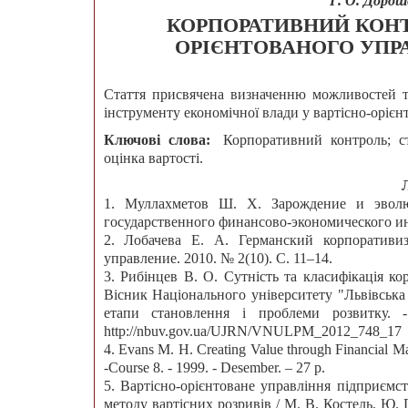
Г. О. Дорош
КОРПОРАТИВНИЙ КОНТ
ОРІЄНТОВАНОГО УПР
Стаття присвячена визначенню можливостей т
інструменту економічної влади у вартісно-оріє
Ключові слова:
Корпоративний контроль; ст
оцінка вартості.
1. Муллахметов Ш. Х. Зарождение и эволю
государственного финансово-экономического инс
2. Лобачева Е. А. Германский корпоративи
управление. 2010. № 2(10). С. 11–14.
3. Рибінцев В. О. Сутність та класифікація ко
Вісник Національного університету "Львівська
етапи становлення і проблеми розвитку.
http://nbuv.gov.ua/UJRN/VNULPM_2012_748_17
4. Evans M. H. Creating Value through Financial M
-Course 8. - 1999. - Desember. – 27 p.
5. Вартісно-орієнтоване управління підприємс
методу вартісних розривів / М. В. Костель, Ю. 