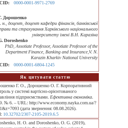
CID:
0000-0001-9971-2769
Г. Дорошенко
е. н., доцент, доцент кафедри фінансів, банківської
прави та страхування Харківського національного
університету імені В.Н. Каразіна
G. Doroshenko
PhD, Assotiate Professor, Assotiate Professor of the
Department Finance, Banking and Insurance,V. N.
Karazin Kharkiv National University
CID:
0000-0001-6804-1245
Як цитувати статтю
ошенко Г. О., Дорошенко О. Г. Корпоративний
троль у системі вартісно-орієнтованого
авління підприємствами.
Ефективна економіка
.
9. № 6. – URL: http://www.economy.nayka.com.ua/?
1&z=7093 (дата звернення: 08.08.2026).
I:
10.32702/2307-2105-2019.6.5
oshenko, H. O. and Doroshenko, O. G. (2019),