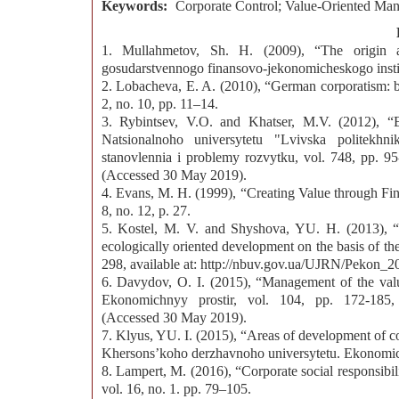
Keywords:
Corporate Control; Value-Oriented Manag
1. Mullahmetov, Sh. H. (2009), “The origin a
gosudarstvennogo finansovo-jekonomicheskogo institu
2. Lobacheva, E. A. (2010), “German corporatism: b
2, no. 10, рр. 11–14.
3. Rybintsev, V.O. and Khatser, M.V. (2012), “E
Natsionalnoho universytetu "Lvivska politekh
stanovlennia i problemy rozvytku, vol. 748, pp. 9
(Accessed 30 May 2019).
4. Evans, M. H. (1999), “Creating Value through F
8, no. 12, p. 27.
5. Kostel, M. V. and Shyshova, YU. H. (2013), “C
ecologically oriented development on the basis of t
298, available at: http://nbuv.gov.ua/UJRN/Pekon
6. Davydov, O. I. (2015), “Management of the value 
Ekonomichnyy prostir, vol. 104, рр. 172-185, 
(Accessed 30 May 2019).
7. Klyus, YU. I. (2015), “Areas of development of c
Khersons’koho derzhavnoho universytetu. Ekonomichn
8. Lampert, M. (2016), “Corporate social responsibi
vol. 16, no. 1. рр. 79–105.