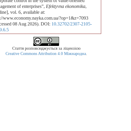
porate control in the system of value-oriented
agement of enterprises”,
Efektyvna ekonomika
,
ine], vol. 6, available at:
p://www.economy.nayka.com.ua/?op=1&z=7093
cessed 08 Aug 2026). DOI:
10.32702/2307-2105-
9.6.5
Стаття розповсюджується за ліцензією
Creative Commons Attribution 4.0 Міжнародна
.