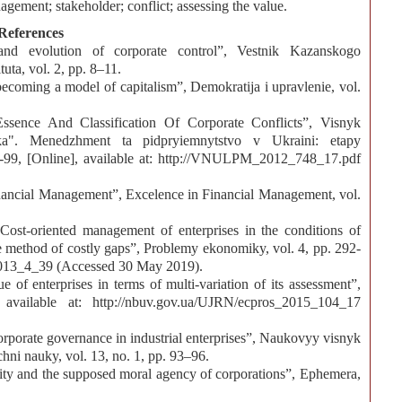
ement; stakeholder; conflict; assessing the value.
References
nd evolution of corporate control”, Vestnik Kazanskogo
ta, vol. 2, pp. 8–11.
ecoming a model of capitalism”, Demokratija i upravlenie, vol.
ssence And Classification Of Corporate Conflicts”, Visnyk
nika". Menedzhment ta pidpryiemnytstvo v Ukraini: etapy
5-99, [Online], available at: http://VNULPM_2012_748_17.pdf
inancial Management”, Excelence in Financial Management, vol.
ost-oriented management of enterprises in the conditions of
he method of costly gaps”, Problemy ekonomiky, vol. 4, рр. 292-
_2013_4_39 (Accessed 30 May 2019).
of enterprises in terms of multi-variation of its assessment”,
available at: http://nbuv.gov.ua/UJRN/ecpros_2015_104_17
orporate governance in industrial enterprises”, Naukovyy visnyk
i nauky, vol. 13, no. 1, рр. 93–96.
lity and the supposed moral agency of corporations”, Ephemera,