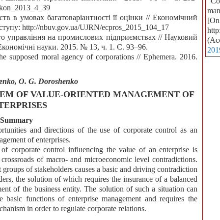
“Cor
Pekon_2013_4_39
man
ств в умовах багатоваріантності її оцінки // Економічний
[Onl
доступу: http://nbuv.gov.ua/UJRN/ecpros_2015_104_17
htt
о управління на промислових підприємствах // Науковий
(Ac
ономічні науки. 2015. № 13, ч. 1. С. 93–96.
201
 the supposed moral agency of corporations // Ephemera. 2016.
enko, O. G. Doroshenko
TEM OF VALUE-ORIENTED MANAGEMENT OF
TERPRISES
Summary
rtunities and directions of the use of corporate control as an
gement of enterprises.
f corporate control influencing the value of an enterprise is
he crossroads of macro- and microeconomic level contradictions.
nt groups of stakeholders causes a basic and driving contradiction
ders, the solution of which requires the insurance of a balanced
nt of the business entity. The solution of such a situation can
e basic functions of enterprise management and requires the
hanism in order to regulate corporate relations.