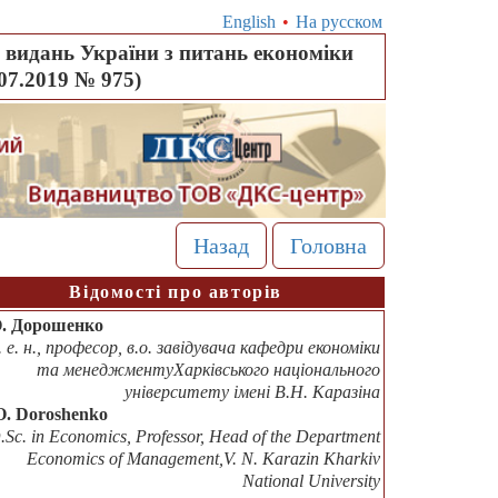
English
•
На русском
видань України з питань економіки
.07.2019 № 975)
Назад
Головна
Відомості про авторів
О. Дорошенко
. е. н., професор, в.о. завідувача кафедри економіки
та менеджментуХарківського національного
університету імені В.Н. Каразіна
O. Doroshenko
.Sc. in Economics, Professor, Head of the Department
Economics of Management,V. N. Karazin Kharkiv
National University