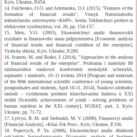
Kyiv, Ukraine, P.654.
14. Falchenko, O.O. and Artemenko, O.I. (2015), "Features of the
formation of financial results", Visnyk Natsionalnoho
tekhnichnoho universytetu «KhPI». Seriia: Tekhnichnyi prohres ta
efektyvnist vyrobnytstva, vol. 26, pp. 154-157.
15. Mets, V.O. (2003), Ekonomichnyi analiz finansovykh
rezultativ ta finansovoho stanu pidpryiemstva [Economic analysis
of financial results and financial condition of the enterprise],
Vyshcha shkola, Kyiv, Ukraine, P.280.
16. Ivanets, M. and Boiko, I. (2014), "Approaches to the analysis
of financial results of the enterprise", Prohrama i materialy 80
mizhnarodnoi naukovoi konferentsii molodykh uchenykh,
aspirantiv i studentiv, 10–11 kvitnia 2014 [Program and materials
of the 80th international scientific conference of young scientists,
postgraduates and students, April 10-11, 2014], Naukovi zdobutky
molodi – vyrishenniu problem kharchuvannia liudstva u XXI
stolitti [Scientific achievements of youth - solving problems of
human nutrition in the XXI century], NUKhT, part. 3, Kyiv,
Ukraine, pp. 71-72.
17. Lytvyn, B. M. and Stelmakh, M. V. (2008), Finansovyi analiz
[Financial Analysis], «Khai-Tek Pres», Kyiv, Ukraine, P.336.
18. Popovych, P. Ya. (2008), Ekonomichnyi analiz diialnosti
subʼyektiv hospodariuvannia [Economic analysis of business