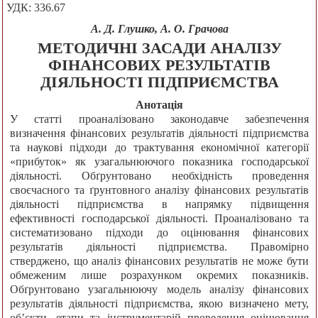
УДК: 336.67
А. Д. Глушко, А. О. Грачова
МЕТОДИЧНІ ЗАСАДИ АНАЛІЗУ
ФІНАНСОВИХ РЕЗУЛЬТАТІВ
ДІЯЛЬНОСТІ ПІДПРИЄМСТВА
Анотація
У статті проаналізовано законодавче забезпечення
визначення фінансових результатів діяльності підприємства
та наукові підходи до трактування економічної категорії
«прибуток» як узагальнюючого показника господарської
діяльності. Обґрунтовано необхідність проведення
своєчасного та ґрунтовного аналізу фінансових результатів
діяльності підприємства в напрямку підвищення
ефективності господарської діяльності. Проаналізовано та
систематизовано підходи до оцінювання фінансових
результатів діяльності підприємства. Правомірно
стверджено, що аналіз фінансових результатів не може бути
обмеженим лише розрахунком окремих показників.
Обґрунтовано узагальнюючу модель аналізу фінансових
результатів діяльності підприємства, якою визначено мету,
об’єкти, етапи та інструментарій проведення оцінювання