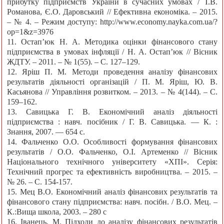
прибутку підприємств України в сучасних умовах / Т.В.
Романова, Є.О. Даровський // Ефективна економіка. – 2015.
– № 4. – Режим доступу: http://www.economy.nayka.com.ua/?
op=1&z=3976
11. Остапʼюк Н. А. Методика оцінки фінансового стану
підприємства в умовах інфляції / Н. А. Остапʼюк // Вісник
ЖДТУ. – 2011. – № 1(55). – С. 127–129.
12. Яріш П. М. Методи проведення аналізу фінансових
результатів діяльності організацій / П. М. Яріш, Ю. В.
Касьянова // Управління розвитком. – 2013. – № 4(144). – С.
159–162.
13. Савицька Г. В. Економічний аналіз діяльності
підприємства : навч. посібник / Г. В. Савицька. — К. :
Знання, 2007. — 654 с.
14. Фальченко О.О. Особливості формування фінансових
результатів / О.О. Фальченко, О.І. Артеменко // Вісник
Національного технічного університету «ХПІ». Серія:
Технічний прогрес та ефективність виробництва. – 2015. –
№ 26. – С. 154-157.
15. Мец В.О. Економічний аналіз фінансових результатів та
фінансового стану підприємства: навч. посібн. / В.О. Мец. –
К.:Вища школа, 2003. – 280 с
16. Іванець, М. Підходи до аналізу фінансових результатів