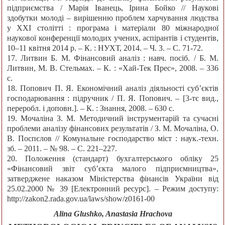
підприємства / Марія Іванець, Ірина Бойко // Наукові
здобутки молоді – вирішенню проблем харчування людства
у ХХІ столітті : програма і матеріали 80 міжнародної
наукової конференції молодих учених, аспірантів і студентів,
10–11 квітня 2014 р. – К. : НУХТ, 2014. – Ч. 3. – С. 71-72.
17. Литвин Б. М. Фінансовий аналіз : навч. посіб. / Б. М.
Литвин, М. В. Стельмах. – К. : «Хай-Тек Прес», 2008. – 336
с.
18. Попович П. Я. Економічний аналіз діяльності субʼєктів
господарювання : підручник / П. Я. Попович. – [3-тє вид.,
переробл. і доповн.]. – К. : Знання, 2008. – 630 с.
19. Мочаліна З. М. Методичний інструментарій та сучасні
проблеми аналізу фінансових результатів / З. М. Мочаліна, О.
В. Поспєлов // Комунальне господарство міст : наук.-техн.
зб. – 2011. – № 98. – С. 221–227.
20. Положення (стандарт) бухгалтерського обліку 25
«Фінансовий звіт суб’єкта малого підприємництва»,
затверджене наказом Міністерства фінансів України від
25.02.2000 № 39 [Електронний ресурс]. – Режим доступу:
http://zakon2.rada.gov.ua/laws/show/z0161-00
Аlina Glushko, Anastasia Hrachova