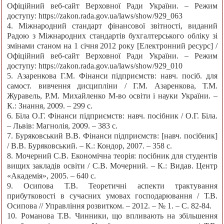
Офіційний веб-сайт Верховної Ради України. – Режим
доступу: https://zakon.rada.gov.ua/laws/show/929_063
4. Міжнародний стандарт фінансової звітності, виданий
Радою з Міжнародних стандартів бухгалтерського обліку зі
змінами станом на 1 січня 2012 року [Електронний ресурс] /
Офіційний веб-сайт Верховної Ради України. – Режим
доступу: https://zakon.rada.gov.ua/laws/show/929_010
5. Азаренкова Г.М. Фінанси підприємств: навч. посіб. для
самост. вивчення дисципліни / Г.М. Азаренкова, Т.М.
Журавель, Р.М. Михайленко М-во освіти і науки України. –
К.: Знання, 2009. – 299 с.
6. Біла О.Г. Фінанси підприємств: навч. посібник / О.Г. Біла.
– Львів: Магнолія, 2009. – 383 с.
7. Буряковський В.В. Фінанси підприємств: [навч. посібник]
/ В.В. Буряковський. – К.: Кондор, 2007. – 358 с.
8. Мочерний С.В. Економічна теорія: посібник для студентів
вищих закладів освіти / С.В. Мочерний. – К.: Видав. Центр
«Академія», 2005. – 640 с.
9. Осипова Т.В. Теоретичні аспекти трактування
прибутковості в сучасних умовах господарювання / Т.В.
Осипова // Управління розвитком. – 2012. – № 1. – С. 82-84.
10. Романова Т.В. Чинники, що впливають на збільшення