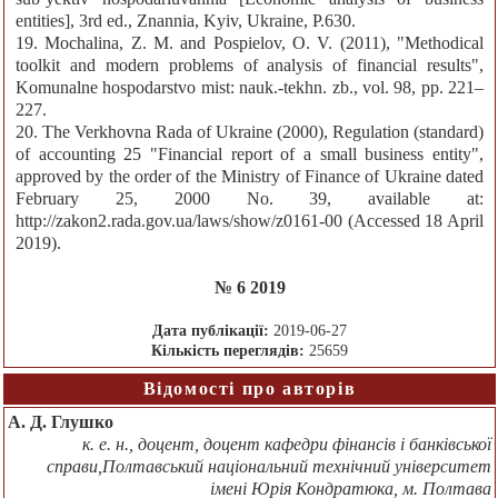
entities], 3rd ed., Znannia, Kyiv, Ukraine, P.630.
19. Mochalina, Z. M. and Pospielov, O. V. (2011), "Methodical
toolkit and modern problems of analysis of financial results",
Komunalne hospodarstvo mist: nauk.-tekhn. zb., vol. 98, pp. 221–
227.
20. The Verkhovna Rada of Ukraine (2000), Regulation (standard)
of accounting 25 "Financial report of a small business entity",
approved by the order of the Ministry of Finance of Ukraine dated
February 25, 2000 No. 39, available at:
http://zakon2.rada.gov.ua/laws/show/z0161-00 (Accessed 18 April
2019).
№ 6 2019
Дата публікації:
2019-06-27
Кількість переглядів:
25659
Відомості про авторів
А. Д. Глушко
к. е. н., доцент, доцент кафедри фінансів і банківської
справи,Полтавський національний технічний університет
імені Юрія Кондратюка, м. Полтава