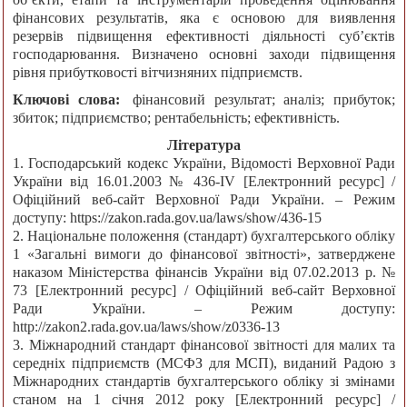
фінансових результатів, яка є основою для виявлення
резервів підвищення ефективності діяльності суб’єктів
господарювання. Визначено основні заходи підвищення
рівня прибутковості вітчизняних підприємств.
Ключові слова:
фінансовий результат; аналіз; прибуток;
збиток; підприємство; рентабельність; ефективність.
Література
1. Господарський кодекс України, Відомості Верховної Ради
України від 16.01.2003 № 436-IV [Електронний ресурс] /
Офіційний веб-сайт Верховної Ради України. – Режим
доступу: https://zakon.rada.gov.ua/laws/show/436-15
2. Національне положення (стандарт) бухгалтерського обліку
1 «Загальні вимоги до фінансової звітності», затверджене
наказом Міністерства фінансів України від 07.02.2013 р. №
73 [Електронний ресурс] / Офіційний веб-сайт Верховної
Ради України. – Режим доступу:
http://zakon2.rada.gov.ua/laws/show/z0336-13
3. Міжнародний стандарт фінансової звітності для малих та
середніх підприємств (МСФЗ для МСП), виданий Радою з
Міжнародних стандартів бухгалтерського обліку зі змінами
станом на 1 січня 2012 року [Електронний ресурс] /