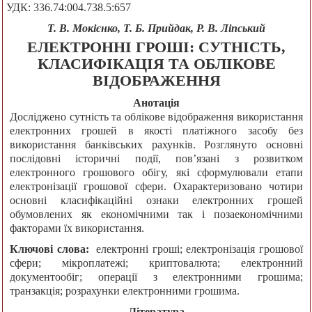
УДК: 336.74:004.738.5:657
Т. В. Мокієнко, Т. Б. Прийдак, Р. В. Ліпський
ЕЛЕКТРОННІ ГРОШІ: СУТНІСТЬ,
КЛАСИФІКАЦІЯ ТА ОБЛІКОВЕ
ВІДОБРАЖЕННЯ
Анотація
Досліджено сутність та облікове відображення використання
електронних грошей в якості платіжного засобу без
використання банківських рахунків. Розглянуто основні
послідовні історичні події, пов’язані з розвитком
електронного грошового обігу, які сформулювали етапи
електронізації грошової сфери. Охарактеризовано чотири
основні класифікаційні ознаки електронних грошей
обумовлених як економічними так і позаекономічними
факторами їх використання.
Ключові слова:
електронні гроші; електронізація грошової
сфери; мікроплатежі; криптовалюта; електронний
документообіг; операції з електронними грошима;
транзакція; розрахунки електронними грошима.
Література