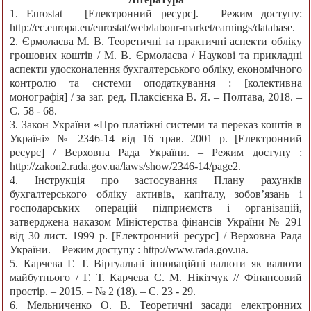
1. Eurostat – [Електронний ресурс]. – Режим доступу:
http://ec.europa.eu/eurostat/web/labour-market/earnings/database.
2. Єрмолаєва М. В. Теоретичні та практичні аспекти обліку
грошових коштів / М. В. Єрмолаєва / Наукові та прикладні
аспекти удосконалення бухгалтерського обліку, економічного
контролю та системи оподаткування : [колективна
монографія] / за заг. ред. Плаксієнка В. Я. – Полтава, 2018. –
С. 58 - 68.
3. Закон України «Про платіжні системи та переказ коштів в
Україні» № 2346-14 від 16 трав. 2001 р. [Електронний
ресурс] / Верховна Рада України. – Режим доступу :
http://zakon2.rada.gov.ua/laws/show/2346-14/page2.
4. Інструкція про застосування Плану рахунків
бухгалтерського обліку активів, капіталу, зобов’язань і
господарських операцій підприємств і організацій,
затверджена наказом Міністерства фінансів України № 291
від 30 лист. 1999 р. [Електронний ресурс] / Верховна Рада
України. – Режим доступу : http://www.rada.gov.ua.
5. Карчева Г. Т. Віртуальні інноваційні валюти як валюти
майбутнього / Г. Т. Карчева С. М. Нікітчук // Фінансовий
простір. – 2015. – № 2 (18). – С. 23 - 29.
6. Мельниченко О. В. Теоретичні засади електронних