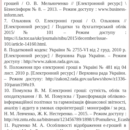
грошей / О. В. Мельниченко // [Електронний ресурс] \
Бізнесінформ № 8. – 2013. – Режим доступу : www.business-
inform.net.
7. Ольховик О. Електронні гроші / О. Ольховик //
[Електронний ресурс] / Податки та бухгалтерський облік
2015/№ 101 – Режим доступу :
https://i.factor.ua/ukr/journals/nibu/2015/december/issue-
101/article-14160.html.
8. Податковий кодекс України № 2755-VІ від 2 груд. 2010 р.
[Електронний ресурс] / Верховна Рада України. – Режим
доступу : http://www.zakon.rada.gov.ua.
9. Положення про електронні гроші в Україні № 481 від 04
лист. 2010 р. [Електронний ресурс] / Верховна рада України.
– Режим доступу: http://zakon2.rada.gov.ua/laws/show/z1336-
10/paran19#n19.
10. Помулєва В. М. Електронні гроші: сутність, облік та
оподаткування / В. М. Помулєва / Трансформація обліково-
інформаційної політики та гармонізація фінансової звітності,
аналізу і аудиту в умовах євроінтеграції : монографія / за ред.
Н. М. Левченко, Ж. К. Нестеренко. – 2015. – Режим доступу :
http://eir.zntu.edu.ua/bitstream/123456789/1898/1/Pomulieva_Ecashs
11. Радченко М. А. Особливості відображення е-грошей в