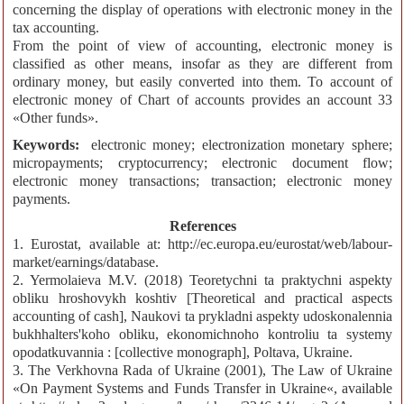
concerning the display of operations with electronic money in the
tax accounting.
From the point of view of accounting, electronic money is
classified as other means, insofar as they are different from
ordinary money, but easily converted into them. To account of
electronic money of Chart of accounts provides an account 33
«Other funds».
Keywords:
electronic money; electronization monetary sphere;
micropayments; cryptocurrency; electronic document flow;
electronic money transactions; transaction; electronic money
payments.
References
1. Eurostat, available at: http://ec.europa.eu/eurostat/web/labour-
market/earnings/database.
2. Yermolaieva M.V. (2018) Teoretychni ta praktychni aspekty
obliku hroshovykh koshtiv [Theoretical and practical aspects
accounting of cash], Naukovi ta prykladni aspekty udoskonalennia
bukhhalters'koho obliku, ekonomichnoho kontroliu ta systemy
opodatkuvannia : [collective monograph], Poltava, Ukraine.
3. The Verkhovna Rada of Ukraine (2001), The Law of Ukraine
«On Payment Systems and Funds Transfer in Ukraine«, available