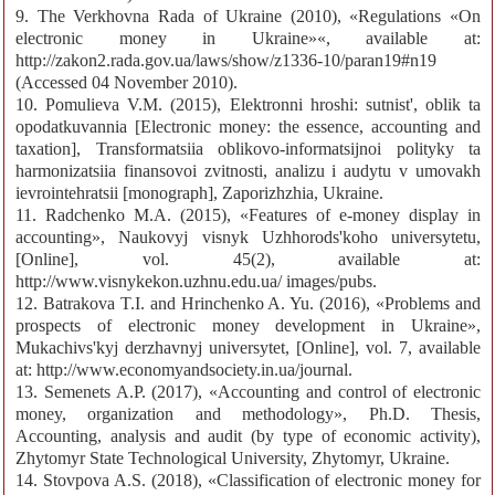
9. The Verkhovna Rada of Ukraine (2010), «Regulations «On
electronic money in Ukraine»«, available at:
http://zakon2.rada.gov.ua/laws/show/z1336-10/paran19#n19
(Accessed 04 November 2010).
10. Pomulieva V.M. (2015), Elektronni hroshi: sutnist', oblik ta
opodatkuvannia [Electronic money: the essence, accounting and
taxation], Transformatsiia oblikovo-informatsijnoi polityky ta
harmonizatsiia finansovoi zvitnosti, analizu i audytu v umovakh
ievrointehratsii [monograph], Zaporizhzhia, Ukraine.
11. Radchenko M.A. (2015), «Features of e-money display in
accounting», Naukovyj visnyk Uzhhorods'koho universytetu,
[Online], vol. 45(2), available at:
http://www.visnykekon.uzhnu.edu.ua/ images/pubs.
12. Batrakova T.I. and Hrinchenko A. Yu. (2016), «Problems and
prospects of electronic money development in Ukraine»,
Mukachivs'kyj derzhavnyj universytet, [Online], vol. 7, available
at: http://www.economyandsociety.in.ua/journal.
13. Semenets A.P. (2017), «Accounting and control of electronic
money, organization and methodology», Ph.D. Thesis,
Accounting, analysis and audit (by type of economic activity),
Zhytomyr State Technological University, Zhytomyr, Ukraine.
14. Stovpova A.S. (2018), «Classification of electronic money for