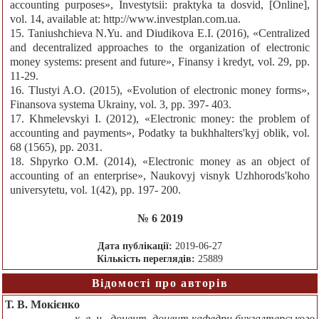
accounting purposes», Investytsii: praktyka ta dosvid, [Online],
vol. 14, available at: http://www.investplan.com.ua.
15. Taniushchieva N.Yu. and Diudikova E.I. (2016), «Centralized
and decentralized approaches to the organization of electronic
money systems: present and future», Finansy i kredyt, vol. 29, pp.
11-29.
16. Tlustyi A.O. (2015), «Evolution of electronic money forms»,
Finansova systema Ukrainy, vol. 3, pp. 397- 403.
17. Khmelevskyi I. (2012), «Electronic money: the problem of
accounting and payments», Podatky ta bukhhalters'kyj oblik, vol.
68 (1565), pp. 2031.
18. Shpyrko O.M. (2014), «Electronic money as an object of
accounting of an enterprise», Naukovyj visnyk Uzhhorods'koho
universytetu, vol. 1(42), pp. 197- 200.
№ 6 2019
Дата публікації:
2019-06-27
Кількість переглядів:
25889
Відомості про авторів
Т. В. Мокієнко
к. е. н., доцент, доцент кафедри бухгалтерського