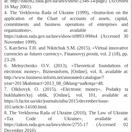
at: http://zakon2.rada.gov.ua/laws/show/2346-14/page2 (Accessed
16 May 2001).
4. The Verkhovna Rada of Ukraine (1999), «Instruction on the
application of the Chart of accounts of assets, capital,
commitments and business operations of enterprises and
organizations», available at:
https://zakon.rada.gov.ua/laws/show/z0893-99#n4 (Accessed 30
November 1999).
5. Karcheva T.H. and Nikitchuk S.M. (2015), «Virtual innovative
currencies as futures currency», Finansovyj prostir, vol. 2 (18), pp.
23-29.
6. Melnychenko O.V. (2013), «Theoretical foundations of
electronic money», Biznesinform, [Online], vol. 8, available at:
http://www.business-inform.net/annotated-catalogue/?
year=2013&abstract=2013_08_0&lang=ua&stqa=48.
7. Olkhovyk O. (2015), «Electronic money», Podatky ta
bukhhalters'kyj oblik, [Online], vol. 101, available at:
https://i.factor.ua/ukr/journals/nibu/2015/december/issue-
101/article-14160.html.
8. The Verkhovna Rada of Ukraine (2010), The Law of Ukraine
«Tax Code of Ukraine», available at:
https://zakon.rada.gov.ua/laws/show/2755-17 (Accessed 02
December 2010).