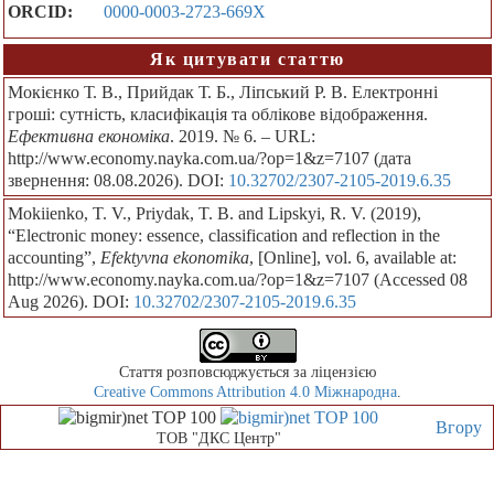
ORCID:
0000-0003-2723-669X
Як цитувати статтю
Мокієнко Т. В., Прийдак Т. Б., Ліпський Р. В. Електронні
гроші: сутність, класифікація та облікове відображення.
Ефективна економіка
. 2019. № 6. – URL:
http://www.economy.nayka.com.ua/?op=1&z=7107 (дата
звернення: 08.08.2026). DOI:
10.32702/2307-2105-2019.6.35
Mokiienko, T. V., Priydak, T. B. and Lipskyi, R. V. (2019),
“Electronic money: essence, classification and reflection in the
accounting”,
Efektyvna ekonomika
, [Online], vol. 6, available at:
http://www.economy.nayka.com.ua/?op=1&z=7107 (Accessed 08
Aug 2026). DOI:
10.32702/2307-2105-2019.6.35
Стаття розповсюджується за ліцензією
Creative Commons Attribution 4.0 Міжнародна
.
Вгору
ТОВ "ДКС Центр"