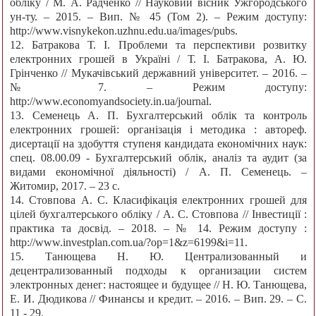
обліку / М. А. Радченко // Науковий вісник Ужгородського
ун-ту. – 2015. – Вип. № 45 (Том 2). – Режим доступу:
http://www.visnykekon.uzhnu.edu.ua/images/pubs.
12. Батракова Т. І. Проблеми та перспективи розвитку
електронних грошей в Україні / Т. І. Батракова, А. Ю.
Грінченко // Мукачівський державний університет. – 2016. –
№ 7. – Режим доступу:
http://www.economyandsociety.in.ua/journal.
13. Семенець А. П. Бухгалтерський облік та контроль
електронних грошей: організація і методика : автореф.
дисертації на здобуття ступеня кандидата економічних наук:
спец. 08.00.09 - Бухгалтерський облік, аналіз та аудит (за
видами економічної діяльності) / А. П. Семенець. –
Житомир, 2017. – 23 с.
14. Стовпова А. С. Класифікація електронних грошей для
цілей бухгалтерського обліку / А. С. Стовпова // Інвестиції :
практика та досвід. – 2018. – № 14. Режим доступу :
http://www.investplan.com.ua/?op=1&z=6199&i=11.
15. Танющева Н. Ю. Централизованный и
децентрализованный подходы к организации систем
электронных денег: настоящее и будущее // Н. Ю. Танющева,
Е. И. Дюдикова // Финансы и кредит. – 2016. – Вип. 29. – С.
11 - 29.