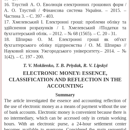
16. Тлустий А. О. Еволюція електронних грошових форм /
А. О. Тлустий / Фінансова система України. – 2015. –
Частина 3. – C. 397 - 403.
17. Хмелевський І. Електронні гроші: проблеми обліку та
здійснення розрахунків / І. Хмелевський //Податки та
бухгалтерський облік. – 2012. – № 68 (1565). – С. 20 - 31.
18. Шпирко О. М. Електронні гроші як об'єкт
бухгалтерського обліку підприємства / О. М. Шпирко //
Науковий вісник Ужгородського університету.– 2014. – №
1(42). – С. 197 - 200.
T. V. Mokiienko, T. B. Priydak, R. V. Lipskyi
ELECTRONIC MONEY: ESSENCE,
CLASSIFICATION AND REFLECTION IN THE
ACCOUNTING
Summary
The article investigated the essence and accounting reflection of
the use of electronic money as a means of payment without the use
of bank accounts. Electronic money is convenient because there is
no intermediary, which can be accessed only in certain working
hours. With an electronic purse, a 24-hour settlement center
becomes available to everyone. Considered the main sequential