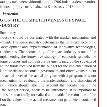
gov.ua/ua/news/khronika-podii/1206-kolehiia-derzhavnoho-
alnosti-pidpryiemstv-haluzi-za-9-misiatsiv-2018-roku-2
. Voznenko
NG ON THE COMPETITIVENESS OF SPACE
NDUSTRY
Summary
industry should be correlated with the market mechanism and
ironment. The space industry determines the long-term economic
he development and implementation of innovative technologies,
r industries. The restructuring of the space industry is one of the
of implementing the innovative strategy of economic growth, the
volume of taxes and compulsory payments paid by the subjects of
than the funds received from the budget for the implementation of
Ukraine did not become a government and effective instrument
 the actual level of the actual program with a program, it is not
A mechanism for evaluating the implementation and financing of
tion, which should take into account the peculiarities of the
t the budget period, needs to be introduced. It is important to
ures are maximally formalized and enable the estimation of the
ed on the values of the actual measurement parameters contained
tion.