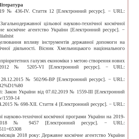
Література
019 № 436-IV. Стаття 12 [Електронний ресурс]. − URL:
агальнодержавної цільової науково-технічної космічної
е космічне агентство України [Електронний ресурс]. −
ialnist
делювання впливу інструментів державної допомоги на
ічної діяльності. Вісник Хмельницького національного
у пріоритетних галузях економіки з метою створення нових
9.2012 № 5205-VI [Електронний ресурс]. − URL:
д 28.12.2015 № 502/96-BP [Електронний ресурс]. − URL:
0%B2%D1%80
і: Закон України від 07.02.2019 № 1559-III [Електронний
ow/1559-14
4.2015 № 698-XII. Стаття 4 [Електронний ресурс]. − URL:
ї науково-технічної космічної програми України на 2019-
.2018 № 9457 [Електронний ресурс]. − URL:
3511=65308
9 місяців 2018 року: Державне космічне агентство України