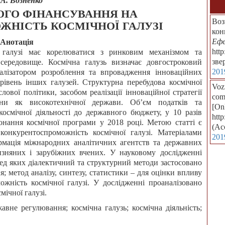
 А. Возненко
ОГО ФІНАНСУВАННЯ НА
Воз
НІСТЬ КОСМІЧНОЇ ГАЛУЗІ
кон
Ефе
Анотація
htt
 галузі має корелюватися з ринковим механізмом та
зве
 середовище. Космічна галузь визначає довгостроковий
201
алізатором розроблення та впровадження інноваційних
 рівень інших галузей. Структурна перебудова космічної
Vozn
лової політики, засобом реалізації інноваційної стратегії
comp
їни як високотехнічної держави. Об’єм податків та
[Onl
космічної діяльності до державного бюджету, у 10 разів
htt
нання космічної програми у 2018 році. Метою статті є
(Ac
онкурентоспроможність космічної галузі. Матеріалами
201
рмація міжнародних аналітичних агентств та державних
чизняних і зарубіжних вчених. У науковому дослідженні
еред яких діалектичний та структурний методи застосовано
; метод аналізу, синтезу, статистики – для оцінки впливу
жність космічної галузі. У дослідженні проаналізовано
ічної галузі.
авне регулювання; космічна галузь; космічна діяльність;