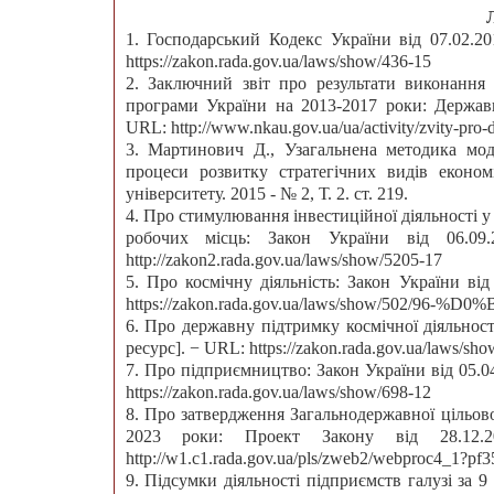
1. Господарський Кодекс України від 07.02.2
https://zakon.rada.gov.ua/laws/show/436-15
2. Заключний звіт про результати виконання З
програми України на 2013-2017 роки: Державн
URL: http://www.nkau.gov.ua/ua/activity/zvity-pro-di
3. Мартинович Д., Узагальнена методика мо
процеси розвитку стратегічних видів економ
університету. 2015 - № 2, Т. 2. ст. 219.
4. Про стимулювання інвестиційної діяльності 
робочих місць: Закон України від 06.0
http://zakon2.rada.gov.ua/laws/show/5205-17
5. Про космічну діяльність: Закон України ві
https://zakon.rada.gov.ua/laws/show/502/96-%D
6. Про державну підтримку космічної діяльност
ресурс]. − URL: https://zakon.rada.gov.ua/laws/sh
7. Про підприємництво: Закон України від 05.0
https://zakon.rada.gov.ua/laws/show/698-12
8. Про затвердження Загальнодержавної цільово
2023 роки: Проект Закону від 28.12
http://w1.c1.rada.gov.ua/pls/zweb2/webproc4_1?pf
9. Підсумки діяльності підприємств галузі за 