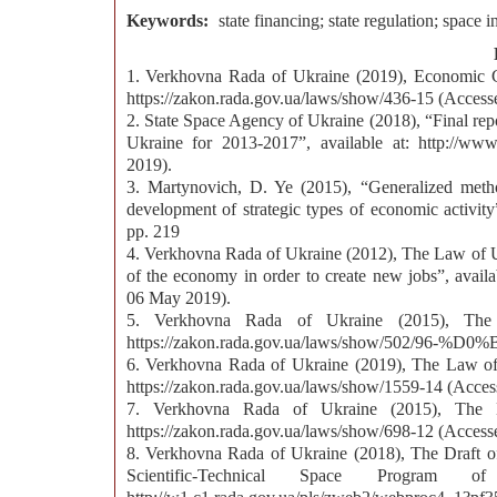
Keywords:
state financing; state regulation; space i
1. Verkhovna Rada of Ukraine (2019), Economic C
https://zakon.rada.gov.ua/laws/show/436-15 (Acces
2. State Space Agency of Ukraine (2018), “Final repo
Ukraine for 2013-2017”, available at: http://www.
2019).
3. Martynovich, D. Ye (2015), “Generalized metho
development of strategic types of economic activi
pp. 219
4. Verkhovna Rada of Ukraine (2012), The Law of Ukr
of the economy in order to create new jobs”, avail
06 May 2019).
5. Verkhovna Rada of Ukraine (2015), The 
https://zakon.rada.gov.ua/laws/show/502/96-%D
6. Verkhovna Rada of Ukraine (2019), The Law of U
https://zakon.rada.gov.ua/laws/show/1559-14 (Acce
7. Verkhovna Rada of Ukraine (2015), The La
https://zakon.rada.gov.ua/laws/show/698-12 (Acces
8. Verkhovna Rada of Ukraine (2018), The Draft o
Scientific-Technical Space Program o