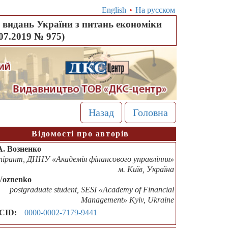
English
•
На русском
видань України з питань економіки
.07.2019 № 975)
Назад
Головна
Відомості про авторів
А. Возненко
пірант, ДННУ «Академія фінансового управління»
м. Київ, Україна
Voznenko
postgraduate student, SESI «Academy of Financial
Management» Kyiv, Ukraine
CID:
0000-0002-7179-9441