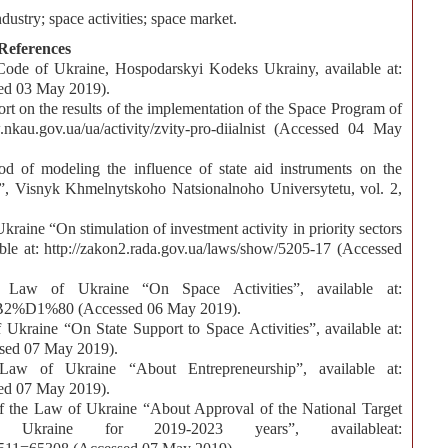
ndustry; space activities; space market.
References
ode of Ukraine, Hospodarskyi Kodeks Ukrainy, available at:
sed 03 May 2019).
rt on the results of the implementation of the Space Program of
nkau.gov.ua/ua/activity/zvity-pro-diialnist (Accessed 04 May
d of modeling the influence of state aid instruments on the
ty”, Visnyk Khmelnytskoho Natsionalnoho Universytetu, vol. 2,
aine “On stimulation of investment activity in priority sectors
able at: http://zakon2.rada.gov.ua/laws/show/5205-17 (Accessed
Law of Ukraine “On Space Activities”, available at:
0%B2%D1%80 (Accessed 06 May 2019).
kraine “On State Support to Space Activities”, available at:
ssed 07 May 2019).
w of Ukraine “About Entrepreneurship”, available at:
sed 07 May 2019).
f the Law of Ukraine “About Approval of the National Target
f Ukraine for 2019-2023 years”, availableat: