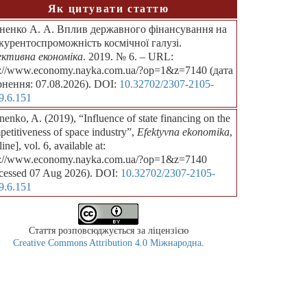
Як цитувати статтю
ненко А. А. Вплив державного фінансування на
курентоспроможність космічної галузі.
ктивна економіка
. 2019. № 6. – URL:
p://www.economy.nayka.com.ua/?op=1&z=7140 (дата
рнення: 07.08.2026). DOI:
10.32702/2307-2105-
9.6.151
enko, A. (2019), “Influence of state financing on the
etitiveness of space industry”,
Efektyvna ekonomika
,
ine], vol. 6, available at:
p://www.economy.nayka.com.ua/?op=1&z=7140
cessed 07 Aug 2026). DOI:
10.32702/2307-2105-
9.6.151
Стаття розповсюджується за ліцензією
Creative Commons Attribution 4.0 Міжнародна
.