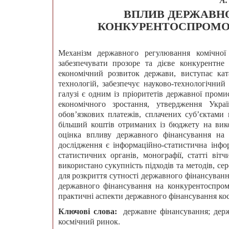
А.
ВПЛИВ ДЕРЖАВН
КОНКУРЕНТОСПРОМОЖ
Механізм державного регулювання комічної
забезпечувати прозоре та дієве конкурентне
економічний розвиток держави, виступає кат
технологій, забезпечує науково-технологічний
галузі є одним із пріоритетів державної промис
економічного зростання, утвердження Укра
обов’язкових платежів, сплачених суб’єктами 
більший коштів отриманих із бюджету на вико
оцінка впливу державного фінансування на к
дослідження є інформаційно-статистична інфо
статистичних органів, монографії, статті віт
використано сукупність підходів та методів, с
для розкриття сутності державного фінансування
державного фінансування на конкурентоспромо
практичні аспекти державного фінансування косм
Ключові слова:
державне фінансування; держ
космічний ринок.