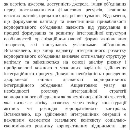
як вартість джерела, доступність джерела, імідж об’єднання
перед постачальниками фінансових ресурсів, величина
власних активів, придатних для реінвестування. Відзначено,
що формування капіталу та інвестиційної привабливості
корпоративного об’єднання залежить від урахування в
процесі формування та розвитку інтеграційної структури
особливостей організаційно-правової форми акціонерних
товариств, які виступають учасниками об’єднання.
Встановлено, що вибір варіанту інтеграційного розвитку
корпоративного об’єднання визначає оптимальну структуру
капіталу та здійснюється на основі аналізу ризику і
прибутковості кожного з можливих варіантів здійснення
інтеграційного процесу. Доведено необхідність проведення
дворівневої оцінки діяльності корпоративного
інтеграційного об'єднання. Акцентовано увагу на
необхідності розгляду інтеграційної стратегії
корпоративного об’єднання як окремої операційної стратегії,
яка визначає логіку розвитку через зміну конфігурації
активів чи розподіл корпоративного контролю.
Встановлено, що здійснення інтеграційних операцій є
важливим елементом загального контексту соціально-
економічного розвитку корпоративних підприємств, що