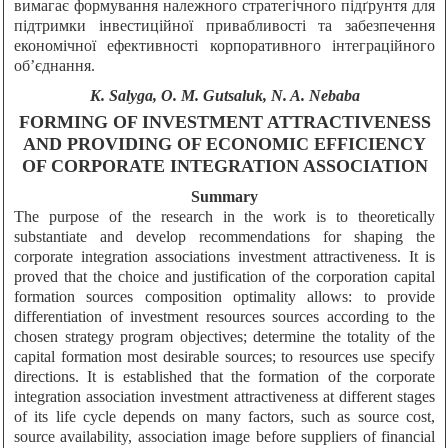
вимагає формування належного стратегічного підґрунтя для
підтримки інвестиційної привабливості та забезпечення
економічної ефективності корпоративного інтеграційного
об’єднання.
K. Salyga, О. М. Gutsaluk, N. A. Nebaba
FORMING OF INVESTMENT ATTRACTIVENESS
AND PROVIDING OF ECONOMIC EFFICIENCY
OF CORPORATE INTEGRATION ASSOCIATION
Summary
The purpose of the research in the work is to theoretically
substantiate and develop recommendations for shaping the
corporate integration associations investment attractiveness. It is
proved that the choice and justification of the corporation capital
formation sources composition optimality allows: to provide
differentiation of investment resources sources according to the
chosen strategy program objectives; determine the totality of the
capital formation most desirable sources; to resources use specify
directions. It is established that the formation of the corporate
integration association investment attractiveness at different stages
of its life cycle depends on many factors, such as source cost,
source availability, association image before suppliers of financial