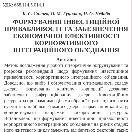
УДК: 658.114.5.014.1
К. С. Салига, О. М. Гуцалюк, Н. О. Небаба
ФОРМУВАННЯ ІНВЕСТИЦІЙНОЇ
ПРИВАБЛИВОСТІ ТА ЗАБЕЗПЕЧЕННЯ
ЕКОНОМІЧНОЇ ЕФЕКТИВНОСТІ
КОРПОРАТИВНОГО
ІНТЕГРАЦІЙНОГО ОБ’ЄДНАННЯ
Анотація
Метою дослідження у роботі є теоретичне обґрунтування та
розробка рекомендацій щодо формування інвестиційної
привабливості корпоративного інтеграційного об’єднання.
Доведено, що вибір і обґрунтування оптимальності складу
джерел формування капіталу корпорації дозволяє:
забезпечити диференціювання джерел інвестиційних
ресурсів за програмними цілями обраної стратегії; визначити
сукупність найбільш бажаних джерел формування капіталу;
конкретизувати напрямки використання ресурсів.
Встановлено, що формування інвестиційної привабливості
корпоративного інтеграційного об’єднання на різних стадіях
його життєвого циклу залежить від багатьох факторів, таких