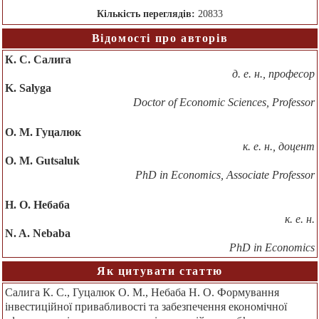
Кількість переглядів:
20833
Відомості про авторів
К. С. Салига
д. е. н., професор
K. Salyga
Doctor of Economic Sciences, Professor
О. М. Гуцалюк
к. е. н., доцент
О. М. Gutsaluk
РhD in Economics, Associate Professor
Н. О. Небаба
к. е. н.
N. A. Nebaba
РhD in Economics
Як цитувати статтю
Салига К. С., Гуцалюк О. М., Небаба Н. О. Формування
інвестиційної привабливості та забезпечення економічної