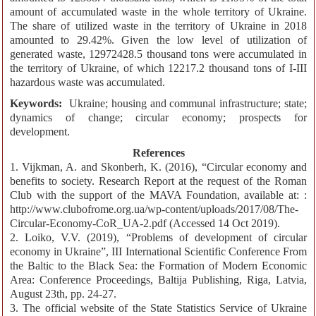
amount of accumulated waste in the whole territory of Ukraine.
The share of utilized waste in the territory of Ukraine in 2018
amounted to 29.42%. Given the low level of utilization of
generated waste, 12972428.5 thousand tons were accumulated in
the territory of Ukraine, of which 12217.2 thousand tons of I-III
hazardous waste was accumulated.
Keywords:
Ukraine; housing and communal infrastructure; state;
dynamics of change; circular economy; prospects for
development.
References
1. Vijkman, A. and Skonberh, K. (2016), “Circular economy and
benefits to society. Research Report at the request of the Roman
Club with the support of the MAVA Foundation, available at: :
http://www.clubofrome.org.ua/wp-content/uploads/2017/08/The-
Circular-Economy-CoR_UA-2.pdf (Accessed 14 Oct 2019).
2. Loiko, V.V. (2019), “Problems of development of circular
economy in Ukraine”, IІI International Scientific Conference From
the Baltic to the Black Sea: the Formation of Modern Economic
Area: Conference Proceedings, Baltija Publishing, Riga, Latvia,
August 23th, pp. 24-27.
3. The official website of the State Statistics Service of Ukraine