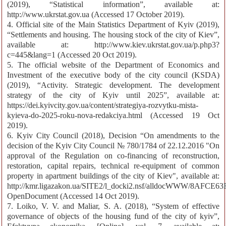
(2019), “Statistical information”, available at:
http://www.ukrstat.gov.ua (Accessed 17 October 2019).
4. Official site of the Main Statistics Department of Kyiv (2019),
“Settlements and housing. The housing stock of the city of Kiev”,
available at: http://www.kiev.ukrstat.gov.ua/p.php3?
c=445&lang=1 (Accessed 20 Oct 2019).
5. The official website of the Department of Economics and
Investment of the executive body of the city council (KSDA)
(2019), “Activity. Strategic development. The development
strategy of the city of Kyiv until 2025”, available at:
https://dei.kyivcity.gov.ua/content/strategiya-rozvytku-mista-
kyieva-do-2025-roku-nova-redakciya.html (Accessed 19 Oct
2019).
6. Kyiv City Council (2018), Decision “On amendments to the
decision of the Kyiv City Council № 780/1784 of 22.12.2016 "On
approval of the Regulation on co-financing of reconstruction,
restoration, capital repairs, technical re-equipment of common
property in apartment buildings of the city of Kiev", available at:
http://kmr.ligazakon.ua/SITE2/l_docki2.nsf/alldocWWW/8AF
OpenDocument (Accessed 14 Oct 2019).
7. Loiko, V. V. and Maliar, S. A. (2018), “System of effective
governance of objects of the housing fund of the city of kyiv”,