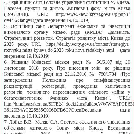
4. Офіційний сайт Головне управління статистики м. Києва.
Населені пункти та житло. Житловий фонд міста Києва
(1995-2018). URL: http://www.kiev.ukrstat.gov.ua/p.php3?
c=445&lang=1(дата звернення 19.10.2019).
5. Офіційний сайт Департамент економіки та інвестицій
виконавчого органу міської ради (КМДА). Діяльність.
Стратегічний розвиток. Стратегія розвитку міста Києва до
2025 року. URL: https://dei.kyivcity.gov.ua/content/strategiya-
rozvytku-mista-kyieva-do-2025-roku-nova-redakciya.html (дата
звернення 19.10.2019).
6. Рішення Київської міської ради № 56/6107 від 20
листопада 2018 року. Про внесення змін до рішення
Київської міської ради від 22.12.2016 № 780/1784 «Про
затвердження Положення про співфінансування
реконструкції, реставрації, проведення капітальних
ремонтів, технічного переоснащення спільного майна у
багатоквартирних будинках міста Києва». URL:
http://kmr.ligazakon.ua/SITE2/l_docki2.nsf/alldocWWW/8AFCE63
36129B4AC225835C006DFB6C?OpenDocument (дата
звернення 19.10.2019).
7. Лойко В.В., Маляр С.А. Система ефективного управління
об’єктами житлового фонду міста Києва. Ефективна
економіка. 2018. № 7. URL: