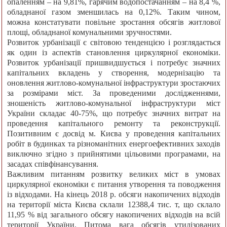
опаленням – на 9,81%, гарячим водопостачанням – на 8,4 %,
обладнаної газом зменшилась на 0,12%. Таким чином,
можна констатувати повільне зростання обсягів житлової
площі, обладнаної комунальними зручностями.
Розвиток урбанізації є світовою тенденцією і розглядається
як один із аспектів становлення циркулярної економіки.
Розвиток урбанізації пришвидшується і потребує значних
капітальних вкладень у створення, модернізацію та
оновлення житлово-комунальної інфраструктури зростаючих
за розмірами міст. За проведеними дослідженнями,
зношеність житлово-комунальної інфраструктури міст
України складає 40-75%, що потребує значних витрат на
проведення капітального ремонту та реконструкції.
Позитивним є досвід м. Києва у проведення капітальних
робіт в будинках та різноманітних енергоефективних заходів
виключно згідно з прийнятими цільовими програмами, на
засадах співфінансування.
Важливим питанням розвитку великих міст в умовах
циркулярної економіки є питання утворення та поводження
із відходами. На кінець 2018 р. обсяги накопичених відходів
на території міста Києва склали 12388,4 тис. т, що склало
11,95 % від загального обсягу накопичених відходів на всій
території України. Питома вага обсягів утилізованих