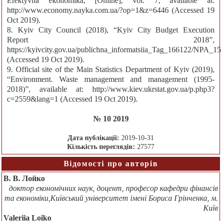
Efektyvna ekonomika, [Online], vol. 7, available at:
http://www.economy.nayka.com.ua/?op=1&z=6446 (Accessed 19
Oct 2019).
8. Kyiv City Council (2018), “Kyiv City Budget Execution
Report 2018”,
https://kyivcity.gov.ua/publichna_informatsiia_Tag_166122/NPA_
(Accessed 19 Oct 2019).
9. Official site of the Main Statistics Department of Kyiv (2019),
“Environment. Waste management and management (1995-
2018)”, available at: http://www.kiev.ukrstat.gov.ua/p.php3?
c=2559&lang=1 (Accessed 19 Oct 2019).
№ 10 2019
Дата публікації:
2019-10-31
Кількість переглядів:
27577
Відомості про авторів
В. В. Лойко
доктор економічних наук, доцент, професор кафедри фінансів
та економіки,Київський університет імені Бориса Грінченка, м.
Київ
Valeriia Loiko