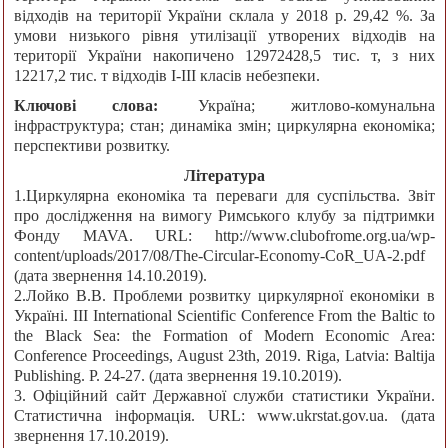
відходів на території України склала у 2018 р. 29,42 %. За
умови низького рівня утилізації утворених відходів на
території України накопичено 12972428,5 тис. т, з них
12217,2 тис. т відходів І-ІІІ класів небезпеки.
Ключові слова:
Україна; житлово-комунальна
інфраструктура; стан; динаміка змін; циркулярна економіка;
перспективи розвитку.
Література
1.Циркулярна економіка та переваги для суспільства. Звіт
про дослідження на вимогу Римського клубу за підтримки
Фонду MAVA. URL: http://www.clubofrome.org.ua/wp-
content/uploads/2017/08/The-Circular-Economy-CoR_UA-2.pdf
(дата звернення 14.10.2019).
2.Лойко В.В. Проблеми розвитку циркулярної економіки в
Україні. IІI International Scientific Conference From the Baltic to
the Black Sea: the Formation of Modern Economic Area:
Conference Proceedings, August 23th, 2019. Riga, Latvia: Baltija
Publishing. Р. 24-27. (дата звернення 19.10.2019).
3. Офіційний сайт Державної служби статистики України.
Статистична інформація. URL: www.ukrstat.gov.ua. (дата
звернення 17.10.2019).