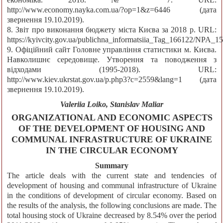
http://www.economy.nayka.com.ua/?op=1&z=6446 (дата
звернення 19.10.2019).
8. Звіт про виконання бюджету міста Києва за 2018 р. URL:
https://kyivcity.gov.ua/publichna_informatsiia_Tag_166122/NPA_
9. Офіційний сайт Головне управління статистики м. Києва.
Навколишнє середовище. Утворення та поводження з
відходами (1995-2018). URL:
http://www.kiev.ukrstat.gov.ua/p.php3?c=2559&lang=1 (дата
звернення 19.10.2019).
Valeriia Loiko, Stanislav Maliar
ORGANIZATIONAL AND ECONOMIC ASPECTS
OF THE DEVELOPMENT OF HOUSING AND
COMMUNAL INFRASTRUCTURE OF UKRAINE
IN THE CIRCULAR ECONOMY
Summary
The article deals with the current state and tendencies of
development of housing and communal infrastructure of Ukraine
in the conditions of development of circular economy. Based on
the results of the analysis, the following conclusions are made. The
total housing stock of Ukraine decreased by 8.54% over the period