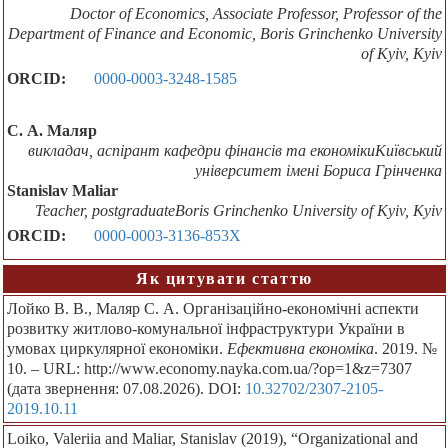
Doctor of Economics, Associate Professor, Professor of the
Department of Finance and Economic, Boris Grinchenko University
of Kyiv, Kyiv
ORCID:
0000-0003-3248-1585
С. А. Маляр
викладач, аспірант кафедри фінансів та економікиКиївський
університет імені Бориса Грінченка
Stanislav Maliar
Teacher, postgraduateBoris Grinchenko University of Kyiv, Kyiv
ORCID:
0000-0003-3136-853X
Як цитувати статтю
Лойко В. В., Маляр С. А. Організаційно-економічні аспекти
розвитку житлово-комунальної інфраструктури України в
умовах циркулярної економіки.
Ефективна економіка
. 2019. №
10. – URL: http://www.economy.nayka.com.ua/?op=1&z=7307
(дата звернення: 07.08.2026). DOI:
10.32702/2307-2105-
2019.10.11
Loiko, Valeriia and Maliar, Stanislav (2019), “Organizational and