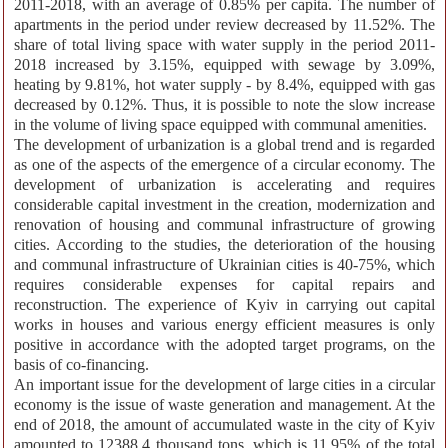
2011-2018, with an average of 0.85% per capita. The number of
apartments in the period under review decreased by 11.52%. The
share of total living space with water supply in the period 2011-
2018 increased by 3.15%, equipped with sewage by 3.09%,
heating by 9.81%, hot water supply - by 8.4%, equipped with gas
decreased by 0.12%. Thus, it is possible to note the slow increase
in the volume of living space equipped with communal amenities.
The development of urbanization is a global trend and is regarded
as one of the aspects of the emergence of a circular economy. The
development of urbanization is accelerating and requires
considerable capital investment in the creation, modernization and
renovation of housing and communal infrastructure of growing
cities. According to the studies, the deterioration of the housing
and communal infrastructure of Ukrainian cities is 40-75%, which
requires considerable expenses for capital repairs and
reconstruction. The experience of Kyiv in carrying out capital
works in houses and various energy efficient measures is only
positive in accordance with the adopted target programs, on the
basis of co-financing.
An important issue for the development of large cities in a circular
economy is the issue of waste generation and management. At the
end of 2018, the amount of accumulated waste in the city of Kyiv
amounted to 12388.4 thousand tons, which is 11.95% of the total