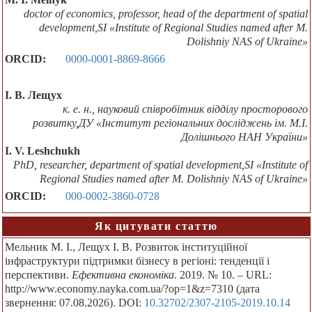
doctor of economics, professor, head of the department of spatial
development,SI «Institute of Regional Studies named after M.
Dolishniy NAS of Ukraine»
ORCID:
0000-0001-8869-8666
І. В. Лещух
к. е. н., науковий співробітник відділу просторового
розвитку,ДУ «Інститут регіональних досліджень ім. М.І.
Долішнього НАН України»
I. V. Leshchukh
PhD, researcher, department of spatial development,SI «Institute of
Regional Studies named after M. Dolishniy NAS of Ukraine»
ORCID:
000-0002-3860-0728
Як цитувати статтю
Мельник М. І., Лещух І. В. Розвиток інституційної
інфраструктури підтримки бізнесу в регіоні: тенденції і
перспективи.
Ефективна економіка
. 2019. № 10. – URL:
http://www.economy.nayka.com.ua/?op=1&z=7310 (дата
звернення: 07.08.2026). DOI:
10.32702/2307-2105-2019.10.14