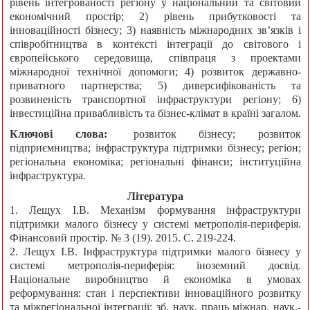
рівень інтегрованості регіону у національний та світовий
економічний простір; 2) рівень прибутковості та
інноваційності бізнесу; 3) наявність міжнародних зв’язків і
співробітництва в контексті інтеграції до світового і
європейського середовища, співпраця з проектами
міжнародної технічної допомоги; 4) розвиток державно-
приватного партнерства; 5) диверсифікованість та
розвиненість транспортної інфраструктури регіону; 6)
інвестиційна привабливість та бізнес-клімат в країні загалом.
Ключові слова:
розвиток бізнесу; розвиток
підприємництва; інфраструктура підтримки бізнесу; регіон;
регіональна економіка; регіональні фінанси; інституційна
інфраструктура.
Література
1. Лещух І.В. Механізм формування інфраструктури
підтримки малого бізнесу у системі метрополія-периферія.
Фінансовий простір. № 3 (19). 2015. С. 219-224.
2. Лещух І.В. Інфраструктура підтримки малого бізнесу у
системі метрополія-периферія: іноземний досвід.
Національне виробництво й економіка в умовах
реформування: стан і перспективи інноваційного розвитку
та міжрегіональної інтеграції: зб. наук. праць міжнар. наук.-