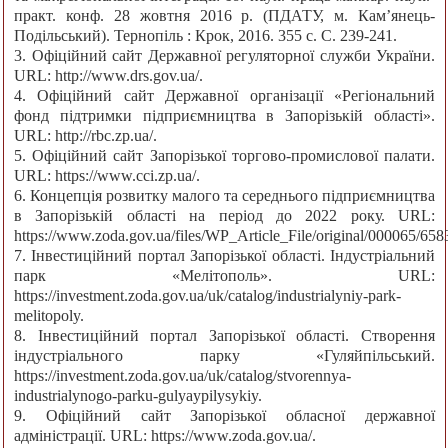
практ. конф. 28 жовтня 2016 р. (ПДАТУ, м. Кам’янець-
Подільський). Тернопіль : Крок, 2016. 355 с. С. 239-241.
3. Офіційний сайт Державної регуляторної служби України.
URL: http://www.drs.gov.ua/.
4. Офіційний сайт Державної організації «Регіональний
фонд підтримки підприємництва в Запорізькій області».
URL: http://rbc.zp.ua/.
5. Офіційний сайт Запорізької торгово-промислової палати.
URL: https://www.cci.zp.ua/.
6. Концепція розвитку малого та середнього підприємництва
в Запорізькій області на період до 2022 року. URL:
https://www.zoda.gov.ua/files/WP_Article_File/original/000065/658
7. Інвестиційний портал Запорізької області. Індустріальний
парк «Мелітополь». URL:
https://investment.zoda.gov.ua/uk/catalog/industrialyniy-park-
melitopoly.
8. Інвестиційний портал Запорізької області. Створення
індустріального парку «Гуляйпільський.
https://investment.zoda.gov.ua/uk/catalog/stvorennya-
industrialynogo-parku-gulyaypilysykiy.
9. Офіційний сайт Запорізької обласної державної
адміністрації. URL: https://www.zoda.gov.ua/.