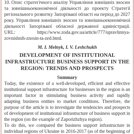
10. Опис стратегічного аналізу Управління зовнішніх зносин
та зовнішньоекономічної діяльності до проекту Стратегії
регіонального розвитку Запорізької області на період до 2027
року. Управління зовнішніх зносин та зовнішньоекономічної
діяльності Запорізької обласної державної адміністрації.
URL: https://www.zoda.gov.ua/article/777/upravlinnya-
zovnishnih-znosin-ta-zed.html.
M. I. Melnyk, I. V. Leshchukh
DEVELOPMENT OF INSTITUTIONAL
INFRASTRUCTURE BUSINESS SUPPORT IN THE
REGION: TRENDS AND PROSPECTS
Summary
Today, the existence of a well-developed, efficient and effective
institutional support infrastructure for businesses in the region is an
important factor in stimulating business activity and rapidly
adapting business entities to market conditions. Therefore, the
purpose of the article is to investigate the tendencies and prospects
of development of institutional infrastructure of business support in
the region (on the example of Zaporizhzhya region).
To do this, we compared the business support infrastructure in
individual regions of Ukraine in 2016-2017 (as of the beginning of