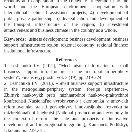
relations and cooperation in the context of integration into the
world and the European environment, cooperation with
international technical assistance projects; 4) development of
public-private partnership; 5) diversification and development of
the transport infrastructure of the region; 6) investment
attractiveness and business climate in the country as a whole.
Keywords:
usiness development; business development; business
support infrastructure; region; regional economy; regional finance;
institutional infrastructure.
References
1. Leshchukh I.V. (2015), “Mechanism of formation of small
business support infrastructure in the metropolitan-periphery
system”, Finansovyj prostir, vol. 3 (19), pp. 219-224.
2. Leshchukh I.V. (2016), «Small business support infrastructure
in the metropolitan-periphery system: foreign experience»,
Zbirnyk naukovykh prats' mizhnarodnoi naukovo-praktychnoi
konferentsii Natsional'ne vyrobnytstvo j ekonomika v umovakh
reformuvannia: stan i perspektyvy innovatsijnoho rozvytku ta
mizhrehional'noi intehratsi [National production and economy in
the context of reform: the state and prospects of innovative
development and interregional integration], Kamianets-Podilskyi,
Ukraine, рр. 239-241.