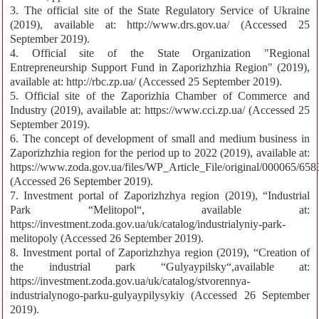
3. The оfficial site of the State Regulatory Service of Ukraine
(2019), available at: http://www.drs.gov.ua/ (Accessed 25
September 2019).
4. Official site of the State Organization "Regional
Entrepreneurship Support Fund in Zaporizhzhia Region" (2019),
available at: http://rbc.zp.ua/ (Accessed 25 September 2019).
5. Official site of the Zaporizhia Chamber of Commerce and
Industry (2019), available at: https://www.cci.zp.ua/ (Accessed 25
September 2019).
6. The concept of development of small and medium business in
Zaporizhzhia region for the period up to 2022 (2019), available at:
https://www.zoda.gov.ua/files/WP_Article_File/original/000065/658
(Accessed 26 September 2019).
7. Investment portal of Zaporizhzhya region (2019), “Industrial
Park “Melitopol“, available at:
https://investment.zoda.gov.ua/uk/catalog/industrialyniy-park-
melitopoly (Accessed 26 September 2019).
8. Investment portal of Zaporizhzhya region (2019), “Creation of
the industrial park “Gulyaypilsky“,available at:
https://investment.zoda.gov.ua/uk/catalog/stvorennya-
industrialynogo-parku-gulyaypilysykiy (Accessed 26 September
2019).