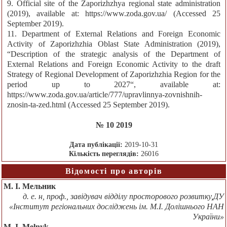
9. Official site of the Zaporizhzhya regional state administration
(2019), available at: https://www.zoda.gov.ua/ (Accessed 25
September 2019).
11. Department of External Relations and Foreign Economic
Activity of Zaporizhzhia Oblast State Administration (2019),
“Description of the strategic analysis of the Department of
External Relations and Foreign Economic Activity to the draft
Strategy of Regional Development of Zaporizhzhia Region for the
period up to 2027“, available at:
https://www.zoda.gov.ua/article/777/upravlinnya-zovnishnih-
znosin-ta-zed.html (Accessed 25 September 2019).
№ 10 2019
Дата публікації:
2019-10-31
Кількість переглядів:
26016
Відомості про авторів
М. І. Мельник
д. е. н, проф., завідувач відділу просторового розвитку,ДУ
«Інститут регіональних досліджень ім. М.І. Долішнього НАН
України»
M. I. Melnyk