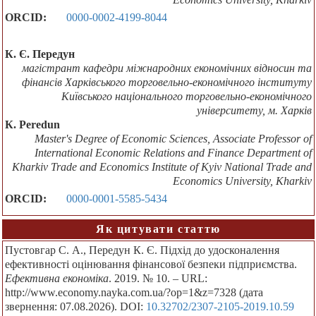
ORCID:
0000-0002-4199-8044
К. Є. Передун
магістрант кафедри міжнародних економічних відносин та
фінансів Харківського торговельно-економічного інституту
Київського національного торговельно-економічного
університету, м. Харків
К. Peredun
Master's Degree of Economic Sciences, Associate Professor of
International Economic Relations and Finance Department of
Kharkiv Trade and Economics Institute of Kyiv National Trade and
Economics University, Kharkiv
ORCID:
0000-0001-5585-5434
Як цитувати статтю
Пустовгар С. А., Передун К. Є. Підхід до удосконалення
ефективності оцінювання фінансової безпеки підприємства.
Ефективна економіка
. 2019. № 10. – URL:
http://www.economy.nayka.com.ua/?op=1&z=7328 (дата
звернення: 07.08.2026). DOI:
10.32702/2307-2105-2019.10.59