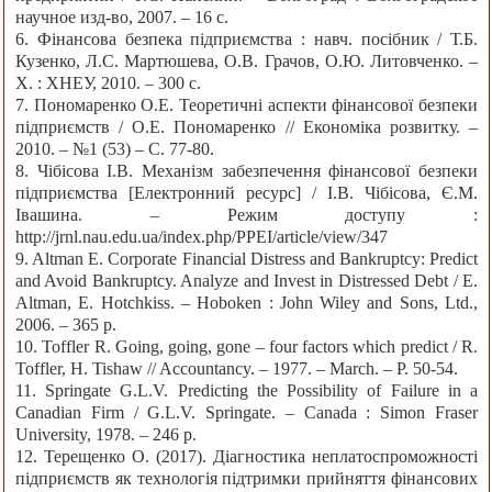
научное изд-во, 2007. – 16 с.
6. Фінансова безпека підприємства : навч. посібник / Т.Б.
Кузенко, Л.С. Мартюшева, О.В. Грачов, О.Ю. Литовченко. –
Х. : ХНЕУ, 2010. – 300 с.
7. Пономаренко О.Е. Теоретичні аспекти фінансової безпеки
підприємств / О.Е. Пономаренко // Економіка розвитку. –
2010. – №1 (53) – С. 77-80.
8. Чібісова І.В. Механізм забезпечення фінансової безпеки
підприємства [Електронний ресурс] / І.В. Чібісова, Є.М.
Івашина. – Режим доступу :
http://jrnl.nau.edu.ua/index.php/PPEI/article/view/347
9. Altman E. Corporate Financial Distress and Bankruptcy: Predict
and Avoid Bankruptcy. Analyze and Invest in Distressed Debt / E.
Altman, E. Hotchkiss. – Hoboken : John Wiley and Sons, Ltd.,
2006. – 365 р.
10. Toffler R. Going, going, gone – four factors which predict / R.
Toffler, H. Tishaw // Accountancy. – 1977. – March. – Р. 50-54.
11. Springate G.L.V. Predicting the Possibility of Failure in a
Canadian Firm / G.L.V. Springate. – Canada : Simon Fraser
University, 1978. – 246 р.
12. Терещенко О. (2017). Діагностика неплатоспроможності
підприємств як технологія підтримки прийняття фінансових