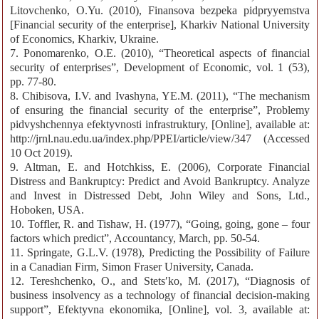
Litovchenko, O.Yu. (2010), Finansova bezpeka pidpryyemstva
[Financial security of the enterprise], Kharkiv National University
of Economics, Kharkiv, Ukraine.
7. Ponomarenko, O.E. (2010), “Theoretical aspects of financial
security of enterprises”, Development of Economic, vol. 1 (53),
рр. 77-80.
8. Chibisova, I.V. and Ivashyna, YE.M. (2011), “The mechanism
of ensuring the financial security of the enterprise”, Problemy
pidvyshchennya efektyvnosti infrastruktury, [Online], available at:
http://jrnl.nau.edu.ua/index.php/PPEI/article/view/347 (Accessed
10 Oct 2019).
9. Altman, E. and Hotchkiss, E. (2006), Corporate Financial
Distress and Bankruptcy: Predict and Avoid Bankruptcy. Analyze
and Invest in Distressed Debt, John Wiley and Sons, Ltd.,
Hoboken, USA.
10. Toffler, R. and Tishaw, H. (1977), “Going, going, gone – four
factors which predict”, Accountancy, March, рр. 50-54.
11. Springate, G.L.V. (1978), Predicting the Possibility of Failure
in a Canadian Firm, Simon Fraser University, Canada.
12. Tereshchenko, O., and Stetsʹko, M. (2017), “Diagnosis of
business insolvency as a technology of financial decision-making
support”, Efektyvna ekonomika, [Online], vol. 3, available at: