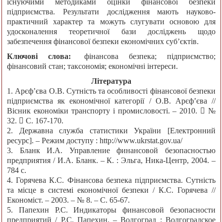
існуючими методиками оцінки фінансової безпеки
підприємства. Результати дослідження мають науково-
практичний характер та можуть слугувати основою для
удосконалення теоретичної бази досліджень щодо
забезпечення фінансової безпеки економічних суб’єктів.
Ключові слова:
фінансова безпека; підприємство;
фінансовий стан; таксономія; економічні інтереси.
Література
1. Арєф’єва О.В. Сутність та особливості фінансової безпеки
підприємства як економічної категорії / О.В. Арєф’єва //
Вісник економіки транспорту і промисловості. – 2010.  №
32.  С. 167-170.
2. Державна служба статистики України [Електронний
ресурс]. – Режим доступу : http://www.ukrstat.gov.ua/
3. Бланк И.А. Управление финансовой безопасностью
предприятия / И.А. Бланк. – К. : Эльга, Ника-Центр, 2004. –
784 с.
4. Горячева К.С. Фінансова безпека підприємства. Сутність
та місце в системі економічної безпеки / К.С. Горячева //
Економіст. – 2003. – № 8. – С. 65-67.
5. Папехин Р.С. Индикаторы финансовой безопасности
предприятий / Р.С. Папехин. – Волгоград : Волгоградское