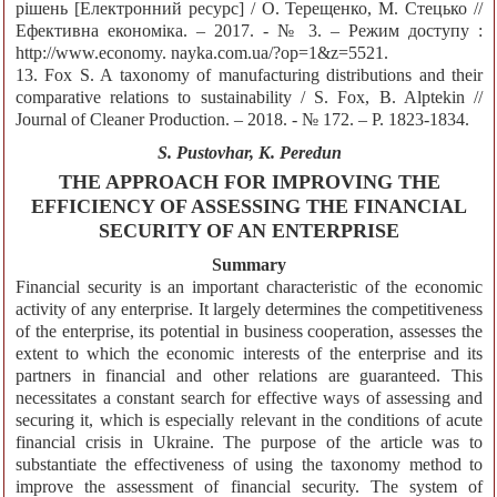
рішень [Електронний ресурс] / О. Терещенко, М. Стецько //
Ефективна економіка. – 2017. - № 3. – Режим доступу :
http://www.economy. nayka.com.ua/?op=1&z=5521.
13. Fox S. A taxonomy of manufacturing distributions and their
comparative relations to sustainability / S. Fox, B. Alptekin //
Journal of Cleaner Production. – 2018. - № 172. – Р. 1823-1834.
S. Pustovhar, К. Peredun
THE APPROACH FOR IMPROVING THE
EFFICIENCY OF ASSESSING THE FINANCIAL
SECURITY OF AN ENTERPRISE
Summary
Financial security is an important characteristic of the economic
activity of any enterprise. It largely determines the competitiveness
of the enterprise, its potential in business cooperation, assesses the
extent to which the economic interests of the enterprise and its
partners in financial and other relations are guaranteed. This
necessitates a constant search for effective ways of assessing and
securing it, which is especially relevant in the conditions of acute
financial crisis in Ukraine. The purpose of the article was to
substantiate the effectiveness of using the taxonomy method to
improve the assessment of financial security. The system of