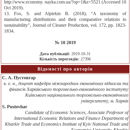
http://www.economy. nayka.com.ua/?op=1&z=5521 (Accessed 10
Oct 2019).
13. Fox, S. and Alptekin B. (2018), “A taxonomy of
manufacturing distributions and their comparative relations to
sustainability”, Journal of Cleaner Production, vol. 172, рр. 1823-
1834.
№ 10 2019
Дата публікації:
2019-10-31
Кількість переглядів:
27396
Відомості про авторів
С. А. Пустовгар
к. е. н., доцент кафедри міжнародних економічних відносин та
фінансів Харківського торговельно-економічного інституту
Київського національного торговельно-економічного
університету, м. Харків
S. Pustovhar
Candidate of Economic Sciences, Associate Professor of
International Economic Relations and Finance Department of
Kharkiv Trade and Economics Institute of Kyiv National Trade and
Economics University, Kharkiv