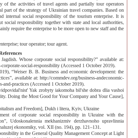
of the activities of travel agents and partially tour operators
al part of the strategy of Ukrainian travel companies. Based on
internal social responsibility of the tourism enterprise. It is
 social responsibility together with state and local authorities,
inly require the enterprise to be more open to new staff and the
nterprise; tour operator; tour agent.
References
Jagdish. Whose corporate social responsibility?” available at:
corporate-social-responsibility (Accessed 1 October 2019).
 (2019), “Weiser B. B. Business and economic development: the
ctices”, available at: http://commdev.org/business-andeconomic-
s-and-practices (Accessed 1 October 2019).
vidpovidal'nist' Yak zrobyty iakomoha bil'she dobra dlia vashoi
bility. Doing the Most Good for Your Company and Your Cause],
italism and Freedom], Dukh i litera, Kyiv, Ukraine
ent of corporate social responsibility in Ukraine with the
ction”, Udoskonalennia mekhanizmiv derzhavnoho upravlinnia
aluzej ekonomiky, vol. XII (no. 194), pp. 121–131.
onsibility in the General Quality Management Concept at Light