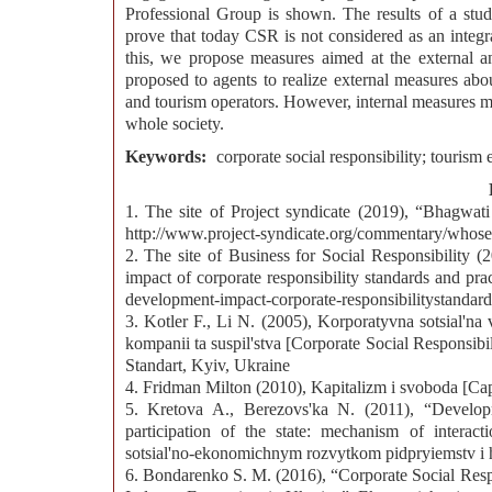
Professional Group is shown. The results of a study 
prove that today CSR is not considered as an integr
this, we propose measures aimed at the external and 
proposed to agents to realize external measures about
and tourism operators. However, internal measures ma
whole society.
Keywords:
corporate social responsibility; tourism e
1. The site of Project syndicate (2019), “Bhagwati 
http://www.project-syndicate.org/commentary/whose-
2. The site of Business for Social Responsibility
impact of corporate responsibility standards and pra
development-impact-corporate-responsibilitystandard
3. Kotler F., Li N. (2005), Korporatyvna sotsial'na 
kompanii ta suspil'stva [Corporate Social Responsi
Standart, Kyiv, Ukraine
4. Fridman Milton (2010), Kapitalizm i svoboda [Cap
5. Kretova A., Berezovs'ka N. (2011), “Developm
participation of the state: mechanism of intera
sotsial'no-ekonomichnym rozvytkom pidpryiemstv i h
6. Bondarenko S. M. (2016), “Corporate Social Resp