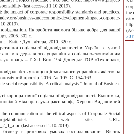
Kra
onsibility (last accessed 1.10.2019).
corp
the impact of corporate responsibility standards and practices.
the
ommdev.org/business-andeconomic-development-impact-corporate-
eko
1.10.2019).
htt
дповідальність Як зробити якомога більше добра для вашої
(Ac
арт, 2005. 302 с.
201
гл. Київ : Дух і літера, 2010. 320 с.
ативної соціальної відповідальності в Україні за участі
еханізмів державного управління соціально-економічним
наук. праць. – Т. XІІ. Вип. 194. Донецьк: ТОВ «Технопак»,
повідальність у концепції загального управління якістю на
ономічний простір. 2016. №. 105. С. 154-163.
e social responsibility: A critical analysis." Journal of Business
ті корпоративної соціальної відповідальності. Економіка,
доповідей міжнар. наук.-практ. конф., Херсон: Видавничий
the communication of the ethical aspects of Corporate Social
 projektbibliotek : web site. URL:
e_2_1_.doc (last accessed 1.10.2019).
ть бізнесу в ринкових умовах господарювання. Вісник