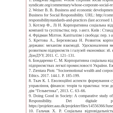
syndicate.org/commentary/whose-corporate-social-resp
2. Weiser B. B. Business and economic development: 
Business for Social Responsibility. URL: http://c
responsibilitystandards-and-practices (last accessed 
3. Котлер Ф., Лі Н. Корпоративна соціальна ві
компанії та суспільства; пер. з англ. Київ : Станд
4. Фрідман Мілтон. Капіталізм і свобода: пер. з ан
5. Кретова А., Березовська Н. Розвиток корпор
держави: механізм взаємодії. Удосконалення м
розвитком підприємств і галузей економіки: зб. 
ДонДУУ, 2011. С. 121–131.
6. Бондаренко С. М. Корпоративна соціальна від
підприємствах легкої промисловості України. Ек
7. Zientara Piotr. "Socioemotional wealth and corporat
Ethics. 2017. 144.1. P. 185-199.
8. Ткач К. І. Еволюційні аспекти формування су
управління, фінанси: теорія та практика: тези 
дім “Гельветика”, 2013. С. 63–66.
9. Doing Good in Society: A comparative study of 
Responsibility. Det digitale
https://projekter.aau.dk/projekter/files/14556366/Jun
10. Гальчак Х. Р. Соціальна відповідальніс