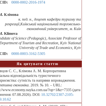
CID:
0000-0002-2016-1974
М. Клімова
к. пед. н., доцент кафедри туризму та
рекреації,Київський національний торговельно-
економічний університет, м. Київ
M. Klimova
didate of Science (Pedagogic), Associate Professor of
 Department of Tourism and Recreation, Kyiv National
University of Trade and Economics, Kyiv
CID:
0000-0003-3162-5305
Як цитувати статтю
вцов С. С., Клімова А. М. Корпоративна
іальна відповідальність туристичного
приємства: сутність та напрями впровадження.
ктивна економіка
. 2019. № 10. – URL:
p://www.economy.nayka.com.ua/?op=1&z=7335 (дата
рнення: 07.08.2026). DOI:
10.32702/2307-2105-
9.10.62