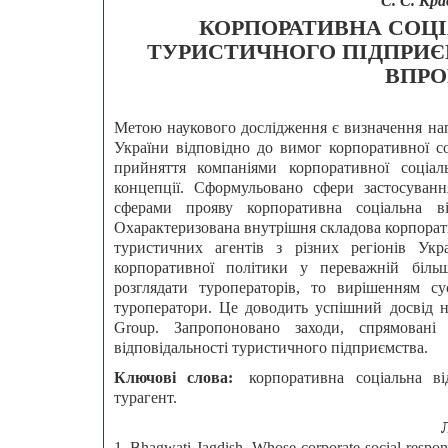
С. С. Кра
КОРПОРАТИВНА СОЦІ
ТУРИСТИЧНОГО ПІДПРИЄ
ВПР
Метою наукового дослідження є визначення напр
України відповідно до вимог корпоративної со
прийняття компаніями корпоративної соціальн
концепції. Сформульовано сфери застосування
сферами прояву корпоративна соціальна в
Охарактеризована внутрішня складова корпорати
туристичних агентів з різних регіонів Укр
корпоративної політики у переважній більш
розглядати туроператорів, то вирішенням с
туроператори. Це доводить успішний досвід на
Group. Запропоновано заходи, спрямовані 
відповідальності туристичного підприємства.
Ключові слова:
корпоративна соціальна ві
турагент.
1. Bhagwati Jagdish. Whose corporate social respons