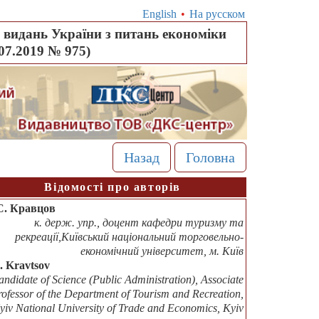
English
•
На русском
видань України з питань економіки
.07.2019 № 975)
Назад
Головна
Відомості про авторів
С. Кравцов
к. держ. упр., доцент кафедри туризму та
рекреації,Київський національний торговельно-
економічний університет, м. Київ
S. Kravtsov
andidate of Science (Public Administration), Associate
rofessor of the Department of Tourism and Recreation,
yiv National University of Trade and Economics, Kyiv