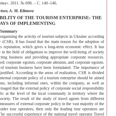
ка». 2011. № 698. – С. 140–146.
vtsov, A. M. Klimova
BILITY OF THE TOURISM ENTERPRISE: THE
AYS OF IMPLEMENTING
Summary
organising the activity of tourism subjects in Ukraine according
ty (CSR). It has found that the main reason for the adoption of
reputation, which gives a long-term economic effect. It has
 in the field of obligations to improve the well-being of society
ing business and providing appropriate corporate resources.
ed: corporate egoism, corporate altruism, and corporate egoism.
ty of tourism business have been formulated. The importance of
justified. According to the areas of realization, CSR is divided
 internal corporate policy of a tourism enterprise should be aimed
tions, including informal ones, within the company, as well as
saged that the external policy of corporate social responsibility
ls: at the level of the local community in territory where the
society. The result of the study of travel agents from different
easures of external corporate policy in the vast majority of the
sider tour operators, then only the leading tour operators are
The successful experience of the national travel operator Travel