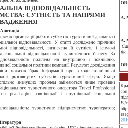
вцов, А. М. Клімова
OR
АЛЬНА ВІДПОВІДАЛЬНІСТЬ
МСТВА: СУТНІСТЬ ТА НАПРЯМИ
А. 
ОВАДЖЕННЯ
Анотація
ямів організації роботи суб'єктів туристичної діяльності
A. 
ціальної відповідальності. У статті досліджено причини
Can
ої відповідальності, визначена її сутність і існуючі
the
 соціальної відповідальності туристичного бізнесу. За
ідповідальність поділена на внутрішню і зовнішню.
OR
вної соціальної політики компанії. Результат дослідження
аїни показав брак інформації про заходи зовнішньої
ості розглянутих суб'єктів туристичної сфери. Якщо
успільно значущих проблем займаються лише провідні
Кра
ціонального туристичного оператора Travel Professional
соц
на реалізацію зовнішньої і внутрішньої соціальної
під
Ефе
дповідальність; туристичне підприємство; туроператор;
htt
зве
201
Література
ibility? Project syndicate : web site. URL: http://www.project-