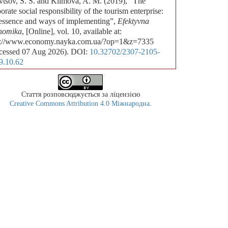
vtsov, S. S. and Klimova, A. M. (2019), “The
orate social responsibility of the tourism enterprise:
 essence and ways of implementing”,
Efektyvna
nomika
, [Online], vol. 10, available at:
p://www.economy.nayka.com.ua/?op=1&z=7335
cessed 07 Aug 2026). DOI:
10.32702/2307-2105-
9.10.62
Стаття розповсюджується за ліцензією
Creative Commons Attribution 4.0 Міжнародна
.