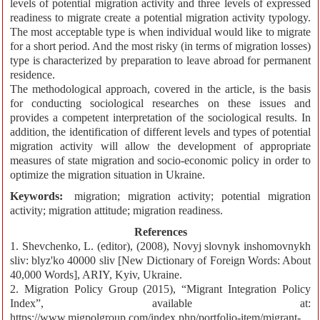
levels of potential migration activity and three levels of expressed
readiness to migrate create a potential migration activity typology.
The most acceptable type is when individual would like to migrate
for a short period. And the most risky (in terms of migration losses)
type is characterized by preparation to leave abroad for permanent
residence.
The methodological approach, covered in the article, is the basis
for conducting sociological researches on these issues and
provides a competent interpretation of the sociological results. In
addition, the identification of different levels and types of potential
migration activity will allow the development of appropriate
measures of state migration and socio-economic policy in order to
optimize the migration situation in Ukraine.
Keywords:
migration; migration activity; potential migration
activity; migration attitude; migration readiness.
References
1. Shevchenko, L. (editor), (2008), Novyj slovnyk inshomovnykh
sliv: blyz'ko 40000 sliv [New Dictionary of Foreign Words: About
40,000 Words], ARIY, Kyiv, Ukraine.
2. Migration Policy Group (2015), “Migrant Integration Policy
Index”, available at:
https://www.migpolgroup.com/index.php/portfolio-item/migrant-