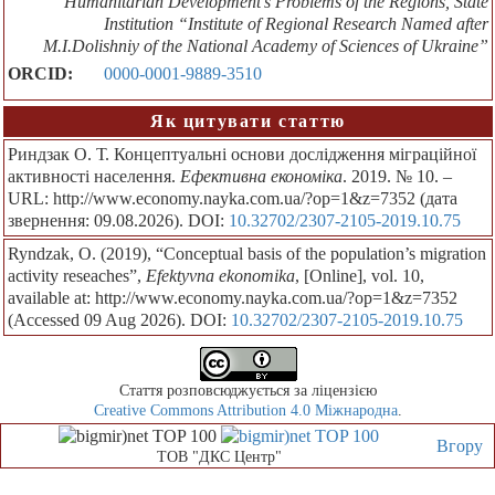
Humanitarian Development’s Problems of the Regions, State
Institution “Institute of Regional Research Named after
M.I.Dolishniy of the National Academy of Sciences of Ukraine”
ORCID:
0000-0001-9889-3510
Як цитувати статтю
Риндзак О. Т. Концептуальні основи дослідження міграційної
активності населення.
Ефективна економіка
. 2019. № 10. –
URL: http://www.economy.nayka.com.ua/?op=1&z=7352 (дата
звернення: 09.08.2026). DOI:
10.32702/2307-2105-2019.10.75
Ryndzak, O. (2019), “Conceptual basis of the population’s migration
activity reseaches”,
Efektyvna ekonomika
, [Online], vol. 10,
available at: http://www.economy.nayka.com.ua/?op=1&z=7352
(Accessed 09 Aug 2026). DOI:
10.32702/2307-2105-2019.10.75
Стаття розповсюджується за ліцензією
Creative Commons Attribution 4.0 Міжнародна
.
Вгору
ТОВ "ДКС Центр"