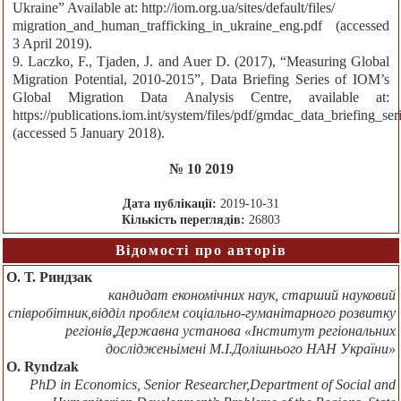
Ukraine” Available at: http://iom.org.ua/sites/default/files/
migration_and_human_trafficking_in_ukraine_eng.pdf (accessed
3 April 2019).
9. Laczko, F., Tjaden, J. and Auer D. (2017), “Measuring Global
Migration Potential, 2010-2015”, Data Briefing Series of IOM’s
Global Migration Data Analysis Centre, available at:
https://publications.iom.int/system/files/pdf/gmdac_data_briefing_ser
(accessed 5 January 2018).
№ 10 2019
Дата публікації:
2019-10-31
Кількість переглядів:
26803
Відомості про авторів
О. Т. Риндзак
кандидат економічних наук, старший науковий
співробітник,відділ проблем соціально-гуманітарного розвитку
регіонів,Державна установа «Інститут регіональних
дослідженьімені М.І.Долішнього НАН України»
O. Ryndzak
PhD in Economics, Senior Researcher,Department of Social and