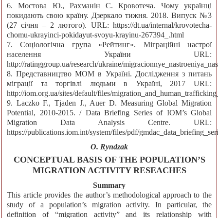
6. Мостова Ю., Рахманін С. Кровотеча. Чому українці
покидають свою країну. Дзеркало тижня. 2018. Випуск №3
(27 січня – 2 лютого). URL: https://dt.ua/internal/krovotecha-
chomu-ukrayinci-pokidayut-svoyu-krayinu-267394_.html
7. Соціологічна група «Рейтинг». Міграційні настрої
населення України URL:
http://ratinggroup.ua/research/ukraine/migracionnye_nastroeniya_na
8. Представництво МОМ в Україні. Дослідження з питань
міграції та торгівлі людьми в Україні, 2017 URL:
http://iom.org.ua/sites/default/files/migration_and_human_trafficki
9. Laczko F., Tjaden J., Auer D. Measuring Global Migration
Potential, 2010-2015. / Data Briefing Series of IOM’s Global
Migration Data Analysis Centre. URL:
https://publications.iom.int/system/files/pdf/gmdac_data_briefing_ser
O. Ryndzak
CONCEPTUAL BASIS OF THE POPULATION’S
MIGRATION ACTIVITY RESEACHES
Summary
This article provides the author’s methodological approach to the
study of a population’s migration activity. In particular, the
definition of “migration activity” and its relationship with