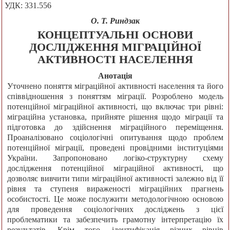
УДК: 331.556
О. Т. Риндзак
КОНЦЕПТУАЛЬНІ ОСНОВИ
ДОСЛІДЖЕННЯ МІГРАЦІЙНОЇ
АКТИВНОСТІ НАСЕЛЕННЯ
Анотація
Уточнено поняття міграційної активності населення та його
співвідношення з поняттям міграції. Розроблено модель
потенційної міграційної активності, що включає три рівні:
міграційна установка, прийняте рішення щодо міграції та
підготовка до здійснення міграційного переміщення.
Проаналізовано соціологічні опитування щодо проблем
потенційної міграції, проведені провідними інституціями
України. Запропоновано логіко-структурну схему
дослідження потенційної міграційної активності, що
дозволяє вивчити типи міграційної активності залежно від її
рівня та ступеня вираженості міграційних прагнень
особистості. Це може послужити методологічною основою
для проведення соціологічних досліджень з цієї
проблематики та забезпечить грамотну інтерпретацію їх
результатів. Крім того, ідентифікація різних рівнів