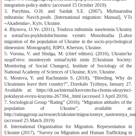
integration-policy-index/ (accessed 15 October 2019).
3. Puryhina, O.H. and Sardak S.E. (2007), Mizhnarodna
mihratsiia: Navch.posib. [International migration: Manual], VTs
«Akademiia», Kyiv, Ukraine.
4. Blynova, O.Ye. (2011), Trudova mihratsiia naselennia Ukrainy
u sotsial'no-psykholohichnomu vymiri: Monohrafiia [Labor
migration of the population of Ukraine in the socio-psychological
dimension: Monograph], RIPO, Kherson, Ukraine.
5. Vorona, V. and Shulga, M. (chief editors). (2016), Ukrains'ke
suspil'stvo: monitorynh sotsial'nykh zmin [Ukrainian Society:
Monitoring of Social Changes], Institute of Sociology of the
National Academy of Sciences of Ukraine, Kyiv, Ukraine.
6. Mostova, Y. and Rachmanin S. (2018), “Bleeding. Why do
Ukrainians leave their country?”, Dzerkalo Tyzhnya, January 27.
Available at: https://dt.ua/internal/krovotecha-chomu-ukrayinci-
pokidayut-svoyu-krayinu-267394_.html (accessed 3 April 2019).
7. Sociological Group “Rating” (2016), “Migration attitudes of the
population of Ukraine”, available at:
http://ratinggroup.ua/research/ukraine/migracionnye_nastroeniya_na
(accessed 25 Match 2019)
8. International Organization for Migration. Representation in
Ukraine (2017), “Survey on Migration and Human Trafficking in