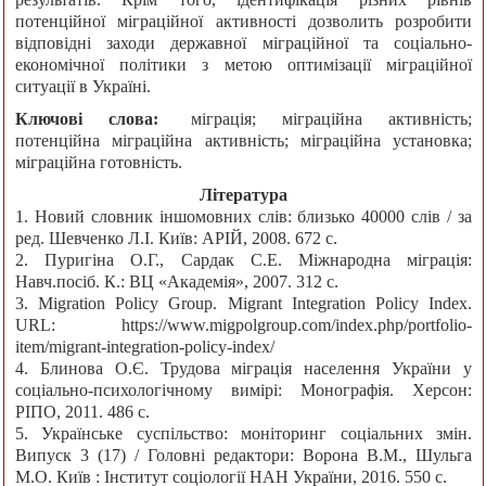
потенційної міграційної активності дозволить розробити
відповідні заходи державної міграційної та соціально-
економічної політики з метою оптимізації міграційної
ситуації в Україні.
Ключові слова:
міграція; міграційна активність;
потенційна міграційна активність; міграційна установка;
міграційна готовність.
Література
1. Новий словник іншомовних слів: близько 40000 слів / за
ред. Шевченко Л.І. Київ: АРІЙ, 2008. 672 с.
2. Пуригіна О.Г., Сардак С.Е. Міжнародна міграція:
Навч.посіб. К.: ВЦ «Академія», 2007. 312 с.
3. Migration Policy Group. Migrant Integration Policy Index.
URL: https://www.migpolgroup.com/index.php/portfolio-
item/migrant-integration-policy-index/
4. Блинова О.Є. Трудова міграція населення України у
соціально-психологічному вимірі: Монографія. Херсон:
РІПО, 2011. 486 с.
5. Українське суспільство: моніторинг соціальних змін.
Випуск 3 (17) / Головні редактори: Ворона В.М., Шульга
М.О. Київ : Інститут соціології НАН України, 2016. 550 с.