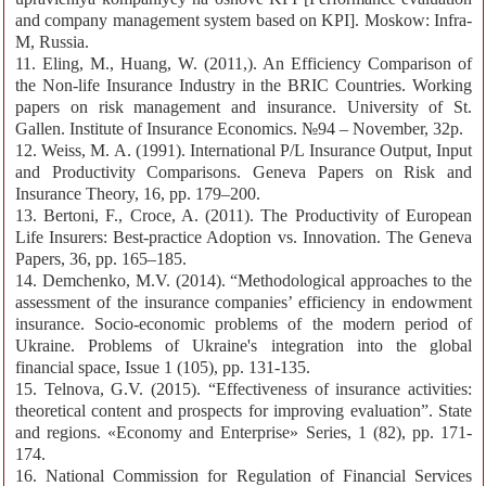
and company management system based on KPI]. Moskow: Infra-
M, Russia.
11. Eling, M., Huang, W. (2011,). An Efficiency Comparison of
the Non-life Insurance Industry in the BRIC Countries. Working
papers on risk management and insurance. University of St.
Gallen. Institute of Insurance Economics. №94 – November, 32p.
12. Weiss, M. A. (1991). International P/L Insurance Output, Input
and Productivity Comparisons. Geneva Papers on Risk and
Insurance Theory, 16, pp. 179–200.
13. Bertoni, F., Croce, A. (2011). The Productivity of European
Life Insurers: Best-practice Adoption vs. Innovation. The Geneva
Papers, 36, pp. 165–185.
14. Demchenko, M.V. (2014). “Methodological approaches to the
assessment of the insurance companies’ efficiency in endowment
insurance. Socio-economic problems of the modern period of
Ukraine. Problems of Ukraine's integration into the global
financial space, Issue 1 (105), pp. 131-135.
15. Telnova, G.V. (2015). “Effectiveness of insurance activities:
theoretical content and prospects for improving evaluation”. State
and regions. «Economy and Enterprise» Series, 1 (82), pp. 171-
174.
16. National Commission for Regulation of Financial Services