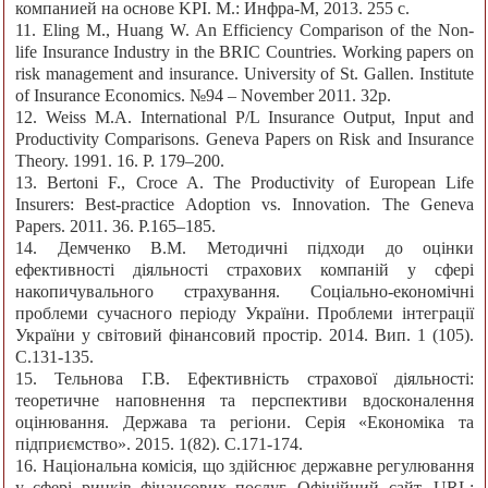
компанией на основе KPI. М.: Инфра-М, 2013. 255 с.
11. Eling M., Huang W. An Efficiency Comparison of the Non-
life Insurance Industry in the BRIC Countries. Working papers on
risk management and insurance. University of St. Gallen. Institute
of Insurance Economics. №94 – November 2011. 32p.
12. Weiss M.A. International P/L Insurance Output, Input and
Productivity Comparisons. Geneva Papers on Risk and Insurance
Theory. 1991. 16. Р. 179–200.
13. Bertoni F., Croce A. The Productivity of European Life
Insurers: Best-practice Adoption vs. Innovation. The Geneva
Papers. 2011. 36. P.165–185.
14. Демченко В.М. Методичні підходи до оцінки
ефективності діяльності страхових компаній у сфері
накопичувального страхування. Соціально-економічні
проблеми сучасного періоду України. Проблеми інтеграції
України у світовий фінансовий простір. 2014. Вип. 1 (105).
С.131-135.
15. Тельнова Г.В. Ефективність страхової діяльності:
теоретичне наповнення та перспективи вдосконалення
оцінювання. Держава та регіони. Серія «Економіка та
підприємство». 2015. 1(82). С.171-174.
16. Національна комісія, що здійснює державне регулювання
у сфері ринків фінансових послуг. Офіційний сайт. URL: