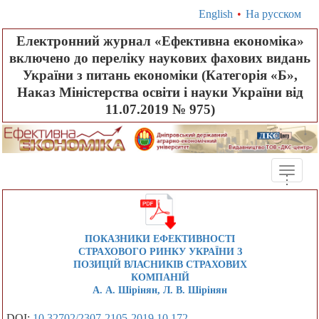
English
•
На русском
Електронний журнал «Ефективна економіка»
включено до переліку наукових фахових видань
України з питань економіки (Категорія «Б»,
Наказ Міністерства освіти і науки України від
11.07.2019 № 975)
Toggle
.
.
.
naviga
ПОКАЗНИКИ ЕФЕКТИВНОСТІ
СТРАХОВОГО РИНКУ УКРАЇНИ З
ПОЗИЦІЙ ВЛАСНИКІВ СТРАХОВИХ
КОМПАНІЙ
А. А. Шірінян, Л. В. Шірінян
DOI:
10.32702/2307-2105-2019.10.172