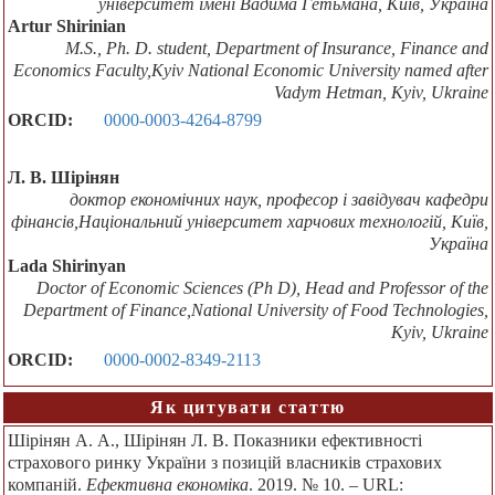
університет імені Вадима Гетьмана, Київ, Україна
Artur Shirinian
M.S., Ph. D. student, Department of Insurance, Finance and
Economics Faculty,Kyiv National Economic University named after
Vadym Hetman, Kyiv, Ukraine
ORCID:
0000-0003-4264-8799
Л. В. Шірінян
доктор економічних наук, професор і завідувач кафедри
фінансів,Національний університет харчових технологій, Київ,
Україна
Lada Shirinyan
Doctor of Economic Sciences (Ph D), Head and Professor of the
Department of Finance,National University of Food Technologies,
Kyiv, Ukraine
ORCID:
0000-0002-8349-2113
Як цитувати статтю
Шірінян А. А., Шірінян Л. В. Показники ефективності
страхового ринку України з позицій власників страхових
компаній.
Ефективна економіка
. 2019. № 10. – URL: