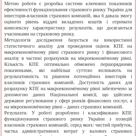
Метою роботи є розробка системи ключових показників
ефективності функціонування страхового ринку України для
інвесторів-власників страхових компаній, яка б давала змогу
оцінити рівень віддачі вкладених коштів і отримати
комплексну характеристику результатів, що досягаються
учасниками на страховому ринку.
Методологія дослідження базується на використанні
статистичного аналізу для проведення оцінок КПЕ на
макроекономічному рівні страхового ринку і фінансового
аналізу в частині розрахунків на мікроекономічному рівні.
Кількість КПЕ оптимально обмежено першорядними
показниками, які найбільш суттєво впливають на
результативність та рішення потенційних інвесторів і
власників страхових компаній. Доступність даних для
розрахунку КПЕ на макроекономічному рівні забезпечено за
допомогою даних Національної комісії, що здійснює
державне регулювання у сфері ринків фінансових послуг, а
на мікроекономічному рівні – даних страхових компаній.
Результати. У роботі розроблено і класифіковано КПЕ
функціонування страхового ринку України з позицій
власників страхових компаній, серед яких: чистий прибуток,
частка адміністративних витрат у валових страхових