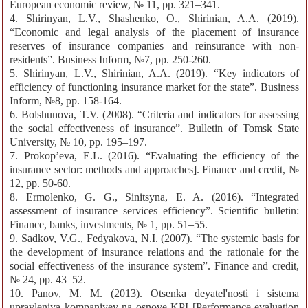
European economic review, № 11, pp. 321–341.
4. Shirinyan, L.V., Shashenko, O., Shirinian, A.A. (2019).
“Economic and legal analysis of the placement of insurance
reserves of insurance companies and reinsurance with non-
residents”. Business Inform, №7, pp. 250-260.
5. Shirinyan, L.V., Shirinian, A.A. (2019). “Key indicators of
efficiency of functioning insurance market for the state”. Business
Inform, №8, pp. 158-164.
6. Bolshunova, T.V. (2008). “Criteria and indicators for assessing
the social effectiveness of insurance”. Bulletin of Tomsk State
University, № 10, pp. 195–197.
7. Prokop’eva, E.L. (2016). “Evaluating the efficiency of the
insurance sector: methods and approaches]. Finance and credit, №
12, pp. 50-60.
8. Ermolenko, G. G., Sinitsyna, E. A. (2016). “Integrated
assessment of insurance services efficiency”. Scientific bulletin:
Finance, banks, investments, № 1, pp. 51–55.
9. Sadkov, V.G., Fedyakova, N.I. (2007). “The systemic basis for
the development of insurance relations and the rationale for the
social effectiveness of the insurance system”. Finance and credit,
№ 24, pp. 43–52.
10. Panov, M. M. (2013). Otsenka deyatel'nosti i sistema
upravleniya kompaniyey na osnove KPI [Performance evaluation