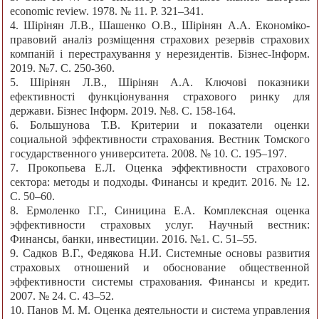
economic review. 1978. № 11. P. 321–341.
4. Шірінян Л.В., Шашенко О.В., Шірінян А.А. Економіко-
правовий аналіз розміщення страхових резервів страхових
компаній і перестрахування у нерезидентів. Бізнес-Інформ.
2019. №7. С. 250-360.
5. Шірінян Л.В., Шірінян А.А. Ключові показники
ефективності функціонування страхового ринку для
держави. Бізнес Інформ. 2019. №8. C. 158-164.
6. Большунова Т.В. Критерии и показатели оценки
социальной эффективности страхования. Вестник Томского
государственного университета. 2008. № 10. С. 195–197.
7. Прокопьева Е.Л. Оценка эффективности страхового
сектора: методы и подходы. Финансы и кредит. 2016. № 12.
С. 50–60.
8. Ермоленко Г.Г., Синицина Е.А. Комплексная оценка
эффективности страховых услуг. Научный вестник:
Финансы, банки, инвестиции. 2016. №1. С. 51–55.
9. Садков В.Г., Федякова Н.И. Системные основы развития
страховых отношений и обоснование общественной
эффективности системы страхования. Финансы и кредит.
2007. № 24. С. 43–52.
10. Панов М. М. Оценка деятельности и система управления