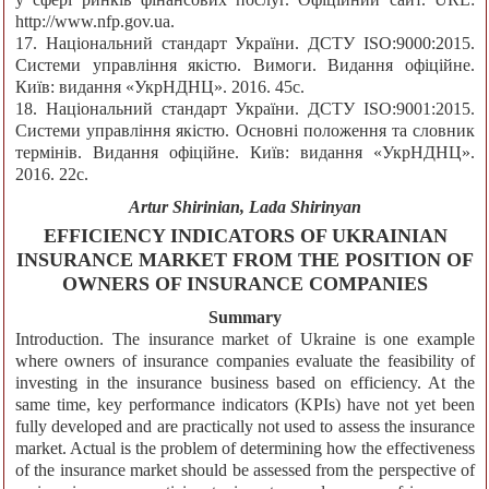
http://www.nfp.gov.ua.
17. Національний стандарт України. ДСТУ ІSО:9000:2015.
Системи управління якістю. Вимоги. Видання офіційне.
Київ: видання «УкрНДНЦ». 2016. 45с.
18. Національний стандарт України. ДСТУ ІSО:9001:2015.
Системи управління якістю. Основні положення та словник
термінів. Видання офіційне. Київ: видання «УкрНДНЦ».
2016. 22с.
Artur Shirinian, Lada Shirinyan
EFFICIENCY INDICATORS OF UKRAINIAN
INSURANCE MARKET FROM THE POSITION OF
OWNERS OF INSURANCE COMPANIES
Summary
Introduction. The insurance market of Ukraine is one example
where owners of insurance companies evaluate the feasibility of
investing in the insurance business based on efficiency. At the
same time, key performance indicators (KPIs) have not yet been
fully developed and are practically not used to assess the insurance
market. Actual is the problem of determining how the effectiveness
of the insurance market should be assessed from the perspective of