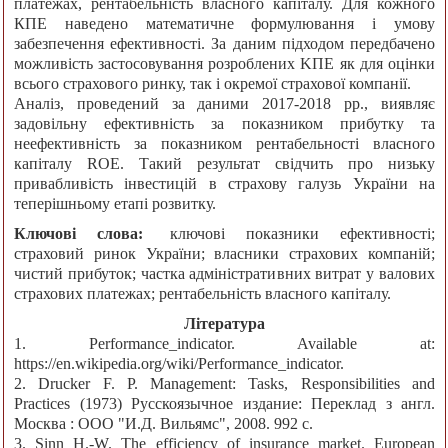
платежах, рентабельність власного капіталу. Для кожного
КПЕ наведено математичне формулювання і умову
забезпечення ефективності. За даним підходом передбачено
можливість застосовування розроблених KПЕ як для оцінки
всього страхового ринку, так і окремої страхової компанії.
Аналіз, проведений за даними 2017-2018 рр., виявляє
задовільну ефективність за показником прибутку та
неефективність за показником рентабельності власного
капіталу ROЕ. Такий результат свідчить про низьку
привабливість інвестицій в страхову галузь України на
теперішньому етапі розвитку.
Ключові слова:
ключові показники ефективності;
страховий ринок України; власники страхових компаній;
чистий прибуток; частка адміністративних витрат у валових
страхових платежах; рентабельність власного капіталу.
Література
1. Performance_indicator. Available at:
https://en.wikipedia.org/wiki/Performance_indicator.
2. Drucker F. P. Management: Tasks, Responsibilities and
Practices (1973) Русскоязычное издание: Переклад з англ.
Москва : ООО "И.Д. Вильямс", 2008. 992 с.
3. Sinn H.-W. The efficiency of insurance market. European