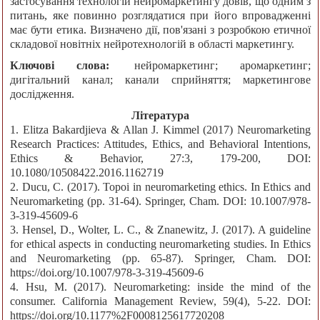
застосування технологій нейромаркетингу довів, що одним з
питань, яке повинно розглядатися при його впровадженні
має бути етика. Визначено дії, пов'язані з розробкою етичної
складової новітніх нейротехнологій в області маркетингу.
Ключові слова:
нейромаркетинг; аромаркетинг;
дигітальний канал; канали сприйняття; маркетингове
дослідження.
Література
1. Elitza Bakardjieva & Allan J. Kimmel (2017) Neuromarketing
Research Practices: Attitudes, Ethics, and Behavioral Intentions,
Ethics & Behavior, 27:3, 179-200, DOI:
10.1080/10508422.2016.1162719
2. Ducu, C. (2017). Topoi in neuromarketing ethics. In Ethics and
Neuromarketing (pp. 31-64). Springer, Cham. DOI: 10.1007/978-
3-319-45609-6
3. Hensel, D., Wolter, L. C., & Znanewitz, J. (2017). A guideline
for ethical aspects in conducting neuromarketing studies. In Ethics
and Neuromarketing (pp. 65-87). Springer, Cham. DOI:
https://doi.org/10.1007/978-3-319-45609-6
4. Hsu, M. (2017). Neuromarketing: inside the mind of the
consumer. California Management Review, 59(4), 5-22. DOI:
https://doi.org/10.1177%2F0008125617720208