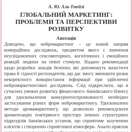
А. Ю. Аль-Тмейзі
ГЛОБАЛЬНИЙ МАРКЕТИНГ:
ПРОБЛЕМИ ТА ПЕРСПЕКТИВИ
РОЗВИТКУ
Анотація
Доведено, що нейромаркетинг – це новий напрям
комерційних досліджень, предметом якого є вивчення
неусвідомлених сенсомоторних, когнітивних і емоційних
реакцій людини на певні стимули. Надано рекомендації
щодо розробки заходів безпеки, які допоможуть захистити
права й гідності респондентів, що дає змогу зменшити ризик
некоректного використання інформації при здійсненні
нейромаркетингових досліджень. Слід підкреслити, що в
сучасних умовах розвитку фінансового- банківського бізнесу
для удосконалення конкурентоспроможності необхідно
застосування різних форм нейромаркетингу. Удосконалено
методи аромамаркетингу, що дозволило рекомендувати
ароматизацію повітряного простору певних структурних
підрозділів банківських установ, що сприятиме залученню
клієнтів і створенню сприятливої атмосфери. Аналіз практик