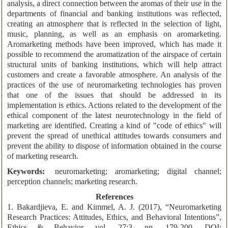
analysis, a direct connection between the aromas of their use in the
departments of financial and banking institutions was reflected,
creating an atmosphere that is reflected in the selection of light,
music, planning, as well as an emphasis on aromarketing.
Aromarketing methods have been improved, which has made it
possible to recommend the aromatization of the airspace of certain
structural units of banking institutions, which will help attract
customers and create a favorable atmosphere. An analysis of the
practices of the use of neuromarketing technologies has proven
that one of the issues that should be addressed in its
implementation is ethics. Actions related to the development of the
ethical component of the latest neurotechnology in the field of
marketing are identified. Creating a kind of "code of ethics" will
prevent the spread of unethical attitudes towards consumers and
prevent the ability to dispose of information obtained in the course
of marketing research.
Keywords:
neuromarketing; aromarketing; digital channel;
perception channels; marketing research.
References
1. Bakardjieva, E. and Kimmel, A. J. (2017), “Neuromarketing
Research Practices: Attitudes, Ethics, and Behavioral Intentions”,
Ethics & Behavior, vol. 27:3, pp. 179-200, DOI: