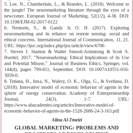
5. Lee, N., Chamberlain, L., & Brandes, L. (2018). Welcome to
the jungle! The neuromarketing literature through the eyes of a
newcomer. European Journal of Marketing, 52(1/2), 4-38. DOI:
10.1108/EJM-02-2017-0122
6. Nemorin, S., & Gandy Jr, O. H. (2017). Exploring
neuromarketing and its reliance on remote sensing: social and
ethical concerns. International Journal of Communication, 11, 21.
URL: https://ijoc.org/index.php/ijoc/article/view/6706
7. Steven J. Stanton & Walter Sinnott-Armstrong & Scott A.
Huettel, 2017. "Neuromarketing: Ethical Implications of its Use
and Potential Misuse," Journal of Business Ethics, Springer, vol.
144(4), pages 799-811, September. DOI: 10.1007/s10551-016-
3059-0.
8. Tetiana, H., Inna, N., Walery, O. K., Olga, G., & Svetlana, D.
(2018). Innovative model of economic behavior of agents in the
sphere of energy conservation. Academy of Entrepreneurship
Journal, 24(3), 1-7. URL:
https://www.abacademies.org/articles/Innovative-model-of-
economic-behavior-of-agents-in-the-1528-2686-24-3-163.pdf
Alina Al-Tmeizi
GLOBAL MARKETING: PROBLEMS AND