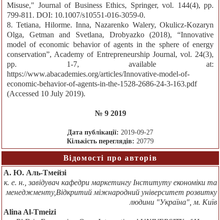
Misuse," Journal of Business Ethics, Springer, vol. 144(4), pp.
799-811. DOI: 10.1007/s10551-016-3059-0.
8. Tetiana, Hilorme. Inna, Nazarenko Walery, Okulicz-Kozaryn
Olga, Getman and Svetlana, Drobyazko (2018), “Innovative
model of economic behavior of agents in the sphere of energy
conservation”, Academy of Entrepreneurship Journal, vol. 24(3),
pp. 1-7, available at:
https://www.abacademies.org/articles/Innovative-model-of-
economic-behavior-of-agents-in-the-1528-2686-24-3-163.pdf
(Accessed 10 July 2019).
№ 9 2019
Дата публікації:
2019-09-27
Кількість переглядів:
20779
Відомості про авторів
А. Ю. Аль-Тмейзі
к. е. н., завідувач кафедри маркетингу Інституту економіки та
менеджменту,Відкритий міжнародний університет розвитку
людини "Україна", м. Київ
Alina Al-Tmeizi