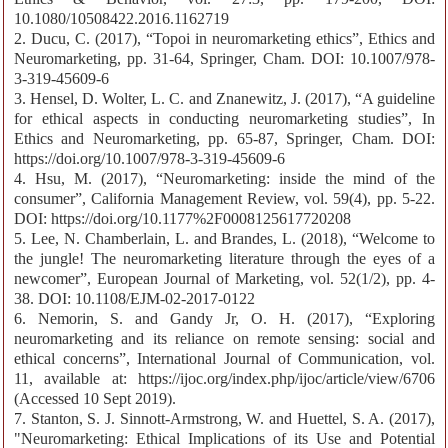
10.1080/10508422.2016.1162719
2. Ducu, C. (2017), “Topoi in neuromarketing ethics”, Ethics and
Neuromarketing, pp. 31-64, Springer, Cham. DOI: 10.1007/978-
3-319-45609-6
3. Hensel, D. Wolter, L. C. and Znanewitz, J. (2017), “A guideline
for ethical aspects in conducting neuromarketing studies”, In
Ethics and Neuromarketing, pp. 65-87, Springer, Cham. DOI:
https://doi.org/10.1007/978-3-319-45609-6
4. Hsu, M. (2017), “Neuromarketing: inside the mind of the
consumer”, California Management Review, vol. 59(4), pp. 5-22.
DOI: https://doi.org/10.1177%2F0008125617720208
5. Lee, N. Chamberlain, L. and Brandes, L. (2018), “Welcome to
the jungle! The neuromarketing literature through the eyes of a
newcomer”, European Journal of Marketing, vol. 52(1/2), pp. 4-
38. DOI: 10.1108/EJM-02-2017-0122
6. Nemorin, S. and Gandy Jr, O. H. (2017), “Exploring
neuromarketing and its reliance on remote sensing: social and
ethical concerns”, International Journal of Communication, vol.
11, available at: https://ijoc.org/index.php/ijoc/article/view/6706
(Accessed 10 Sept 2019).
7. Stanton, S. J. Sinnott-Armstrong, W. and Huettel, S. A. (2017),
"Neuromarketing: Ethical Implications of its Use and Potential