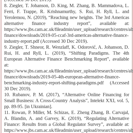
8. Ziegler, T. Johanson, D. King, M. Zhang, B. Mammadova, L.
Ferri, F. Trappe, R. Krishnamurthy, S. Rui, H. Ryll, L. and
Yerolemou, N. (2019), “Reaching new heights. The 3rd Americas
alternative finance industry report”, available at:
https://www.jbs.cam.ac.uk/fileadmin/user_upload/research/centres/alt
finance/downloads/2019-05-ccaf-3rd-americas-alternative-finance-
industry-report.pdf (Accessed 30 Dec 2019).
9. Ziegler, T. Shneor, R. Wenzlaff, K. Odorović, A. Johanson, D.
Rui, H. and Ryll, L. (2019), “Shifting Paradigms. The 4th
European Alternative Finance Benchmarking Report”, available
at:
https://www.jbs.cam.ac.uk/fileadmin/user_upload/research/centres/alt
finance/downloads/2019-05-4th-european-alternative-finance-
benchmarking-industry-report-shifting-paradigms.pdf (Accessed
30 Dec 2019).
10. Rubanov, P. M. (2017), “Alternative Online Financing for
Small Business: A Cross-Country Analysis”, Intelekt XXI, vol. 5,
pp. 89-95. [in Ukrainian].
11. Rowan, P. Miller, M. Schizas, E. Zheng Zhang, B. Carvajal,
A. Blandin, A. and Garvey, K. (2019), “Regulating Alternative
Finance: Results from a Global Regulator Survey”, available at:
https://www.jbs.cam.ac.uk/fileadmin/user_upload/research/centres/alt