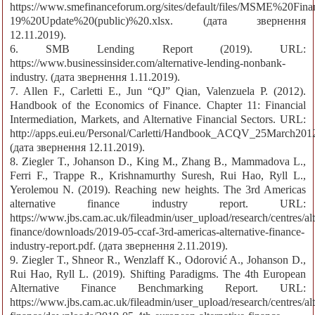
https://www.smefinanceforum.org/sites/default/files/MSME%20F
19%20Update%20(public)%20.xlsx. (дата звернення
12.11.2019).
6. SMB Lending Report (2019). URL:
https://www.businessinsider.com/alternative-lending-nonbank-
industry. (дата звернення 1.11.2019).
7. Allen F., Carletti E., Jun “QJ” Qian, Valenzuela P. (2012).
Handbook of the Economics of Finance. Chapter 11: Financial
Intermediation, Markets, and Alternative Financial Sectors. URL:
http://apps.eui.eu/Personal/Carletti/Handbook_ACQV_25March2012
(дата звернення 12.11.2019).
8. Ziegler T., Johanson D., King M., Zhang B., Mammadova L.,
Ferri F., Trappe R., Krishnamurthy Suresh, Rui Hao, Ryll L.,
Yerolemou N. (2019). Reaching new heights. The 3rd Americas
alternative finance industry report. URL:
https://www.jbs.cam.ac.uk/fileadmin/user_upload/research/centres/alt
finance/downloads/2019-05-ccaf-3rd-americas-alternative-finance-
industry-report.pdf. (дата звернення 2.11.2019).
9. Ziegler T., Shneor R., Wenzlaff K., Odorović A., Johanson D.,
Rui Hao, Ryll L. (2019). Shifting Paradigms. The 4th European
Alternative Finance Benchmarking Report. URL:
https://www.jbs.cam.ac.uk/fileadmin/user_upload/research/centres/alt