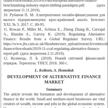
finance/downloads/2019-05-4th-european-alternative-finance-
benchmarking-industry-report-shifting-paradigms.pdf. (дата
звернення 11.11.2019).
10. Рубанов П. М. Альтернативне онлайн-фінансування для
малого підприємництва: крос-країновий аналіз. Інтелект
ХХІ. № 5. 2017. С. 89-95.
11. Rowan P., Miller M., Schizas E., Zheng Zhang B., Carvajal
A., Blandin A., Garvey K. (2019). Regulating Alternative
Finance: Results from a Global Regulator Survey. URL:
https://www.jbs.cam.ac.uk/fileadmin/user_upload/research/centres/alt
finance/downloads/2019-11-ccaf-regulating-alternative-finance-
report.pdf. (дата звернення 2.11.2019).
12. Колінець, Л. Б. (2018). Новий світовий фінансовий
порядок. Тернопіль: ТНЕУ, 2018. 360 с.
L. Kolinets, A. Homotiuk
DEVELOPMENT OF ALTERNATIVE FINANCE
MARKET
Summary
The article reveals the formation and development of alternative
finance in the world. Small and medium-sized businesses are vital
creators of wealth, income and jobs in the global economic system.