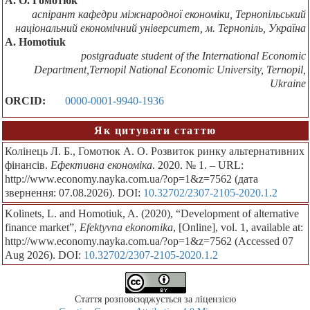
А. О. Гомотюк
аспірант кафедри міжнародної економіки, Тернопільський
національний економічний університет, м. Тернопіль, Україна
A. Homotiuk
postgraduate student of the International Economic
Department,Ternopil National Economic University, Ternopil,
Ukraine
ORCID:
0000-0001-9940-1936
Як цитувати статтю
Колінець Л. Б., Гомотюк А. О. Розвиток ринку альтернативних
фінансів.
Ефективна економіка
. 2020. № 1. – URL:
http://www.economy.nayka.com.ua/?op=1&z=7562 (дата
звернення: 07.08.2026). DOI:
10.32702/2307-2105-2020.1.2
Kolinets, L. and Homotiuk, A. (2020), “Development of alternative
finance market”,
Efektyvna ekonomika
, [Online], vol. 1, available at:
http://www.economy.nayka.com.ua/?op=1&z=7562 (Accessed 07
Aug 2026). DOI:
10.32702/2307-2105-2020.1.2
Стаття розповсюджується за ліцензією