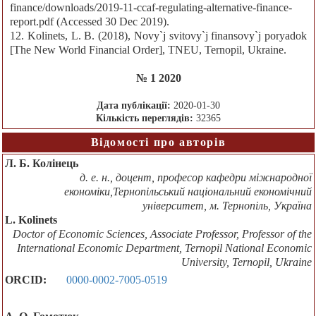
finance/downloads/2019-11-ccaf-regulating-alternative-finance-
report.pdf (Accessed 30 Dec 2019).
12. Kolinets, L. B. (2018), Novy`j svitovy`j finansovy`j poryadok
[The New World Financial Order], TNEU, Ternopil, Ukraine.
№ 1 2020
Дата публікації:
2020-01-30
Кількість переглядів:
32365
Відомості про авторів
Л. Б. Колінець
д. е. н., доцент, професор кафедри міжнародної
економіки,Тернопільський національний економічний
університет, м. Тернопіль, Україна
L. Kolinets
Doctor of Economic Sciences, Associate Professor, Professor of the
International Economic Department, Ternopil National Economic
University, Ternopil, Ukraine
ORCID:
0000-0002-7005-0519