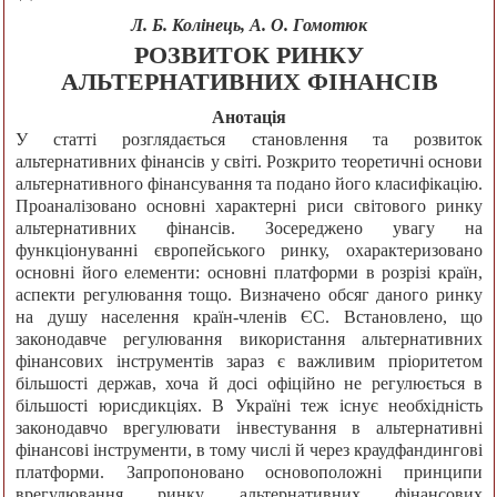
Л. Б. Колінець, А. О. Гомотюк
РОЗВИТОК РИНКУ
АЛЬТЕРНАТИВНИХ ФІНАНСІВ
Анотація
У статті розглядається становлення та розвиток
альтернативних фінансів у світі. Розкрито теоретичні основи
альтернативного фінансування та подано його класифікацію.
Проаналізовано основні характерні риси світового ринку
альтернативних фінансів. Зосереджено увагу на
функціонуванні європейського ринку, охарактеризовано
основні його елементи: основні платформи в розрізі країн,
аспекти регулювання тощо. Визначено обсяг даного ринку
на душу населення країн-членів ЄС. Встановлено, що
законодавче регулювання використання альтернативних
фінансових інструментів зараз є важливим пріоритетом
більшості держав, хоча й досі офіційно не регулюється в
більшості юрисдикціях. В Україні теж існує необхідність
законодавчо врегулювати інвестування в альтернативні
фінансові інструменти, в тому числі й через краудфандингові
платформи. Запропоновано основоположні принципи
врегулювання ринку альтернативних фінансових