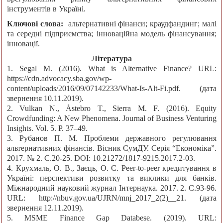
інструментів в Україні.
Ключові слова:
альтернативні фінанси; краудфандинг; малі
та середні підприємства; інноваційна модель фінансування;
інновації.
Література
1. Segal M. (2016). What is Alternative Finance? URL:
https://cdn.advocacy.sba.gov/wp-
content/uploads/2016/09/07142233/What-Is-Alt-Fi.pdf. (дата
звернення 10.11.2019).
2. Vulkan N., Åstebro T., Sierra M. F. (2016). Equity
Crowdfunding: A New Phenomena. Journal of Business Venturing
Insights. Vol. 5. P. 37–49.
3. Рубанов П. М. Проблеми державного регулювання
альтернативних фінансів. Вісник СумДУ. Серія “Економіка”.
2017. № 2. С.20-25. DOI: 10.21272/1817-9215.2017.2-03.
4. Крухмаль, О. В., Заєць, О. С. Peer-to-peer кредитування в
Україні: перспективи розвитку та виклики для банків.
Міжнародний науковий журнал Інтернаука. 2017. 2. С.93-96.
URL: http://nbuv.gov.ua/UJRN/mnj_2017_2(2)__21. (дата
звернення 12.11.2019).
5. MSME Finance Gap Databese. (2019). URL: