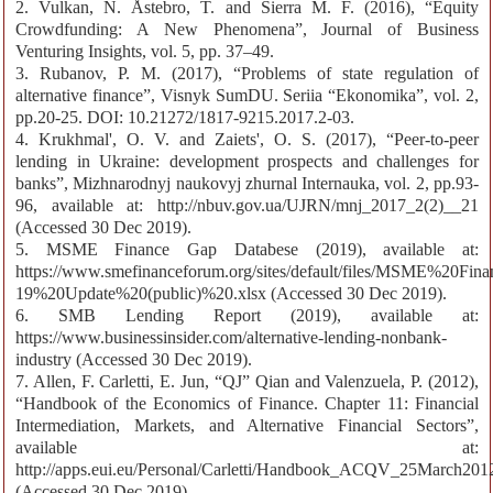
2. Vulkan, N. Åstebro, T. and Sierra M. F. (2016), “Equity
Crowdfunding: A New Phenomena”, Journal of Business
Venturing Insights, vol. 5, pp. 37–49.
3. Rubanov, P. M. (2017), “Problems of state regulation of
alternative finance”, Visnyk SumDU. Seriia “Ekonomika”, vol. 2,
pp.20-25. DOI: 10.21272/1817-9215.2017.2-03.
4. Krukhmal', O. V. and Zaiets', O. S. (2017), “Peer-to-peer
lending in Ukraine: development prospects and challenges for
banks”, Mizhnarodnyj naukovyj zhurnal Internauka, vol. 2, pp.93-
96, available at: http://nbuv.gov.ua/UJRN/mnj_2017_2(2)__21
(Accessed 30 Dec 2019).
5. MSME Finance Gap Databese (2019), available at:
https://www.smefinanceforum.org/sites/default/files/MSME%20F
19%20Update%20(public)%20.xlsx (Accessed 30 Dec 2019).
6. SMB Lending Report (2019), available at:
https://www.businessinsider.com/alternative-lending-nonbank-
industry (Accessed 30 Dec 2019).
7. Allen, F. Carletti, E. Jun, “QJ” Qian and Valenzuela, P. (2012),
“Handbook of the Economics of Finance. Chapter 11: Financial
Intermediation, Markets, and Alternative Financial Sectors”,
available at:
http://apps.eui.eu/Personal/Carletti/Handbook_ACQV_25March201
(Accessed 30 Dec 2019).