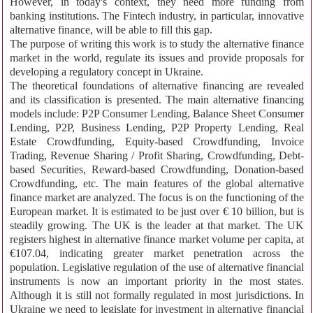
However, in today's context, they need more funding from
banking institutions. The Fintech industry, in particular, innovative
alternative finance, will be able to fill this gap.
The purpose of writing this work is to study the alternative finance
market in the world, regulate its issues and provide proposals for
developing a regulatory concept in Ukraine.
The theoretical foundations of alternative financing are revealed
and its classification is presented. The main alternative financing
models include: P2P Consumer Lending, Balance Sheet Consumer
Lending, P2P, Business Lending, P2P Property Lending, Real
Estate Crowdfunding, Equity-based Crowdfunding, Invoice
Trading, Revenue Sharing / Profit Sharing, Crowdfunding, Debt-
based Securities, Reward-based Crowdfunding, Donation-based
Crowdfunding, etc. The main features of the global alternative
finance market are analyzed. The focus is on the functioning of the
European market. It is estimated to be just over € 10 billion, but is
steadily growing. The UK is the leader at that market. The UK
registers highest in alternative finance market volume per capita, at
€107.04, indicating greater market penetration across the
population. Legislative regulation of the use of alternative financial
instruments is now an important priority in the most states.
Although it is still not formally regulated in most jurisdictions. In
Ukraine we need to legislate for investment in alternative financial