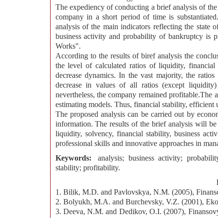
The expediency of conducting a brief analysis of the f
company in a short period of time is substantiate
analysis of the main indicators reflecting the state of
business activity and probability of bankruptcy i
Works".
According to the results of biref analysis the conclu
the level of calculated ratios of liquidity, financial
decrease dynamics. In the vast majority, the ratio
decrease in values of all ratios (except liquidit
nevertheless, the company remained profitable.The a
estimating models. Thus, financial stability, efficient
The proposed analysis can be carried out by econom
information. The results of the brief analysis will 
liquidity, solvency, financial stability, business a
professional skills and innovative approaches in ma
Keywords:
analysis; business activity; probabilit
stability; profitability.
1. Bilik, M.D. and Pavlovskya, N.M. (2005), Finanso
2. Bolyukh, M.A. and Burchevsky, V.Z. (2001), Eko
3. Deeva, N.M. and Dedikov, O.I. (2007), Finansovyj 