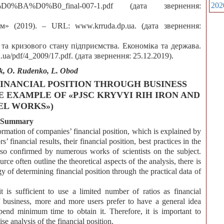
202
BA%D0%B0_final-007-1.pdf (дата звернення:
» (2019). – URL: www.krruda.dp.ua. (дата звернення:
та кризового стану підприємства. Економіка та держава.
ua/pdf/4_2009/17.pdf. (дата звернення: 25.12.2019).
k, O. Rudenko, L. Obod
FINANCIAL POSITION THROUGH BUSINESS
 EXAMPLE OF «PJSC KRYVYI RIH IRON AND
EL WORKS»)
Summary
formation of companies’ financial position, which is explained by
s’ financial results, their financial position, best practices in the
lso confirmed by numerous works of scientists on the subject.
ce often outline the theoretical aspects of the analysis, there is
y of determining financial position through the practical data of
t is sufficient to use a limited number of ratios as financial
f business, more and more users prefer to have a general idea
pend minimum time to obtain it. Therefore, it is important to
e analysis of the financial position.