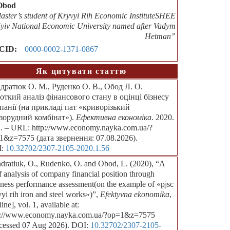
Obod
aster’s student of Kryvyi Rih Economic InstituteSHEE
yiv National Economic University named after Vadym
Hetman”
CID:
0000-0002-1371-0867
Як цитувати статтю
дратюк О. М., Руденко О. В., Обод Л. О.
откий аналіз фінансового стану в оцінці бізнесу
панії (на прикладі пат «криворізький
ізорудний комбінат»).
Ефективна економіка
. 2020.
. – URL: http://www.economy.nayka.com.ua/?
1&z=7575 (дата звернення: 07.08.2026).
I:
10.32702/2307-2105-2020.1.56
dratiuk, O., Rudenko, O. and Obod, L. (2020), “A
f analysis of company financial position through
iness performance assessment(on the example of «pjsc
yi rih iron and steel works»)”,
Efektyvna ekonomika
,
ine], vol. 1, available at:
p://www.economy.nayka.com.ua/?op=1&z=7575
cessed 07 Aug 2026). DOI:
10.32702/2307-2105-