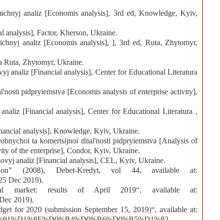
ichnyj analiz [Economis analysis], 3rd ed, Knowledge, Kyiv,
l analysis], Factor, Kherson, Ukraine.
hnyj analiz [Economis analysis], ], 3rd ed, Ruta, Zhytomyr,
а Ruta, Zhytomyr, Ukraine.
j analiz [Financial analysis], Center for Educational Literatura
'nosti pidpryiemstva [Economis analysis of enterprise activity],
naliz [Financial analysis], Center for Educational Literatura ,
nancial analysis], Knowledge, Kyiv, Ukraine.
obnychoi ta komertsijnoi diial'nosti pidpryiemstva [Analysis of
ity of the enterprise], Condor, Kyiv, Ukraine.
vyj analiz [Financial analysis], CEL, Kyiv, Ukraine.
tion” (2008), Debet-Kredyt, vol 44, available at:
 25 Dec 2019).
al market: results of April 2019“, available at:
 Dec 2019).
budget for 2020 (submission September 15, 2019)“, available at:
19/10/%D0%91%D1%8E%D0%B4%D0%B6%D0%B5%D1%82-