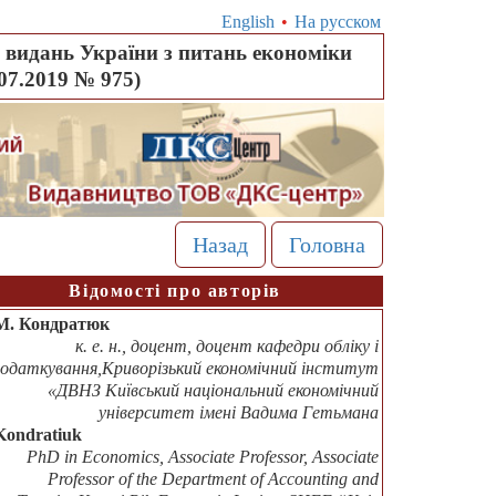
English
•
На русском
видань України з питань економіки
.07.2019 № 975)
Назад
Головна
Відомості про авторів
М. Кондратюк
к. е. н., доцент, доцент кафедри обліку і
одаткування,Криворізький економічний інститут
«ДВНЗ Київський національний економічний
університет імені Вадима Гетьмана
Kondratiuk
PhD in Economics, Associate Professor, Associate
Professor of the Department of Accounting and