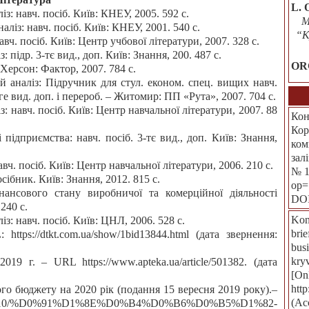
L. 
з: навч. посіб. Київ: КНЕУ, 2005. 592 с.
M
ліз: навч. посіб. Київ: КНЕУ, 2001. 540 с.
“K
авч. посіб. Київ: Центр учбової літератури, 2007. 328 с.
 підр. 3-тє вид., доп. Київ: Знання, 200. 487 с.
OR
 Херсон: Фактор, 2007. 784 с.
 аналіз: Підручник для стул. економ. спец. вищих навч.
2-ге вид. доп. і перероб. – Житомир: ПП «Рута», 2007. 704 с.
: навч. посіб. Київ: Центр навчальної літератури, 2007. 88
Кон
Кор
 підприємства: навч. посіб. 3-тє вид., доп. Київ: Знання,
ком
зал
вч. посіб. Київ: Центр навчальної літератури, 2006. 210 с.
№ 1
ібник. Київ: Знання, 2012. 815 с.
op=
нансового стану виробничої та комерційної діяльності
DO
240 с.
Kon
з: навч. посіб. Київ: ЦНЛ, 2006. 528 с.
brie
https://dtkt.com.ua/show/1bid13844.html (дата звернення:
bus
kryv
9 г. – URL https://www.apteka.ua/article/501382. (дата
[Onl
htt
го бюджету на 2020 рік (подання 15 вересня 2019 року).–
(Ac
ads/2019/10/%D0%91%D1%8E%D0%B4%D0%B6%D0%B5%D1%82-