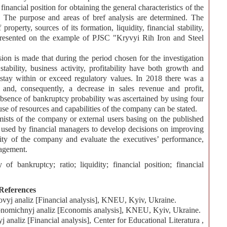
inancial position for obtaining the general characteristics of the
d. The purpose and areas of bref analysis are determined. The
 property, sources of its formation, liquidity, financial stability,
s presented on the example of PJSC "Kryvyi Rih Iron and Steel
sion is made that during the period chosen for the investigation
 stability, business activity, profitability have both growth and
s stay within or exceed regulatory values. In 2018 there was a
y) and, consequently, a decrease in sales revenue and profit,
bsence of bankruptcy probability was ascertained by using four
 use of resources and capabilities of the company can be stated.
ists of the company or external users basing on the published
be used by financial managers to develop decisions on improving
ctivity of the company and evaluate the executives’ performance,
nagement.
y of bankruptcy; ratio; liquidity; financial position; financial
References
vyj analiz [Financial analysis], KNEU, Kyiv, Ukraine.
nomichnyj analiz [Economis analysis], KNEU, Kyiv, Ukraine.
analiz [Financial analysis], Center for Educational Literatura ,