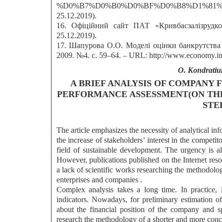
%D0%B7%D0%B0%D0%BF%D0%B8%D1%81%D0%
25.12.2019).
16. Офіційний сайт ПАТ «Кривбасзалізрудком
25.12.2019).
17. Шапурова О.О. Моделі оцінки банкрутства 
2009. №4. с. 59–64. – URL: http://www.economy.in.
O. Kondratiu
A BRIEF ANALYSIS OF COMPANY 
PERFORMANCE ASSESSMENT(ON THE
STE
The article emphasizes the necessity of analytical in
the increase of stakeholders’ interest in the competitor
field of sustainable development. The urgency is a
However, publications published on the Internet resour
a lack of scientific works researching the methodolog
enterprises and companies .
Complex analysis takes a long time. In practice, i
indicators. Nowadays, for preliminary estimation o
about the financial position of the company and s
research the methodology of a shorter and more concis