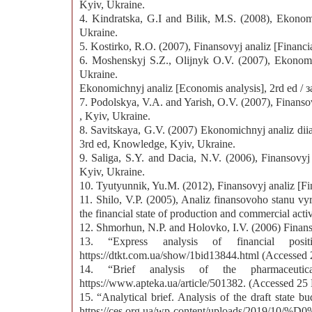
Kyiv, Ukraine.
4. Kindratska, G.I and Bilik, M.S. (2008), Ekonom
Ukraine.
5. Kostirko, R.O. (2007), Finansovyj analiz [Financia
6. Moshenskyj S.Z., Olijnyk O.V. (2007), Ekonomic
Ukraine.
Ekonomichnyj analiz [Economis analysis], 2rd ed / з
7. Podolskya, V.A. and Yarish, O.V. (2007), Finansovy
, Kyiv, Ukraine.
8. Savitskaya, G.V. (2007) Ekonomichnyj analiz diial
3rd ed, Knowledge, Kyiv, Ukraine.
9. Saliga, S.Y. and Dacia, N.V. (2006), Finansovyj a
Kyiv, Ukraine.
10. Tyutyunnik, Yu.M. (2012), Finansovyj analiz [Fi
11. Shilo, V.P. (2005), Analiz finansovoho stanu vyr
the financial state of production and commercial activ
12. Shmorhun, N.P. and Holovko, I.V. (2006) Finanso
13. “Express analysis of financial posi
https://dtkt.com.ua/show/1bid13844.html (Accessed
14. “Brief analysis of the pharmaceutic
https://www.apteka.ua/article/501382. (Accessed 25
15. “Analytical brief. Analysis of the draft state 
https://ces.org.ua/wp-content/uploads/20