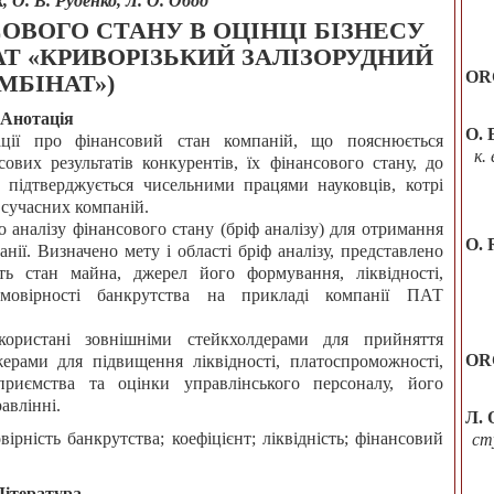
 О. В. Руденко, Л. О. Обод
ОВОГО СТАНУ В ОЦІНЦІ БІЗНЕСУ
АТ «КРИВОРІЗЬКИЙ ЗАЛІЗОРУДНИЙ
OR
МБІНАТ»)
Анотація
О. 
мації про фінансовий стан компаній, що пояснюється
к.
ових результатів конкурентів, їх фінансового стану, до
 підтверджується чисельними працями науковців, котрі
 сучасних компаній.
 аналізу фінансового стану (бріф аналізу) для отримання
O. 
нії. Визначено мету і області бріф аналізу, представлено
ть стан майна, джерел його формування, ліквідності,
, ймовірності банкрутства на прикладі компанії ПАТ
користані зовнішніми стейкхолдерами для прийняття
OR
ерами для підвищення ліквідності, платоспроможності,
ідприємства та оцінки управлінського персоналу, його
авлінні.
Л. 
овірність банкрутства; коефіцієнт; ліквідність; фінансовий
ст
Література