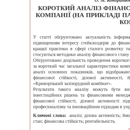
О. М. Кондратюк,
КОРОТКИЙ АНАЛІЗ ФІНАНС
КОМПАНІЇ (НА ПРИКЛАДІ П
КО
У статті обґрунтовано актуальність інфор
підвищенням інтересу стейкхолдерів до фінанс
кращої практики в сфері сталого розвитку та
стосуються методики аналізу фінансового стану
Обґрунтовано доцільність проведення короткого
за короткий час загальної характеристики компа
аналіз основних показників, що відображаю
фінансової стійкості, ділової активності
«Криворізький залізорудний комбінат».
Результати такого аналізу можуть бути ви
інвестиційних рішень та фінансовими менедж
фінансової стійкості, ділової активності п
професіоналізму та інноваційним підходам в упр
Ключові слова:
аналіз; ділова активність; йм
стан; фінансова стійкість; рентабельність.