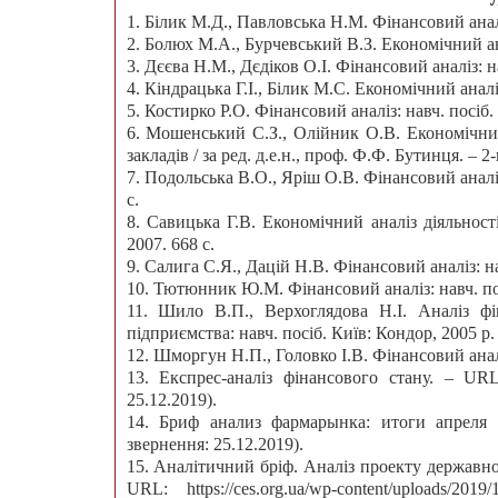
1. Білик М.Д., Павловська Н.М. Фінансовий аналі
2. Болюх М.А., Бурчевський В.З. Економічний ана
3. Дєєва Н.М., Дєдіков О.І. Фінансовий аналіз: н
4. Кіндрацька Г.І., Білик М.С. Економічний аналіз:
5. Костирко Р.О. Фінансовий аналіз: навч. посіб.
6. Мошенський С.З., Олійник О.В. Економічний
закладів / за ред. д.е.н., проф. Ф.Ф. Бутинця. – 
7. Подольська В.О., Яріш О.В. Фінансовий аналіз
с.
8. Савицька Г.В. Економічний аналіз діяльності
2007. 668 с.
9. Салига С.Я., Дацій Н.В. Фінансовий аналіз: на
10. Тютюнник Ю.М. Фінансовий аналіз: навч. пос
11. Шило В.П., Верхоглядова Н.І. Аналіз фі
підприємства: навч. посіб. Київ: Кондор, 2005 р. 
12. Шморгун Н.П., Головко І.В. Фінансовий аналі
13. Експрес-аналіз фінансового стану. – URL: 
25.12.2019).
14. Бриф анализ фармарынка: итоги апреля 201
звернення: 25.12.2019).
15. Аналітичний бріф. Аналіз проекту державно
URL: https://ces.org.ua/wp-content/uplo