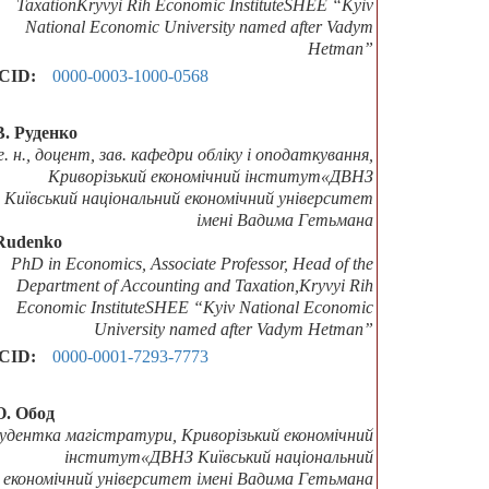
TaxationKryvyi Rih Economic InstituteSHEE “Kyiv
National Economic University named after Vadym
Hetman”
CID:
0000-0003-1000-0568
В. Руденко
 е. н., доцент, зав. кафедри обліку і оподаткування,
Криворізький економічний інститут«ДВНЗ
Київський національний економічний університет
імені Вадима Гетьмана
Rudenko
PhD in Economics, Associate Professor, Head of the
Department of Accounting and Taxation,Kryvyi Rih
Economic InstituteSHEE “Kyiv National Economic
University named after Vadym Hetman”
CID:
0000-0001-7293-7773
О. Обод
удентка магістратури, Криворізький економічний
інститут«ДВНЗ Київський національний
економічний університет імені Вадима Гетьмана