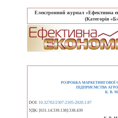
Електронний журнал «Ефективна ек
(Категорія «Б»
РОЗРОБКА МАРКЕТИНГОВОЇ 
ПІДПРИЄМСТВА АГР
К. В. М
DOI:
10.32702/2307-2105-2020.1.87
УДК: [631.14:339.138]:338.439