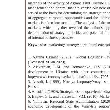
materials of the activity of Agrana Fruit Ukraine LL
management and control that are carried out here 
served as the basis for determining the strategic prior
of aggregate corporate opportunities and the indirec
markets is taken into account. The analysis of the mar
markets, which together revealed the author's app
determination of strategic priorities and potential fo
of internal business processes.
Keywords:
marketing; strategy; agricultural enterpr
1. Agrana Ukraine (2020). “Global Logistics”, avai
(Accessed 20 Jan 2020).
2. Alaverdian, L.M. and Romanenko, O.V. (2019)
development in Ukraine with other countries o
http://www.economy.nayka.com.ua/?op=1&z=7005 (
3. Ansoff, I. (1999), Novaya korporaty`vnaya stra
Russia.
4. Ansoff, I. (1989), Strategicheskoe upravlenie [
5. Bagiev, G.L. and Tarasevich, V.M. (2010), Marketi
6. Vinnytsia Regional State Administration (202
economic development of the Vinnytsia region”, a