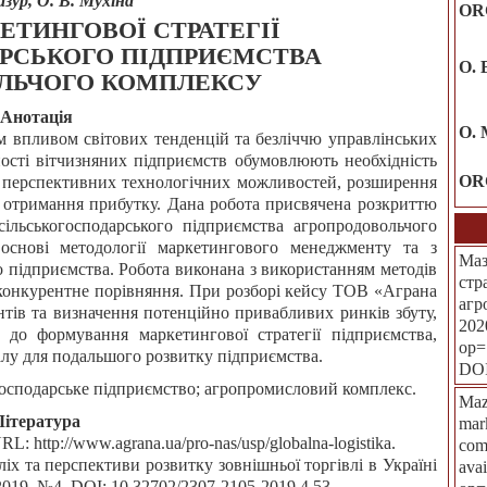
азур, О. В. Мухіна
OR
ЕТИНГОВОЇ СТРАТЕГІЇ
РСЬКОГО ПІДПРИЄМСТВА
О. 
ЛЬЧОГО КОМПЛЕКСУ
Анотація
O. 
 впливом світових тенденцій та безліччю управлінських
ності вітчизняних підприємств обумовлюють необхідність
OR
о перспективних технологічних можливостей, розширення
ів отримання прибутку. Дана робота присвячена розкриттю
сільськогосподарського підприємства агропродовольчого
снові методології маркетингового менеджменту та з
Маз
о підприємства. Робота виконана з використанням методів
стр
конкурентне порівняння. При розборі кейсу ТОВ «Аграна
агр
нтів та визначення потенційно привабливих ринків збуту,
202
 до формування маркетингової стратегії підприємства,
op=
алу для подальшого розвитку підприємства.
DO
огосподарське підприємство; агропромисловий комплекс.
Maz
Література
mark
L: http://www.agrana.ua/pro-nas/usp/globalna-logistika.
com
іх та перспективи розвитку зовнішньої торгівлі в Україні
ava
2019. №4. DOI: 10.32702/2307-2105-2019.4.53.