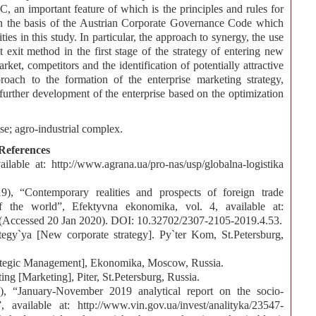
C, an important feature of which is the principles and rules for
on the basis of the Austrian Corporate Governance Code which
ities in this study. In particular, the approach to synergy, the use
t exit method in the first stage of the strategy of entering new
ket, competitors and the identification of potentially attractive
roach to the formation of the enterprise marketing strategy,
r further development of the enterprise based on the optimization
ise; agro-industrial complex.
References
lable at: http://www.agrana.ua/pro-nas/usp/globalna-logistika
, “Contemporary realities and prospects of foreign trade
f the world”, Efektyvna ekonomika, vol. 4, available at:
Accessed 20 Jan 2020). DOI: 10.32702/2307-2105-2019.4.53.
tegy`ya [New corporate strategy]. Py`ter Kom, St.Petersburg,
Strategic Management], Ekonomika, Moscow, Russia.
ng [Marketing], Piter, St.Petersburg, Russia.
0), “January-November 2019 analytical report on the socio-
vailable at: http://www.vin.gov.ua/invest/analityka/23547-