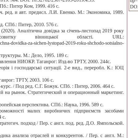
op=
б.: Питер Ком, 1999. 416 с.
DO
. ред. и авт. предисл. Л.И. Евенко. М.: Экономика, 1989.
д. СПб.: Питер, 2010. 576 с.
(2020). Аналітична довідка за січень-листопад 2019 року
 розвитку вінницької області. URL:
tychna-dovidka-za-sichen-lystopad-2019-roku-shchodo-sotsialno-
труктуры. М.: Дело, 1995. 189 с.
авления НИОКР. Таганрог: Изд-во ТРТУ, 2000. 244с.
ія і господарські ситуації. 2-е вид., переробл. К.: ІОЦ
анрог: ТРТУ, 2003. 106 с.
рс. / Под ред. С.Г. Божук. СПб. : Питер, 2006. 464 с.
й на рынок. Стратегический и операционный маркетинг.
опейская перспектива. СПб.: Наука, 1996. 589 с.
проможності малих виробничих підприємств засобами
 с.
атегич. подход / Пер. с англ. под. ред. Д.О. Ямпольской.
дика анализа отраслей и конкурентов. / Пер. с англ. М.: