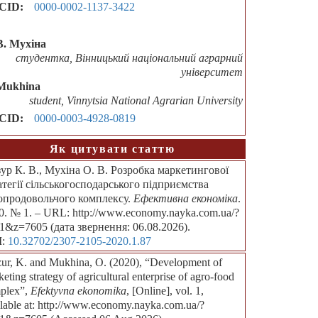
CID:
0000-0002-1137-3422
В. Мухіна
студентка, Вінницький національний аграрний
університет
Mukhina
student, Vinnytsia National Agrarian University
CID:
0000-0003-4928-0819
Як цитувати статтю
ур К. В., Мухіна О. В. Розробка маркетингової
атегії сільськогосподарського підприємства
опродовольчого комплексу.
Ефективна економіка
.
0. № 1. – URL: http://www.economy.nayka.com.ua/?
1&z=7605 (дата звернення: 06.08.2026).
I:
10.32702/2307-2105-2020.1.87
ur, K. and Mukhina, O. (2020), “Development of
eting strategy of agricultural enterprise of agro-food
plex”,
Efektyvna ekonomika
, [Online], vol. 1,
ilable at: http://www.economy.nayka.com.ua/?