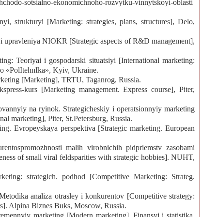
shchodo-sotsialno-ekonomichnoho-rozvytku-vinnytskoyi-oblasti
yi, strukturyi [Marketing: strategies, plans, structures], Delo,
ktyi upravleniya NIOKR [Strategic aspects of R&D management],
g: Teoriyai i gospodarski situatsiyi [International marketing:
o «PolItehnIka», Kyiv, Ukraine.
rketing [Marketing], TRTU, Taganrog, Russia.
spress-kurs [Marketing management. Express course], Piter,
vannyiy na ryinok. Strategicheskiy i operatsionnyiy marketing
al marketing], Piter, St.Petersburg, Russia.
ing. Evropeyskaya perspektiva [Strategic marketing. European
rentospromozhnosti malih virobnichih pidpriemstv zasobami
ness of small viral feldsparities with strategic hobbies]. NUHT,
eting: strategich. podhod [Competitive Marketing: Strateg.
Metodika analiza otrasley i konkurentov [Competitive strategy:
rs]. Alpina Biznes Buks, Moscow, Russia.
emennyiy marketing [Modern marketing], Finansyi i statistika,