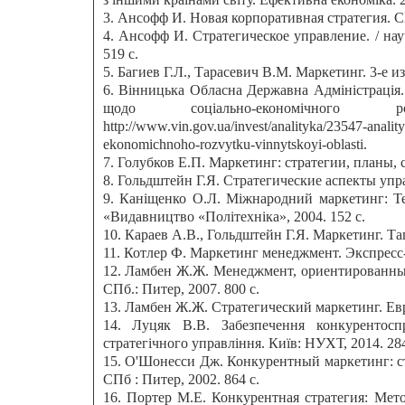
3. Ансофф И. Новая корпоративная стратегия. СП
4. Ансофф И. Стратегическое управление. / науч
519 с.
5. Багиев Г.Л., Тарасевич В.М. Маркетинг. 3-е из
6. Вінницька Обласна Державна Адміністрація. 
щодо соціально-економічного
http://www.vin.gov.ua/invest/analityka/23547-anali
ekonomichnoho-rozvytku-vinnytskoyi-oblasti.
7. Голубков Е.П. Маркетинг: стратегии, планы, с
8. Гольдштейн Г.Я. Стратегические аспекты упр
9. Каніщенко О.Л. Міжнародний маркетинг: Теор
«Видавництво «Політехніка», 2004. 152 с.
10. Караев А.В., Гольдштейн Г.Я. Маркетинг. Таг
11. Котлер Ф. Маркетинг менеджмент. Экспресс-ку
12. Ламбен Ж.Ж. Менеджмент, ориентированны
СПб.: Питер, 2007. 800 с.
13. Ламбен Ж.Ж. Стратегический маркетинг. Евр
14. Луцяк В.В. Забезпечення конкурентос
стратегічного управління. Київ: НУХТ, 2014. 284
15. О'Шонесси Дж. Конкурентный маркетинг: стр
СПб : Питер, 2002. 864 с.
16. Портер М.Е. Конкурентная стратегия: Мето