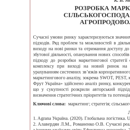
К. В. М
РОЗРОБКА МАРК
СІЛЬСЬКОГОСПОДА
АГРОПРОДОВО
Сучасні умови ринку характеризуються значним
підходів. Ряд проблем та можливостей в діяль
виходу на нові ринки та отримання доступу д
збутової діяльності, опанування нових способ
підходу до розробки маркетингової стратегії 
комплексу при виході на новий ринок на о
урахуванням системних зв’язків корпоративног
маркетингового аналізу, зокрема SWOT, PEST, 
Фрут Україна» здійснено аналіз ринку, конкуре
що у сукупності розкрили авторський підхід
визначення стратегічних пріоритетів та потенці
Ключові слова:
маркетинг; стратегія; сільськ
1. Agrana Україна. (2020). Глобальна логістика. UR
2. Алавердян Л.М., Романенко О.В. Сучасні реал
з іншими країнами світу. Ефективна економіка. 