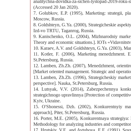
analitychna-dovidka-za-sichen-lystopad-2019-roku-
(Accessed 20 Jan 2020).
7. Golubkov, E.P. (1995), Marketing: strategii, plan
Moscow, Russia.
8. Goldshteyn, G.Ya. (2000), Strategicheskie aspe
Izd-vo TRTU, Taganrog, Russia.
9. Kanischenko, O.L. (2004), Mizhnarodniy marketin
Theory and economic situations.]. IOTs «Vidavnitstv
10. Karaev, A.V. and Goldshteyn, G.Ya. (2003), Ma
11. Kotler, F. (2006), Marketing menedzhment. Ek
St.Petersburg, Russia.
12. Lamben, Zh.Zh. (2007), Menedzhment, orientiro
[Market oriented management. Strategic and operation
13. Lamben, Zh.Zh. (1996), Strategicheskiy market
perspective]. Nauka, St.Petersburg, Russia.
14. Lutsyak, V.V. (2014), Zabezpechennya konku
strategichnogo upravlinnya [Protection of competitive
Kyiv, Ukraine.
15. O'Shonessi, Dzh. (2002), Konkurentnyiy mark
approach], Piter, St.Petersburg, Russia.
16. Porter, M.E. (2005), Konkurentnaya strategiya: 
Methodology for analyzing industries and competito
17. Hrutskiy, V.E. and Avtuhova, E.E. (1991), Sovr