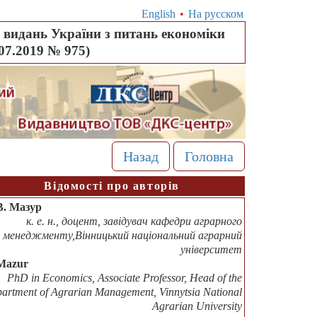
English
•
На русском
видань України з питань економіки
.07.2019 № 975)
Назад
Головна
Відомості про авторів
В. Мазур
к. е. н., доцент, завідувач кафедри аграрного
менеджменту,Вінницький національний аграрний
університет
Mazur
PhD in Economics, Associate Professor, Head of the
artment of Agrarian Management, Vinnytsia National
Agrarian University