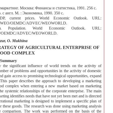
маркетинг. Москва: Финансы и статистика, 1991. 256 с.
 с англ. М. : Экономика, 1990. 350 с.
GDP, current prices. World Economic Outlook. URL:
/NGDPD@WEO/OEMDC/ADVEC/WEOWORLD.
9). Population. World Economic Outlook. URL:
LP@WEO/OEMDC/ADVEC/WEOWORLD.
zur, O. Mukhina
ATEGY OF AGRICULTURAL ENTERPRISE OF
FOOD COMPLEX
Summary
 the significant influence of world trends on the activity of
ber of problems and opportunities in the activity of domestic
nd gain access to promising technological opportunities, expand
. This paper describes the approach to developing a marketing
ro-food complex when entering a new market based on marketing
 systemic relationships of the corporate enterprise. The main
rketing identifies needs that have not yet been met and is directed
erational marketing is designed to implement a specific plan of
or these goods. The research was done using marketing analysis
 comparison. The work was performed on the basis of the