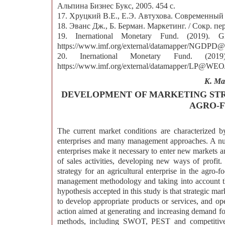
Альпина Бизнес Букс, 2005. 454 с.
17. Хруцкий В.Е., Е.Э. Автухова. Современный 
18. Эванс Дж., Б. Берман. Маркетинг. / Сокр. пер.
19. Inernational Monetary Fund. (2019). 
https://www.imf.org/external/datamapper
20. Inernational Monetary Fund. (201
https://www.imf.org/external/datamapper/
K. Ma
DEVELOPMENT OF MARKETING STR
AGRO-
The current market conditions are characterized by
enterprises and many management approaches. A num
enterprises make it necessary to enter new markets a
of sales activities, developing new ways of profit
strategy for an agricultural enterprise in the ag
management methodology and taking into account the
hypothesis accepted in this study is that strategic ma
to develop appropriate products or services, and op
action aimed at generating and increasing demand f
methods, including SWOT, PEST and competitive