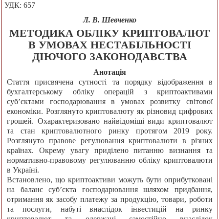
УДК: 657
Л. В. Шевченко
МЕТОДИКА ОБЛІКУ КРИПТОВАЛЮТ
В УМОВАХ НЕСТАБІЛЬНОСТІ
ДІЮЧОГО ЗАКОНОДАВСТВА
Анотація
Стаття присвячена сутності та порядку відображення в
бухгалтерському обліку операцій з криптоактивами
суб’єктами господарювання в умовах розвитку світової
економіки. Розглянуто криптовалюту як різновид цифрових
грошей. Охарактеризовано найвідоміші види криптовалют
та стан криптовалютного ринку протягом 2019 року.
Розглянуто правове регулювання криптовалюти в різних
країнах. Окрему увагу приділено питанню визнання та
нормативно-правовому регулюванню обліку криптовалюти
в Україні.
Встановлено, що криптоактиви можуть бути оприбутковані
на баланс суб’єкта господарювання шляхом придбання,
отримання як засобу платежу за продукцію, товари, роботи
та послуги, набуті внаслідок інвестицій на ринку
криптовалют та одержані самостійно внаслідок