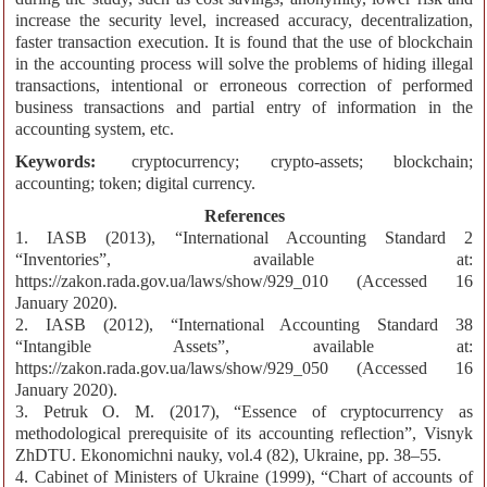
increase the security level, increased accuracy, decentralization,
faster transaction execution. It is found that the use of blockchain
in the accounting process will solve the problems of hiding illegal
transactions, intentional or erroneous correction of performed
business transactions and partial entry of information in the
accounting system, etc.
Keywords:
cryptocurrency; crypto-assets; blockchain;
accounting; token; digital currency.
References
1. IASB (2013), “International Accounting Standard 2
“Inventories”, available at:
https://zakon.rada.gov.ua/laws/show/929_010 (Accessed 16
January 2020).
2. IASB (2012), “International Accounting Standard 38
“Intangible Assets”, available at:
https://zakon.rada.gov.ua/laws/show/929_050 (Accessed 16
January 2020).
3. Petruk O. М. (2017), “Essence of cryptocurrency as
methodological prerequisite of its accounting reflection”, Visnyk
ZhDTU. Ekonomichni nauky, vol.4 (82), Ukraine, pp. 38–55.
4. Cabinet of Ministers of Ukraine (1999), “Chart of accounts of