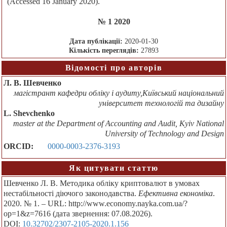
(Accessed 16 January 2020).
№ 1 2020
Дата публікації:
2020-01-30
Кількість переглядів:
27893
Відомості про авторів
Л. В. Шевченко
магістрант кафедри обліку і аудиту,Київський національний
університет технологій та дизайну
L. Shevchenko
master at the Department of Accounting and Audit, Kyiv National
University of Technology and Design
ORCID:
0000-0003-2376-3193
Як цитувати статтю
Шевченко Л. В. Методика обліку криптовалют в умовах
нестабільності діючого законодавства.
Ефективна економіка
.
2020. № 1. – URL: http://www.economy.nayka.com.ua/?
op=1&z=7616 (дата звернення: 07.08.2026).
DOI:
10.32702/2307-2105-2020.1.156