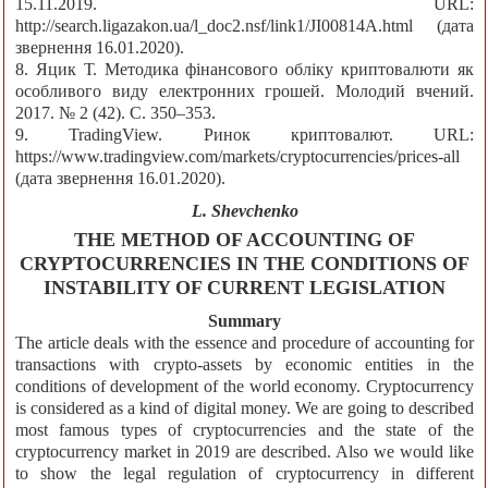
15.11.2019. URL:
http://search.ligazakon.ua/l_doc2.nsf/link1/JI00814A.html (дата
звернення 16.01.2020).
8. Яцик Т. Методика фінансового обліку криптовалюти як
особливого виду електронних грошей. Молодий вчений.
2017. № 2 (42). С. 350–353.
9. TradingView. Ринок криптовалют. URL:
https://www.tradingview.com/markets/cryptocurrencies/prices-all
(дата звернення 16.01.2020).
L. Shevchenko
THE METHOD OF ACCOUNTING OF
CRYPTOCURRENCIES IN THE CONDITIONS OF
INSTABILITY OF CURRENT LEGISLATION
Summary
The article deals with the essence and procedure of accounting for
transactions with crypto-assets by economic entities in the
conditions of development of the world economy. Cryptocurrency
is considered as a kind of digital money. We are going to described
most famous types of cryptocurrencies and the state of the
cryptocurrency market in 2019 are described. Also we would like
to show the legal regulation of cryptocurrency in different