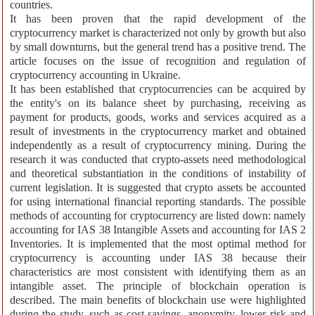
countries.
It has been proven that the rapid development of the
cryptocurrency market is characterized not only by growth but also
by small downturns, but the general trend has a positive trend. The
article focuses on the issue of recognition and regulation of
cryptocurrency accounting in Ukraine.
It has been established that cryptocurrencies can be acquired by
the entity's on its balance sheet by purchasing, receiving as
payment for products, goods, works and services acquired as a
result of investments in the cryptocurrency market and obtained
independently as a result of cryptocurrency mining. During the
research it was conducted that crypto-assets need methodological
and theoretical substantiation in the conditions of instability of
current legislation. It is suggested that crypto assets be accounted
for using international financial reporting standards. The possible
methods of accounting for cryptocurrency are listed down: namely
accounting for IAS 38 Intangible Assets and accounting for IAS 2
Inventories. It is implemented that the most optimal method for
cryptocurrency is accounting under IAS 38 because their
characteristics are most consistent with identifying them as an
intangible asset. The principle of blockchain operation is
described. The main benefits of blockchain use were highlighted
during the study, such as cost savings, anonymity, lower risk and