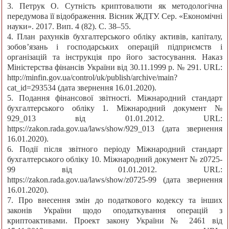
3. Петрук О. Сутність криптовалюти як методологічна
передумова її відображення. Вісник ЖДТУ. Сер. «Економічні
науки». 2017. Вип. 4 (82). С. 38–55.
4. План рахунків бухгалтерського обліку активів, капіталу,
зобов’язань і господарських операцій підприємств і
організацій та інструкція про його застосування. Наказ
Міністерства фінансів України від 30.11.1999 р. № 291. URL:
http://minfin.gov.ua/control/uk/publish/archive/main?
cat_id=293534 (дата звернення 16.01.2020).
5. Подання фінансової звітності. Міжнародний стандарт
бухгалтерського обліку 1. Міжнародний документ №
929_013 від 01.01.2012. URL:
https://zakon.rada.gov.ua/laws/show/929_013 (дата звернення
16.01.2020).
6. Події після звітного періоду Міжнародний стандарт
бухгалтерського обліку 10. Міжнародний документ № z0725-
99 від 01.01.2012. URL:
https://zakon.rada.gov.ua/laws/show/z0725-99 (дата звернення
16.01.2020).
7. Про внесення змін до податкового кодексу та інших
законів України щодо оподаткування операцій з
криптоактивами. Проект закону України № 2461 від