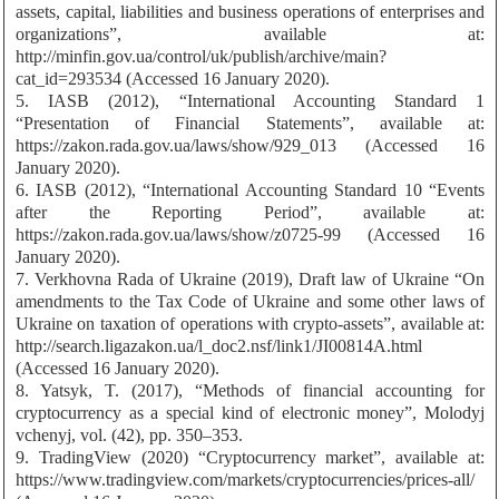
assets, capital, liabilities and business operations of enterprises and
organizations”, available at:
http://minfin.gov.ua/control/uk/publish/archive/main?
cat_id=293534 (Accessed 16 January 2020).
5. IASB (2012), “International Accounting Standard 1
“Presentation of Financial Statements”, available at:
https://zakon.rada.gov.ua/laws/show/929_013 (Accessed 16
January 2020).
6. IASB (2012), “International Accounting Standard 10 “Events
after the Reporting Period”, available at:
https://zakon.rada.gov.ua/laws/show/z0725-99 (Accessed 16
January 2020).
7. Verkhovna Rada of Ukraine (2019), Draft law of Ukraine “On
amendments to the Tax Code of Ukraine and some other laws of
Ukraine on taxation of operations with crypto-assets”, available at:
http://search.ligazakon.ua/l_doc2.nsf/link1/JI00814A.html
(Accessed 16 January 2020).
8. Yatsyk, T. (2017), “Methods of financial accounting for
cryptocurrency as a special kind of electronic money”, Molodyj
vchenyj, vol. (42), pp. 350–353.
9. TradingView (2020) “Cryptocurrency market”, available at:
https://www.tradingview.com/markets/cryptocurrencies/prices-all/