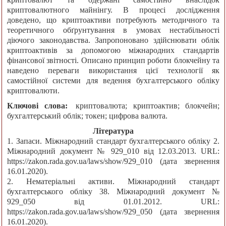
криптовалютного майнінгу. В процесі дослідження
доведено, що криптоактиви потребують методичного та
теоретичного обґрунтування в умовах нестабільності
діючого законодавства. Запропоновано здійснювати облік
криптоактивів за допомогою міжнародних стандартів
фінансової звітності. Описано принцип роботи блокчейну та
наведено переваги використання цієї технології як
самостійної системи для ведення бухгалтерського обліку
криптовалюти.
Ключові слова:
криптовалюта; криптоактив; блокчейн;
бухгалтерський облік; токен; цифрова валюта.
Література
1. Запаси. Міжнародний стандарт бухгалтерського обліку 2.
Міжнародний документ № 929_010 від 12.03.2013. URL:
https://zakon.rada.gov.ua/laws/show/929_010 (дата звернення
16.01.2020).
2. Нематеріальні активи. Міжнародний стандарт
бухгалтерського обліку 38. Міжнародний документ №
929_050 від 01.01.2012. URL:
https://zakon.rada.gov.ua/laws/show/929_050 (дата звернення
16.01.2020).