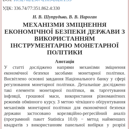
УДК: 336.74/77:351.862.4:330
Н. В. Шупрудько, В. В. Нароган
МЕХАНІЗМИ ЗМІЦНЕННЯ
ЕКОНОМІЧНОЇ БЕЗПЕКИ ДЕРЖАВИ З
ВИКОРИСТАННЯМ
ІНСТРУМЕНТАРІЮ МОНЕТАРНОЇ
ПОЛІТИКИ
Анотація
У статті досліджено напрями механізми зміцнення
економічної безпеки засобами монетарної політики.
Висвітлено основні завдання Національного банку у сфері
регулювання монетарної політики. Детальніше досліджено
такі елементи монетарної політики, як таргетування
інфляції, грошової маси, використання різноманітних
режимів обмінного курсу. З метою чіткішого обґрунтування
механізмів монетарної політики для економічної безпеки
держави застосовано кореляційно-регресійний аналіз
(програмний пакет Statistica 10.0) − метод найменших
квадратів з використанням панельної вибірки у розрізі