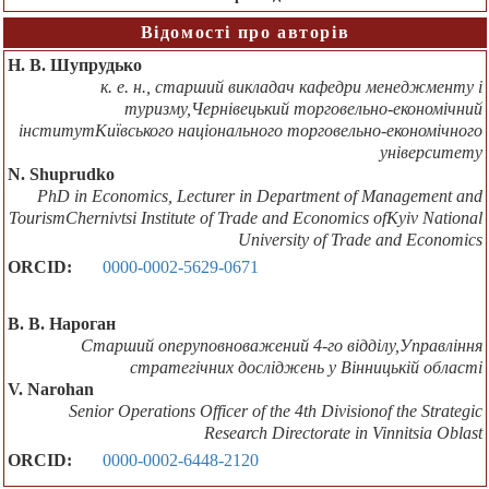
Відомості про авторів
Н. В. Шупрудько
к. е. н., старший викладач кафедри менеджменту і
туризму,Чернівецький торговельно-економічний
інститутКиївського національного торговельно-економічного
університету
N. Shuprudko
PhD in Economics, Lecturer in Department of Management and
TourismChernivtsi Institute of Trade and Economics ofKyiv National
University of Trade and Economics
ORCID:
0000-0002-5629-0671
В. В. Нароган
Старший оперуповноважений 4-го відділу,Управління
стратегічних досліджень у Вінницькій області
V. Narohan
Senior Operations Officer of the 4th Divisionof the Strategic
Research Directorate in Vinnitsia Oblast
ORCID:
0000-0002-6448-2120