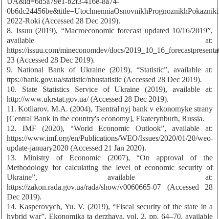
UA&id=6d5a79e1-b2f3-416e-8a74-
0b6dc24456be&title=UtochnenniaOsnovnikhPrognoznikhPokazniki
2022-Roki (Accessed 28 Dec 2019).
8. Issuu (2019), “Macroeconomic forecast updated 10/16/2019”,
available at:
https://issuu.com/mineconomdev/docs/2019_10_16_forecastpresenta
23 (Accessed 28 Dec 2019).
9. National Bank of Ukraine (2019), “Statistic”, available at:
ttps://bank.gov.ua/statistic/nbustatistic (Accessed 28 Dec 2019).
10. State Statistics Service of Ukraine (2019), available at:
http://www.ukrstat.gov.ua/ (Accessed 28 Dec 2019).
11. Kotliarov, M.A. (2004), Tsentral'nyj bank v ekonomyke strany
[Central Bank in the country's economy], Ekaterynburh, Russia.
12. IMF (2020), “World Economic Outlook”, available at:
https://www.imf.org/en/Publications/WEO/Issues/2020/01/20/weo-
update-january2020 (Accessed 21 Jan 2020).
13. Ministry of Economic (2007), “On approval of the
Methodology for calculating the level of economic security of
Ukraine”, available at:
https://zakon.rada.gov.ua/rada/show/v0060665-07 (Accessed 28
Dec 2019).
14. Kasperovych, Yu. V. (2019), “Fiscal security of the state in a
hybrid war”, Ekonomika ta derzhava, vol. 2, pp. 64–70, available