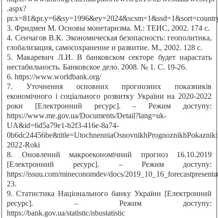
.aspx?
pr.x=81&pr.y=6&sy=1996&ey=2024&scsm=1&ssd=1&s
3. Фридмен М. Основы монетаризма. М.: ТЕИС, 2002. 174 с.
4. Сенчагов В.К. Экономическая безопасность: геополитика,
глобализация, самосохранение и развитие. М., 2002. 128 с.
5. Макаревич Л.И. В банковском секторе будет нарастать
нестабильность. Банковское дело. 2008. № 1. С. 19-26.
6. https://www.worldbank.org/
7. Уточнення основних прогнозних показників
економічного і соціального розвитку України на 2020-2022
роки [Електронний ресурс]. – Режим доступу:
https://www.me.gov.ua/Documents/Detail?lang=uk-
UA&id=6d5a79e1-b2f3-416e-8a74-
0b6dc24456be&title=UtochnenniaOsnovnikhPrognoznikhPokazniki
2022-Roki
8. Оновлений макроекономічний прогноз 16.10.2019
[Електронний ресурс]. – Режим доступу:
https://issuu.com/mineconomdev/docs/2019_10_16_forecastpresenta
23.
9. Статистика Національного банку України [Електронний
ресурс]. – Режим доступу:
https://bank.gov.ua/statistic/nbustatistic