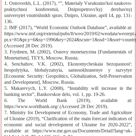
1. Ostroverkh, L.L. (2017), “”, Materialy Vseukrains'koi naukovo-
praktychnoi konferentsii, Dnipropetrovs'kyj derzhavnyj
universytet vnutrishnikh sprav, Dnipro, Ukraine, april 14, pp. 131-
136.
2. IMF (2017), “World Economic Outlook Database”, available at:
https://www.imf.org/external/pubs/ft/weo/2019/02/weodata/weorept.
pr.x=81&pr.y=6&sy=1996&ey=2024&scsm=1&ssd=1&s
(Accessed 28 Dec 2019).
3. Frydmen, M. (2002), Osnovy monetaryzma [Fundamentals of
Monetarism], TEYS, Moscow, Russia.
4. Senchahov, V.K. (2002), Ekonomycheskaia bezopasnost':
heopolytyka, hlobalyzatsyia, samosokhranenye y razvytye
[Economic Security: Geopolitics, Globalization, Self-Preservation
and Development], Moscow, Russia.
5. Makarevych, L.Y. (2008), “Instability will increase in the
banking sector”, Bankovskoe delo, vol. 1, pp. 19-26.
6. The World Bank (2019), available at:
https://www.worldbank.org/ (Accessed 28 Dec 2019).
7. Ministry for Development of Economy, Trade and Agriculture
of Ukraine (2019), “Clarification of the main forecast indicators of
economic and social development of Ukraine for 2020-2022”,
available at: https://www.me.gov.ua/Documents/Detail?lang=uk-