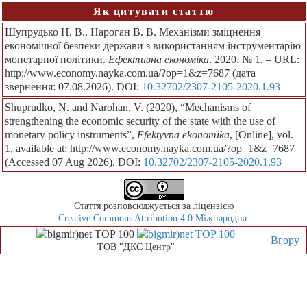
Як цитувати статтю
Шупрудько Н. В., Нароган В. В. Механізми зміцнення
економічної безпеки держави з використанням інструментарію
монетарної політики.
Ефективна економіка
. 2020. № 1. – URL:
http://www.economy.nayka.com.ua/?op=1&z=7687 (дата
звернення: 07.08.2026). DOI:
10.32702/2307-2105-2020.1.93
Shuprudko, N. and Narohan, V. (2020), “Mechanisms of
strengthening the economic security of the state with the use of
monetary policy instruments”,
Efektyvna ekonomika
, [Online], vol.
1, available at: http://www.economy.nayka.com.ua/?op=1&z=7687
(Accessed 07 Aug 2026). DOI:
10.32702/2307-2105-2020.1.93
Стаття розповсюджується за ліцензією
Creative Commons Attribution 4.0 Міжнародна
.
Вгору
ТОВ "ДКС Центр"