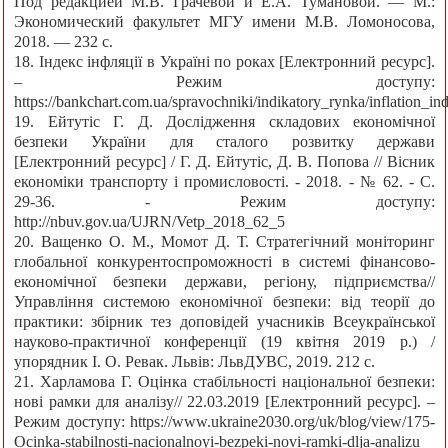
Под редакцией М.В. Грачевой и Е.А. Тумановой. — М.:
Экономический факультет МГУ имени М.В. Ломоносова,
2018. — 232 с.
18. Індекс інфляції в Україні по роках [Електронний ресурс].
– Режим доступу:
https://bankchart.com.ua/spravochniki/indikatory_rynka/inflation_in
19. Ейтутіс Г. Д. Дослідження складових економічної
безпеки України для сталого розвитку держави
[Електронний ресурс] / Г. Д. Ейтутіс, Д. В. Попова // Вісник
економіки транспорту і промисловості. - 2018. - № 62. - С.
29-36. - Режим доступу:
http://nbuv.gov.ua/UJRN/Vetp_2018_62_5
20. Ващенко О. М., Момот Д. Т. Стратегічний моніторинг
глобальної конкурентоспроможності в системі фінансово-
економічної безпеки держави, регіону, підприємства//
Управління системою економічної безпеки: від теорії до
практики: збірник тез доповідей учасників Всеукраїнської
науково-практичної конференції (19 квітня 2019 р.) /
упорядник І. О. Ревак. Львів: ЛьвДУВС, 2019. 212 с.
21. Харламова Г. Оцінка стабільності національної безпеки:
нові рамки для аналізу// 22.03.2019 [Електронний ресурс]. –
Режим доступу: https://www.ukraine2030.org/uk/blog/view/175-
Ocinka-stabilnosti-nacionalnoyi-bezpeki-novi-ramki-dlja-analizu