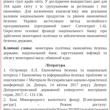
різних груп країн світу. У дослідженні використано дані для
164 країн світу з їх групуванням за регіонами і тип
економіки. Для визначення взаємозв’язку між реальним
валовим національним продуктом та рівнем економічної
безпеки України застосовано метод нелінійного
програмування (програмний пакет Curveexpert 1.4).
Окреслено основні функції національного банку при
здійсненні монетарної політики та забезпечення економічної
безпеки держави.
Ключові слова:
монетарна політика; економічна безпека
держави; національний банк; таргетування інфляції та
обсягу монетарної маси; обмінний курс.
Література
1. Островерх Л.Л. Економічна безпека та національні
інтереси // Економічна та інформаційна безпека: проблеми та
перспективи // Матеріали Всеукраїнської науково-практичної
конференції (м. Дніпро, 14 квітня 2017 року). Дніпро:
Дніпропетровський державний університет внутрішніх
справ, 2017. С. 131-136.
2. База Міжнародного валютного фонду [Електронний
ресурс]. – Режим доступу:
https://www.imf.org/external/pubs/ft/weo/2019/02/weodata/weorept