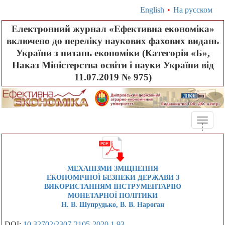
English
•
На русском
Електронний журнал «Ефективна економіка»
включено до переліку наукових фахових видань
України з питань економіки (Категорія «Б»,
Наказ Міністерства освіти і науки України від
11.07.2019 № 975)
Toggle
.
.
.
naviga
МЕХАНІЗМИ ЗМІЦНЕННЯ
ЕКОНОМІЧНОЇ БЕЗПЕКИ ДЕРЖАВИ З
ВИКОРИСТАННЯМ ІНСТРУМЕНТАРІЮ
МОНЕТАРНОЇ ПОЛІТИКИ
Н. В. Шупрудько, В. В. Нароган
DOI:
10.32702/2307-2105-2020.1.93