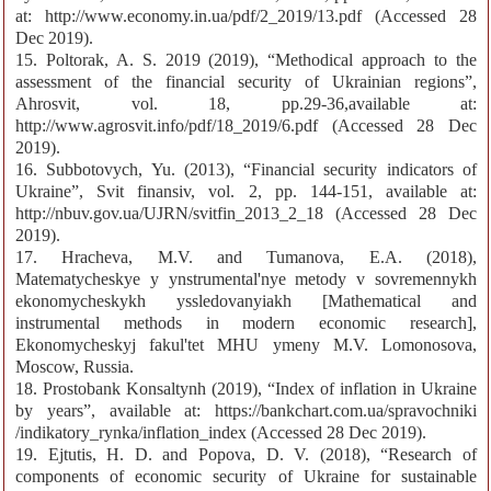
at: http://www.economy.in.ua/pdf/2_2019/13.pdf (Accessed 28
Dec 2019).
15. Poltorak, A. S. 2019 (2019), “Methodical approach to the
assessment of the financial security of Ukrainian regions”,
Ahrosvit, vol. 18, pp.29-36,available at:
http://www.agrosvit.info/pdf/18_2019/6.pdf (Accessed 28 Dec
2019).
16. Subbotovych, Yu. (2013), “Financial security indicators of
Ukraine”, Svit finansiv, vol. 2, pp. 144-151, available at:
http://nbuv.gov.ua/UJRN/svitfin_2013_2_18 (Accessed 28 Dec
2019).
17. Hracheva, M.V. and Tumanova, E.A. (2018),
Matematycheskye y ynstrumental'nye metody v sovremennykh
ekonomycheskykh yssledovanyiakh [Mathematical and
instrumental methods in modern economic research],
Ekonomycheskyj fakul'tet MHU ymeny M.V. Lomonosova,
Moscow, Russia.
18. Prostobank Konsaltynh (2019), “Index of inflation in Ukraine
by years”, available at: https://bankchart.com.ua/spravochniki
/indikatory_rynka/inflation_index (Accessed 28 Dec 2019).
19. Ejtutis, H. D. and Popova, D. V. (2018), “Research of
components of economic security of Ukraine for sustainable