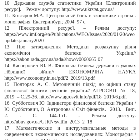
10. Державна служба статистики України [Електронний
ресурс]. – Режим доступу: http://www.ukrstat.gov.ua/
11. Котляров М.А. Центральный банк в экономике страны :
монография. Екатеринбург, 2004. 97 с.
12. [Електронний ресурс]. – Режим доступу:
https://www.imf.org/en/Publications/WEO/Issues/2020/01/20/weo-
update-january2020
13. Про затвердження Методики розрахунку рівня
економічної безпеки України//
https://zakon.rada.gov.ua/rada/show/v0060665-07
14. Касперович Ю. В. Фіскальна безпека держави в умовах
гібридної війни// ЕКОНОМІЧНА НАУКА
http://www.economy.in.ua/pdf/2_2019/13.pdf
15. Полторак А. С. Методичний підхід до оцінки стану
фінансової безпеки регіонів україни// АГРОСВІТ № 18,
2019. – C.29-36. http://www.agrosvit.info/pdf/18_2019/6.pdf.
16. Субботович Ю. Індикатори фінансової безпеки України /
Ю. Субботович, О. Антропова // Світ фінансів. - 2013. - Вип.
2. - С. 144-151. - Режим доступу:
http://nbuv.gov.ua/UJRN/svitfin_2013_2_18
17. Математические и инструментальные методы в
современных экономических исследованиях: Монография /