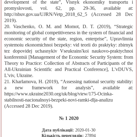
development of the state”, Visnyk ekonomiky transportu i
promyslovosti, vol. 62, pp. 29-36, available at:
http://nbuv.gov.ua/UJRN/Vetp_2018_62_5 (Accessed 28 Dec
2019).
20. Vaschenko, O. M. and Momot, D. T. (2019), “Strategic
monitoring of global competitiveness in the system of financial and
economic security of the state, region, enterprise”, Upravlinnia
systemoiu ekonomichnoi bezpeky: vid teorii do praktyky: zbirnyk
tez dopovidej uchasnykiv Vseukrains'koi naukovo-praktychnoi
konferentsii [Management of the Economic Security System: from
Theory to Practice: Collection of Abstracts of Participants of the
All-Ukrainian Scientific and Practical Conference], L'vDUVS,
L'viv, Ukraine.
21. Kharlamova, H. (2019), “Assessing national security stability:
a new framework for analysis”, available at:
https://www.ukraine2030.org/uk/blog/view/175-Ocinka-
stabilnosti-nacionalnoyi-bezpeki-novi-ramki-dlja-analizu
(Accessed 28 Dec 2019).
№ 1 2020
Дата публікації:
2020-01-30
Кількість переглядів:
27894