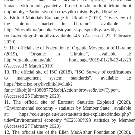
kanads'kykh munitsypalitetiv. Proekt mizhnarodnoi tekhnichnoi
dopomohy «Partnerstvo dlia rozvytku mist», Kyiv, Ukraine.
8. Biofuel Materials Exchange in Ukraine (2019), “Overview of
the biofuel market in Ukraine”, available at:
https://drovnik.ua/pochitat/sostoyanie-i-perspektivy-razvitiya-
rynka-tverdogo-biotopliva-v-ukraine-45 (Accessed 27 Fabruary
2020)
9. The official site of Federation of Organic Movement of Ukraine
(2019), “Organic in Ukraine”, available at:
http://organic.com.ua/uk/ homepage/2019-01-26-13-42-29
(Accessed 5 March 2019)
10. The official site of ISO (2018), “ISO Survey of certifications
to management system standards”, available at:
https://isotc.iso.org/livelink/livelink?
func=ll&objId=18808772&objAction=browse&viewType=1
(Accessed 25 Fabruary 2020)
11. The official site of Eurostat Statistics Explaied (2020),
“Environmental economy – statistics by Member State”, available
at: https://ec.europa.eu/eurostat/statistics-explained/index.php?
title=Environmental_economy_%E2%80%93_statistics_by_Member_
(Accessed 27 Fabruary 2020)
12. The official site of the Ellen MacArthur Foundation (2020),