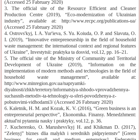
(Accessed 25 Fabruary 2020)
3. The official site of the Resource Efficient and Cleaner
Production Centre (2019), “Eco-modernization of Ukrainian
industry”, available at: http://www.recpc.org/publications-ua/
(Accessed 25 Fabruary 2020)
4. Ostrovs'kyj, I. A. Yur'ieva, S. Yu. Koiuda, O. P. and Slavuta, O.
I. (2019), “Innovative entrepreneurship in the field of household
waste management: the international context and regional features
of Ukraine”, Investytsii: praktyka ta dosvid, vol.12, pp. 16–21.
5. The official site of the Ministry of Community and Territorial
Development of Ukraine (2019), “Information on the
implementation of modern methods and technologies in the field of
household waste management”, available at:
http://www.minregion.gov.ua/napryamki-
diyalnosti/zhkh/terretory/informatsiya-shhodo-vprovadzhennya-
suchasnih-metodiv-ta-tehnologiy-u-sferi-povodzhenya-z-
pobutovimi-vidhodami3/ (Accessed 26 Fabruary 2020)
6. Kaletnik, H. M. and Kozak, K. V. (2016), “Green business is an
entrepreneurial perspective”, Ekonomika. Finansy. Menedzhment:
aktual'ni pytannia nauky i praktyky, vol.12, p. 36.
7. Kucherenko, O. Marushevs'kyj H. and Khikman D. (2017),
“Zelenyj” biznes dlia malykh i serednikh pidpryiemstv” [Green
business for small and medium enterprises], Federatsiia