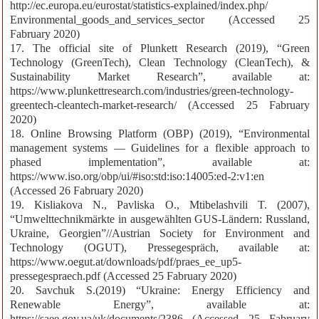
http://ec.europa.eu/eurostat/statistics-explained/index.php/
Environmental_goods_and_services_sector (Accessed 25
Fabruary 2020)
17. The official site of Plunkett Research (2019), “Green
Technology (GreenTech), Clean Technology (CleanTech), &
Sustainability Market Research”, available at:
https://www.plunkettresearch.com/industries/green-technology-
greentech-cleantech-market-research/ (Accessed 25 Fabruary
2020)
18. Online Browsing Platform (OBP) (2019), “Environmental
management systems — Guidelines for a flexible approach to
phased implementation”, available at:
https://www.iso.org/obp/ui/#iso:std:iso:14005:ed-2:v1:en
(Accessed 26 Fabruary 2020)
19. Kisliakova N., Pavliska O., Mtibelashvili T. (2007),
“Umwelttechnikmärkte in ausgewählten GUS-Ländern: Russland,
Ukraine, Georgien”//Austrian Society for Environment and
Technology (OGUT), Pressegespräch, available at:
https://www.oegut.at/downloads/pdf/praes_ee_up5-
pressegespraech.pdf (Accessed 25 Fabruary 2020)
20. Savchuk S.(2019) “Ukraine: Energy Efficiency and
Renewable Energy”, available at:
https://saee.gov.ua/uk/documents/2386 (Accessed 25 Fabruary