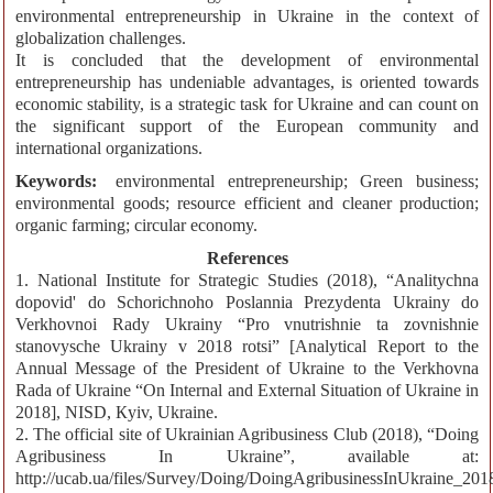
environmental entrepreneurship in Ukraine in the context of
globalization challenges.
It is concluded that the development of environmental
entrepreneurship has undeniable advantages, is oriented towards
economic stability, is a strategic task for Ukraine and can count on
the significant support of the European community and
international organizations.
Keywords:
environmental entrepreneurship; Green business;
environmental goods; resource efficient and cleaner production;
organic farming; circular economy.
References
1. National Institute for Strategic Studies (2018), “Analitychna
dopovid' do Schorichnoho Poslannia Prezydenta Ukrainy do
Verkhovnoi Rady Ukrainy “Pro vnutrishnie ta zovnishnie
stanovysche Ukrainy v 2018 rotsi” [Analytical Report to the
Annual Message of the President of Ukraine to the Verkhovna
Rada of Ukraine “On Internal and External Situation of Ukraine in
2018], NISD, Кyiv, Ukraine.
2. The official site of Ukrainian Agribusiness Club (2018), “Doing
Agribusiness In Ukraine”, available at:
http://ucab.ua/files/Survey/Doing/DoingAgribusinessInUkraine_201