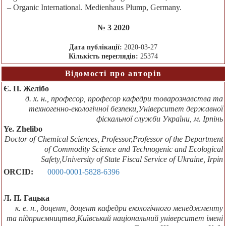
– Organic International. Medienhaus Plump, Germany.
№ 3 2020
Дата публікації:
2020-03-27
Кількість переглядів:
25374
Відомості про авторів
Є. П. Желібо
д. х. н., професор, професор кафедри товарознавства та
техногенно-екологічної безпеки,Університет державної
фіскальної служби України, м. Ірпінь
Ye. Zhelibo
Doctor of Chemical Sciences, Professor,Professor of the Department
of Сommodity Science and Technogenic and Ecological
Safety,University of State Fiscal Service of Ukraine, Irpin
ORCID:
0000-0001-5828-6396
Л. П. Гацька
к. е. н., доцент, доцент кафедри екологічного менеджменту
та підприємництва,Київський національний університет імені