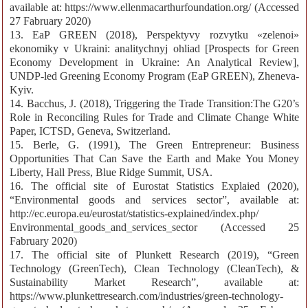
available at: https://www.ellenmacarthurfoundation.org/ (Accessed
27 Fabruary 2020)
13. EaP GREEN (2018), Perspektyvy rozvytku «zelenoi»
ekonomiky v Ukraini: analitychnyj ohliad [Prospects for Green
Economy Development in Ukraine: An Analytical Review],
UNDP-led Greening Economy Program (EaP GREEN), Zheneva-
Kyiv.
14. Bacchus, J. (2018), Triggering the Trade Transition:The G20’s
Role in Reconciling Rules for Trade and Climate Change White
Paper, ICTSD, Geneva, Switzerland.
15. Berle, G. (1991), The Green Entrepreneur: Business
Opportunities That Can Save the Earth and Make You Money
Liberty, Hall Press, Blue Ridge Summit, USA.
16. The official site of Eurostat Statistics Explaied (2020),
“Environmental goods and services sector”, available at:
http://ec.europa.eu/eurostat/statistics-explained/index.php/
Environmental_goods_and_services_sector (Accessed 25
Fabruary 2020)
17. The official site of Plunkett Research (2019), “Green
Technology (GreenTech), Clean Technology (CleanTech), &
Sustainability Market Research”, available at:
https://www.plunkettresearch.com/industries/green-technology-