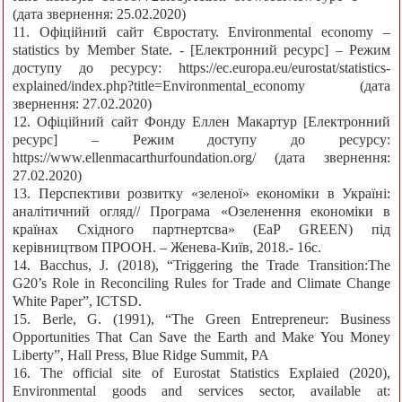
(дата звернення: 25.02.2020)
11. Офіційний сайт Євростату. Environmental economy –
statistics by Member State. - [Електронний ресурс] – Режим
доступу до ресурсу: https://ec.europa.eu/eurostat/statistics-
explained/index.php?title=Environmental_economy (дата
звернення: 27.02.2020)
12. Офіційний сайт Фонду Еллен Макартур [Електронний
ресурс] – Режим доступу до ресурсу:
https://www.ellenmacarthurfoundation.org/ (дата звернення:
27.02.2020)
13. Перспективи розвитку «зеленої» економіки в Україні:
аналітичний огляд// Програма «Озеленення економіки в
країнах Східного партнертсва» (EaP GREEN) під
керівництвом ПРООН. – Женева-Київ, 2018.- 16с.
14. Bacchus, J. (2018), “Triggering the Trade Transition:The
G20’s Role in Reconciling Rules for Trade and Climate Change
White Paper”, ICTSD.
15. Berle, G. (1991), “The Green Entrepreneur: Business
Opportunities That Can Save the Earth and Make You Money
Liberty”, Hall Press, Blue Ridge Summit, PA
16. The official site of Eurostat Statistics Explaied (2020),
Environmental goods and services sector, available at: