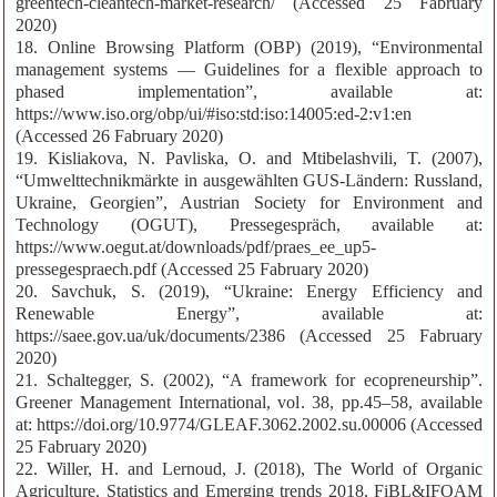
greentech-cleantech-market-research/ (Accessed 25 Fabruary
2020)
18. Online Browsing Platform (OBP) (2019), “Environmental
management systems — Guidelines for a flexible approach to
phased implementation”, available at:
https://www.iso.org/obp/ui/#iso:std:iso:14005:ed-2:v1:en
(Accessed 26 Fabruary 2020)
19. Kisliakova, N. Pavliska, O. and Mtibelashvili, T. (2007),
“Umwelttechnikmärkte in ausgewählten GUS-Ländern: Russland,
Ukraine, Georgien”, Austrian Society for Environment and
Technology (OGUT), Pressegespräch, available at:
https://www.oegut.at/downloads/pdf/praes_ee_up5-
pressegespraech.pdf (Accessed 25 Fabruary 2020)
20. Savchuk, S. (2019), “Ukraine: Energy Efficiency and
Renewable Energy”, available at:
https://saee.gov.ua/uk/documents/2386 (Accessed 25 Fabruary
2020)
21. Schaltegger, S. (2002), “A framework for ecopreneurship”.
Greener Management International, vol. 38, pp.45–58, available
at: https://doi.org/10.9774/GLEAF.3062.2002.su.00006 (Accessed
25 Fabruary 2020)
22. Willer, H. and Lernoud, J. (2018), The World of Organic
Agriculture. Statistics and Emerging trends 2018, FiBL&IFOAM