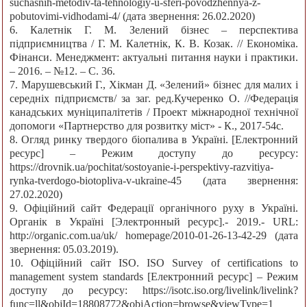
suchasnih-metodiv-ta-tehnologiy-u-sferi-povodzhennya-z-
pobutovimi-vidhodami-4/ (дата звернення: 26.02.2020)
6. Калетнік Г. М. Зелений бізнес – перспектива
підприємництва / Г. М. Калетнік, К. В. Козак. // Економіка.
Фінанси. Менеджмент: актуальні питання науки і практики.
– 2016. – №12. – С. 36.
7. Марушевський Г., Хікман Д. «Зелений» бізнес для малих і
середніх підприємств/ за заг. ред.Кучеренко О. //Федерація
канадських муніципалітетів / Проект міжнародної технічної
допомоги «Партнерство для розвитку міст» - К., 2017-54с.
8. Огляд ринку твердого біопалива в Україні. [Електронний
ресурс] – Режим доступу до ресурсу:
https://drovnik.ua/pochitat/sostoyanie-i-perspektivy-razvitiya-
rynka-tverdogo-biotopliva-v-ukraine-45 (дата звернення:
27.02.2020)
9. Офіційний сайт Федерації органічного руху в Україні.
Органік в Україні [Электронный ресурс].- 2019.- URL:
http://organic.com.ua/uk/ homepage/2010-01-26-13-42-29 (дата
звернення: 05.03.2019).
10. Офіційний сайт ISO. ISO Survey of certifications to
management system standards [Електронний ресурс] – Режим
доступу до ресурсу: https://isotc.iso.org/livelink/livelink?
func=ll&objId=18808772&objAction=browse&viewType=1