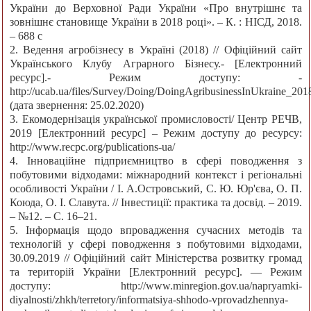
України до Верховної Ради України «Про внутрішнє та
зовнішнє становище України в 2018 році». – К. : НІСД, 2018.
– 688 с
2. Ведення агробізнесу в Україні (2018) // Офіційний сайт
Українського Клубу Аграрного Бізнесу.- [Електронний
ресурс].- Режим доступу: -
http://ucab.ua/files/Survey/Doing/DoingAgribusinessInUkraine_201
(дата звернення: 25.02.2020)
3. Екомодернізація української промисловості/ Центр РЕЧВ,
2019 [Електронний ресурс] – Режим доступу до ресурсу:
http://www.recpc.org/publications-ua/
4. Інноваційне підприємництво в сфері поводження з
побутовими відходами: міжнародний контекст і регіональні
особливості України / І. А.Островський, С. Ю. Юр'єва, О. П.
Коюда, О. І. Славута. // Інвестиції: практика та досвід. – 2019.
– №12. – С. 16–21.
5. Інформація щодо впровадження сучасних методів та
технологій у сфері поводження з побутовими відходами,
30.09.2019 // Офіційний сайт Міністерства розвитку громад
та територій України [Електронний ресурс]. — Режим
доступу: http://www.minregion.gov.ua/napryamki-
diyalnosti/zhkh/terretory/informatsiya-shhodo-vprovadzhennya-