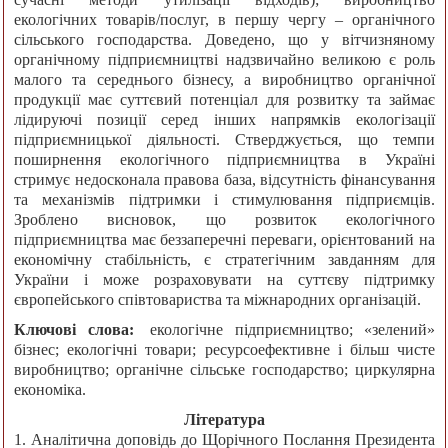
екологічних товарів/послуг, в першу чергу – органічного
сільського господарства. Доведено, що у вітчизняному
органічному підприємництві надзвичайно великою є роль
малого та середнього бізнесу, а виробництво органічної
продукції має суттєвий потенціал для розвитку та займає
лідируючі позиції серед інших напрямків екологізації
підприємницької діяльності. Стверджується, що темпи
поширнення екологічного підприємництва в Україні
стримує недосконала правова база, відсутність фінансування
та механізмів підтримки і стимулювання підприємців.
Зроблено висновок, що розвиток екологічного
підприємництва має беззаперечні переваги, орієнтований на
економічну стабільність, є стратегічним завданням для
України і може розраховувати на суттєву підтримку
європейського співтовариства та міжнародних організацій.
Ключові слова:
екологічне підприємництво; «зелений»
бізнес; екологічні товари; ресурсоефективне і більш чисте
виробництво; органічне сільське господарство; циркулярна
економіка.
Література
1. Аналітична доповідь до Щорічного Послання Президента