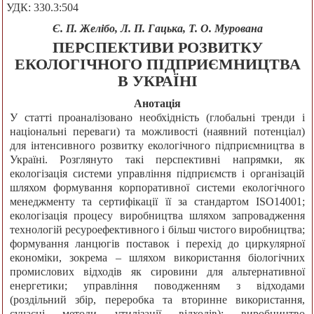
УДК: 330.3:504
Є. П. Желібо, Л. П. Гацька, Т. О. Мурована
ПЕРСПЕКТИВИ РОЗВИТКУ
ЕКОЛОГІЧНОГО ПІДПРИЄМНИЦТВА
В УКРАЇНІ
Анотація
У статті проаналізовано необхідність (глобальні тренди і
національні переваги) та можливості (наявний потенціал)
для інтенсивного розвитку екологічного підприємництва в
Україні. Розглянуто такі перспективні напрямки, як
екологізація системи управління підприємств і організацій
шляхом формування корпоративної системи екологічного
менеджменту та сертифікації її за стандартом ISO14001;
екологізація процесу виробництва шляхом запровадження
технологій ресуроефективного і більш чистого виробництва;
формування ланцюгів поставок і перехід до циркулярної
економіки, зокрема – шляхом використання біологічних
промислових відходів як сировини для альтернативної
енергетики; управління поводженням з відходами
(роздільний збір, переробка та вторинне використання,
сучасні методи утилізації відходів); виробництво