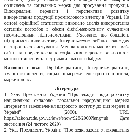
обчислень та соціальних мереж для просування продукції.
Відокремлені переваги і перспективи розвитку
використання продукції промислового вжитку в Україні. На
основі офіційної статистики виконано аналіз використання
останніх розробок в сфери digital-маркетингу сучасними
промисловими підприємствами. З’ясовано, що більшість
підприємств використовує інтернет-технології виключно для
електронного листування. Менша кількість має власні веб-
сайти та представлена в соціальних мережах виключно з
метою створення та підтримки власного іміджу.
Ключові слова:
Digital-маркетинг; Iнтернет-маркетинг;
хмарні обчислення; соціальні мережи; електронна торгівля;
маркетплейс.
Література
1. Указ Президента України “Про заходи щодо розвитку
національної складової глобальної інформаційної мережі
Інтернет та забезпечення широкого доступу до цієї мережі в
Україні” (2000), URL
https://zakon.rada.gov.ua/laws/show/928/2000?lang=uk Дата
звернення (24 лютого 2020)
2. Указ Президента України “Про деякі заходи з покращення