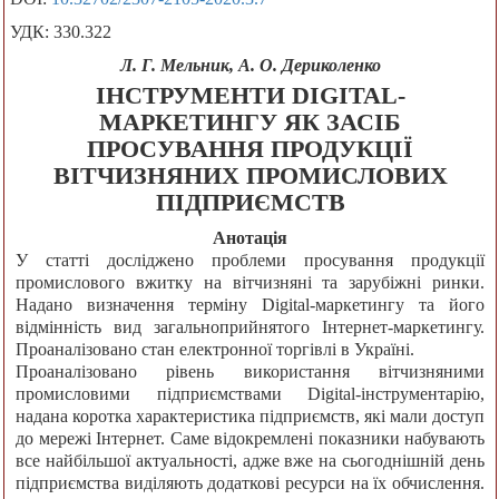
УДК: 330.322
Л. Г. Мельник, А. О. Дериколенко
ІНСТРУМЕНТИ DIGITAL-
МАРКЕТИНГУ ЯК ЗАСІБ
ПРОСУВАННЯ ПРОДУКЦІЇ
ВІТЧИЗНЯНИХ ПРОМИСЛОВИХ
ПІДПРИЄМСТВ
Анотація
У статті досліджено проблеми просування продукції
промислового вжитку на вітчизняні та зарубіжні ринки.
Надано визначення терміну Digital-маркетингу та його
відмінність вид загальноприйнятого Інтернет-маркетингу.
Проаналізовано стан електронної торгівлі в Україні.
Проаналізовано рівень використання вітчизняними
промисловими підприємствами Digital-інструментарію,
надана коротка характеристика підприємств, які мали доступ
до мережі Інтернет. Саме відокремлені показники набувають
все найбільшої актуальності, адже вже на сьогоднішній день
підприємства виділяють додаткові ресурси на їх обчислення.