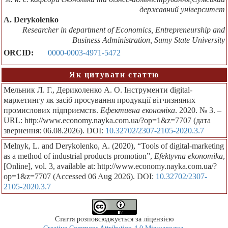
державний університет
А. Derykolenko
Researcher in department of Economics, Entrepreneurship and
Business Administration, Sumy State University
ORCID:
0000-0003-4971-5472
Як цитувати статтю
Мельник Л. Г., Дериколенко А. О. Інструменти digital-
маркетингу як засіб просування продукції вітчизняних
промислових підприємств.
Ефективна економіка
. 2020. № 3. –
URL: http://www.economy.nayka.com.ua/?op=1&z=7707 (дата
звернення: 06.08.2026). DOI:
10.32702/2307-2105-2020.3.7
Melnyk, L. and Derykolenko, А. (2020), “Tools of digital-marketing
as a method of industrial products promotion”,
Efektyvna ekonomika
,
[Online], vol. 3, available at: http://www.economy.nayka.com.ua/?
op=1&z=7707 (Accessed 06 Aug 2026). DOI:
10.32702/2307-
2105-2020.3.7
Стаття розповсюджується за ліцензією