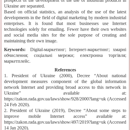
prospects of the development of the use of industrial products in
Ukraine are separated.
Based on official statistics, an analysis of the use of the latest
developments in the field of digital marketing by modern industrial
enterprises. It is found that most businesses use Internet
technologies solely for emailing. Fewer have their own websites
and social media sites for the sole purpose of creating and
maintaining their own image.
Keywords:
Digital-маркетинг; Iнтернет-маркетинг; хмарні
обчислення; соціальні мережи; електронна торгівля;
маркетплейс.
References
1. President of Ukraine (2000), Decree “About national
development measures component of the global information
network Internet and providing broad access to this network in
Ukraine” available at:
https://zakon.rada.gov.ua/laws/show/928/2000?lang=uk (Accessed
24 Feb 2020).
2. President of Ukraine (2019), Decree “About some steps to
improve mobile Internet access” available at:
https://zakon.rada.gov.ua/laws/show/497/2019?lang=uk (Accessed
14 Jan 2020).