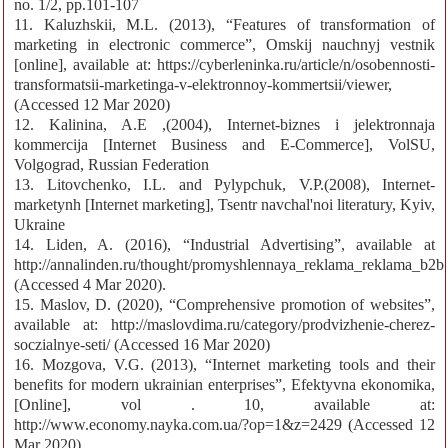
no. 1/2, pp.101-107
11. Kaluzhskii, M.L. (2013), “Features of transformation of
marketing in electronic commerce”, Omskij nauchnyj vestnik
[online], available at: https://cyberleninka.ru/article/n/osobennosti-
transformatsii-marketinga-v-elektronnoy-kommertsii/viewer,
(Accessed 12 Mar 2020)
12. Kalinina, A.E ,(2004), Internet-biznes i jelektronnaja
kommercija [Internet Business and E-Commerce], VolSU,
Volgograd, Russian Federation
13. Litovchenko, I.L. and Pylypchuk, V.P.(2008), Internet-
marketynh [Internet marketing], Tsentr navchal'noi literatury, Kyiv,
Ukraine
14. Liden, A. (2016), “Industrial Advertising”, available at
http://annalinden.ru/thought/promyshlennaya_reklama_reklama_b2b
(Accessed 4 Mar 2020).
15. Maslov, D. (2020), “Comprehensive promotion of websites”,
available at: http://maslovdima.ru/category/prodvizhenie-cherez-
soczialnye-seti/ (Accessed 16 Mar 2020)
16. Mozgova, V.G. (2013), “Internet marketing tools and their
benefits for modern ukrainian enterprises”, Efektyvna ekonomika,
[Online], vol . 10, available at:
http://www.economy.nayka.com.ua/?op=1&z=2429 (Accessed 12
Mar 2020).