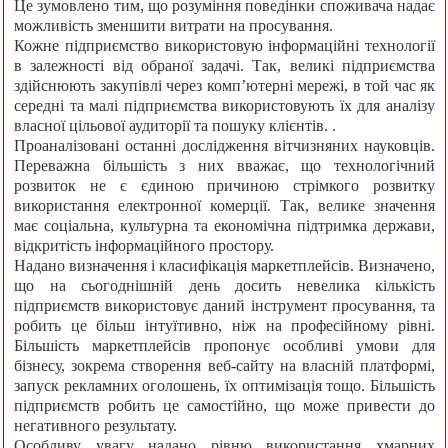
Це зумовлено тим, що розуміння поведінки споживача надає
можливість зменшити витрати на просування.
Кожне підприємство використовую інформаційні технології
в залежності від обраної задачі. Так, великі підприємства
здійснюють закупівлі через комп’ютерні мережі, в той час як
середні та малі підприємства використовують їх для аналізу
власної цільової аудиторії та пошуку клієнтів. .
Проаналізовані останні дослідження вітчизняних науковців.
Переважна більшість з них вважає, що технологічний
розвиток не є єдиною причиною стрімкого розвитку
використання електронної комерції. Так, велике значення
має соціальна, культурна та економічна підтримка держави,
відкритість інформаційного простору.
Надано визначення і класифікація маркетплейсів. Визначено,
що на сьогоднішній день досить невелика кількість
підприємств використовує даний інструмент просування, та
робить це більш інтуїтивно, ніж на професійному рівні.
Більшість маркетплейсів пропонує особливі умови для
бізнесу, зокрема створення веб-сайту на власній платформі,
запуск рекламних оголошень, їх оптимізація тощо. Більшість
підприємств робить це самостійно, що може привести до
негативного результату.
Особливу увагу надано рівню використання хмарних