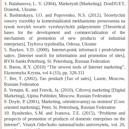
3. Balabanova, L. V. (2004), Marketynh [Marketing], DonDUET,
Donetsk, Ukraine.
4. Bashinskaya, I.O. and Popovenko, N.S. (2012), Teoretychni
osnovy rozrobky ta komertsializatsii mekhanizmu prosuvannia na
rynok novykh tovariv vyrobnychykh pidpryiemstv [Theoretical
bases for the development and commercialization of the
mechanism of promotion of new products of industrial
enterprises], Tsyfrova typohrafiia, Odessa, Ukraine
5. Baykov, V.D. (2000), Internet-poisk informacii i prodvizhenie
sajtov, [Internet search for information and promotion of sites],
BVH-Sankt-Peterburg, St. Petersburg, Russian Federation
6. Baron, R.Y. (2010) “The newest tools of Internet marketing”,
Ekonomyka Kryma, vol 4 (33), pp. 328-331
7. Ber, T. (2002), Tao prodazh [Tao of sales], Laurie, Moscow,
Russian Federation
8. Vertajm, K. and Fenvik, Ja. (2010), Cifrovoj marketing [Digital
Marketing], Alpina Publisher, Moscow, Russian Federation
9. Doyle, P. (2001), Marketing, orientirovannyj na stoimost' [Cost-
oriented marketing], Peter, St. Petersburg, Russian Federation
10. Ilyashenko, S.M. and Ivanova, T.E. (2015), “Problems and
prospects of promotion of products of domestic enterprises on the
Internet”, Visnyk Odes'koho natsional'noho universytetu, vol. 20,