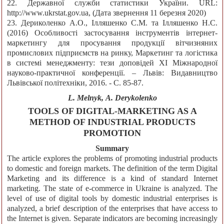
22. Державної служби статистики України. URL:
http://www.ukrstat.gov.ua, (Дата звернення 11 березня 2020)
23. Дериколенко А.О., Ілляшенко С.М. та Ілляшенко Н.С.
(2016) Особливості застосування інструментів інтернет-
маркетингу для просування продукції вітчизняних
промислових підприємств на ринку, Маркетинг та логістика
в системі менеджменту: тези доповідей ХІ Міжнародної
науково-практичної конференції. – Львів: Видавництво
Львівської політехніки, 2016. - C. 85-87.
L. Melnyk, А. Derykolenko
TOOLS OF DIGITAL-MARKETING AS A
METHOD OF INDUSTRIAL PRODUCTS
PROMOTION
Summary
The article explores the problems of promoting industrial products
to domestic and foreign markets. The definition of the term Digital
Marketing and its difference is a kind of standard Internet
marketing. The state of e-commerce in Ukraine is analyzed. The
level of use of digital tools by domestic industrial enterprises is
analyzed, a brief description of the enterprises that have access to
the Internet is given. Separate indicators are becoming increasingly