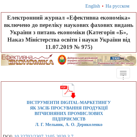
English
•
На русском
Електронний журнал «Ефективна економіка»
включено до переліку наукових фахових видань
України з питань економіки (Категорія «Б»,
Наказ Міністерства освіти і науки України від
11.07.2019 № 975)
Toggle
.
.
.
naviga
ІНСТРУМЕНТИ DIGITAL-МАРКЕТИНГУ
ЯК ЗАСІБ ПРОСУВАННЯ ПРОДУКЦІЇ
ВІТЧИЗНЯНИХ ПРОМИСЛОВИХ
ПІДПРИЄМСТВ
Л. Г. Мельник, А. О. Дериколенко
DOI:
10.32702/2307-2105-2020.3.7