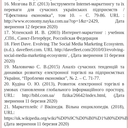
16. Мозгова В.Г. (2013) Інструменти Internet-маркетингу та їх
переваги для сучасних українських підприємств /
“Ефективна економіка”, том 10. – С. 79-86. URL :
http://www.economy.nayka.com.ua/?op=1&z=2429, Дата
звернення 12 березня 2020)
17. Успенский И. В. (2003) Интернет-маркетинг : учебник
,СПб., Санкт-Петербург, Российская Федерация
18. Fleet Dave. Evolving The Social Media Marketing Ecosystem.
(n.d.). davefleet.com. URL http://davefleet.com/2010/03/evolving-
social-media-marketing-ecosystem/ , (Дата звернення 11 березня
2020)
19. Маловичко С. В.(2015) Аналіз сучасних тенденцій та
динаміки розвитку електронної торгівлі на підприємствах
України, “Проблеми економіки”, № 2. – С. 71-77.
20. Кудіна О. Ю. (2013), Розвиток електронної торгівлі в
умовах становлення глобального інформаційного простору,
URL: http://bibl.com.ua/ fizika/26642/index.html, (Дата
звернення 11 березня 2020)
21. Маркетплейс // Вікіпедія. Вільна енциклопедія. (2018),
URL:
https://uk.wikipedia.org/wiki/%D0%9C%D0%B0%D1%
(Дата звернення 11 березня 2020)