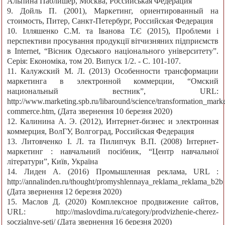
Альпина Паблишер, Москва, Российськая Федерация
9. Дойль П. (2001), Маркетинг, ориентированный на
стоимость, Питер, Санкт-Петербург, Российская Федерация
10. Ілляшенко С.М. та Іванова Т.Є (2015), Проблеми і
перспективи просування продукції вітчизняних підприємств
в Internet, “Вісник Одеського національного університету”.
Серія: Економіка, том 20. Випуск 1/2. - С. 101-107.
11. Калужский М. Л. (2013) Особенности трансформации
маркетинга в электронной коммерции, “Омский
национальный вестник”, URL:
http://www.marketing.spb.ru/libaround/science/transformation_mark
commerce.htm, (Дата звернення 10 березня 2020)
12. Калинина А. Э. (2012), Интернет-бизнес и электронная
коммерция, ВолГУ, Волгоград, Российская Федерация
13. Литовченко І. Л. та Пилипчук В.П. (2008) Інтернет-
маркетинг : навчальний посібник, “Центр навчальної
літератури”, Київ, Україна
14. Лиден А. (2016) Промышленная реклама, URL :
http://annalinden.ru/thought/promyshlennaya_reklama_reklama_b2b
(Дата звернення 12 березня 2020)
15. Маслов Д. (2020) Комплексное продвижение сайтов,
URL: http://maslovdima.ru/category/prodvizhenie-cherez-
soczialnye-seti/ (Дата звернення 16 березня 2020)