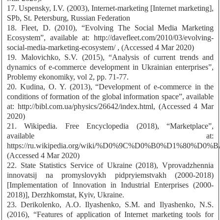
17. Uspensky, I.V. (2003), Internet-marketing [Internet marketing],
SPb, St. Petersburg, Russian Federation
18. Fleet, D. (2010), “Evolving The Social Media Marketing
Ecosystem”, available at: http://davefleet.com/2010/03/evolving-
social-media-marketing-ecosystem/ , (Accessed 4 Mar 2020)
19. Malovichko, S.V. (2015), “Analysis of current trends and
dynamics of e-commerce development in Ukrainian enterprises”,
Problemy ekonomiky, vol 2, pp. 71-77.
20. Kudina, O. Y. (2013), “Development of e-commerce in the
conditions of formation of the global information space”, available
at: http://bibl.com.ua/physics/26642/index.html, (Accessed 4 Mar
2020)
21. Wikipedia. Free Encyclopedia (2018), “Marketplace”,
available at:
https://ru.wikipedia.org/wiki/%D0%9C%D0%B0%D1%
(Accessed 4 Mar 2020)
22. State Statistics Service of Ukraine (2018), Vprovadzhennia
innovatsij na promyslovykh pidpryiemstvakh (2000-2018)
[Implementation of Innovation in Industrial Enterprises (2000-
2018)], Derzhkomstat, Кyiv, Ukraine.
23. Derikolenko, A.O. Ilyashenko, S.M. and Ilyashenko, N.S.
(2016), “Features of application of Internet marketing tools for