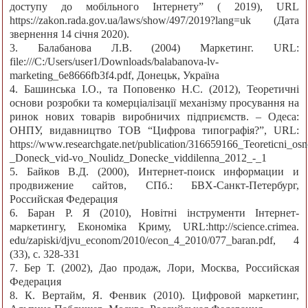
доступу до мобільного Інтернету” ( 2019), URL
https://zakon.rada.gov.ua/laws/show/497/2019?lang=uk (Дата
звернення 14 січня 2020).
3. Балабанова Л.В. (2004) Маркетинг. URL:
file:///C:/Users/user1/Downloads/balabanova-lv-
marketing_6e8666fb3f4.pdf, Донецьк, Україна
4. Башинська І.О., та Поповенко Н.С. (2012), Теоретичні
основи розробки та комерціалізації механізму просування на
ринок нових товарів виробничих підприємств. – Одеса:
ОНПУ, видавництво ТОВ “Цифрова типографія?”, URL:
https://www.researchgate.net/publication/316659166_Teoreticni_
_Doneck_vid-vo_Noulidz_Donecke_viddilenna_2012_-_1
5. Байков В.Д. (2000), Интернет-поиск информации и
продвижение сайтов, СПб.: БВХ-Санкт-Петербург,
Российская Федерация
6. Баран Р. Я (2010), Новітні інструменти Інтернет-
маркетингу, Економіка Криму, URL:http://science.crimea.
edu/zapiski/djvu_econom/2010/econ_4_2010/077_baran.pdf, 4
(33), с. 328-331
7. Бер Т. (2002), Дао продаж, Лори, Москва, Российская
Федерация
8. К. Вертайм, Я. Фенвик (2010). Цифровой маркетинг,