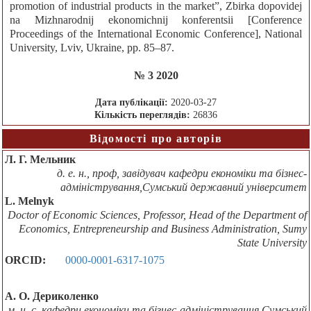
promotion of industrial products in the market”, Zbirka dopovidej
na Mizhnarodnij ekonomichnij konferentsii [Conference
Proceedings of the International Economic Conference], National
University, Lviv, Ukraine, pp. 85–87.
№ 3 2020
Дата публікації:
2020-03-27
Кількість переглядів:
26836
Відомості про авторів
Л. Г. Мельник
д. е. н., проф, завідувач кафедри економіки та бізнес-
адміністрування,Сумський державний університет
L. Melnyk
Doctor of Economic Sciences, Professor, Head of the Department of
Economics, Entrepreneurship and Business Administration, Sumy
State University
ORCID:
0000-0001-6317-1075
А. О. Дериколенко
м. н. с. кафедри економіки та бізнес-адміністрування,Сумський