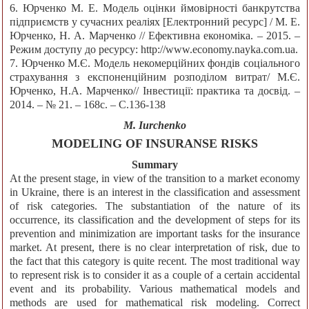
6. Юрченко М. Е. Модель оцінки ймовірності банкрутства
підприємств у сучасних реаліях [Електронний ресурс] / М. Е.
Юрченко, Н. А. Марченко // Ефективна економіка. – 2015. –
Режим доступу до ресурсу: http://www.economy.nayka.com.ua.
7. Юрченко М.Є. Модель некомерційних фондів соціального
страхування з експоненційним розподілом витрат/ М.Є.
Юрченко, Н.А. Марченко// Інвестиції: практика та досвід. –
2014. – № 21. – 168с. – С.136-138
M. Iurchenko
MODELING OF INSURANSE RISKS
Summary
At the present stage, in view of the transition to a market economy
in Ukraine, there is an interest in the classification and assessment
of risk categories. The substantiation of the nature of its
occurrence, its classification and the development of steps for its
prevention and minimization are important tasks for the insurance
market. At present, there is no clear interpretation of risk, due to
the fact that this category is quite recent. The most traditional way
to represent risk is to consider it as a couple of a certain accidental
event and its probability. Various mathematical models and
methods are used for mathematical risk modeling. Correct