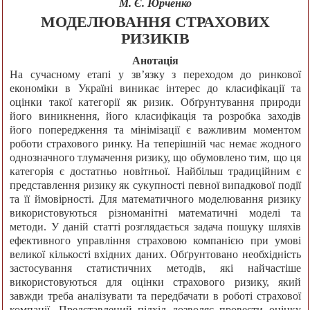
М. Є. Юрченко
МОДЕЛЮВАННЯ СТРАХОВИХ
РИЗИКІВ
Анотація
На сучасному етапі у зв’язку з переходом до ринкової
економіки в Україні виникає інтерес до класифікації та
оцінки такої категорії як ризик. Обґрунтування природи
його виникнення, його класифікація та розробка заходів
його попередження та мінімізації є важливим моментом
роботи страхового ринку. На теперішній час немає жодного
однозначного тлумачення ризику, що обумовлено тим, що ця
категорія є достатньо новітньої. Найбільш традиційним є
представлення ризику як сукупності певної випадкової події
та її ймовірності. Для математичного моделювання ризику
використовуються різноманітні математичні моделі та
методи. У даній статті розглядається задача пошуку шляхів
ефективного управління страховою компанією при умові
великої кількості вхідних даних. Обґрунтовано необхідність
застосування статистичних методів, які найчастіше
використовуються для оцінки страхового ризику, який
завжди треба аналізувати та передбачати в роботі страхової
компанії. Представлений підхід дозволяє провести оцінку