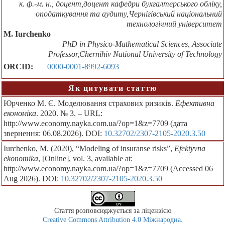
к. ф.-м. н., доцент,доцент кафедри бухгалтерського обліку,
оподаткування та аудиту,Чернігівський національний
технологічний університет
M. Iurchenko
PhD in Physico-Mathematical Sciences, Associate
Professor,Chernihiv National University of Technology
ORCID:
0000-0001-8992-6093
Як цитувати статтю
Юрченко М. Є. Моделювання страхових ризиків.
Ефективна
економіка
. 2020. № 3. – URL:
http://www.economy.nayka.com.ua/?op=1&z=7709 (дата
звернення: 06.08.2026). DOI:
10.32702/2307-2105-2020.3.50
Iurchenko, M. (2020), “Modeling of insuranse risks”,
Efektyvna
ekonomika
, [Online], vol. 3, available at:
http://www.economy.nayka.com.ua/?op=1&z=7709 (Accessed 06
Aug 2026). DOI:
10.32702/2307-2105-2020.3.50
Стаття розповсюджується за ліцензією
Creative Commons Attribution 4.0 Міжнародна
.