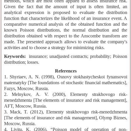
methods, which are most often applied to assess insurance risk.
Given the fact that the amount of input is often limited, an
analytical expression is proposed to evaluate the distribution
function that characterizes the likelihood of an insurance event. A
comparative numerical analysis of the obtained function and the
known Poisson distributions, the normal distribution and the
distribution obtained with respect to the Anscombe transform are
made. The presented approach allows to evaluate the company's
activities and to choose a strategy for minimizing risks.
Keywords:
insurance; unadjusted contracts; probability; Poisson
distribution; losses.
References
1. Shyriaev, A. N. (1998), Osnovy stokhastycheskoi fynansovoi
matematyky [The foundations of stochastic financial mathematics],
Fazys, Moscow, Russia.
2. Melnykov, A. V. (2000), Elementy strakhovogo risk-
menedzhmenta [The elements of insurance and risk management],
AFT, Moscow, Russia.
3. Mack, T. (2012), Elementy strakhovogo risk-menedzhmenta
[The elements of insurance and risk management], Olymp Biznes,
Moscow, Russia.
4. Livitu, K. (2006), “Poisson model of operation of non-