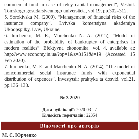
commercial fund in case of reley capital management”, Vestnik
Tomskogo gosudarstvennogo universiteta, vol.19, pp.302–312.
5. Sorokivska M. (2009), “Management of financial risks of the
insurance company”, Lvivska komertsiyna akademiya
Ukoopspilky, Lviv, Ukraine.
6. Iurchenko, M. E., Marchenko N. A. (2015), “Model of
estimation of the probability of bankruptcy of enterprises in
modern realities”, Efektyvna ekonomika, vol. 4, available at:
http://www.economy.in.ua/?op=1&z=3151&i=19 (Accessed 15
Feb 2020).
7. Iurchenko, M. E. and Marchenko N. A. (2014), “The model of
noncommercial social insurance funds with exponential
distribution of expences”, Investytsii: praktyka ta dosvid, vol.21,
pp.136–138.
№ 3 2020
Дата публікації:
2020-03-27
Кількість переглядів:
22354
Відомості про авторів
М. Є. Юрченко