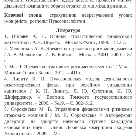
діяльності компанії та обрати стратегію мінімізації ризиків.
Ключові слова:
страхування; неврегульовані угоди;
імовірність; розподіл Пуассона; збитки.
Література
1. Ширяев А. Н. Основы стохастической финансовой
математики / А.Н.Ширяев. – Москва: Фазис, 1998. – 512 с.
2. Мельников А. В. Элементы страхового риск-менеджмента
/ А. В. Мельников, И. В. Бойков. – Москва: АФЦ, 2000. – 87
с.
3. Мак Т. Элементы страхового риск-менеджмента / Т. Мак. –
Москва: Олимп Бизнес, 2012. – 411 с.
4. Ливиту К. Н. Пуассоновская модель деятельности
некоммерческого фонда при релейном управлении
капиталом / К. Н. Ливиту, Л. Ю. Сухотина, И. Ю.
Шифердекер. // Вестник Томского государственного
университета. – 2006. – №19. – С. 302–312.
5. Сороківська М. В. Управління фінансовими ризиками
страхових компаній / М. В. Сороківська // Автореферат
дисертації на здобуття наукового ступеня кандидата
економічних наук. – Львів: Львівська комерційна академія
Укоопспілки. – 2009. – 22 с