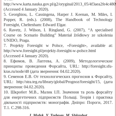
http://www.karta.nauka.gov.pl/g2/oryginal/2013_05/4f3aea2fe4c48
(Accessed 4 January 2020).
5. Georghiou, L. Cassingena, Harper J. Keenan, M. Miles, I.
Popper, R. (eds.). (2008), The Handbook of Technology
Foresight, Cheltenham: Edward Elgar.
6. Ravetz, J. Wilson, I. Ringland, G. (2007), “A specialised
Course on Scenario Building” Materiał źródłowy ze szkolenia
UNIDO, Praga.
7. Projekty Foresight w Polsce, «Foresight», available at:
http://www.foresight.pl/projekty-foresight-w-polsce.html
(Accessed 4 January 2020).
8. Ефимов, В. Лаптева, А. (2009), Методологические
принципы проведения Форсайта, URL: http://foresight.sfu-
kras.ru/node/48 (дата звернення: 04.02.2020).
9. Семенов Е.В. От технологических прогнозов к Форсайту,
URL: http://stra.teg.ru/library/global/Prognoz/foresight/15, (дата
звернення: 04.02.2020).
10. Шкробот М.В., Малик І.П. Значення та роль форсайту
для енергетичних підприємств Польщі. Теорія і практика
діяльності підприємств: монографія. Дніпро: Пороги, 2017.
T.1. С.298-316.
I. Malyk, Y. Tadeyev, M. Shkrobot