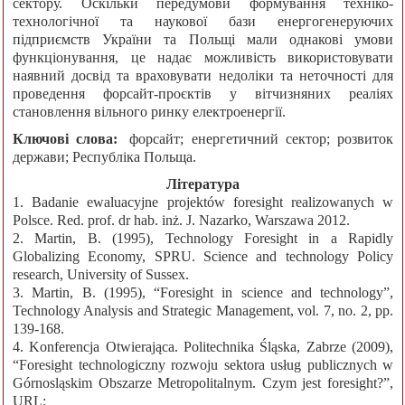
сектору. Оскільки передумови формування техніко-
технологічної та наукової бази енергогенеруючих
підприємств України та Польщі мали однакові умови
функціонування, це надає можливість використовувати
наявний досвід та враховувати недоліки та неточності для
проведення форсайт-проєктів у вітчизняних реаліях
становлення вільного ринку електроенергії.
Ключові слова:
форсайт; енергетичний сектор; розвиток
держави; Республіка Польща.
Література
1. Badanie ewaluacyjne projektów foresight realizowanych w
Polsce. Red. prof. dr hab. inż. J. Nazarko, Warszawa 2012.
2. Martin, B. (1995), Technology Foresіght іn a Rapіdly
Globalіzіng Economy, SPRU. Scіence and technology Polіcy
research, Unіversіty of Sussex.
3. Martin, B. (1995), “Foresight in science and technology”,
Technology Analysis and Strategic Management, vol. 7, no. 2, pp.
139-168.
4. Konferencja Otwierająca. Politechnika Śląska, Zabrze (2009),
“Foresight technologiczny rozwoju sektora usług publicznych w
Górnosląskim Obszarze Metropolitalnym. Czym jest foresight?”,
URL: