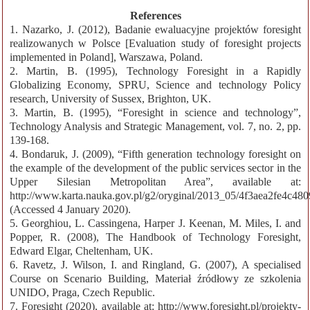
References
1. Nazarko, J. (2012), Badanie ewaluacyjne projektów foresight
realizowanych w Polsce [Evaluation study of foresight projects
implemented in Poland], Warszawa, Poland.
2. Martin, B. (1995), Technology Foresіght іn a Rapіdly
Globalіzіng Economy, SPRU, Scіence and technology Polіcy
research, Unіversіty of Sussex, Brighton, UK.
3. Martin, B. (1995), “Foresight in science and technology”,
Technology Analysis and Strategic Management, vol. 7, no. 2, pp.
139-168.
4. Bondaruk, J. (2009), “Fifth generation technology foresight on
the example of the development of the public services sector in the
Upper Silesian Metropolitan Area”, available at:
http://www.karta.nauka.gov.pl/g2/oryginal/2013_05/4f3aea2fe4c48
(Accessed 4 January 2020).
5. Georghiou, L. Cassingena, Harper J. Keenan, M. Miles, I. and
Popper, R. (2008), The Handbook of Technology Foresight,
Edward Elgar, Cheltenham, UK.
6. Ravetz, J. Wilson, I. and Ringland, G. (2007), A specialised
Course on Scenario Building, Materiał źródłowy ze szkolenia
UNIDO, Praga, Czech Republic.
7. Foresight (2020), available at: http://www.foresight.pl/projekty-