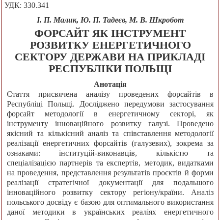
УДК: 330.341
І. П. Малик, Ю. П. Тадеєв, М. В. Шкробот
ФОРСАЙТ ЯК ІНСТРУМЕНТ
РОЗВИТКУ ЕНЕРГЕТИЧНОГО
СЕКТОРУ ДЕРЖАВИ НА ПРИКЛАДІ
РЕСПУБЛІКИ ПОЛЬЩІ
Анотація
Стаття присвячена аналізу проведених форсайтів в
Республіці Польщі. Досліджено передумови застосування
форсайт методології в енергетичному секторі, як
інструменту інноваційного розвитку галузі. Проведено
якісний та кількісний аналіз та співставлення методології
реалізації енергетичних форсайтів (галузевих), зокрема за
ознаками: інституцій-виконавців, кількістю та
спеціалізацією партнерів та експертів, методик, видатками
на проведення, представлення результатів проєктів й форми
реалізації стратегічної документації для подальшого
інноваційного розвитку сектору регіону/країни. Аналіз
польського досвіду є базою для оптимального використання
даної методики в українських реаліях енергетичного