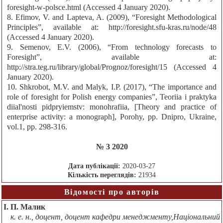
foresight-w-polsce.html (Accessed 4 January 2020).
8. Efimov, V. and Lapteva, A. (2009), “Foresight Methodological
Principles”, available at: http://foresight.sfu-kras.ru/node/48
(Accessed 4 January 2020).
9. Semenov, E.V. (2006), “From technology forecasts to
Foresight”, available at:
http://stra.teg.ru/library/global/Prognoz/foresight/15 (Accessed 4
January 2020).
10. Shkrobot, M.V. and Malyk, I.P. (2017), “The importance and
role of foresight for Polish energy companies”, Teoriia i praktyka
diial'nosti pidpryiemstv: monohrafiia, [Theory and practice of
enterprise activity: a monograph], Porohy, pp. Dnipro, Ukraine,
vol.1, pp. 298-316.
№ 3 2020
Дата публікації:
2020-03-27
Кількість переглядів:
21934
Відомості про авторів
І. П. Малик
к. е. н., доцент, доцент кафедри менеджменту,Національний