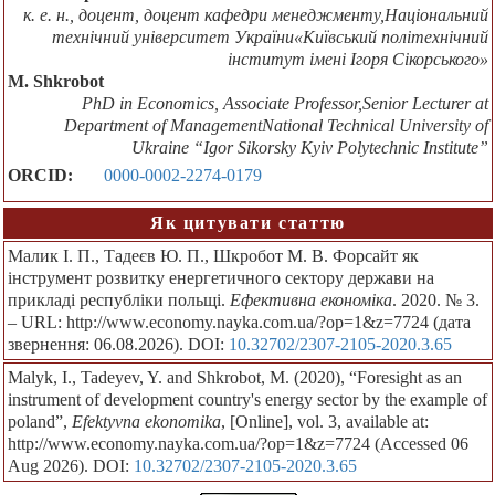
к. е. н., доцент, доцент кафедри менеджменту,Національний
технічний університет України«Київський політехнічний
інститут імені Ігоря Сікорського»
M. Shkrobot
PhD in Economics, Associate Professor,Senior Lecturer at
Department of ManagementNational Technical University of
Ukraine “Igor Sikorsky Kyiv Polytechnic Institute”
ORCID:
0000-0002-2274-0179
Як цитувати статтю
Малик І. П., Тадеєв Ю. П., Шкробот М. В. Форсайт як
інструмент розвитку енергетичного сектору держави на
прикладі республіки польщі.
Ефективна економіка
. 2020. № 3.
– URL: http://www.economy.nayka.com.ua/?op=1&z=7724 (дата
звернення: 06.08.2026). DOI:
10.32702/2307-2105-2020.3.65
Malyk, I., Tadeyev, Y. and Shkrobot, M. (2020), “Foresight as an
instrument of development country's energy sector by the example of
poland”,
Efektyvna ekonomika
, [Online], vol. 3, available at:
http://www.economy.nayka.com.ua/?op=1&z=7724 (Accessed 06
Aug 2026). DOI:
10.32702/2307-2105-2020.3.65