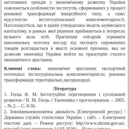
негативних трендів у економічному розвитку України
пояснюється особливістю інститутів, сформованих у процесі
ринкової трансформації інверсійного типу, а саме:
відсутністю інституціональної комплементарності.
Наголошується, що в країні утвердилась модель кумівського
капіталізму, в рамках якої рішення приймаються в інтересах
вузького кола осіб. Прагнення олігархів отримати
максимальну поточну вигоду від експорту сировинних
товарів розглядається в якості основної причини, яка не
дозволяє економіці України вийти на траєкторію сталого
економічного зростання.
Ключові слова:
економічне зростання; експортний
потенціал; інституціональна комплементарність; ринкова
трансформація; територіальні диспропорції.
Література
1. Геєць В. М. Інституційні перетворення і суспільний
розвиток / В. М. Геєць // Економіка і прогнозування. – 2005.
– № 2. – С. 9-36.
2. Зовнішньоекономічна діяльність [Електронний ресурс] /
Державна служба статистики України : сайт. – Електронні
текстові дані. – Режим доступу: http://www.ukrstat.gov.ua/,
вільний (дата звернення: 14.03.2020). – Назва з екрана.