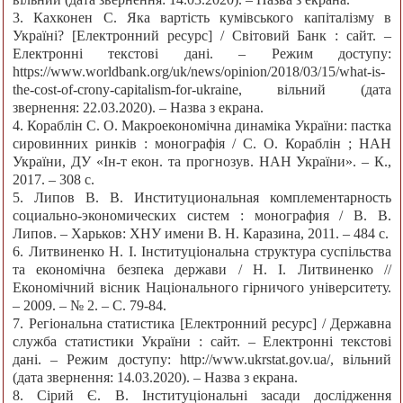
3. Кахконен С. Яка вартість кумівського капіталізму в
Україні? [Електронний ресурс] / Світовий Банк : сайт. –
Електронні текстові дані. – Режим доступу:
https://www.worldbank.org/uk/news/opinion/2018/03/15/what-is-
the-cost-of-crony-capitalism-for-ukraine, вільний (дата
звернення: 22.03.2020). – Назва з екрана.
4. Кораблін С. О. Макроекономічна динаміка України: пастка
сировинних ринків : монографія / С. О. Кораблін ; НАН
України, ДУ «Ін-т екон. та прогнозув. НАН України». – К.,
2017. – 308 с.
5. Липов В. В. Институциональная комплементарность
социально-экономических систем : монография / В. В.
Липов. – Харьков: ХНУ имени В. Н. Каразина, 2011. – 484 с.
6. Литвиненко Н. І. Інституціональна структура суспільства
та економічна безпека держави / Н. І. Литвиненко //
Економічний вісник Національного гірничого університету.
– 2009. – № 2. – С. 79-84.
7. Регіональна статистика [Електронний ресурс] / Державна
служба статистики України : сайт. – Електронні текстові
дані. – Режим доступу: http://www.ukrstat.gov.ua/, вільний
(дата звернення: 14.03.2020). – Назва з екрана.
8. Сірий Є. В. Інституціональні засади дослідження