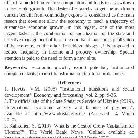
of such a model hinders free competition and leads to a slowdown
in economic growth. The desire of oligarchs to get the maximum
current benefit from commodity exports is considered as the main
reason that does not allow the economy to reach a trajectory of
sustainable economic growth. In this regard, one of the most
urgent tasks is the combination of socialization of the state and
effective management of it, on the one hand, and the capitalization
of the economy, on the other. To achieve this goal, it is proposed to
reduce inequality in income and property ownership. Special
attention is paid to the need to form a new elite.
Keywords:
economic growth; export potential; institutional
complementarity; market transformation; territorial imbalances.
References
1. Heyets, V.M. (2005) “Institutional transitions and social
development”, Economy and forecasting, vol. 2, pp. 9-36.
2. The official site of the State Statistics Service of Ukraine (2019),
“International economic activity and balance of payments”,
available at: http://www.ukrstat.gov.ua/ (Accessed 14 March
2020).
3. Kahkonen, S. (2018) “What Is the Cost of Crony Capitalism for
Ukraine?”, The World Bank. News, [Online], available at: