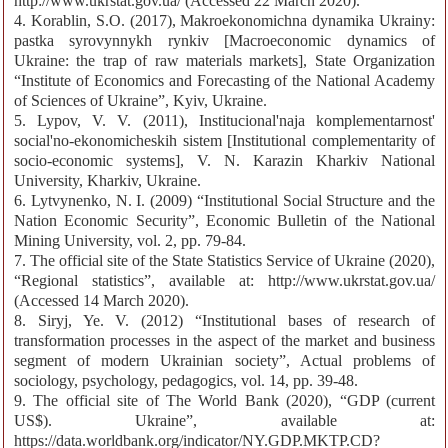
http://www.ukrstat.gov.ua/ (Accessed 22 March 2020).
4. Korablin, S.O. (2017), Makroekonomichna dynamika Ukrainy:
pastka syrovynnykh rynkiv [Macroeconomic dynamics of
Ukraine: the trap of raw materials markets], State Organization
“Institute of Economics and Forecasting of the National Academy
of Sciences of Ukraine”, Kyiv, Ukraine.
5. Lypov, V. V. (2011), Institucional'naja komplementarnost'
social'no-ekonomicheskih sistem [Institutional complementarity of
socio-economic systems], V. N. Karazin Kharkiv National
University, Kharkiv, Ukraine.
6. Lytvynenko, N. I. (2009) “Institutional Social Structure and the
Nation Economic Security”, Economic Bulletin of the National
Mining University, vol. 2, pp. 79-84.
7. The official site of the State Statistics Service of Ukraine (2020),
“Regional statistics”, available at: http://www.ukrstat.gov.ua/
(Accessed 14 March 2020).
8. Siryj, Ye. V. (2012) “Institutional bases of research of
transformation processes in the aspect of the market and business
segment of modern Ukrainian society”, Actual problems of
sociology, psychology, pedagogics, vol. 14, pp. 39-48.
9. The official site of The World Bank (2020), “GDP (current
US$). Ukraine”, available at:
https://data.worldbank.org/indicator/NY.GDP.MKTP.CD?