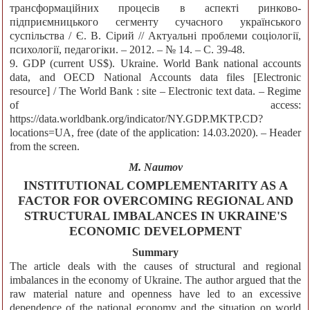
трансформаційних процесів в аспекті ринково-
підприємницького сегменту сучасного українського
суспільства / Є. В. Сірий // Актуальні проблеми соціології,
психології, педагогіки. – 2012. – № 14. – С. 39-48.
9. GDP (current US$). Ukraine. World Bank national accounts
data, and OECD National Accounts data files [Electronic
resource] / The World Bank : site – Electronic text data. – Regime
of access:
https://data.worldbank.org/indicator/NY.GDP.MKTP.CD?
locations=UA, free (date of the application: 14.03.2020). – Header
from the screen.
M. Naumov
INSTITUTIONAL COMPLEMENTARITY AS A
FACTOR FOR OVERCOMING REGIONAL AND
STRUCTURAL IMBALANCES IN UKRAINE'S
ECONOMIC DEVELOPMENT
Summary
The article deals with the causes of structural and regional
imbalances in the economy of Ukraine. The author argued that the
raw material nature and openness have led to an excessive
dependence of the national economy and the situation on world