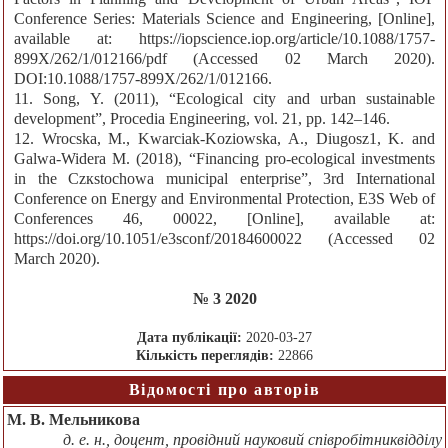
Conference Series: Materials Science and Engineering, [Online],
available at: https://iopscience.iop.org/article/10.1088/1757-
899X/262/1/012166/pdf (Accessed 02 March 2020).
DOI:10.1088/1757-899X/262/1/012166.
11. Song, Y. (2011), “Ecological city and urban sustainable
development”, Procedia Engineering, vol. 21, pp. 142–146.
12. Wroсska, M., Kwarciak-Kozіowska, A., Dіugosz1, K. and
Galwa-Widera M. (2018), “Financing pro-ecological investments
in the Czкstochowa municipal enterprise”, 3rd International
Conference on Energy and Environmental Protection, E3S Web of
Conferences 46, 00022, [Online], available at:
https://doi.org/10.1051/e3sconf/20184600022 (Accessed 02
March 2020).
№ 3 2020
Дата публікації:
2020-03-27
Кількість переглядів:
22866
Відомості про авторів
М. В. Мельникова
д. е. н., доцент, провідний науковий співробітниквідділу