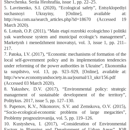
Shevchenka. Seriia Heohrafiia, issue 1, pp. 22–25.
5. Lavrinenko, S.I. (2020), “Ecological safety”, Entsyklopediyi
suchasnoyi Ukrayiny, [Online], available at:
http://esu.com.ua/search_articles.php?id=18670 (Accessed 19
March 2020).
6. Lotush, O.P. (2011), “Main etapi rozrobki ecologichno ї polіtiki
yak warehouse system and municipal ecologic’s management”,
Marketynh i menedzhment innovatsyi, vol. 3, issue 1, pp. 211–
217.
7. Patoka, I.V. (2017), “Economic mechanisms of formation of the
local self-government policy and its implementation tendencies
under reforming of the power authorities in Ukraine”, Ekonomika
ta suspilstvo, vol. 13, pp. 923–929, [Online], available at:
http://www.economyandsociety.in.ua/journal/13_ukr/156.pdf
(Accessed 03 March 2020).
8. Yakushev, D.V. (2017), “Environmental policy: strategic
management of sustainable development of the territory”,
Politykus. 2017, issue 5, pp. 127–130.
9. Papenov, K.V., Nikonorov, S.V. and Zemskova, O.V. (2015),
“Socio-ecological-economic problems of large megacities”,
Problemy prognozirovanija, vol. 5, pp. 119–126.
10. Kustysheva, I. (2017), «Consideration of Environmental
Factors in Planning and Development of Urban Areas”, IOP