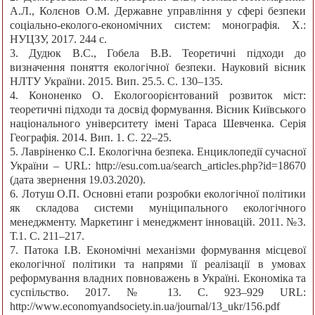
А.Л., Колєнов О.М. Державне управління у сфері безпеки
соціально-еколого-економічних систем: монографія. Х.:
НУЦЗУ, 2017. 244 с.
3. Дудюк В.С., Гобела В.В. Теоретичні підходи до
визначення поняття екологічної безпеки. Науковий вісник
НЛТУ України. 2015. Вип. 25.5. С. 130–135.
4. Кононенко О. Екологоорієнтований розвиток міст:
теоретичні підходи та досвід формування. Вісник Київського
національного університету імені Тараса Шевченка. Серія
Географія. 2014. Вип. 1. С. 22–25.
5. Лавріненко С.І. Екологічна безпека. Енциклопедії сучасної
України – URL: http://esu.com.ua/search_articles.php?id=18670
(дата звернення 19.03.2020).
6. Лотуш О.П. Основні етапи розробки екологічної політики
як складова системи муніципального екологічного
менеджменту. Маркетинг і менеджмент інновацій. 2011. №3.
Т.1. С. 211–217.
7. Патока І.В. Економічні механізми формування місцевої
екологічної політики та напрями її реалізації в умовах
реформування владних повноважень в Україні. Економіка та
суспільство. 2017. № 13. С. 923–929 URL:
http://www.economyandsociety.in.ua/journal/13_ukr/156.pdf