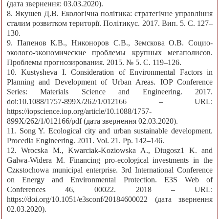
(дата звернення: 03.03.2020).
8. Якушев Д.В. Екологічна політика: стратегічне управління
сталим розвитком території. Політикус. 2017. Вип. 5. С. 127–
130.
9. Папенов К.В., Никоноров С.В., Земскова О.В. Социо-
эколого-экономические проблемы крупных мегаполисов.
Проблемы прогнозирования. 2015. № 5. С. 119–126.
10. Kustysheva I. Consideration of Environmental Factors in
Planning and Development of Urban Areas. IOP Conference
Series: Materials Science and Engineering. 2017.
doi:10.1088/1757-899X/262/1/012166 – URL:
https://iopscience.iop.org/article/10.1088/1757-
899X/262/1/012166/pdf (дата звернення 02.03.2020).
11. Song Y. Ecological city and urban sustainable development.
Procedia Engineering. 2011. Vol. 21. Pp. 142–146.
12. Wroсska M., Kwarciak-Kozіowska A., Dіugosz1 K. and
Galwa-Widera M. Financing pro-ecological investments in the
Czкstochowa municipal enterprise. 3rd International Conference
on Energy and Environmental Protection. E3S Web of
Conferences 46, 00022. 2018 – URL:
https://doi.org/10.1051/e3sconf/20184600022 (дата звернення
02.03.2020).