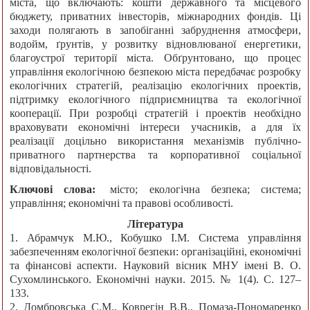
міста, що включають: кошти державного та місцевого
бюджету, приватних інвесторів, міжнародних фондів. Ці
заходи полягають в запобіганні забруднення атмосфери,
водойм, ґрунтів, у розвитку відновлюваної енергетики,
благоустрої території міста. Обґрунтовано, що процес
управління екологічною безпекою міста передбачає розробку
екологічних стратегій, реалізацію екологічних проектів,
підтримку екологічного підприємництва та екологічної
кооперації. При розробці стратегій і проектів необхідно
враховувати економічні інтереси учасників, а для їх
реалізації доцільно використання механізмів публічно-
приватного партнерства та корпоративної соціальної
відповідальності.
Ключові слова:
місто; екологічна безпека; система;
управління; економічні та правові особливості.
Література
1. Абрамчук М.Ю., Кобушко І.М. Система управління
забезпеченням екологічної безпеки: організаційні, економічні
та фінансові аспекти. Науковий вісник МНУ імені В. О.
Сухомлинського. Економічні науки. 2015. № 1(4). С. 127–
133.
2. Домбровська С.М., Коврегін В.В., Помаза-Пономаренко