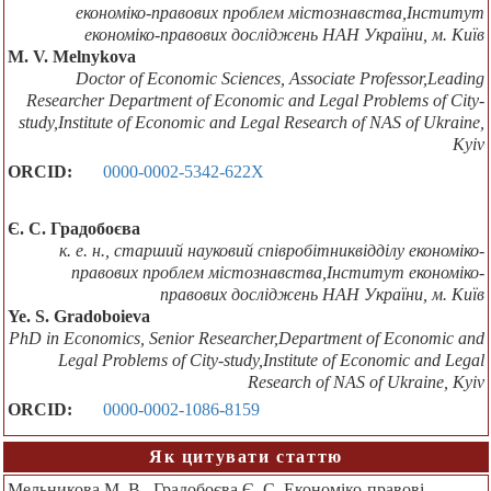
економіко-правових проблем містознавства,Інститут
економіко-правових досліджень НАН України, м. Київ
M. V. Melnykova
Doctor of Economic Sciences, Associate Professor,Leading
Researcher Department of Economic and Legal Problems of City-
study,Institute of Economic and Legal Research of NAS of Ukraine,
Кyiv
ORCID:
0000-0002-5342-622X
Є. С. Градобоєва
к. е. н., старший науковий співробітниквідділу економіко-
правових проблем містознавства,Інститут економіко-
правових досліджень НАН України, м. Київ
Ye. S. Gradoboieva
PhD in Economics, Senior Researcher,Department of Economic and
Legal Problems of City-study,Institute of Economic and Legal
Research of NAS of Ukraine, Кyiv
ORCID:
0000-0002-1086-8159
Як цитувати статтю
Мельникова М. В., Градобоєва Є. С. Економіко-правові