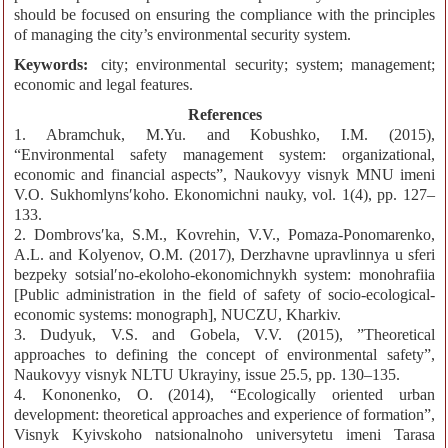
should be focused on ensuring the compliance with the principles
of managing the city’s environmental security system.
Keywords:
city; environmental security; system; management;
economic and legal features.
References
1. Abramchuk, M.Yu. and Kobushko, I.M. (2015),
“Environmental safety management system: organizational,
economic and financial aspects”, Naukovyy visnyk MNU imeni
V.O. Sukhomlynsʹkoho. Ekonomichni nauky, vol. 1(4), pp. 127–
133.
2. Dombrovsʹka, S.M., Kovrehin, V.V., Pomaza-Ponomarenko,
A.L. and Kolyenov, O.M. (2017), Derzhavne upravlinnya u sferi
bezpeky sotsialʹno-ekoloho-ekonomichnykh system: monohrafiia
[Public administration in the field of safety of socio-ecological-
economic systems: monograph], NUCZU, Kharkiv.
3. Dudyuk, V.S. and Gobela, V.V. (2015), ”Theoretical
approaches to defining the concept of environmental safety”,
Naukovyy visnyk NLTU Ukrayiny, issue 25.5, pp. 130–135.
4. Kononenko, O. (2014), “Ecologically oriented urban
development: theoretical approaches and experience of formation”,
Visnyk Kyivskoho natsionalnoho universytetu imeni Tarasa