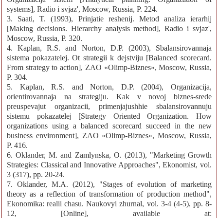
systems], Radio i svjaz', Moscow, Russia, P. 224.
3. Saati, T. (1993), Prinjatie reshenij. Metod analiza ierarhij
[Making decisions. Hierarchy analysis method], Radio i svjaz',
Moscow, Russia, P. 320.
4. Kaplan, R.S. and Norton, D.P. (2003), Sbalansirovannaja
sistema pokazatelej. Ot strategii k dejstviju [Balanced scorecard.
From strategy to action], ZAO «Olimp-Biznes», Moscow, Russia,
P. 304.
5. Kaplan, R.S. and Norton, D.P. (2004), Organizacija,
orientirovannaja na strategiju. Kak v novoj biznes-srede
preuspevajut organizacii, primenjajushhie sbalansirovannuju
sistemu pokazatelej [Strategy Oriented Organization. How
organizations using a balanced scorecard succeed in the new
business environment], ZAO «Olimp-Biznes», Moscow, Russia,
P. 416.
6. Oklander, M. and Zamlynska, O. (2013), "Marketing Growth
Strategies: Classical and Innovative Approaches", Ekonomist, vol.
3 (317), pp. 20-24.
7. Oklander, M.A. (2012), "Stages of evolution of marketing
theory as a reflection of transformation of production method",
Ekonomika: realii chasu. Naukovyi zhurnal, vol. 3-4 (4-5), pp. 8-
12, [Online], available at: