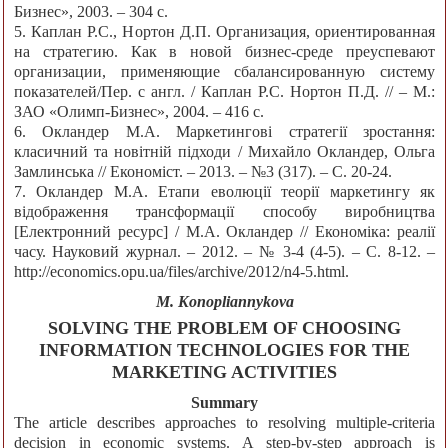
Бизнес», 2003. – 304 с.
5. Каплан Р.С., Нортон Д.П. Организация, ориентированная
на стратегию. Как в новой бизнес-среде преуспевают
организации, применяющие сбалансированную систему
показателей/Пер. с англ. / Каплан Р.С. Нортон П.Д. // – М.:
ЗАО «Олимп-Бизнес», 2004. – 416 с.
6. Окландер М.А. Маркетингові стратегії зростання:
класичний та новітній підходи / Михайло Окландер, Ольга
Замлинська // Економіст. – 2013. – №3 (317). – С. 20-24.
7. Окландер М.А. Етапи еволюції теорії маркетингу як
відображення трансформації способу виробництва
[Електронний ресурс] / М.А. Окландер // Економіка: реалії
часу. Науковий журнал. – 2012. – № 3-4 (4-5). – С. 8-12. –
http://economics.opu.ua/files/archive/2012/n4-5.html.
M. Konopliannykova
SOLVING THE PROBLEM OF CHOOSING
INFORMATION TECHNOLOGIES FOR THE
MARKETING ACTIVITIES
Summary
The article describes approaches to resolving multiple-criteria
decision in economic systems. A step-by-step approach is