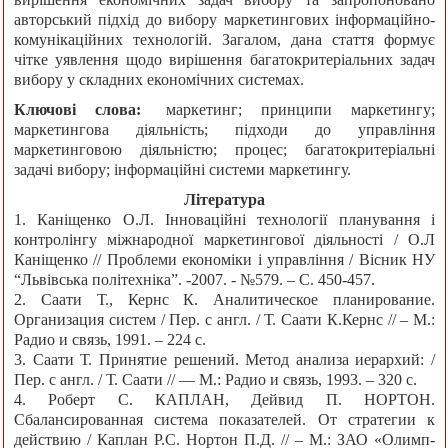
авторський підхід до вибору маркетингових інформаційно-
комунікаційних технологій. Загалом, дана стаття формує
чітке уявлення щодо вирішення багатокритеріальних задач
вибору у складних економічних системах.
Ключові слова:
маркетинг; принципи маркетингу;
маркетингова діяльність; підходи до управління
маркетинговою діяльністю; процес; багатокритеріальні
задачі вибору; інформаційні системи маркетингу.
Література
1. Каніщенко О.Л. Інноваційні технології планування і
контролінгу міжнародної маркетингової діяльності / О.Л
Каніщенко // Проблеми економіки і управління / Вісник НУ
“Львівська політехніка”. -2007. - №579. – С. 450-457.
2. Саати Т., Кернс К. Аналитическое планирование.
Организация систем / Пер. с англ. / Т. Саати К.Кернс // – М.:
Радио и связь, 1991. – 224 с.
3. Саати Т. Принятие решений. Метод анализа иерархий: /
Пер. с англ. / Т. Саати // — М.: Радио и связь, 1993. – 320 с.
4. Роберт С. КАПЛАН, Дейвид П. НОРТОН.
Сбалансированная система показателей. От стратегии к
действию / Каплан Р.С. Нортон П.Д. // – М.: ЗАО «Олимп-