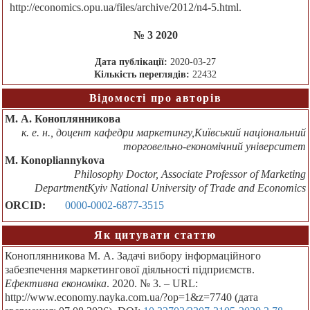
http://economics.opu.ua/files/archive/2012/n4-5.html.
№ 3 2020
Дата публікації:
2020-03-27
Кількість переглядів:
22432
Відомості про авторів
М. А. Коноплянникова
к. е. н., доцент кафедри маркетингу,Київський національний
торговельно-економічний університет
M. Konopliannykova
Philosophy Doctor, Associate Professor of Marketing
DepartmentKyiv National University of Trade and Economics
ORCID:
0000-0002-6877-3515
Як цитувати статтю
Коноплянникова М. А. Задачі вибору інформаційного
забезпечення маркетингової діяльності підприємств.
Ефективна економіка
. 2020. № 3. – URL:
http://www.economy.nayka.com.ua/?op=1&z=7740 (дата