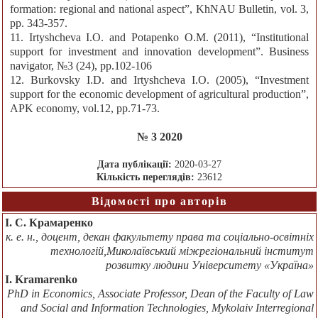
formation: regional and national aspect”, KhNAU Bulletin, vol. 3,
pp. 343-357.
11. Irtyshcheva I.O. and Potapenko O.M. (2011), “Institutional
support for investment and innovation development”. Business
navigator, №3 (24), pp.102-106
12. Burkovsky I.D. and Irtyshcheva I.O. (2005), “Investment
support for the economic development of agricultural production”,
APK economy, vol.12, pp.71-73.
№ 3 2020
Дата публікації:
2020-03-27
Кількість переглядів:
23612
Відомості про авторів
І. С. Крамаренко
к. е. н., доцент, декан факультету права та соціально-освітніх
технологій,Миколаївський міжрегіональний інститут
розвитку людини Університету «Україна»
I. Kramarenko
PhD in Economics, Associate Professor, Dean of the Faculty of Law
and Social and Information Technologies, Mykolaiv Interregional