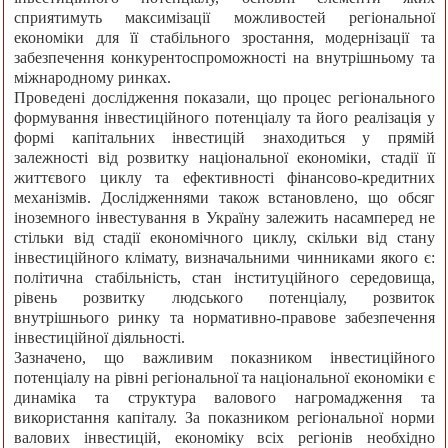
сприятимуть максимізації можливостей регіональної
економіки для її стабільного зростання, модернізації та
забезпечення конкурентоспроможності на внутрішньому та
міжнародному ринках.
Проведені дослідження показали, що процес регіонального
формування інвестиційного потенціалу та його реалізація у
формі капітальних інвестицій знаходиться у прямій
залежності від розвитку національної економіки, стадії її
життєвого циклу та ефективності фінансово-кредитних
механізмів. Дослідженнями також встановлено, що обсяг
іноземного інвестування в Україну залежить насамперед не
стільки від стадії економічного циклу, скільки від стану
інвестиційного клімату, визначальними чинниками якого є:
політична стабільність, стан інституційного середовища,
рівень розвитку людського потенціалу, розвиток
внутрішнього ринку та нормативно-правове забезпечення
інвестиційної діяльності.
Зазначено, що важливим показником інвестиційного
потенціалу на рівні регіональної та національної економіки є
динаміка та структура валового нагромадження та
використання капіталу. За показником регіональної норми
валових інвестицій, економіку всіх регіонів необхідно