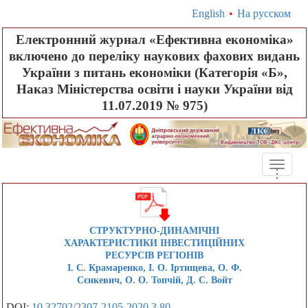
English
•
На русском
Електронний журнал «Ефективна економіка»
включено до переліку наукових фахових видань
України з питань економіки (Категорія «Б»,
Наказ Міністерства освіти і науки України від
11.07.2019 № 975)
Toggle
.
.
.
naviga
СТРУКТУРНО-ДИНАМІЧНІ
ХАРАКТЕРИСТИКИ ІНВЕСТИЦІЙНИХ
РЕСУРСІВ РЕГІОНІВ
І. С. Крамаренко, І. О. Іртищева, О. Ф.
Сєнкевич, О. О. Топчій, Д. С. Войт
DOI:
10.32702/2307-2105-2020.3.80