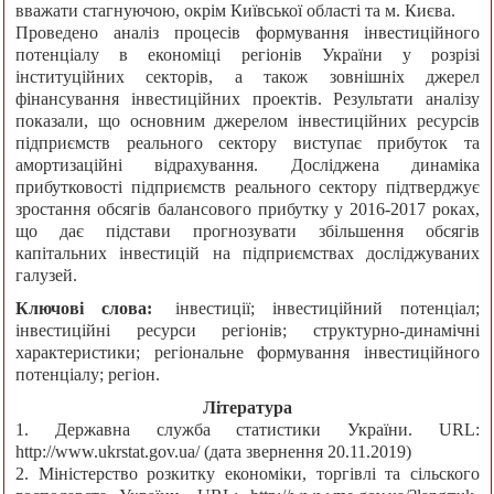
вважати стагнуючою, окрім Київської області та м. Києва.
Проведено аналіз процесів формування інвестиційного
потенціалу в економіці регіонів України у розрізі
інституційних секторів, а також зовнішніх джерел
фінансування інвестиційних проектів. Результати аналізу
показали, що основним джерелом інвестиційних ресурсів
підприємств реального сектору виступає прибуток та
амортизаційні відрахування. Досліджена динаміка
прибутковості підприємств реального сектору підтверджує
зростання обсягів балансового прибутку у 2016-2017 роках,
що дає підстави прогнозувати збільшення обсягів
капітальних інвестицій на підприємствах досліджуваних
галузей.
Ключові слова:
інвестиції; інвестиційний потенціал;
інвестиційні ресурси регіонів; структурно-динамічні
характеристики; регіональне формування інвестиційного
потенціалу; регіон.
Література
1. Державна служба статистики України. URL:
http://www.ukrstat.gov.ua/ (дата звернення 20.11.2019)
2. Міністерство розкитку економіки, торгівлі та сільского