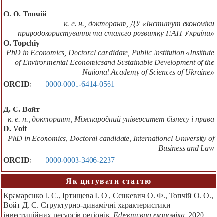
О. О. Топчій
к. е. н., докторант, ДУ «Інститут економіки
природокористування та сталого розвитку НАН України»
O. Тоpсhіy
PhD in Economics, Doctoral candidate, Public Institution «Institute
of Environmental Economicsand Sustainable Development of the
National Academy of Sciences of Ukraine»
ORCID:
0000-0001-6414-0561
Д. С. Войт
к. е. н., докторант, Міжнародний університет бізнесу і права
D. Voit
PhD in Economics, Doctoral candidate, International University of
Business and Law
ORCID:
0000-0003-3406-2237
Як цитувати статтю
Крамаренко І. С., Іртищева І. О., Сєнкевич О. Ф., Топчій О. О.,
Войт Д. С. Структурно-динамічні характеристики
інвестиційних ресурсів регіонів.
Ефективна економіка
. 2020.