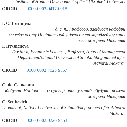
Institute of Human Development of the “Ukraine” University
ORCID:
0000-0002-0417-0918
І. О. Іртищева
д. е. н., професор, завідувач кафедри
менеджменту,Національний університет кораблебудування
імені адмірала Макарова
I. Irtyshcheva
Doctor of Economic Sciences, Professor, Head of Management
DepartmentNational University of Shipbuilding named after
Admiral Makarov
ORCID:
0000-0002-7025-9857
О. Ф. Сєнкевич
здобувач, Національного університету кораблебудування імені
адмірала Макарова
O. Senkevich
applicant, National University of Shipbuilding named after Admiral
Makarov
ORCID:
0000-0002-0226-9463