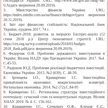
господарста України. URL: http://www.me.gov.ua/?lang=uk-
UA(дата звернення 20.09.2019).
3. Міністерство фінансів України. URL:
https://index.minfin.com.ua/ua/finance/debtgov/(дата звернення
20.11.2019).
4. Звіт про фінансову стабільність/ Національний банк
України.-грудень 2017, 74 с.
5. Бюджет-2018: розвиток за інерцією Експрес-аналіз (12
січня 2018 р.)/ Центр економічної стратегії. URL:
https://ces.org.ua/wp-content/uploads/2018/01/budget-
2018_flash.pdf(дата звернення 20.09.2019).
6. Федорчак О.В. Проблеми державного інвестування в
Україні. Вісник НАДУ при Президентові України. 2017. №4.
С.45-55.
7. Радіонов Ю.Д. Проблеми реалізації бюджетних інвестицій.
Економіка України. 2015. №2 (639). С. 48-59.
8. Іртищева І.О., Крамаренко І.С. Інвестиційна
привабливість економіки: міжрегіональні асиметрії.
Регіональна економіка. 2014. №2 (72).С.84-95
9. Крамаренко І.С. Регіональна структура інвестиційного
потенціалу: сучасний стан та концептуальні підходи. Вісник
ХНАУ. 2019. № 4. С. 150-162.
10. Крамаренко І.С., Сєнкевич О.Ф., Клецов Є.С.,