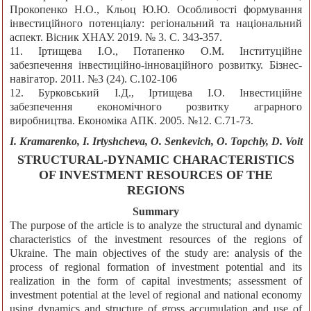
Прокопенко Н.О., Кльоц Ю.Ю. Особливості формування
інвестиційного потенціалу: регіональний та національний
аспект. Вісник ХНАУ. 2019. № 3. С. 343-357.
11. Іртищева І.О., Потапенко О.М. Інституційне
забезпечення інвестиційно-інноваційного розвитку. Бізнес-
навігатор. 2011. №3 (24). С.102-106
12. Бурковський І.Д., Іртищева І.О. Інвестиційне
забезпечення економічного розвитку аграрного
виробництва. Економіка АПК. 2005. №12. С.71-73.
I. Kramarenko, I. Irtyshcheva, O. Senkevich, O. Тоpсhіy, D. Voit
STRUCTURAL-DYNAMIC CHARACTERISTICS
OF INVESTMENT RESOURCES OF THE
REGIONS
Summary
The purpose of the article is to analyze the structural and dynamic
characteristics of the investment resources of the regions of
Ukraine. The main objectives of the study are: analysis of the
process of regional formation of investment potential and its
realization in the form of capital investments; assessment of
investment potential at the level of regional and national economy
using dynamics and structure of gross accumulation and use of