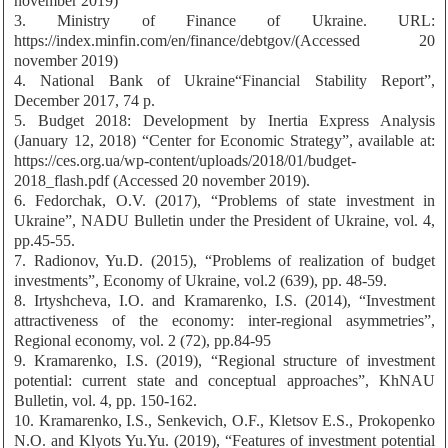
november 2019)
3. Ministry of Finance of Ukraine. URL:
https://index.minfin.com/en/finance/debtgov/(Accessed 20
november 2019)
4. National Bank of Ukraine“Financial Stability Report”,
December 2017, 74 p.
5. Budget 2018: Development by Inertia Express Analysis
(January 12, 2018) “Center for Economic Strategy”, available at:
https://ces.org.ua/wp-content/uploads/2018/01/budget-
2018_flash.pdf (Accessed 20 november 2019).
6. Fedorchak, O.V. (2017), “Problems of state investment in
Ukraine”, NADU Bulletin under the President of Ukraine, vol. 4,
pp.45-55.
7. Radionov, Yu.D. (2015), “Problems of realization of budget
investments”, Economy of Ukraine, vol.2 (639), pp. 48-59.
8. Irtyshcheva, I.O. and Kramarenko, I.S. (2014), “Investment
attractiveness of the economy: inter-regional asymmetries”,
Regional economy, vol. 2 (72), pp.84-95
9. Kramarenko, I.S. (2019), “Regional structure of investment
potential: current state and conceptual approaches”, KhNAU
Bulletin, vol. 4, pp. 150-162.
10. Kramarenko, I.S., Senkevich, O.F., Kletsov E.S., Prokopenko
N.O. and Klyots Yu.Yu. (2019), “Features of investment potential