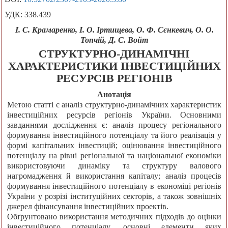
УДК: 338.439
І. С. Крамаренко, І. О. Іртищева, О. Ф. Сєнкевич, О. О.
Топчій, Д. С. Войт
СТРУКТУРНО-ДИНАМІЧНІ
ХАРАКТЕРИСТИКИ ІНВЕСТИЦІЙНИХ
РЕСУРСІВ РЕГІОНІВ
Анотація
Метою статті є аналіз структурно-динамічних характеристик
інвестиційних ресурсів регіонів України. Основними
завданнями дослідження є: аналіз процесу регіонального
формування інвестиційного потенціалу та його реалізація у
формі капітальних інвестицій; оцінювання інвестиційного
потенціалу на рівні регіональної та національної економіки
використовуючи динаміку та структуру валового
нагромадження й використання капіталу; аналіз процесів
формування інвестиційного потенціалу в економіці регіонів
України у розрізі інституційних секторів, а також зовнішніх
джерел фінансування інвестиційних проектів.
Обґрунтовано використання методичних підходів до оцінки
інвестиційного потенціалу, основні елементи яких