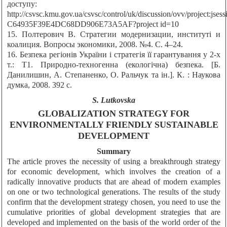
доступу:
http://csvsc.kmu.gov.ua/csvsc/control/uk/discussion/ovv/project:jse
C64935F39E4DC68DD906E73A5AF?рroject id=10
15. Полтерович В. Стратегии модернизации, институті и
коалиция. Вопросы экономики, 2008. №4. С. 4–24.
16. Безпека регіонів України і стратегія її гарантування у 2-х
т.: Т1. Природно-техногенна (екологічна) безпека. [Б.
Данилишин, А. Степаненко, О. Ральчук та ін.]. К. : Наукова
думка, 2008. 392 с.
S. Lutkovska
GLOBALIZATION STRATEGY FOR
ENVIRONMENTALLY FRIENDLY SUSTAINABLE
DEVELOPMENT
Summary
The article proves the necessity of using a breakthrough strategy
for economic development, which involves the creation of a
radically innovative products that are ahead of modern examples
on one or two technological generations. The results of the study
confirm that the development strategy chosen, you need to use the
cumulative priorities of global development strategies that are
developed and implemented on the basis of the world order of the