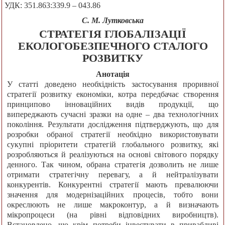
УДК: 351.863:339.9 – 043.86
С. М. Лутковська
СТРАТЕГІЯ ГЛОБАЛІЗАЦІЇ
ЕКОЛОГОБЕЗПЕЧНОГО СТАЛОГО
РОЗВИТКУ
Анотація
У статті доведено необхідність застосування проривної
стратегії розвитку економіки, котра передбачає створення
принципово інноваційних видів продукції, що
випереджають сучасні зразки на одне – два технологічних
покоління. Результати дослідження підтверджують, що для
розробки обраної стратегії необхідно використовувати
сукупні пріоритети стратегій глобального розвитку, які
розробляються й реалізуються на основі світового порядку
денного. Так чином, обрана стратегія дозволить не лише
отримати стратегічну перевагу, а й нейтралізувати
конкурентів. Конкурентні стратегії мають превалюючи
значення для модернізаційних процесів, тобто вони
окреслюють не лише макроконтур, а й визначають
мікропроцеси (на рівні відповідних виробництв).
Встановлено, що крім потреби інвестувати в привабливі