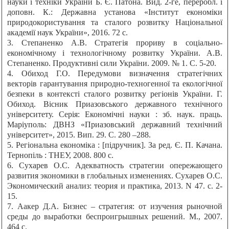
науки і техніки України Б. Є. Патона. Вид. 2-ге, переробл. і
доповн. К.: Державна установа «Інститут економіки
природокористування та сталого розвитку Національної
академії наук України», 2016. 72 с.
3. Степаненко А.В. Стратегія прориву в соціально-
економічному і технологічному розвитку України. А.В.
Степаненко. Продуктивні сили України. 2009. № 1. С. 5-20.
4. Обиход Г.О. Передумови визначення стратегічних
векторів гарантування природно-техногенної та екологічної
безпеки в контексті сталого розвитку регіонів України. Г.
Обиход. Вісник Приазовського державного технічного
університету. Серія: Економічні науки : зб. наук. праць.
Маріуполь: ДВНЗ «Приазовський державний технічний
університет», 2015. Вип. 29. С. 280 –288.
5. Регіональна економіка : [підручник]. За ред. Є. П. Качана.
Тернопіль : ТНЕУ, 2008. 800 с.
6. Сухарев О.С. Адекватность стратегии опережающего
развития экономики в глобальных изменениях. Сухарев О.С.
Экономический анализ: теория и практика, 2013. N 47. с. 2-
15.
7. Аакер Д.А. Бизнес – стратегия: от изучения рыночной
среды до выработки беспроигрышных решений. М., 2007.
464 с.