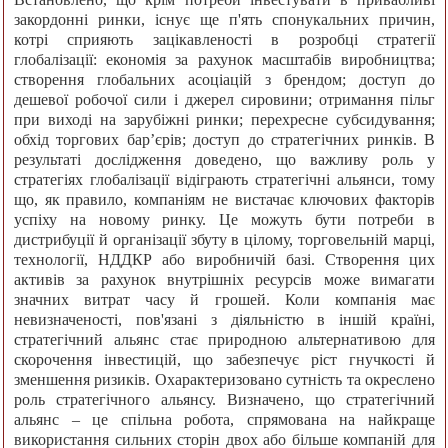
закордонні ринки, існує ще п'ять спонукальних причин,
котрі сприяють зацікавленості в розробці стратегії
глобалізації: економія за рахунок масштабів виробництва;
створення глобальних асоціацій з брендом; доступ до
дешевої робочої сили і джерел сировини; отримання пільг
при виході на зарубіжні ринки; перехресне субсидування;
обхід торгових бар’єрів; доступ до стратегічних ринків. В
результаті дослідження доведено, що важливу роль у
стратегіях глобалізації відіграють стратегічні альянси, тому
що, як правило, компаніям не вистачає ключових факторів
успіху на новому ринку. Це можуть бути потреби в
дистрибуції й організації збуту в цілому, торговельній марці,
технології, НДДКР або виробничій базі. Створення цих
активів за рахунок внутрішніх ресурсів може вимагати
значних витрат часу й грошей. Коли компанія має
невизначеності, пов'язані з діяльністю в іншій країні,
стратегічний альянс стає природною альтернативою для
скорочення інвестицій, що забезпечує ріст гнучкості й
зменшення ризиків. Охарактеризовано сутність та окреслено
роль стратегічного альянсу. Визначено, що стратегічний
альянс – це спільна робота, спрямована на найкраще
використання сильних сторін двох або більше компаній для