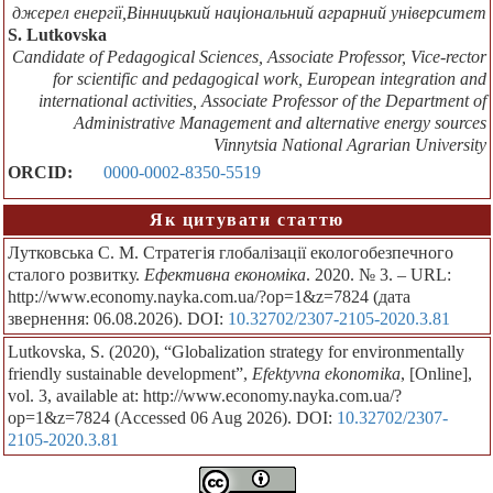
джерел енергії,Вінницький національний аграрний університет
S. Lutkovska
Candidate of Pedagogical Sciences, Associate Professor, Vice-rector
for scientific and pedagogical work, European integration and
international activities, Associate Professor of the Department of
Administrative Management and alternative energy sources
Vinnytsia National Agrarian University
ORCID:
0000-0002-8350-5519
Як цитувати статтю
Лутковська С. М. Стратегія глобалізації екологобезпечного
сталого розвитку.
Ефективна економіка
. 2020. № 3. – URL:
http://www.economy.nayka.com.ua/?op=1&z=7824 (дата
звернення: 06.08.2026). DOI:
10.32702/2307-2105-2020.3.81
Lutkovska, S. (2020), “Globalization strategy for environmentally
friendly sustainable development”,
Efektyvna ekonomika
, [Online],
vol. 3, available at: http://www.economy.nayka.com.ua/?
op=1&z=7824 (Accessed 06 Aug 2026). DOI:
10.32702/2307-
2105-2020.3.81