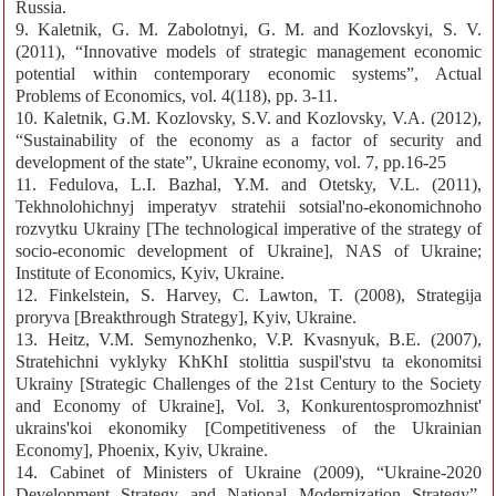
Russia.
9. Kaletnik, G. M. Zabolotnyi, G. M. and Kozlovskyi, S. V.
(2011), “Innovative models of strategic management economic
potential within contemporary economic systems”, Actual
Problems of Economics, vol. 4(118), pp. 3-11.
10. Kaletnik, G.M. Kozlovsky, S.V. and Kozlovsky, V.A. (2012),
“Sustainability of the economy as a factor of security and
development of the state”, Ukraine economy, vol. 7, pp.16-25
11. Fedulova, L.I. Bazhal, Y.M. and Otetsky, V.L. (2011),
Tekhnolohichnyj imperatyv stratehii sotsial'no-ekonomichnoho
rozvytku Ukrainy [The technological imperative of the strategy of
socio-economic development of Ukraine], NAS of Ukraine;
Institute of Economics, Kyiv, Ukraine.
12. Finkelstein, S. Harvey, C. Lawton, T. (2008), Strategija
proryva [Breakthrough Strategy], Kyiv, Ukraine.
13. Heitz, V.M. Semynozhenko, V.P. Kvasnyuk, B.E. (2007),
Stratehichni vyklyky KhKhI stolittia suspil'stvu ta ekonomitsi
Ukrainy [Strategic Challenges of the 21st Century to the Society
and Economy of Ukraine], Vol. 3, Konkurentospromozhnist'
ukrains'koi ekonomiky [Competitiveness of the Ukrainian
Economy], Phoenix, Kyiv, Ukraine.
14. Cabinet of Ministers of Ukraine (2009), “Ukraine-2020
Development Strategy and National Modernization Strategy”,