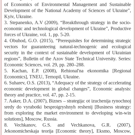
of Economics of Environmental Management and Sustainable
Development of the National Academy of Sciences of Ukraine",
Kyiv, Ukraine.
3. Stepanenko, A.V (2009), “Breakthrough strategy in the socio-
economic and technological development of Ukraine”, Productive
forces of Ukraine, vol. 1, pp. 5-20.
4. Obuhod, G.O. (2015), “Prerequisites for determining strategic
vectors for guaranteeing natural-technogenic and ecological
security in the context of sustainable development of Ukrainian
regions”, Bulletin of the Azov State Technical University. Series:
Economic Sciences, vol. 29, pp. 280–288.
5. Kachan, E.P. (2008), Rehional'na ekonomika [Regional
Economics], TNEU, Ternopil, Ukraine.
6. Suharev, O.S. (2013), “Adequacy of the strategy of accelerating
economic development in global changes”, Economic analysis:
theory and practice, vol. 47, pp. 2-15.
7. Aaker, D.A. (2007), Biznes – strategija: ot izuchenija rynochnoj
sredy do vyrabotki besproigryshnyh reshenij [Business strategy:
from exploring the market environment to developing win-win
solutions], Moscow, Russia.
8. Vechkanov, G.S. and Vechkanova, G.R. (2007),
Jekonomicheskaja teorija [Economic theory], Eksmo, Moscow,