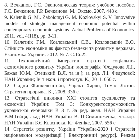
8. Вечканов, Г.С. Экономическая теория: учебное пособие.
Г.С. Вечканов, Г.Р. Вечканова. М.: Эксмо, 2007. 448 с.
9. Kaletnik G. M., Zabolotnyi G. M. Kozlovskyi S. V. Innovative
models of strategic management economic potential within
contemporary economic systems. Actual Problems of Economics.
2011. vol, 4(118), pp. 3-11.
10. Калетнік Г.М., Козловський С.В., Козловський В.О.
Стійкість економіки як фактор безпеки та розвитку держави.
Економіка України. 2012. № 7. С.16-25
11. Технологічний імператив стратегії соціально-
економічного розвитку України: монографія [Федулова Л.І.,
Бажал Ю.М., Отецький В.Л. та ін.]; за ред. Л.І. Федулової;
НАН України; Ін-т екон. і прогнозув. К., 2011. 656 с.
12. Сидни Финкельштейн, Чарльз Харви, Томас Лотон.
Стратегия прорыва. К., 2008. 336 с.
13. Стратегічні виклики ХХІ століття суспільству та
економіці України: Том 3: Конкурентоспроможність
української економіки В 3 т. За ред. акад. НАН України
В.М.Гейця, акад НАН України В. П.Семиноженка, чл.-кор.
НАН України Б.Є.Кваснюка. К.: Фенікс, 2007. 556 c.
14. Стратегія розвитку України "Україна-2020 і Стратегія
національної модернізації"[ Електронний ресурс]. Режим