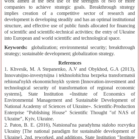
work aimed at the best use of the strengths of two or more
companies to achieve strategic goals. Breakthrough strategy
implies creation of a competitive sector of research and
development is developing steadily and has an optimal institutional
structure, and effective use of public funds allocated for financing
of scientific and scientific-technical activities; the entry of Ukraine
into European and world scientific and technological space.
Keywords:
globalization; environmental security; breakthrough
strategy; sustainable development; globalization strategy.
References
1. Khvesik, M. A Stepanenko, A.V and Obykhod, G.A (2013),
Innovatsijno-investytsijna i tekhnolohichna bezpeka transformatsii
rehional'nykh ekonomichnykh system [Innovation-investment and
technological security of transformation of regional economic
systems], State Institution «Institute of Economics of
Environmental Management and Sustainable Development of
National Academy of Sciences of Ukraine». Scientific-Production
Enterprise "Publishing House" Scientific Thought "of NAS of
Ukraine", Kyiv, Ukraine.
2. Paton, B. E. (2016), Natsional'na paradyhma staloho rozvytku
Ukrainy [The national paradigm for sustainable development of
Ukraine], 2nd, reworked. and additions, State Institution "Institute