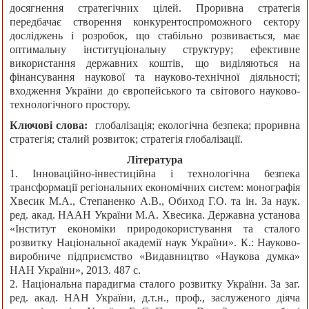
досягнення стратегічних цілей. Проривна стратегія
передбачає створення конкурентоспроможного сектору
досліджень і розробок, що стабільно розвивається, має
оптимальну інституціональну структуру; ефективне
використання державних коштів, що виділяються на
фінансування наукової та науково-технічної діяльності;
входження України до європейського та світового науково-
технологічного простору.
Ключові слова:
глобалізація; екологічна безпека; проривна
стратегія; сталий розвиток; стратегія глобалізації.
Література
1. Інноваційно-інвестиційна і технологічна безпека
трансформації регіональних економічних систем: монографія
Хвесик М.А., Степаненко А.В., Обиход Г.О. та ін. За наук.
ред. акад. НААН України М.А. Хвесика. Державна установа
«Інститут економіки природокористування та сталого
розвитку Національної академії наук України». К.: Науково-
виробниче підприємство «Видавництво «Наукова думка»
НАН України», 2013. 487 с.
2. Національна парадигма сталого розвитку України. За заг.
ред. акад. НАН України, д.т.н., проф., заслуженого діяча