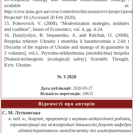
available at:
http://csvsc.kmu.gov.ua/csvsc/control/en/discussion/ovv/proj
Projectid=10 (Accessed 20 Feb 2020).
15. Polterovich, V. (2008), “Modernization strategies, institutes
and coalition”, Issues of Economics, vol. 4, pp. 4-24.
16. Danylyshyn, B. Stepanenko, A. and Ralchuk, O. (2008),
Bezpeka rehioniv Ukrainy i stratehiia ii harantuvannia u 2-kh t
[Security of the regions of Ukraine and strategy of its guarantee in
2 volumes], vol.1, Pryrodno-tekhnohenna (ekolohichna) bezpeka
[Natural-technogenic (ecological) safety], Scientific Thought,
Kyiv, Ukraine.
№ 3 2020
Дата публікації:
2020-03-27
Кількість переглядів:
20633
Відомості про авторів
С. М. Лутковська
к. пед. н., доцент, проректор з науково-педагогічної роботи,
євроінтеграції та міжнародної діяльності,доцент кафедри
адміністративного менеджменту та альтернативних