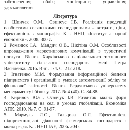
забезпечення; облік; моніторинг; управління;
удосконалення.
Література
1. Шпичак О.М., Свиноус І.В. Реалізація продукції
особистими селянськими господарствами – витрати, ціни,
ефективність : монографія. К. : ННЦ «Інститут аграрної
економіки», 2008. 300 c.
2. Романюк І.А., Мандич О.В., Нікітіна О.М. Особливості
впровадження маркетингових комунікацій в туристичні
послуги. Вісник Харківського національного технічного
університету сільського господарства імені Петра
Василенка. 2016. Вип. 174. С. 212-218.
3. Ігнатенко М.М. Формування інформаційної безпеки
підприємств і організацій в умовах автоматизації обліку та
фінансової звітності. Вісник Бердянського університету
менеджменту і бізнесу. 2017. № 4 (40). С. 84-88.
4. Кирилов Ю.Є., Осадчук І.В. Розвиток малих форм
господарювання на селі в умовах глобалізації. Економіка
АПК. 2010. № 7. С. 91-97.
5. Мармуль Л.О., Гальцова О.Л. Ефективність
підприємницької діяльності фермерських господарств :
монографія. К. : ННЦ ІАЕ, 2006. 204 с.