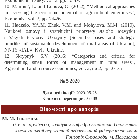
Ekonomichni nauky, vol. 2, pp. 46-49.
10. Marmul’, L. and Luhova, O. (2012), “Methodical approaches
to assessing the economic potential of agricultural enterprises”,
Ekonomist, vol. 2, pp. 24-26.
11. Hadzalo, YA.M. Zhuk, V.M. and Mohylova, M.M. (2019),
Naukovi osnovy i stratehichni priorytety staloho rozvytku
sil’s’kykh terytoriy Ukrayiny [Scientific bases and strategic
priorities of sustainable development of rural areas of Ukraine],
NNTS «IAE», Kyiv, Ukraine.
12. Skrypnyk. S.V. (2016), “Categories and criteria for
determining small forms of management in rural areas”,
Agricultural and resource economics, vol. 2, no 2, pp. 27-35.
№ 5 2020
Дата публікації:
2020-05-28
Кількість переглядів:
27489
Відомості про авторів
М. М. Ігнатенко
д. е. н., професор, завідувач кафедри економіки, Переяслав-
Хмельницький державний педагогічний університет імені
Григорія Сковороди, м. Переяслав