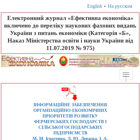
English
•
На русском
Електронний журнал «Ефективна економіка»
включено до переліку наукових фахових видань
України з питань економіки (Категорія «Б»,
Наказ Міністерства освіти і науки України від
11.07.2019 № 975)
Toggle
.
.
.
naviga
ІНФОРМАЦІЙНЕ ЗАБЕЗПЕЧЕННЯ
ОРГАНІЗАЦІЙНО-ЕКОНОМІЧНИХ
ПРІОРИТЕТІВ РОЗВИТКУ
ФЕРМЕРСЬКИХ ГОСПОДАРСТВ І
СІЛЬСЬКОГОСПОДАРСЬКИХ
ПІДПРИЄМСТВ
М. М. Ігнатенко, Л. Ю. Леваєва, І. А.