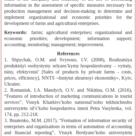
information in the assessment of specific measures necessary for
production management and decision-making to determine and
implement organizational and economic priorities for the
development of farms and agricultural enterprises.
Keywords:
farms; agricultural enterprises; organizational and
economic priorities; development; information support;
accounting; monitoring; management; improvement.
References
1. Shpychak, O.M. and Svynous, I.V. (2008), Realizatsiya
produktsiyi osobystymy selyans’kymy hospodarstvamy – vytraty,
tsiny, efektyvnist’ [Sales of products by private farms - costs,
prices, efficiency], NNTS «Instytut ahrarnoyi ekonomiky», Kyiv,
Ukraine.
2. Romaniuk, I.A. Mandych, O.V. and Nikitina, O.M. (2016),
“Features of introduction of marketing communications in tourist
services”, Visnyk Kharkivs’koho natsional’noho tekhnichnoho
universytetu sil’s’koho hospodarstva imeni Petra Vasylenka, vol.
174, pp. 212-218.
3. Ihnatenko, M.M. (2017), “Formation of information security of
enterprises and organizations in terms of automation of accounting
and financial reporting”, Visnyk Berdyans’koho universytetu