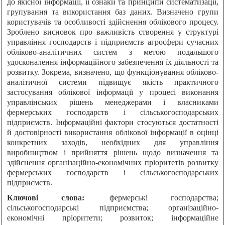
до якісної інформації, її ознаки та принципи систематизації,
групування та використання баз даних. Визначено групи
користувачів та особливості здійснення облікового процесу.
Зроблено висновок про важливість створення у структурі
управління господарств і підприємств агросфери сучасних
обліково-аналітичних систем з метою подальшого
удосконалення інформаційного забезпечення їх діяльності та
розвитку. Зокрема, визначено, що функціонування обліково-
аналітичної системи підвищує якість практичного
застосування облікової інформації у процесі виконання
управлінських рішень менеджерами і власниками
фермерських господарств і сільськогосподарських
підприємств. Інформаційні фактори стосуються достатності
й достовірності використання облікової інформації в оцінці
конкретних заходів, необхідних для управління
виробництвом і прийняття рішень щодо визначення та
здійснення організаційно-економічних пріоритетів розвитку
фермерських господарств і сільськогосподарських
підприємств.
Ключові слова:
фермерські господарства;
сільськогосподарські підприємства; організаційно-
економічні пріоритети; розвиток; інформаційне