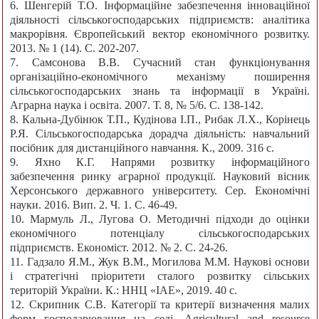
6. Шенгерій Т.О. Інформаційне забезпечення інноваційної
діяльності сільськогосподарських підприємств: аналітика
макрорівня. Європейський вектор економічного розвитку.
2013. № 1 (14). С. 202-207.
7. Самсонова В.В. Сучасний стан функціонування
організаційно-економічного механізму поширення
сільськогосподарських знань та інформації в Україні.
Аграрна наука і освіта. 2007. Т. 8, № 5/6. С. 138-142.
8. Кальна-Дубінюк Т.П., Кудінова І.П., Рибак Л.Х., Корінець
Р.Я. Сільськогосподарська дорадча діяльність: навчальний
посібник для дистанційного навчання. К., 2009. 316 с.
9. Яхно К.Г. Напрями розвитку інформаційного
забезпечення ринку аграрної продукції. Науковий вісник
Херсонського державного університету. Сер. Економічні
науки. 2016. Вип. 2. Ч. 1. С. 46-49.
10. Мармуль Л., Лугова О. Методичні підходи до оцінки
економічного потенціалу сільськогосподарських
підприємств. Економіст. 2012. № 2. С. 24-26.
11. Гадзало Я.М., Жук В.М., Могилова М.М. Наукові основи
і стратегічні пріоритети сталого розвитку сільських
територій України. К.: ННЦ «ІАЕ», 2019. 40 с.
12. Скрипник С.В. Категорії та критерії визначення малих
форм господарювання на селі. Agricultural and resource