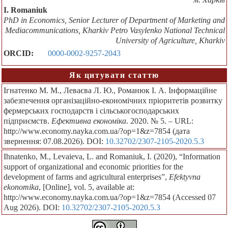
I. Romaniuk
PhD in Economics, Senior Lecturer of Department of Marketing and
Mediacommunications, Kharkiv Petro Vasylenko National Technical
University of Agriculture, Kharkiv
ORCID:
0000-0002-9257-2043
Як цитувати статтю
Ігнатенко М. М., Леваєва Л. Ю., Романюк І. А. Інформаційне
забезпечення організаційно-економічних пріоритетів розвитку
фермерських господарств і сільськогосподарських
підприємств.
Ефективна економіка
. 2020. № 5. – URL:
http://www.economy.nayka.com.ua/?op=1&z=7854 (дата
звернення: 07.08.2026). DOI:
10.32702/2307-2105-2020.5.3
Іhnatenko, M., Levaieva, L. and Romaniuk, I. (2020), “Information
support of organizational and economic priorities for the
development of farms and agricultural enterprises”,
Efektyvna
ekonomika
, [Online], vol. 5, available at:
http://www.economy.nayka.com.ua/?op=1&z=7854 (Accessed 07
Aug 2026). DOI:
10.32702/2307-2105-2020.5.3