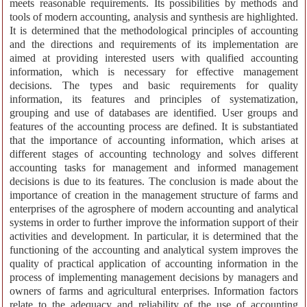
meets reasonable requirements. Its possibilities by methods and
tools of modern accounting, analysis and synthesis are highlighted.
It is determined that the methodological principles of accounting
and the directions and requirements of its implementation are
aimed at providing interested users with qualified accounting
information, which is necessary for effective management
decisions. The types and basic requirements for quality
information, its features and principles of systematization,
grouping and use of databases are identified. User groups and
features of the accounting process are defined. It is substantiated
that the importance of accounting information, which arises at
different stages of accounting technology and solves different
accounting tasks for management and informed management
decisions is due to its features. The conclusion is made about the
importance of creation in the management structure of farms and
enterprises of the agrosphere of modern accounting and analytical
systems in order to further improve the information support of their
activities and development. In particular, it is determined that the
functioning of the accounting and analytical system improves the
quality of practical application of accounting information in the
process of implementing management decisions by managers and
owners of farms and agricultural enterprises. Information factors
relate to the adequacy and reliability of the use of accounting