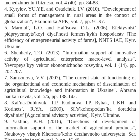
menedzhmentu i biznesu, vol. 4 (40), pp. 84-88.
4. Kyrylov, YU.YE. and Osadchuk, I.V. (2010), “Development of
small forms of management in rural areas in the context of
globalization”, Ekonomika APK, vol. 7, pp. 91-97.
5. Marmul’, L.O. and Hal’tsova, O.L. (2006), Efektyvnist’
pidpryyemnyts’koyi diyal’nosti fermers’kykh hospodarstv [The
efficiency of entrepreneurial activity of farms], NNTS IAE, Kyiv,
Ukraine.
6. Shenheriy, T.O. (2013), “Information support of innovative
activity of agricultural enterprises: macro-level analysis”,
Yevropeys’kyy vektor ekonomichnoho rozvytku, vol. 1 (14), pp.
202-207.
7. Samsonova, V.V. (2007), “The current state of functioning of
the organizational and economic mechanism of dissemination of
agricultural knowledge and information in Ukraine”, Ahrarna
nauka i osvita, vol. 5/6, pp. 138-142.
8. Kal’na-Dubinyuk, T.P. Kudinova, I.P. Rybak, L.KH. and
Korinets’, R.YA. (2009), Sil’s’kohospodars’ka doradcha
diyal’nist’ [Agricultural advisory activities], Kyiv, Ukraine.
9. Yakhno, K.H. (2016), “Directions of development of
information support of the market of agricultural products”,
Naukovyy visnyk Khersons’koho derzhavnoho universytetu. Ser.