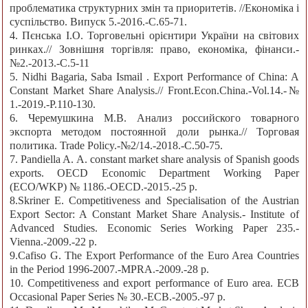
проблематика структурних змін та приоритетів. //Економіка і
суспільство. Випуск 5.-2016.-С.65-71.
4. Пєнська І.О. Торговельні орієнтири України на світових
ринках.// Зовнішня торгівля: право, економіка, фінанси.-
№2.-2013.-С.5-11
5. Nidhi Bagaria, Saba Ismail . Export Performance of China: A
Constant Market Share Analysis.// Front.Econ.China.-Vol.14.-№
1.-2019.-P.110-130.
6. Черемушкина М.В. Анализ российского товарного
экспорта методом постоянной доли рынка.// Торговая
политика. Trade Policy.-№2/14.-2018.-С.50-75.
7. Pandiella A. A. constant market share analysis of Spanish goods
exports. OECD Economic Department Working Paper
(ECO/WKP) № 1186.-OECD.-2015.-25 p.
8.Skriner E. Competitiveness and Specialisation of the Austrian
Export Sector: A Constant Market Share Analysis.- Institute of
Advanced Studies. Economic Series Working Paper 235.-
Vienna.-2009.-22 p.
9.Cafiso G. The Export Performance of the Euro Area Countries
in the Period 1996-2007.-MPRA.-2009.-28 p.
10. Competitiveness and export performance of Euro area. ECB
Occasional Paper Series № 30.-ECB.-2005.-97 p.