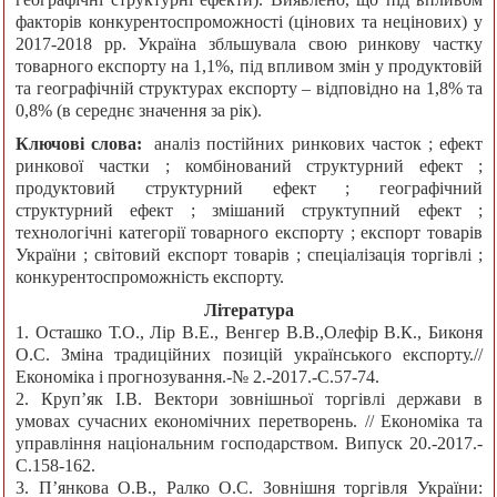
факторів конкурентоспроможності (цінових та нецінових) у
2017-2018 рр. Україна збльшувала свою ринкову частку
товарного експорту на 1,1%, під впливом змін у продуктовій
та географічній структурах експорту – відповідно на 1,8% та
0,8% (в середнє значення за рік).
Ключові слова:
аналіз постійних ринкових часток ; ефект
ринкової частки ; комбінований структурний ефект ;
продуктовий структурний ефект ; географічний
структурний ефект ; змішаний структупний ефект ;
технологічні категорії товарного експорту ; експорт товарів
України ; світовий експорт товарів ; спеціалізація торгівлі ;
конкурентоспроможність експорту.
Література
1. Осташко Т.О., Лір В.Е., Венгер В.В.,Олефір В.К., Биконя
О.С. Зміна традиційних позицій українського експорту.//
Економіка і прогнозування.-№ 2.-2017.-С.57-74.
2. Круп’як І.В. Вектори зовнішньої торгівлі держави в
умовах сучасних економічних перетворень. // Економіка та
управління національним господарством. Випуск 20.-2017.-
С.158-162.
3. П’янкова О.В., Ралко О.С. Зовнішня торгівля України: