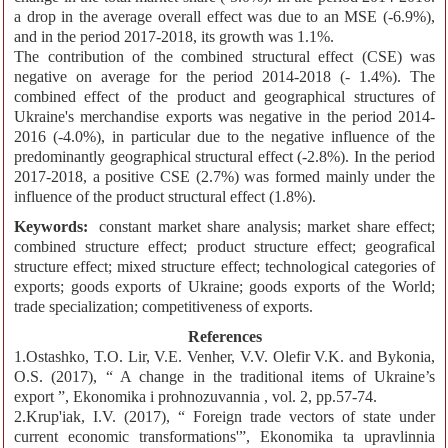
a drop in the average overall effect was due to an MSE (-6.9%),
and in the period 2017-2018, its growth was 1.1%.
The contribution of the combined structural effect (CSE) was
negative on average for the period 2014-2018 (- 1.4%). The
combined effect of the product and geographical structures of
Ukraine's merchandise exports was negative in the period 2014-
2016 (-4.0%), in particular due to the negative influence of the
predominantly geographical structural effect (-2.8%). In the period
2017-2018, a positive CSE (2.7%) was formed mainly under the
influence of the product structural effect (1.8%).
Keywords:
constant market share analysis; market share effect;
combined structure effect; product structure effect; geografical
structure effect; mixed structure effect; technological categories of
exports; goods exports of Ukraine; goods exports of the World;
trade specialization; competitiveness of exports.
References
1.Ostashko, T.O. Lir, V.E. Venher, V.V. Olefir V.K. and Bykonia,
O.S. (2017), “ A change in the traditional items of Ukraine’s
export ”, Ekonomika i prohnozuvannia , vol. 2, pp.57-74.
2.Krup'iak, I.V. (2017), “ Foreign trade vectors of state under
current economic transformations'”, Ekonomika ta upravlinnia