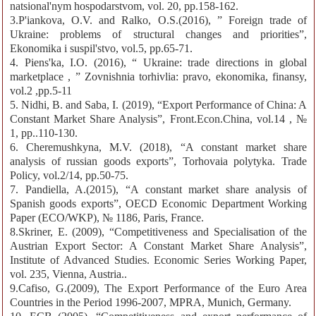
natsional'nym hospodarstvom, vol. 20, pp.158-162.
3.P'iankova, O.V. and Ralko, O.S.(2016), ” Foreign trade of
Ukraine: problems of structural changes and priorities”,
Ekonomika i suspil'stvo, vol.5, pp.65-71.
4. Piens'ka, I.O. (2016), “ Ukraine: trade directions in global
marketplace , ” Zovnishnia torhivlia: pravo, ekonomika, finansy,
vol.2 ,pp.5-11
5. Nidhi, B. and Saba, I. (2019), “Export Performance of China: A
Constant Market Share Analysis”, Front.Econ.China, vol.14 , №
1, pp..110-130.
6. Cheremushkyna, M.V. (2018), “A constant market share
analysis of russian goods exports”, Torhovaia polytyka. Trade
Policy, vol.2/14, pp.50-75.
7. Pandiella, A.(2015), “A constant market share analysis of
Spanish goods exports”, OECD Economic Department Working
Paper (ECO/WKP), № 1186, Paris, France.
8.Skriner, E. (2009), “Competitiveness and Specialisation of the
Austrian Export Sector: A Constant Market Share Analysis”,
Institute of Advanced Studies. Economic Series Working Paper,
vol. 235, Vienna, Austria..
9.Cafiso, G.(2009), The Export Performance of the Euro Area
Countries in the Period 1996-2007, MPRA, Munich, Germany.