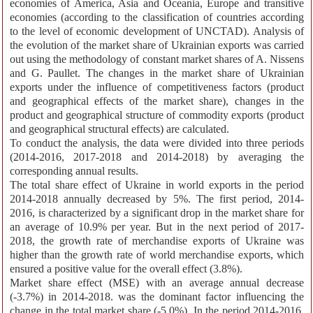
economies of America, Asia and Oceania, Europe and transitive
economies (according to the classification of countries according
to the level of economic development of UNCTAD). Analysis of
the evolution of the market share of Ukrainian exports was carried
out using the methodology of constant market shares of A. Nissens
and G. Paullet. The changes in the market share of Ukrainian
exports under the influence of competitiveness factors (product
and geographical effects of the market share), changes in the
product and geographical structure of commodity exports (product
and geographical structural effects) are calculated.
To conduct the analysis, the data were divided into three periods
(2014-2016, 2017-2018 and 2014-2018) by averaging the
corresponding annual results.
The total share effect of Ukraine in world exports in the period
2014-2018 annually decreased by 5%. The first period, 2014-
2016, is characterized by a significant drop in the market share for
an average of 10.9% per year. But in the next period of 2017-
2018, the growth rate of merchandise exports of Ukraine was
higher than the growth rate of world merchandise exports, which
ensured a positive value for the overall effect (3.8%).
Market share effect (MSE) with an average annual decrease
(-3.7%) in 2014-2018. was the dominant factor influencing the
change in the total market share (-5.0%). In the period 2014-2016.