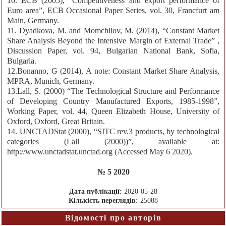
10. ECB (2005), “Competitiveness and export performance of
Euro area”, ECB Occasional Paper Series, vol. 30, Francfurt am
Main, Germany.
11. Dyadkova, M. and Momchilov, M. (2014), “Constant Market
Share Analysis Beyond the Intensive Margin of External Trade” ,
Discussion Paper, vol. 94, Bulgarian National Bank, Sofia,
Bulgaria.
12.Bonanno, G (2014), A note: Constant Market Share Analysis,
MPRA, Munich, Germany.
13.Lall, S. (2000) “The Technological Structure and Performance
of Developing Country Manufactured Exports, 1985-1998”,
Working Paper, vol. 44, Queen Elizabeth House, University of
Oxford, Oxford, Great Britain.
14. UNCTADStat (2000), “SITC rev.3 products, by technological
categories (Lall (2000))”, available at:
http://www.unctadstat.unctad.org (Accessed May 6 2020).
№ 5 2020
Дата публікації:
2020-05-28
Кількість переглядів:
25088
Відомості про авторів