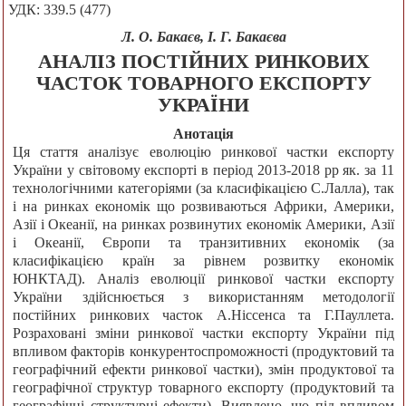
УДК: 339.5 (477)
Л. О. Бакаєв, І. Г. Бакаєва
АНАЛІЗ ПОСТІЙНИХ РИНКОВИХ
ЧАСТОК ТОВАРНОГО ЕКСПОРТУ
УКРАЇНИ
Анотація
Ця стаття аналізує еволюцію ринкової частки експорту
України у світовому експорті в період 2013-2018 рр як. за 11
технологічними категоріями (за класифікацією С.Лалла), так
і на ринках економік що розвиваються Африки, Америки,
Азії і Океанії, на ринках розвинутих економік Америки, Азії
і Океанії, Європи та транзитивних економік (за
класифікацією країн за рівнем розвитку економік
ЮНКТАД). Аналіз еволюції ринкової частки експорту
України здійснюється з використанням методології
постійних ринкових часток А.Ніссенса та Г.Пауллета.
Розраховані зміни ринкової частки експорту України під
впливом факторів конкурентоспроможності (продуктовий та
географічний ефекти ринкової частки), змін продуктової та
географічної структур товарного експорту (продуктовий та
географічні структурні ефекти). Виявлено, що під впливом