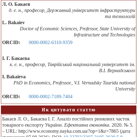
Л. О. Бакаєв
д. е. н., професор, Державний університет інфраструктури
та технологій
L. Bakaiev
Doctor of Economic Sciences, Professor, State University of
Infrastructure and Technologies
ORCID:
0000-0002-6310-9359
І. Г. Бакаєва
к. е. н., професор, Таврійський національний університет ім.
В.І. Вернадського
I. Bakaieva
PhD in Economics, Professor., V.I. Vernadsky Taurida national
University
ORCID:
0000-0002-7189-7404
Як цитувати статтю
Бакаєв Л. О., Бакаєва І. Г. Аналіз постійних ринкових часток
товарного експорту України.
Ефективна економіка
. 2020. № 5.
– URL: http://www.economy.nayka.com.ua/?op=1&z=7865 (дата