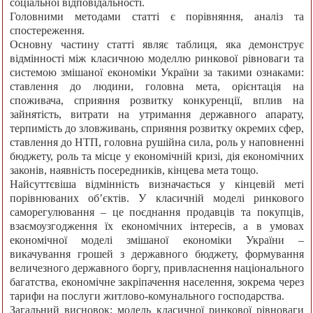
соціальної відповідальності.
Головними методами статті є порівняння, аналіз та
спостереження.
Основну частину статті являє таблиця, яка демонструє
відмінності між класичною моделлю ринкової рівноваги та
системою змішаної економіки України за такими ознаками:
ставлення до людини, головна мета, орієнтація на
споживача, сприяння розвитку конкуренції, вплив на
зайнятість, витрати на утримання державного апарату,
терпимість до зловживань, сприяння розвитку окремих сфер,
ставлення до НТП, головна рушійна сила, роль у наповненні
бюджету, роль та місце у економічній кризі, дія економічних
законів, наявність посередників, кінцева мета тощо.
Найсуттєвіша відмінність визначається у кінцевій меті
порівнюваних об’єктів. У класичній моделі ринкового
саморегулювання – це поєднання продавців та покупців,
взаємоузгодження їх економічних інтересів, а в умовах
економічної моделі змішаної економіки України –
викачування грошей з державного бюджету, формування
величезного державного боргу, привласнення національного
багатства, економічне закріпачення населення, зокрема через
тарифи на послуги житлово-комунального господарства.
Загальний висновок: модель класичної ринкової рівноваги