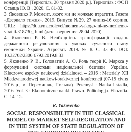
конференції [Тернопіль, 20 травня 2020 р.]. Тернопіль : ФОП
Осадца Ю. В., 2020. С. 81-82.
3. Яковенко Р. Момент, якого ми не можемо втратити. Газета
«Дзеркало тижня». 2019. Випуск №29, 27 липня-16 серпня.
URL: https://dt.ua/macrolevel/moment-yakogo-mi-ne-mozhemo-
vtratiti-318730_.html (дата звернення: 28.04.2020).
4. Яковенко Р. В. Необхідність трансформації завдань
державного регулювання в умовах сучасного стану
економіки України. Агросвіт. 2019. № 8. С. 33–40. DOI:
10.32702/2306-6792.2019.8.33.
5. Яковенко Р. В., Головатий А. О. Роль теорії К. Маркса у
формуванні системи національної безпеки України.
Kluczowe aspekty naukowej dzialalnosci – 2016 : Materialy ХІІ
Miedzynarodowej naukowi-praktycznej konferencji (07-15 січня
2016 р., м. Перемишль, Польща). Przemysl : Nauka і stadia,
2016. Vol. 3 : Ekonomiczne nauki. Prawo. Politologija. Filozofia.
С. 14–15.
R. Yakovenko
SOCIAL RESPONSIBILITY IN THE CLASSICAL
MODEL OF MARKET SELF-REGULATION AND
IN THE SYSTEM OF STATE REGULATION OF