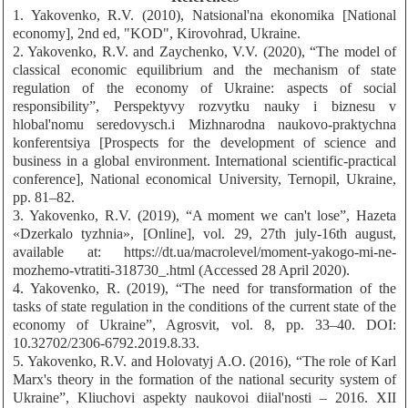
1. Yakovenko, R.V. (2010), Natsional'na ekonomika [National
economy], 2nd ed, "KOD", Kirovohrad, Ukraine.
2. Yakovenko, R.V. and Zaychenko, V.V. (2020), “The model of
classical economic equilibrium and the mechanism of state
regulation of the economy of Ukraine: aspects of social
responsibility”, Perspektyvy rozvytku nauky i biznesu v
hlobal'nomu seredovysch.i Mizhnarodnа naukovo-praktychnа
konferentsiya [Prospects for the development of science and
business in a global environment. International scientific-practical
conference], National economical University, Ternopil, Ukraine,
pp. 81–82.
3. Yakovenko, R.V. (2019), “A moment we can't lose”, Hazeta
«Dzerkalo tyzhnia», [Online], vol. 29, 27th july-16th august,
available at: https://dt.ua/macrolevel/moment-yakogo-mi-ne-
mozhemo-vtratiti-318730_.html (Accessed 28 April 2020).
4. Yakovenko, R. (2019), “The need for transformation of the
tasks of state regulation in the conditions of the current state of the
economy of Ukraine”, Agrosvit, vol. 8, pp. 33–40. DOI:
10.32702/2306-6792.2019.8.33.
5. Yakovenko, R.V. and Holovatyj A.O. (2016), “The role of Karl
Marx's theory in the formation of the national security system of
Ukraine”, Kliuchovi aspekty naukovoi diial'nosti – 2016. ХІІ