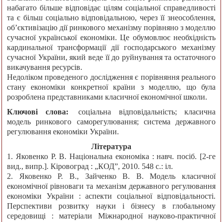
набагато більше відповідає цілям соціальної справедливості
та є більш соціально відповідальною, через її знеособлення,
об’єктивізацію дії ринкового механізму порівняно з моделлю
сучасної української економіки. Це обумовлює необхідність
кардинальної трансформації дії господарського механізму
сучасної України, який веде її до руйнування та остаточного
викачування ресурсів.
Недоліком проведеного дослідження є порівняння реального
стану економіки конкретної країни з моделлю, що була
розроблена представниками класичної економічної школи.
Ключові слова:
соціальна відповідальність; класична
модель ринкового саморегулювання; система державного
регулювання економіки України.
Література
1. Яковенко Р. В. Національна економіка : навч. посіб. [2-ге
вид., випр.]. Кіровоград : „КОД”, 2010. 548 с.: іл.
2. Яковенко Р. В., Зайченко В. В. Модель класичної
економічної рівноваги та механізм державного регулювання
економіки України : аспекти соціальної відповідальності.
Перспективи розвитку науки і бізнесу в глобальному
середовищі : матеріали Міжнародної науково-практичної