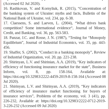
(Accessed 02 Jul 2020).
16. Rashkovan, V. and Kornyliuk, R. (2015), “Concentration of
the banking system of Ukraine: myths and facts, Bulletin of the
National Bank of Ukraine, vol. 234, pp. 6-38.
17. Claessens, S. and Laeven, L. (2004), “What drives bank
competition? Some international evidence“, Journal of Money,
Credit, and Banking, vol. 36, pp. 563-583.
18. Panzar, J.C. and Rosse, J. N. (1987), “Testing for “Monopoly
Equilibrium”, Journal of Industrial Economics, vol. 35, pp. 443-
456.
19. Shaffer, S. (2002), “Conduct in a banking monopoly”, Review
of Industrial Organization, vol. 20, pp. 221-238.
20. Shirinyan, L.V. and Shirinian, A.A. (2019), “Key indicators of
efficiency of functioning insurance market for the state”, Business
Inform, vol. 8, pp. 158-164, Available at:
https://doi.org/10.32983/2222-4459-2019-8-158-164 (Accessed 08
Jul 2020).
21. Shirinyan, L.V. and Shirinyan, A.A. (2019), “Key indicators
of efficiency of insurance market functioning for buyers of
insurance services”, Problems of the economy, vol. 3 (41), pp.
226-232, Available at: https://doi.org/10.32983/2222-0712-2019-
3-226-232 (Accessed 09 Jul 2020)