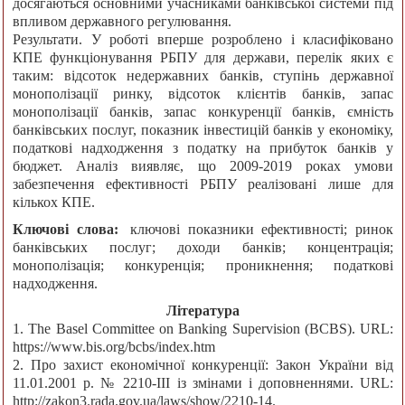
досягаються основними учасниками банківської системи під
впливом державного регулювання.
Результати. У роботі вперше розроблено і класифіковано
КПЕ функціонування РБПУ для держави, перелік яких є
таким: відсоток недержавних банків, ступінь державної
монополізації ринку, відсоток клієнтів банків, запас
монополізації банків, запас конкуренції банків, ємність
банківських послуг, показник інвестицій банків у економіку,
податкові надходження з податку на прибуток банків у
бюджет. Аналіз виявляє, що 2009-2019 роках умови
забезпечення ефективності РБПУ реалізовані лише для
кількох КПЕ.
Ключові слова:
ключові показники ефективності; ринок
банківських послуг; доходи банків; концентрація;
монополізація; конкуренція; проникнення; податкові
надходження.
Література
1. The Basel Committee on Banking Supervision (BCBS). URL:
https://www.bis.org/bcbs/index.htm
2. Про захист економічної конкуренції: Закон України від
11.01.2001 р. № 2210-III із змінами і доповненнями. URL:
http://zakon3.rada.gov.ua/laws/show/2210-14.