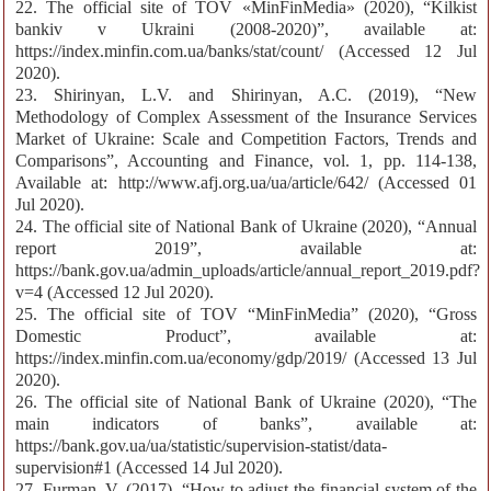
22. The official site of TOV «MinFinMedia» (2020), “Kilkist
bankiv v Ukraini (2008-2020)”, available at:
https://index.minfin.com.ua/banks/stat/count/ (Accessed 12 Jul
2020).
23. Shirinyan, L.V. and Shirinyan, A.С. (2019), “New
Methodology of Complex Assessment of the Insurance Services
Market of Ukraine: Scale and Competition Factors, Trends and
Comparisons”, Accounting and Finance, vol. 1, pp. 114-138,
Available at: http://www.afj.org.ua/ua/article/642/ (Accessed 01
Jul 2020).
24. The official site of National Bank of Ukraine (2020), “Annual
report 2019”, available at:
https://bank.gov.ua/admin_uploads/article/annual_report_2019.pdf?
v=4 (Accessed 12 Jul 2020).
25. The official site of TOV “MinFinMedia” (2020), “Gross
Domestic Product”, available at:
https://index.minfin.com.ua/economy/gdp/2019/ (Accessed 13 Jul
2020).
26. The official site of National Bank of Ukraine (2020), “The
main indicators of banks”, available at:
https://bank.gov.ua/ua/statistic/supervision-statist/data-
supervision#1 (Accessed 14 Jul 2020).
27. Furman, V. (2017), “How to adjust the financial system of the