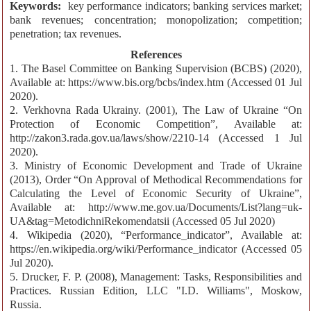
Keywords:
key performance indicators; banking services market;
bank revenues; concentration; monopolization; competition;
penetration; tax revenues.
References
1. The Basel Committee on Banking Supervision (BCBS) (2020),
Available at: https://www.bis.org/bcbs/index.htm (Accessed 01 Jul
2020).
2. Verkhovna Rada Ukrainy. (2001), The Law of Ukraine “On
Protection of Economic Competition”, Available at:
http://zakon3.rada.gov.ua/laws/show/2210-14 (Accessed 1 Jul
2020).
3. Ministry of Economic Development and Trade of Ukraine
(2013), Order “On Approval of Methodical Recommendations for
Calculating the Level of Economic Security of Ukraine”,
Available at: http://www.me.gov.ua/Documents/List?lang=uk-
UA&tag=MetodichniRekomendatsii (Accessed 05 Jul 2020)
4. Wikipedia (2020), “Performance_indicator”, Available at:
https://en.wikipedia.org/wiki/Performance_indicator (Accessed 05
Jul 2020).
5. Drucker, F. P. (2008), Management: Tasks, Responsibilities and
Practices. Russian Edition, LLC "I.D. Williams", Moskow,
Russia.