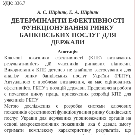
УДК: 336.7
А. С. Шірінян, Е. А. Шірінян
ДЕТЕРМІНАНТИ ЕФЕКТИВНОСТІ
ФУНКЦІОНУВАННЯ РИНКУ
БАНКІВСЬКИХ ПОСЛУГ ДЛЯ
ДЕРЖАВИ
Анотація
Ключові показники ефективності (КПЕ) визначають
результативність дій учасників ринкових відносин.
Використання КПЕ дотепер не знайшло застосування для
аналізу ринку банківських послуг України (РБПУ).
Актуальною є проблема визначення, як має оцінюватись
ефективність РБПУ з позицій держави. Представлена робота
є початком циклу праць, присвячених розробці КПЕ для
учасників РБПУ.
Метою дослідження є розробка системи ключових
показників ефективності функціонування ринку банківських
послуг України для державних уповноважених органів на
основі макроекономічних показників, яка б давала змогу
отримати комплексну характеристику результатів, що