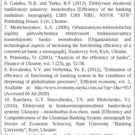
6. Galaiko, N.R. and Turko, R.F (2012), Efektyvnist diyalnosti
bankivskoyi ustanovy: monohrafiya [Efficiency of the banking
institution: monograph]; LIBS UBS NBU, NNVK "ATB"
Publishing House, Lviv, Ukraine.
7. Meshcheryakov, A.A. (2006), Orhanizatsiyno-tekhnolohichni
aspekty pidvyshchennya efektyvnosti funktsionuvannya
komertsiynoho banku: monohrafiya [Organizational and
technological aspects of increasing the functioning efficiency of a
commercial bank: a monograph], Naukovyy Svit, Kyiv, Ukraine.
8. Primostka, O. (2003), “Analysis of the efficiency of banks”,
Finance of Ukraine, vol. 1 (23), pp. 52-58.
9. Kovalenko, V.V. and Verbytska, Ya. E. (2012), “Estimation of
efficiency of functioning of banking system in the conditions of
deepening of globalization processes”, Efficient economy, vol. 2,
Available at: http://www.economy.nayka.com.ua/?op=1&z=953
(Accessed 06 Jul 2020)
10. Karcheva, G.T. Smovzhenko, T.S. and Mishchenko, V.I.
(2016), Efektyvnist ta konkurentospromozhnist bankivskoyi
systemy Ukrayiny : monohrafiya d-ra ekon. nauk [Efficiency and
Competitiveness of the Ukrainian Banking System: monograph by
Doctor of Economic Sciences], State University "Banking
University", Kyiv, Ukraine.