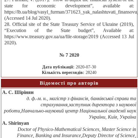
state for economic development”, available at:
https://lb.ua/blog/vasyl_furman/371623_yak_nalashtuvati_finansovu
(Accessed 14 Jul 2020).
28. Official site of the State Treasury Service of Ukraine (2019),
“Execution of the State budget”, Available at:
https://www.treasury.gov.ua/ua/file-storage/2019 (Accessed 13 Jul
2020).
№ 7 2020
Дата публікації:
2020-07-30
Кількість переглядів:
28240
Відомості про авторів
А. С. Шірінян
д. ф.-м. н., магістр з фінансів, банківської справи та
страхування,заступник директора з наукової
роботи,Навчально-науковий центр Національної академії наук
України, Київ, Україна
A. Shirinyan
Doctor of Physico-Mathematical Sciences, Master Science in
Finance, Banking and Insurance,Deputy Director of Science,