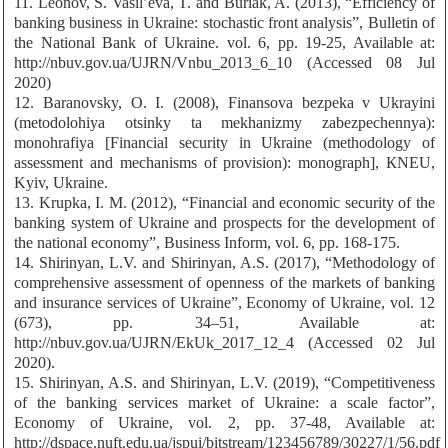
11. Leonov, S. Vasil’eva, T. and Buriak, A. (2013), “Efficiency of
banking business in Ukraine: stochastic front analysis”, Bulletin of
the National Bank of Ukraine. vol. 6, pp. 19-25, Available at:
http://nbuv.gov.ua/UJRN/Vnbu_2013_6_10 (Accessed 08 Jul
2020)
12. Baranovsky, O. I. (2008), Finansova bezpeka v Ukrayini
(metodolohiya otsinky ta mekhanizmy zabezpechennya):
monohrafiya [Financial security in Ukraine (methodology of
assessment and mechanisms of provision): monograph], КNЕU,
Kyiv, Ukraine.
13. Krupka, I. M. (2012), “Financial and economic security of the
banking system of Ukraine and prospects for the development of
the national economy”, Business Inform, vol. 6, pp. 168-175.
14. Shirinyan, L.V. and Shirinyan, A.S. (2017), “Methodology of
comprehensive assessment of openness of the markets of banking
and insurance services of Ukraine”, Economy of Ukraine, vol. 12
(673), pp. 34–51, Available at:
http://nbuv.gov.ua/UJRN/EkUk_2017_12_4 (Accessed 02 Jul
2020).
15. Shirinyan, A.S. and Shirinyan, L.V. (2019), “Competitiveness
of the banking services market of Ukraine: a scale factor”,
Economy of Ukraine, vol. 2, pp. 37-48, Available at:
http://dspace.nuft.edu.ua/jspui/bitstream/123456789/30227/1/56.pdf