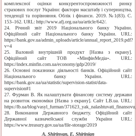
комплексної оцінки конкурентоспроможності ринку
страхових послуг України: фактори масштабу і суперництва,
тенденції та порівняння. Облік і фінанси. 2019. №1(83). С.
153–162. URL: http://www.afj.org.ua/ua/article/642/.
24. Річний звіт 2019 Національного банку України.
Офіційний сайт Національного банку України. URL:
https://bank.gov.ua/admin_uploads/article/annual_report_2019.pdf?
v=4
25. Валовий внутрішній продукт [Назва з екрану].
Офіційний сайт ТОВ «МінфінМедіа». URL:
https://index.minfin.com.ua/economy/gdp/2019/
26. Основні показники діяльності банків. Офіційний сайт
Національного банку України. URL:
https://bank.gov.ua/ua/statistic/supervision-statist/data-
supervision#1
27. Фурман В. Як налаштувати фінансову систему держави
на розвиток економіки [Назва з екрану]. Сайт LB.ua. URL:
https://lb.ua/blog/vasyl_furman/371623_yak_nalashtuvati_finansovu
28. Виконання Державного бюджету. Офіційний сайт
Державної казначейської служби України URL:
https://www.treasury.gov.ua/ua/file-storage/2019
A. Shirinyan, E. Shirinian