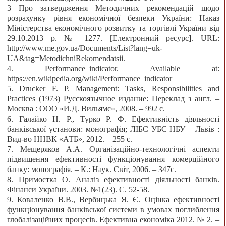
3 Про затвердження Методичних рекомендацій щодо
розрахунку рівня економічної безпеки України: Наказ
Міністерства економічного розвитку та торгівлі України від
29.10.2013 р. № 1277. [Електронний ресурс]. URL:
http://www.me.gov.ua/Documents/List?lang=uk-
UA&tag=MetodichniRekomendatsii.
4. Performance_indicator. Available at:
https://en.wikipedia.org/wiki/Performance_indicator
5. Drucker F. P. Management: Tasks, Responsibilities and
Practices (1973) Русскоязычное издание: Переклад з англ. –
Москва : ООО «И.Д. Вильямс», 2008. – 992 с.
6. Галайко Н. Р., Турко Р. Ф. Ефективність діяльності
банківської установи: монографія; ЛІБС УБС НБУ – Львів :
Вид-во ННВК «АТБ», 2012. – 255 с.
7. Мещеряков А.А. Організаційно-технологічні аспекти
підвищення ефективності функціонування комерційного
банку: монографія. – К.: Наук. Світ, 2006. – 347с.
8. Примостка О. Аналіз ефективності діяльності банків.
Фінанси України. 2003. №1(23). С. 52-58.
9. Коваленко В.В., Вербицька Я. Є. Оцінка ефективності
функціонування банківської системи в умовах поглиблення
глобалізаційних процесів. Ефективна економіка 2012. № 2. –