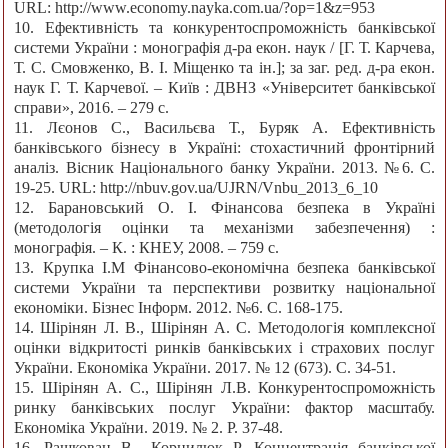
URL: http://www.economy.nayka.com.ua/?op=1&z=953
10. Ефективність та конкурентоспроможність банківської
системи України : монографія д-ра екон. наук / [Г. Т. Карчева,
Т. С. Смовженко, В. І. Міщенко та ін.]; за заг. ред. д-ра екон.
наук Г. Т. Карчевої. – Київ : ДВНЗ «Університет банківської
справи», 2016. – 279 с.
11. Лєонов С., Васильєва Т., Буряк А. Ефективність
банківського бізнесу в Україні: стохастичний фронтірний
аналіз. Вісник Національного банку України. 2013. №6. С.
19-25. URL: http://nbuv.gov.ua/UJRN/Vnbu_2013_6_10
12. Барановський О. І. Фінансова безпека в Україні
(методологія оцінки та механізми забезпечення) :
монографія. – К. : КНЕУ, 2008. – 759 с.
13. Крупка І.М Фінансово-економічна безпека банківської
системи України та перспективи розвитку національної
економіки. Бізнес Інформ. 2012. №6. C. 168-175.
14. Шірінян Л. В., Шірінян А. С. Методологія комплексної
оцінки відкритості ринків банківських і страхових послуг
України. Економіка України. 2017. № 12 (673). С. 34-51.
15. Шірінян А. С., Шірінян Л.В. Конкурентоспроможність
ринку банківських послуг України: фактор масштабу.
Економіка України. 2019. № 2. P. 37-48.
16. Рашкован В., Корнилюк Р. Концентрація банківської