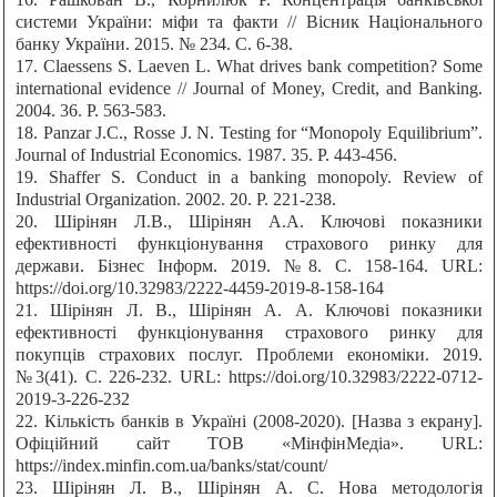
системи України: міфи та факти // Вісник Національного
банку України. 2015. № 234. С. 6-38.
17. Claessens S. Laeven L. What drives bank competition? Some
international evidence // Journal of Money, Credit, and Banking.
2004. 36. Р. 563-583.
18. Panzar J.C., Rosse J. N. Testing for “Monopoly Equilibrium”.
Journal of Industrial Economics. 1987. 35. Р. 443-456.
19. Shaffer S. Conduct in a banking monopoly. Review of
Industrial Organization. 2002. 20. Р. 221-238.
20. Шірінян Л.В., Шірінян А.А. Ключові показники
ефективності функціонування страхового ринку для
держави. Бізнес Інформ. 2019. №8. C. 158-164. URL:
https://doi.org/10.32983/2222-4459-2019-8-158-164
21. Шірінян Л. В., Шірінян А. А. Ключові показники
ефективності функціонування страхового ринку для
покупців страхових послуг. Проблеми економіки. 2019.
№3(41). С. 226-232. URL: https://doi.org/10.32983/2222-0712-
2019-3-226-232
22. Кількість банків в Україні (2008-2020). [Назва з екрану].
Офіційний сайт ТОВ «МінфінМедіа». URL:
https://index.minfin.com.ua/banks/stat/count/
23. Шірінян Л. В., Шірінян А. С. Нова методологія