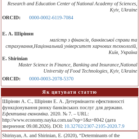
Research and Education Center of National Academy of Sciences,
Kyiv, Ukraine
ORCID:
0000-0002-6119-7084
Е. А. Шірінян
магістр з фінансів, банківської справи та
страхування,Національний університет харчових технологій,
Київ, Україна
E. Shirinian
Master Science in Finance, Banking and Insurance,National
University of Food Technologies, Kyiv, Ukraine
ORCID:
0000-0003-2078-5370
Як цитувати статтю
Шірінян А. С., Шірінян Е. А. Детермінанти ефективності
функціонування ринку банківських послуг для держави.
Ефективна економіка
. 2020. № 7. – URL:
http://www.economy.nayka.com.ua/?op=1&z=8042 (дата
звернення: 09.08.2026). DOI:
10.32702/2307-2105-2020.7.9
Shirinyan, A. and Shirinian, E. (2020), “Determinants of the