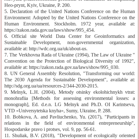
Heo-prynt, Kyiv, Ukraine, P. 200.
5. Declaration of the United Nations Conference on the Human
Environment: Adopted by the United Nations Conference on the
Human Environment. Stockholm. 1972 year, available at:
https://zakon.rada.gov.ua/laws/show/995_454.
6. Official site World Data Center for Geoinformatics and
Sustainable Development, non-governmental organization,
available at: http://wdc.org.ua/uk/about-us.
7. The Verkhovna Rada of Ukraine (1994), The Law of Ukraine "
Convention on the Protection of Biological Diversity of 1992",
available at: https://zakon.rada.gov.ua/laws/show/995_030.
8. UN General Assembly Resolution, "Transforming our world:
The 2030 Agenda for Sustainable Development", available at:
http://sdg.org.ua/ua/resources-2/344-2030-2015.
9. Melnyk, L.H. (2004), Metody otsinky ekolohichnykh vtrat:
monohrafiia [Methods for assessing environmental losses: a
monograph], Ed. d.e.n. LG Melnyk and Ph.D. OI Karintseva,
VTD «Universytetska knyha», Sumy, Ukraine, P. 288.
10. Bobkova, A. and Pavliuchenko, Yu. (2017), "Participants in
relations in the field of environmental entrepreneurship",
Hospodarske pravo i protses, vol. 9, pp. 56-61.
11. Shuliak, B.V. (2018), "Development of ecologically oriented