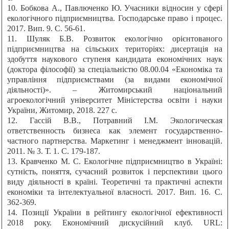
10. Бобкова А., Павлюченко Ю. Учасники відносин у сфері
екологічного підприємництва. Господарське право і процес.
2017. Вип. 9. С. 56-61.
11. Шуляк Б.В. Розвиток екологічно орієнтованого
підприємництва на сільських територіях: дисертація на
здобуття наукового ступеня кандидата економічних наук
(доктора філософії) за спеціальністю 08.00.04 «Економіка та
управління підприємствами (за видами економічної
діяльності)». – Житомирський національний
агроекологічний університет Міністерства освіти і науки
України, Житомир, 2018. 227 с.
12. Гассій В.В., Потравний І.М. Экологическая
ответственность бизнеса как элемент государственно-
частного партнерства. Маркетинг і менеджмент інновацій.
2011. № 3. Т. 1. С. 179-187.
13. Кравченко М. С. Екологічне підприємництво в Україні:
сутність, поняття, сучасний розвиток і перспективи цього
виду діяльності в країні. Теоретичні та практичні аспекти
економіки та інтелектуальної власності. 2017. Вип. 16. С.
362-369.
14. Позиції України в рейтингу екологічної ефективності
2018 року. Економічний дискусійний клуб. URL: