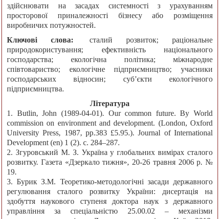
здійснювати на засадах системності з урахуванням
просторової приналежності бізнесу або розміщення
виробничих потужностей.
Ключові слова:
сталий розвиток; раціональне
природокористування; ефективність національного
господарства; екологічна політика; міжнародне
співтовариство; екологічне підприємництво; учасники
господарських відносин; суб’єкти екологічного
підприємництва.
Література
1. Butlin, John (1989-04-01). Our common future. By World
commission on environment and development. (London, Oxford
University Press, 1987, pp.383 £5.95.). Journal of International
Development (en) 1 (2). с. 284–287.
2. Згуровський М. З. Україна у глобальних вимірах сталого
розвитку. Газета «Дзеркало тижня», 20-26 травня 2006 р. №
19.
3. Бурик З.М. Теоретико-методологічні засади державного
регулювання сталого розвитку України: дисертація на
здобуття наукового ступеня доктора наук з державного
управління за спеціальністю 25.00.02 – механізми