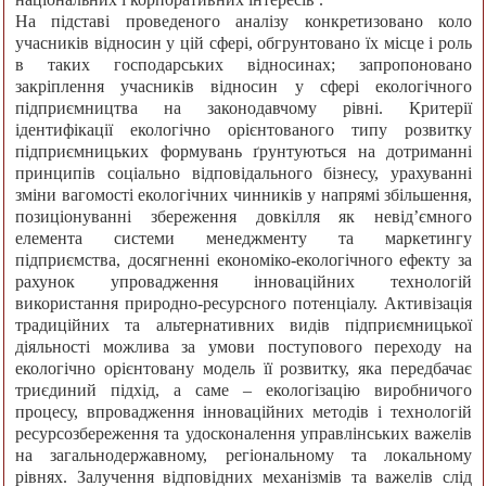
На підставі проведеного аналізу конкретизовано коло
учасників відносин у цій сфері, обгрунтовано їх місце і роль
в таких господарських відносинах; запропоновано
закріплення учасників відносин у сфері екологічного
підприємництва на законодавчому рівні. Критерії
ідентифікації екологічно орієнтованого типу розвитку
підприємницьких формувань ґрунтуються на дотриманні
принципів соціально відповідального бізнесу, урахуванні
зміни вагомості екологічних чинників у напрямі збільшення,
позиціонуванні збереження довкілля як невід’ємного
елемента системи менеджменту та маркетингу
підприємства, досягненні економіко-екологічного ефекту за
рахунок упровадження інноваційних технологій
використання природно-ресурсного потенціалу. Активізація
традиційних та альтернативних видів підприємницької
діяльності можлива за умови поступового переходу на
екологічно орієнтовану модель її розвитку, яка передбачає
триєдиний підхід, а саме – екологізацію виробничого
процесу, впровадження інноваційних методів і технологій
ресурсозбереження та удосконалення управлінських важелів
на загальнодержавному, регіональному та локальному
рівнях. Залучення відповідних механізмів та важелів слід