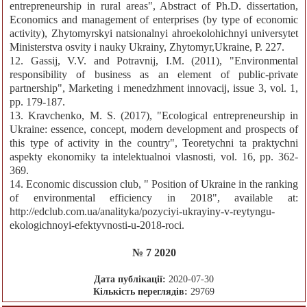
entrepreneurship in rural areas", Abstract of Ph.D. dissertation,
Economics and management of enterprises (by type of economic
activity), Zhytomyrskyi natsionalnyi ahroekolohichnyi universytet
Ministerstva osvity i nauky Ukrainy, Zhytomyr,Ukraine, P. 227.
12. Gassіj, V.V. and Potravnij, І.M. (2011), "Environmental
responsibility of business as an element of public-private
partnership", Marketing і menedzhment іnnovacіj, issue 3, vol. 1,
pp. 179-187.
13. Kravchenko, M. S. (2017), "Ecological entrepreneurship in
Ukraine: essence, concept, modern development and prospects of
this type of activity in the country", Teoretychni ta praktychni
aspekty ekonomiky ta intelektualnoi vlasnosti, vol. 16, pp. 362-
369.
14. Economic discussion club, " Position of Ukraine in the ranking
of environmental efficiency in 2018", available at:
http://edclub.com.ua/analityka/pozyciyi-ukrayiny-v-reytyngu-
ekologichnoyi-efektyvnosti-u-2018-roci.
№ 7 2020
Дата публікації:
2020-07-30
Кількість переглядів:
29769