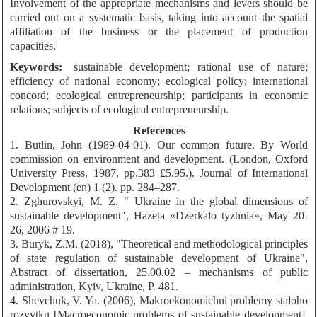
Involvement of the appropriate mechanisms and levers should be
carried out on a systematic basis, taking into account the spatial
affiliation of the business or the placement of production
capacities.
Keywords:
sustainable development; rational use of nature;
efficiency of national economy; ecological policy; international
concord; ecological entrepreneurship; participants in economic
relations; subjects of ecological entrepreneurship.
References
1. Butlin, John (1989-04-01). Our common future. By World
commission on environment and development. (London, Oxford
University Press, 1987, pp.383 £5.95.). Journal of International
Development (en) 1 (2). pp. 284–287.
2. Zghurovskyi, M. Z. " Ukraine in the global dimensions of
sustainable development", Hazeta «Dzerkalo tyzhnia», May 20-
26, 2006 # 19.
3. Buryk, Z.M. (2018), "Theoretical and methodological principles
of state regulation of sustainable development of Ukraine",
Abstract of dissertation, 25.00.02 – mechanisms of public
administration, Kyiv, Ukraine, P. 481.
4. Shevchuk, V. Ya. (2006), Makroekonomichni problemy staloho
rozvytku [Macroeconomic problems of sustainable development],