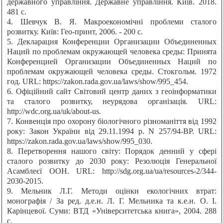
державного управління. Державне управління. Київ. 2018.
481 с.
4. Шевчук В. Я. Макроекономічні проблеми сталого
розвитку. Київ: Гео-принт, 2006. - 200 с.
5. Декларация Конференции Организации Объединенных
Наций по проблемам окружающей человека среды: Принята
Конференцией Организации Объединенных Наций по
проблемам окружающей человека среды. Стокгольм. 1972
год. URL: https://zakon.rada.gov.ua/laws/show/995_454.
6. Офіційний сайт Світовий центр даних з геоінформатики
та сталого розвитку, неурядова організація. URL:
http://wdc.org.ua/uk/about-us.
7. Конвенція про охорону біологічного різноманіття від 1992
року: Закон України від 29.11.1994 р. N 257/94-ВР. URL:
https://zakon.rada.gov.ua/laws/show/995_030.
8. Перетворення нашого світу: Порядок денний у сфері
сталого розвитку до 2030 року: Резолюція Генеральної
Асамблеєї ООН. URL: http://sdg.org.ua/ua/resources-2/344-
2030-2015.
9. Мельник Л.Г. Методи оцiнки екологiчних втрат:
монографiя / За ред. д.е.н. Л. Г. Мельника та к.е.н. О. I.
Карiнцевої. Суми: ВТД «Унiверситетська книга», 2004. 288
с.