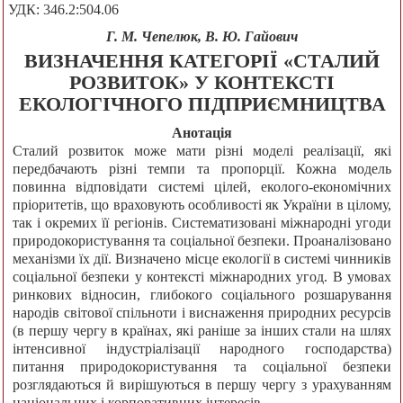
УДК: 346.2:504.06
Г. М. Чепелюк, В. Ю. Гайович
ВИЗНАЧЕННЯ КАТЕГОРІЇ «СТАЛИЙ
РОЗВИТОК» У КОНТЕКСТІ
ЕКОЛОГІЧНОГО ПІДПРИЄМНИЦТВА
Анотація
Сталий розвиток може мати різні моделі реалізації, які
передбачають різні темпи та пропорції. Кожна модель
повинна відповідати системі цілей, еколого-економічних
пріоритетів, що враховують особливості як України в цілому,
так і окремих її регіонів. Систематизовані міжнародні угоди
природокористування та соціальної безпеки. Проаналізовано
механізми їх дії. Визначено місце екології в системі чинників
соціальної безпеки у контексті міжнародних угод. В умовах
ринкових відносин, глибокого соціального розшарування
народів світової спільноти і виснаження природних ресурсів
(в першу чергу в країнах, які раніше за інших стали на шлях
інтенсивної індустріалізації народного господарства)
питання природокористування та соціальної безпеки
розглядаються й вирішуються в першу чергу з урахуванням
національних і корпоративних інтересів .