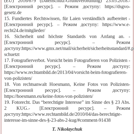
(EU) 2016/679 (Datenschutz-Grundverordnung) 23.05.2018.-
[Електронний ресурс]. – Режим доступу: https://dsgvo-
gesetz.de
15. Fundiertes Rechtswissen, für Laien verständlich aufbereitet -
[Електронний ресурс]. – Режим доступу: https://www.e-
recht24.de/mitglieder/
16. Sicherheit und höchste Standards von Anfang an. -
[Електронний ресурс]. – Режим
доступу:https://www.gmx.net/mail/sicherheit/sicherheitsstandard/#.
schuetzt
17. Fotografierverbot. Vorsicht beim Fotografieren von Polizisten -
[Електронний ресурс]. – Режим доступу:
https://www.rechtambild.de/2013/04/vorsicht-beim-fotografieren-
von-polizisten/
18. Von rechtsanwalt Hoesmann, Keine Fotos von Polizisten-
[Електронний ресурс]. – Режим доступу:
https://hoesmann.eu/keine-fotos-von-polizisten/
19. Fotorecht. Das “berechtigte Interesse” im Sinne des § 23 Abs.
2 KUG.- [Електронний ресурс]. – Режим
доступу:https://www.rechtambild.de/2010/04/das-berechtigte-
interesse-im-sinne-des-§-23-abs-2-kug/#comment-91438
T. Nikolaychuk