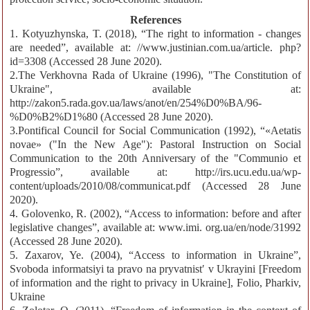
References
1. Kotyuzhynska, T. (2018), “The right to information - changes
are needed”, available at: //www.justinian.com.ua/article. php?
id=3308 (Accessed 28 June 2020).
2.The Verkhovna Rada of Ukraine (1996), "The Constitution of
Ukraine", available at:
http://zakon5.rada.gov.ua/laws/anot/en/254%D0%BA/96-
%D0%B2%D1%80 (Accessed 28 June 2020).
3.Pontifical Council for Social Communication (1992), “«Aetatis
novae» ("In the New Age"): Pastoral Instruction on Social
Communication to the 20th Anniversary of the "Communio et
Progressio”, available at: http://irs.ucu.edu.ua/wp-
content/uploads/2010/08/communicat.pdf (Accessed 28 June
2020).
4. Golovenko, R. (2002), “Access to information: before and after
legislative changes”, available at: www.imi. org.ua/en/node/31992
(Accessed 28 June 2020).
5. Zaxarov, Ye. (2004), “Access to information in Ukraine”,
Svoboda informatsiyi ta pravo na pryvatnistʹ v Ukrayini [Freedom
of information and the right to privacy in Ukraine], Folio, Pharkiv,
Ukraine