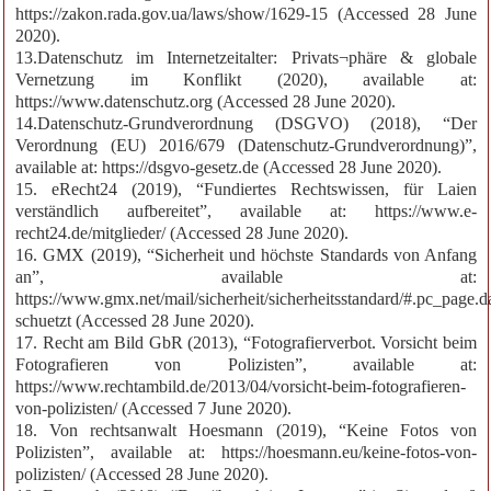
https://zakon.rada.gov.ua/laws/show/1629-15 (Accessed 28 June
2020).
13.Datenschutz im Internetzeitalter: Privats¬phäre & globale
Vernetzung im Konflikt (2020), available at:
https://www.datenschutz.org (Accessed 28 June 2020).
14.Datenschutz-Grundverordnung (DSGVO) (2018), “Der
Verordnung (EU) 2016/679 (Datenschutz-Grundverordnung)”,
available at: https://dsgvo-gesetz.de (Accessed 28 June 2020).
15. eRecht24 (2019), “Fundiertes Rechtswissen, für Laien
verständlich aufbereitet”, available at: https://www.e-
recht24.de/mitglieder/ (Accessed 28 June 2020).
16. GMX (2019), “Sicherheit und höchste Standards von Anfang
an”, available at:
https://www.gmx.net/mail/sicherheit/sicherheitsstandard/#.pc_page.d
schuetzt (Accessed 28 June 2020).
17. Recht am Bild GbR (2013), “Fotografierverbot. Vorsicht beim
Fotografieren von Polizisten”, available at:
https://www.rechtambild.de/2013/04/vorsicht-beim-fotografieren-
von-polizisten/ (Accessed 7 June 2020).
18. Von rechtsanwalt Hoesmann (2019), “Keine Fotos von
Polizisten”, available at: https://hoesmann.eu/keine-fotos-von-
polizisten/ (Accessed 28 June 2020).