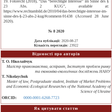
19. Fotorecht (2018), “Das “berechtigte Interesse” im Sinne des §
23 Abs. 2 KUG”, available at:
https://www.rechtambild.de/2010/04/das-berechtigte-interesse-im-
sinne-des-§-23-abs-2-kug/#comment-91438 (Accessed 28 June
2020).
№ 8 2020
Дата публікації:
2020-08-27
Кількість переглядів:
23922
Відомості про авторів
Т. О. Ніколайчук
Магістр правознавства, аспірант, Інститут проблем ринку
та економіко-екологічних досліджень НАНУ
T. Nikolaychuk
Master of law, Postgraduate student, Institute of Market Problems
and Economic-Ecological Researches of the National Academy of
Science of Ukraine
ORCID:
0000-0001-6268-7723
Як цитувати статтю