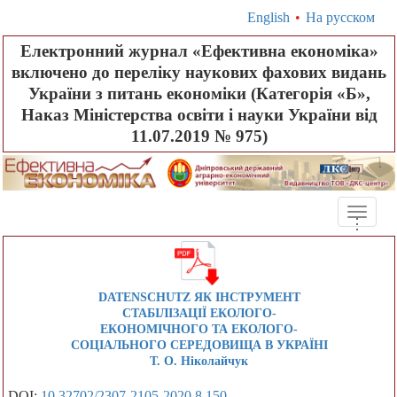
English
•
На русском
Електронний журнал «Ефективна економіка»
включено до переліку наукових фахових видань
України з питань економіки (Категорія «Б»,
Наказ Міністерства освіти і науки України від
11.07.2019 № 975)
Toggle
.
.
.
naviga
DATENSCHUTZ ЯК ІНСТРУМЕНТ
СТАБІЛІЗАЦІЇ ЕКОЛОГО-
ЕКОНОМІЧНОГО ТА ЕКОЛОГО-
СОЦІАЛЬНОГО СЕРЕДОВИЩА В УКРАЇНІ
Т. О. Ніколайчук
DOI:
10.32702/2307-2105-2020.8.150