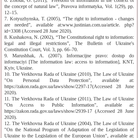
6. Zolotar, O. (2011), “Freedom of information in the context of
the concept of natural law”, Pravova informatyka, Vol. 1(29), pp.
12–15.
7. Kotyuzhynska, T. (2005), “The right to information - changes
are needed”, available at:www.justinian.com.ua/article. php?
id=3308 (Accessed 28 June 2020).
8. Kushakova, N. (2002), “The Constitutional right to information:
legal and illegal restrictions”, The Bulletin of Ukraine's
Constitution Court, Vol. 3, pp. 66–70.
9. Marushhak, A. (2007). Informacijne pravo: dostup do
informaciyi [The information law: access to information], KNT,
Kyiv, Ukraine.
10. The Verkhovna Rada of Ukraine (2010), The Law of Ukraine
"On Personal Data Protection", available at:
https://zakon.rada.gov.ua/laws/show/2297-17(Accessed 28 June
2020).
11. The Verkhovna Rada of Ukraine (2011), The Law of Ukraine
"On Access to Public Information", available at:
https://zakon.rada.gov.ua/laws/show/2939-17 (Accessed 28 June
2020).
12. The Verkhovna Rada of Ukraine (2004), The Law of Ukraine
"On the National Program of Adaptation of the Legislation of
Ukraine to the Legislation of the European Union", available at: