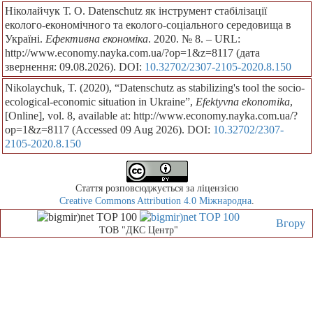
Ніколайчук Т. О. Datenschutz як інструмент стабілізації
еколого-економічного та еколого-соціального середовища в
Україні.
Ефективна економіка
. 2020. № 8. – URL:
http://www.economy.nayka.com.ua/?op=1&z=8117 (дата
звернення: 09.08.2026). DOI:
10.32702/2307-2105-2020.8.150
Nikolaychuk, T. (2020), “Datenschutz as stabilizing's tool the socio-
ecological-economic situation in Ukraine”,
Efektyvna ekonomika
,
[Online], vol. 8, available at: http://www.economy.nayka.com.ua/?
op=1&z=8117 (Accessed 09 Aug 2026). DOI:
10.32702/2307-
2105-2020.8.150
Стаття розповсюджується за ліцензією
Creative Commons Attribution 4.0 Міжнародна
.
Вгору
ТОВ "ДКС Центр"