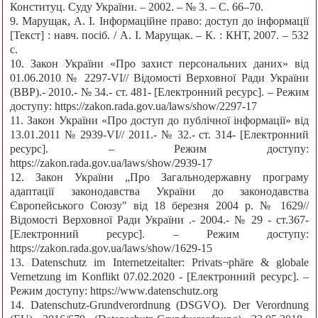
Конституц. Суду України. – 2002. – № 3. – С. 66–70.
9. Марущак, А. І. Інформаційне право: доступ до інформації
[Текст] : навч. посіб. / А. І. Марущак. – К. : КНТ, 2007. – 532
c.
10. Закон України «Про захист персональних даних» від
01.06.2010 № 2297-VI// Відомості Верховної Ради України
(ВВР).- 2010.- № 34.- ст. 481- [Електронний ресурс]. – Режим
доступу: https://zakon.rada.gov.ua/laws/show/2297-17
11. Закон України «Про доступ до публічної інформації» від
13.01.2011 № 2939-VI// 2011.- № 32.- ст. 314- [Електронний
ресурс]. – Режим доступу:
https://zakon.rada.gov.ua/laws/show/2939-17
12. Закон України „Про Загальнодержавну програму
адаптації законодавства України до законодавства
Європейського Союзу" від 18 березня 2004 р. № 1629//
Відомості Верховної Ради України .- 2004.- № 29 - ст.367-
[Електронний ресурс]. – Режим доступу:
https://zakon.rada.gov.ua/laws/show/1629-15
13. Datenschutz im Internetzeitalter: Privats¬phäre & globale
Vernetzung im Konflikt 07.02.2020 - [Електронний ресурс]. –
Режим доступу: https://www.datenschutz.org
14. Datenschutz-Grundverordnung (DSGVO). Der Verordnung