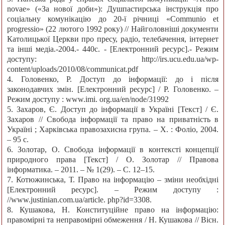
novae» («За нової доби»): Душпастирська інструкція про
соціальну комунікацію до 20-ї річниці «Communio et
progressio» (22 лютого 1992 року) // Найголовніші документи
Католицької Церкви про пресу, радіо, телебачення, інтернет
та інші медіа.-2004.- 440с. - [Електронний ресурс].- Режим
доступу: http://irs.ucu.edu.ua/wp-
content/uploads/2010/08/communicat.pdf
4. Головенко, Р. Доступ до інформації: до і після
законодавчих змін. [Електронний ресурс] / Р. Головенко. –
Режим доступу : www.imi. org.ua/en/node/31992
5. Захаров, Є. Доступ до інформації в Україні [Текст] / Є.
Захаров // Свобода інформації та право на приватність в
Україні ; Харківська правозахисна група. – Х. : Фоліо, 2004.
– 95 с.
6. Золотар, О. Свобода інформації в контексті концепції
природного права [Текст] / О. Золотар // Правова
інформатика. – 2011. – № 1(29). – С. 12–15.
7. Котюжинська, Т. Право на інформацію – зміни необхідні
[Електронний ресурс]. – Режим доступу :
//www.justinian.com.ua/article. php?id=3308.
8. Кушакова, Н. Конституційне право на інформацію:
правомірні та неправомірні обмеження / Н. Кушакова // Вісн.