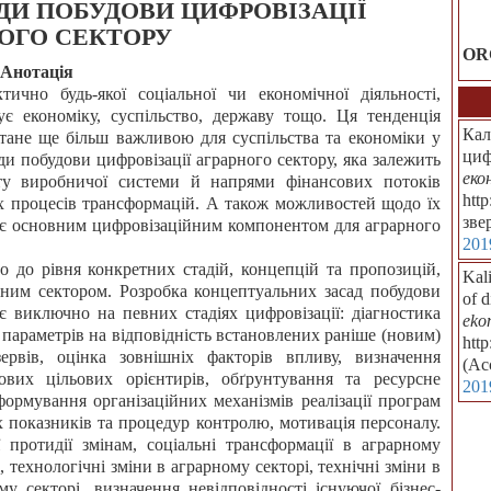
ДИ ПОБУДОВИ ЦИФРОВІЗАЦІЇ
ОГО СЕКТОРУ
OR
Анотація
ично будь-якої соціальної чи економічної діяльності,
є економіку, суспільство, державу тощо. Ця тенденція
Кал
 стане ще більш важливою для суспільства та економіки у
циф
ади побудови цифровізації аграрного сектору, яка залежить
еко
боту виробничої системи й напрями фінансових потоків
htt
х процесів трансформацій. А також можливостей щодо їх
зве
 є основним цифровізаційним компонентом для аграрного
201
 до рівня конкретних стадій, концепцій та пропозицій,
Kali
ним сектором. Розробка концептуальних засад побудови
of d
ує виключно на певних стадіях цифровізації: діагностика
eko
 параметрів на відповідність встановлених раніше (новим)
htt
ервів, оцінка зовнішніх факторів впливу, визначення
(Ac
ових цільових орієнтирів, обґрунтування та ресурсне
201
 формування організаційних механізмів реалізації програм
их показників та процедур контролю, мотивація персоналу.
ї протидії змінам, соціальні трансформації в аграрному
, технологічні зміни в аграрному секторі, технічні зміни в
му секторі, визначення невідповідності існуючої бізнес-