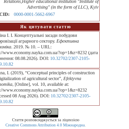
Relations,Higher educational institution "Institute of
Advertising" (in the form of LLC), Kyiv
CID:
0000-0001-5662-6967
Як цитувати статтю
іна І. І. Концептуальні засади побудови
ровізації аграрного сектору.
Ефективна
номіка
. 2019. № 10. – URL:
p://www.economy.nayka.com.ua/?op=1&z=8232 (дата
рнення: 08.08.2026). DOI:
10.32702/2307-2105-
9.10.82
na, I. (2019), “Conceptual principles of construction
igitalization of agricultural sector”,
Efektyvna
nomika
, [Online], vol. 10, available at:
p://www.economy.nayka.com.ua/?op=1&z=8232
cessed 08 Aug 2026). DOI:
10.32702/2307-2105-
9.10.82
Стаття розповсюджується за ліцензією
Creative Commons Attribution 4.0 Міжнародна
.