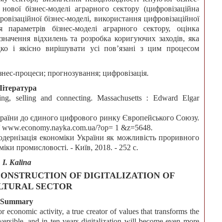
нової бізнес-моделі аграрного сектору (цифровізаційна
ровізаційної бізнес-моделі, використання цифровізаційної
я параметрів бізнес-моделі аграрного сектору, оцінка
изначення відхилень та розробка коригуючих заходів, яка
о і якісно вирішувати усі пов’язані з цим процесом
ізнес-процеси; прогнозування; цифровізація.
Література
ing, selling and connecting. Massachusetts : Edward Elgar
країни до єдиного цифрового ринку Європейського Союзу.
:// www.economy.nayka.com.ua/?op= 1 &z=5648.
дернізація економіки України як можливість проривного
ки промисловості. - Київ, 2018. - 252 с.
I. Kalina
CONSTRUCTION OF DIGITALIZATION OF
LTURAL SECTOR
Summary
or economic activity, a true creator of values that transforms the
eversible, and in ten years digitalization will become even more