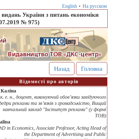
English
•
На русском
видань України з питань економіки
.07.2019 № 975)
Назад
Головна
Відомості про авторів
. Каліна
к. е. н., доцент, виконуючий обов’язки завідуючого
федри реклами та зв’язків з громадськістю, Вищий
навчальний заклад "Інститут реклами" (у формі
ТОВ)
Kalina
hD in Economics, Associate Professor, Acting Head of
the Department of Advertising and Public