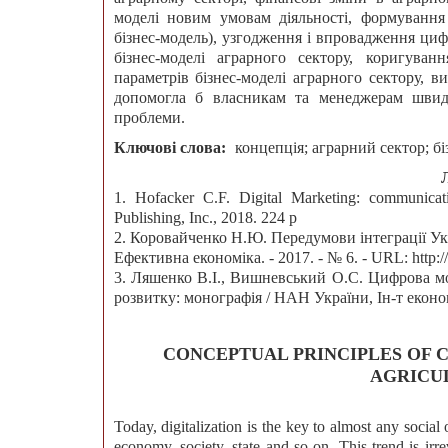
моделі новим умовам діяльності, формування 
бізнес-модель), узгодження і впровадження циф
бізнес-моделі аграрного сектору, коригуванн
параметрів бізнес-моделі аграрного сектору, в
допомогла б власникам та менеджерам швидк
проблеми.
Ключові слова:
концепція; аграрний сектор; б
1. Hofacker C.F. Digital Marketing: communicat
Publishing, Inc., 2018. 224 р
2. Коровайченко Н.Ю. Передумови інтеграції У
Ефективна економіка. - 2017. - № 6. - URL: http
3. Ляшенко В.I., Вишневський О.С. Цифрова мо
розвитку: монографія / НАН України, Ін-т економі
CONCEPTUAL PRINCIPLES OF 
AGRICU
Today, digitalization is the key to almost any social 
economy, society, state and so on. This trend is irr