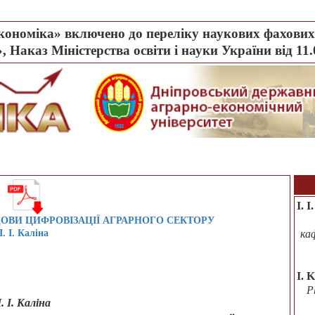
ономіка» включено до переліку наукових фахових 
, Наказ Міністерства освіти і науки України від 11
І. І
ОВИ ЦИФРОВІЗАЦІЇ АГРАРНОГО СЕКТОРУ
І. І. Каліна
ка
I. 
P
І. І. Каліна