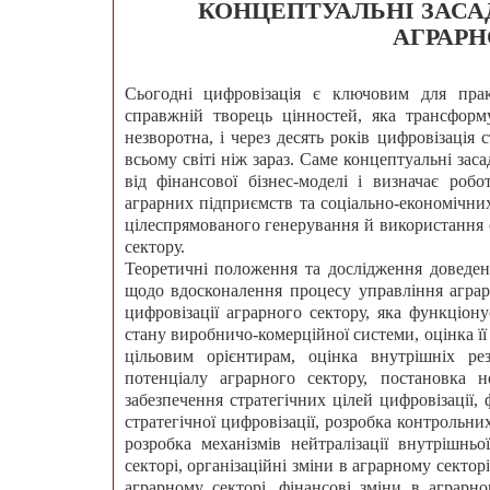
КОНЦЕПТУАЛЬНІ ЗАСА
АГРАРН
Сьогодні цифровізація є ключовим для практ
справжній творець цінностей, яка трансформу
незворотна, і через десять років цифровізація
всьому світі ніж зараз. Саме концептуальні зас
від фінансової бізнес-моделі і визначає ро
аграрних підприємств та соціально-економічни
цілеспрямованого генерування й використання
сектору.
Теоретичні положення та дослідження доведено
щодо вдосконалення процесу управління аграр
цифровізації аграрного сектору, яка функціон
стану виробничо-комерційної системи, оцінка її
цільовим орієнтирам, оцінка внутрішніх рез
потенціалу аграрного сектору, постановка н
забезпечення стратегічних цілей цифровізації,
стратегічної цифровізації, розробка контрольн
розробка механізмів нейтралізації внутрішньо
секторі, організаційні зміни в аграрному секторі
аграрному секторі, фінансові зміни в аграрно