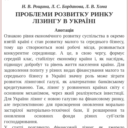
Н. В. Рощина, Л. С. Борданова, Л. В. Хома
ПРОБЛЕМИ РОЗВИТКУ РИНКУ
ЛІЗИНГУ В УКРАЇНІ
Анотація
Ознакою рівня економічного розвитку суспільства в окремо
взятій країні є стан розвитку малого та середнього бізнесу,
тому що створюються нові робочі місця, розвивається
конкурентне середовище. А це, в свою чергу, формує
середній клас, стабілізує економіку країни і, як наслідок,
підвищує добробут та рівень життя населення країни. Для
задоволення попиту у різних видах фінансування малого та
середнього бізнесу в Україні значну роль може зіграти
розвиток лізингової галузі, як альтернативи банківському
кредитуванню. Так, лізинг у розвинених країнах світу є
основним механізмом, через який реалізуються інвестиції.
Для України лізинг є новою галуззю на фінансовому ринку,
але перспективною для прискорення оновлення морально
застарілої матеріально-технічної бази, її розширення та
оновлення основних фонди різних суб’єктів
господарювання.
У статті розглянуто фінансовий лізинг як джерело