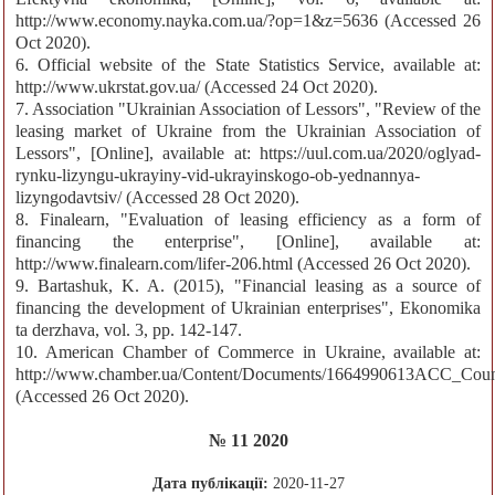
http://www.economy.nayka.com.ua/?op=1&z=5636 (Accessed 26
Oct 2020).
6. Official website of the State Statistics Service, available at:
http://www.ukrstat.gov.ua/ (Accessed 24 Oct 2020).
7. Association "Ukrainian Association of Lessors", "Review of the
leasing market of Ukraine from the Ukrainian Association of
Lessors", [Online], available at: https://uul.com.ua/2020/oglyad-
rynku-lizyngu-ukrayiny-vid-ukrayinskogo-ob-yednannya-
lizyngodavtsiv/ (Accessed 28 Oct 2020).
8. Finalearn, "Evaluation of leasing efficiency as a form of
financing the enterprise", [Online], available at:
http://www.finalearn.com/lifer-206.html (Accessed 26 Oct 2020).
9. Bartashuk, K. A. (2015), "Financial leasing as a source of
financing the development of Ukrainian enterprises", Ekonomika
ta derzhava, vol. 3, pp. 142-147.
10. American Chamber of Commerce in Ukraine, available at:
http://www.chamber.ua/Content/Documents/1664990613ACC_Coun
(Accessed 26 Oct 2020).
№ 11 2020
Дата публікації:
2020-11-27