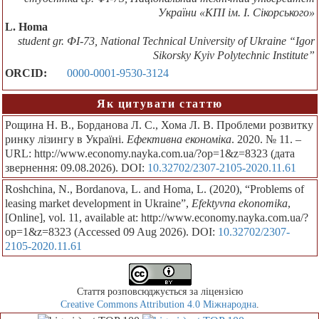
України «КПІ ім. І. Сікорського»
L. Homa
student gr. ФІ-73, National Technical University of Ukraine “Igor
Sikorsky Kyiv Polytechnic Institute”
ORCID:
0000-0001-9530-3124
Як цитувати статтю
Рощина Н. В., Борданова Л. С., Хома Л. В. Проблеми розвитку
ринку лізингу в Україні.
Ефективна економіка
. 2020. № 11. –
URL: http://www.economy.nayka.com.ua/?op=1&z=8323 (дата
звернення: 09.08.2026). DOI:
10.32702/2307-2105-2020.11.61
Roshchina, N., Bordanova, L. and Homa, L. (2020), “Problems of
leasing market development in Ukraine”,
Efektyvna ekonomika
,
[Online], vol. 11, available at: http://www.economy.nayka.com.ua/?
op=1&z=8323 (Accessed 09 Aug 2026). DOI:
10.32702/2307-
2105-2020.11.61
Стаття розповсюджується за ліцензією
Creative Commons Attribution 4.0 Міжнародна
.