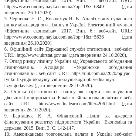
«Ефективна економіка». 2019. Вип. 1.: веб-сайт. URL:
http://www.economy.nayka.com.ua/?op=1&z=6849 (дата
звернення: 26.10.2020).
5. Черненко Н. О., Ковальчук Н. В. Аналіз стану сучасного
ринку міжнародного лізингу в Україні. Електронний журнал
«Ефективна економіка». 2017. Вип. 6.: веб-сайт. URL:
http://www.economy.nayka.com.ua/?op=1&z=5636 (дата
звернення: 26.10.2020).
6. Офіційний сайт Державної служби статистики.: веб-сайт
URL: http://www.ukrstat.gov.ua/ (дата звернення 24.10.2020).
7. Огляд ринку лізингу України від Українського об’єднання
лізингодавців. Асоціація «Українське об’єднання
лізингодавців»: веб-сайт URL: https://uul.com.ua/2020/oglyad-
rynku-lizyngu-ukrayiny-vid-ukrayinskogo-ob-yednannya-
lizyngodavtsiv/ (дата звернення 28.10.2020).
8. Оцінка ефективності лізингу як форми фінансування
діяльності підприємства. Finalearn Фінансова аналітика: веб-
сайт URL: http://www.finalearn.com/lifer-206.html (дата
звернення 26.10.2020).
9. Барташук К. А. Фінансовий лізинг як джерело
фінансування розвитку підприємств України . Економіка та
держава. 2015. Вип. 3. С. 142-147.
10. Американська торговельна палата в Україні веб-сайт