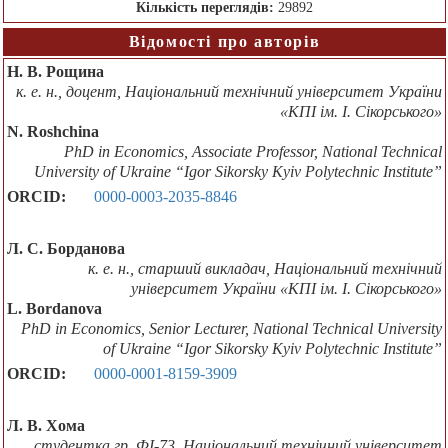
Кількість переглядів:
29892
Відомості про авторів
Н. В. Рощина
к. е. н., доцент, Національний технічний університет України
«КПІ ім. І. Сікорського»
N. Roshchina
PhD in Economics, Associate Professor, National Technical
University of Ukraine “Igor Sikorsky Kyiv Polytechnic Institute”
ORCID:
0000-0003-2035-8846
Л. С. Борданова
к. е. н., старший викладач, Національний технічний
університет України «КПІ ім. І. Сікорського»
L. Bordanova
PhD in Economics, Senior Lecturer, National Technical University
of Ukraine “Igor Sikorsky Kyiv Polytechnic Institute”
ORCID:
0000-0001-8159-3909
Л. В. Хома
студентка гр. ФІ-73, Національний технічний університет