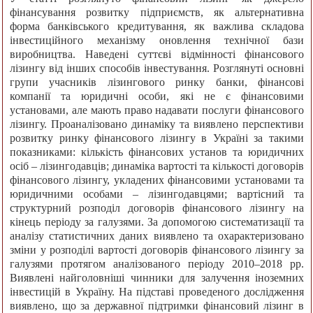
фінансування розвитку підприємств, як альтернативна
форма банківського кредитування, як важлива складова
інвестиційного механізму оновлення технічної бази
виробництва. Наведені суттєві відмінності фінансового
лізингу від інших способів інвестування. Розглянуті основні
групи учасників лізингового ринку банки, фінансові
компанії та юридичні особи, які не є фінансовими
установами, але мають право надавати послуги фінансового
лізингу. Проаналізовано динаміку та виявлено перспективи
розвитку ринку фінансового лізингу в Україні за такими
показниками: кількість фінансових установ та юридичних
осіб – лізингодавців; динаміка вартості та кількості договорів
фінансового лізингу, укладених фінансовими установами та
юридичними особами – лізингодавцями; вартісний та
структурний розподіл договорів фінансового лізингу на
кінець періоду за галузями. За допомогою систематизації та
аналізу статистичних даних виявлено та охарактеризовано
зміни у розподілі вартості договорів фінансового лізингу за
галузями протягом аналізованого періоду 2010–2018 рр.
Виявлені найголовніші чинники для залучення іноземних
інвестицій в Україну. На підставі проведеного дослідження
виявлено, що за державної підтримки фінансовий лізинг в