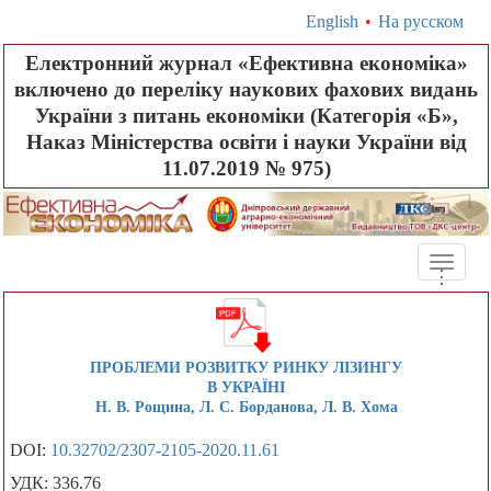
English
•
На русском
Електронний журнал «Ефективна економіка»
включено до переліку наукових фахових видань
України з питань економіки (Категорія «Б»,
Наказ Міністерства освіти і науки України від
11.07.2019 № 975)
Toggle
.
.
.
naviga
ПРОБЛЕМИ РОЗВИТКУ РИНКУ ЛІЗИНГУ
В УКРАЇНІ
Н. В. Рощина, Л. С. Борданова, Л. В. Хома
DOI:
10.32702/2307-2105-2020.11.61
УДК: 336.76