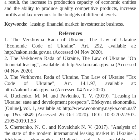
a result, the increase in production capacity of economic entities
and the ability to produce quality competitive products, increase
profits and tax revenues to the budgets of different levels.
Keywords:
leasing; financial market; investments; business.
References
1. The Verkhovna Rada of Ukraine, The Law of Ukraine
"Economic Code of Ukraine", Art. 292, available at:
http://zakon.rada.gov.ua (Accessed 04 Nov 2020).
2. The Verkhovna Rada of Ukraine, The Law of Ukraine "On
financial leasing", available at: http://zakon.rada.gov.ua (Accessed
04 Nov 2020).
3. The Verkhovna Rada of Ukraine, The Law of Ukraine "Tax
Code of Ukraine", Art. 14.1.97, available at:
http://zakon1.rada.gov.ua (Accessed 04 Nov 2020).
4. Duchenko, M. M. and Pavlenko, T. V. (2019), “Leasing in
Ukraine: state and development prospects”, Efektyvna ekonomika,
[Online], vol. 1, available at: http://www.economy.nayka.com.ua/?
op=1&z=6849 (Accessed 26 Oct 2020). DOI: 10.32702/2307-
2105-2019.1.53
5. Chernenko, N. O. and Kovalchuk N. V. (2017), "Analysis of
the state of the modern international leasing market in Ukraine",
Efektyvna ekonomika, [Online], vol. 6, available at: