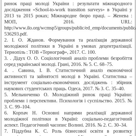
ринок праці молоді України : результати міжнародного
дослідження «School-to-work transition surveys» в Україні у
2013 та 2015 роках; Міжнародне бюро праці. – Женева :
МОП, 2016. URL:
http://www.ilo.org/wcmsp5/groups/public/ed_emp/documents/publi
536293.pdf.
2. І. О. Жданов. Формування та реалізація державної
молодіжної політики в Україні в умовах децентралізації.
Тернопіль : ТОВ «Тернограф», 2017. С. 100.
3. . Дідух О. О. Соціологічний аналіз проблеми безробіття
серед української молоді. Грані, 2016. № 5. С. 68–75.
4. . Савина, І. В. Статистичний аналіз економічної
активності та зайнятості молоді в Україні. Статистика –
інструмент соціально-економічних досліджень : збірник
наукових студентських праць. Одеса, 2017. № 3. С. 35–40.
5. Мельниченко О. Молодіжний ринок праці України:
проблеми і перспективи. Психологія і суспільство. 2015. №
3. С. 99–104.
6. Корпач Н. Основні напрями реалізації державної
молодіжної політики в Україні: соціально-педагогічний
аспект. Педагогічний часопис Волині. 2016. № 2. С. 30–34.
7. Піддубна К. С. Роль бізнесової освіти в розвитку