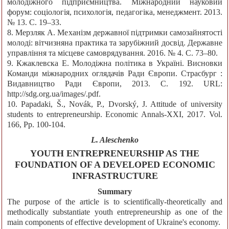
молодіжного підприємництва. Міжнародний науковий
форум: соціологія, психологія, педагогіка, менеджмент. 2013.
№ 13. С. 19–33.
8. Мерзляк А. Механізм державної підтримки самозайнятості
молоді: вітчизняна практика та зарубіжний досвід. Державне
управління та місцеве самоврядування. 2016. № 4. С. 73–80.
9. Кжаклевска Е. Молодіжна політика в Україні. Висновки
Команди міжнародних оглядачів Ради Європи. Страсбург :
Видавництво Ради Європи, 2013. С. 192. URL:
http://sdg.org.ua/images/.pdf.
10. Papadaki, Š., Novák, P., Dvorský, J. Attitude of university
students to entrepreneurship. Economic Annals-XXI, 2017. Vol.
166, Рp. 100-104.
L. Aleschenko
YOUTH ENTREPRENEURSHIP AS THE
FOUNDATION OF A DEVELOPED ECONOMIC
INFRASTRUCTURE
Summary
The purpose of the article is to scientifically-theoretically and
methodically substantiate youth entrepreneurship as one of the
main components of effective development of Ukraine's economy.