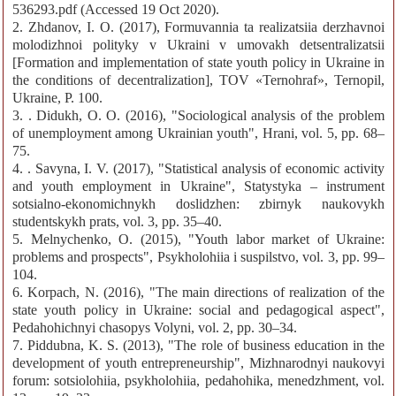
536293.pdf (Accessed 19 Oct 2020).
2. Zhdanov, I. O. (2017), Formuvannia ta realizatsiia derzhavnoi
molodizhnoi polityky v Ukraini v umovakh detsentralizatsii
[Formation and implementation of state youth policy in Ukraine in
the conditions of decentralization], TOV «Ternohraf», Ternopil,
Ukraine, P. 100.
3. . Didukh, O. O. (2016), "Sociological analysis of the problem
of unemployment among Ukrainian youth", Hrani, vol. 5, pp. 68–
75.
4. . Savyna, I. V. (2017), "Statistical analysis of economic activity
and youth employment in Ukraine", Statystyka – instrument
sotsialno-ekonomichnykh doslidzhen: zbirnyk naukovykh
studentskykh prats, vol. 3, pp. 35–40.
5. Melnychenko, O. (2015), "Youth labor market of Ukraine:
problems and prospects", Psykholohiia i suspilstvo, vol. 3, pp. 99–
104.
6. Korpach, N. (2016), "The main directions of realization of the
state youth policy in Ukraine: social and pedagogical aspect",
Pedahohichnyi chasopys Volyni, vol. 2, pp. 30–34.
7. Piddubna, K. S. (2013), "The role of business education in the
development of youth entrepreneurship", Mizhnarodnyi naukovyi
forum: sotsiolohiia, psykholohiia, pedahohika, menedzhment, vol.