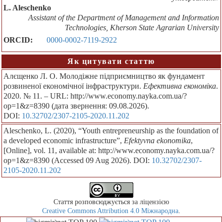
L. Aleschenko
Assistant of the Department of Management and Information
Technologies, Kherson State Agrarian University
ORCID:
0000-0002-7119-2922
Як цитувати статтю
Алєщенко Л. О. Молодіжне підприємництво як фундамент
розвиненої економічної інфраструктури.
Ефективна економіка
.
2020. № 11. – URL: http://www.economy.nayka.com.ua/?
op=1&z=8390 (дата звернення: 09.08.2026).
DOI:
10.32702/2307-2105-2020.11.202
Aleschenko, L. (2020), “Youth entrepreneurship as the foundation of
a developed economic infrastructure”,
Efektyvna ekonomika
,
[Online], vol. 11, available at: http://www.economy.nayka.com.ua/?
op=1&z=8390 (Accessed 09 Aug 2026). DOI:
10.32702/2307-
2105-2020.11.202
Стаття розповсюджується за ліцензією
Creative Commons Attribution 4.0 Міжнародна
.