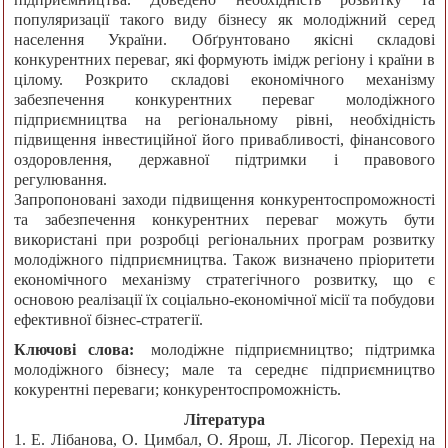
популяризації такого виду бізнесу як молодіжний серед
населення України. Обґрунтовано якісні складові
конкурентних переваг, які формують імідж регіону і країни в
цілому. Розкрито складові економічного механізму
забезпечення конкурентних переваг молодіжного
підприємництва на регіональному рівні, необхідність
підвищення інвестиційної його привабливості, фінансового
оздоровлення, державної підтримки і правового
регулювання.
Запропоновані заходи підвищення конкурентоспроможності
та забезпечення конкурентних переваг можуть бути
використані при розробці регіональних програм розвитку
молодіжного підприємництва. Також визначено пріоритети
економічного механізму стратегічного розвитку, що є
основою реалізації їх соціально-економічної місії та побудови
ефективної бізнес-стратегії.
Ключові слова:
молодіжне підприємництво; підтримка
молодіжного бізнесу; мале та середнє підприємництво
кокурентні переваги; конкурентоспроможність.
Література
1. Е. Лібанова, О. Цимбал, О. Ярош, Л. Лісогор. Перехід на