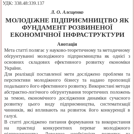
УДК: 338.48:339.137
Л. О. Алєщенко
МОЛОДІЖНЕ ПІДПРИЄМНИЦТВО ЯК
ФУНДАМЕНТ РОЗВИНЕНОЇ
ЕКОНОМІЧНОЇ ІНФРАСТРУКТУРИ
Анотація
Мета статті полягає у науково-теоретичному та методичному
обґрунтуванні молодіжного підприємництва як однієї з
основних складових ефективного розвитку економіки
України.
Для реалізації поставленої мети досліджено проблеми та
перспективи молодіжного бізнесу та надано пропозиції
подальшого його ефективного розвитку. Використані методи
абстрактно-логічного обґрунтування теоретичних положень
за темою, економічного дослідження динаміки сучасного
розвитку цього виду підприємництва, систематизації
чинників, які впливають на розвиток його конкуренції в
галузі.
В статті досліджено питання формування та використання
на практиці конкурентних переваг молодіжного
підприємництва. Доведено необхідність розвитку та