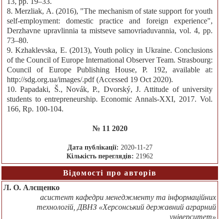
13, pp. 19–33.
8. Merzliak, A. (2016), "The mechanism of state support for youth
self-employment: domestic practice and foreign experience",
Derzhavne upravlinnia ta mistseve samovriaduvannia, vol. 4, pp.
73–80.
9. Kzhaklevska, E. (2013), Youth policy in Ukraine. Conclusions
of the Council of Europe International Observer Team. Strasbourg:
Council of Europe Publishing House, P. 192, available at:
http://sdg.org.ua/images/.pdf (Accessed 19 Oct 2020).
10. Papadaki, Š., Novák, P., Dvorský, J. Attitude of university
students to entrepreneurship. Economic Annals-XXI, 2017. Vol.
166, Rp. 100-104.
№ 11 2020
Дата публікації:
2020-11-27
Кількість переглядів:
21962
Відомості про авторів
Л. О. Алєщенко
асистент кафедри менеджменту та інформаційних
технологій, ДВНЗ «Херсонський державний аграрний
університет»