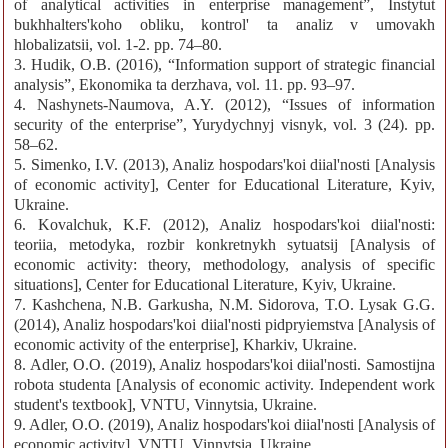
of analytical activities in enterprise management”, Instytut
bukhhalters'koho obliku, kontrol' ta analiz v umovakh
hlobalizatsii, vol. 1-2. pp. 74–80.
3. Hudik, O.B. (2016), “Information support of strategic financial
analysis”, Ekonomika ta derzhava, vol. 11. pp. 93–97.
4. Nashynets-Naumova, A.Y. (2012), “Issues of information
security of the enterprise”, Yurydychnyj visnyk, vol. 3 (24). pp.
58–62.
5. Simenko, I.V. (2013), Analiz hospodars'koi diial'nosti [Analysis
of economic activity], Center for Educational Literature, Kyiv,
Ukraine.
6. Kovalchuk, K.F. (2012), Analiz hospodars'koi diial'nosti:
teoriia, metodyka, rozbir konkretnykh sytuatsij [Analysis of
economic activity: theory, methodology, analysis of specific
situations], Center for Educational Literature, Kyiv, Ukraine.
7. Kashchena, N.B. Garkusha, N.M. Sidorova, T.O. Lysak G.G.
(2014), Analiz hospodars'koi diial'nosti pidpryiemstva [Analysis of
economic activity of the enterprise], Kharkiv, Ukraine.
8. Adler, O.O. (2019), Analiz hospodars'koi diial'nosti. Samostijna
robota studenta [Analysis of economic activity. Independent work
student's textbook], VNTU, Vinnytsia, Ukraine.
9. Adler, O.O. (2019), Analiz hospodars'koi diial'nosti [Analysis of
economic activity], VNTU, Vinnytsia, Ukraine.