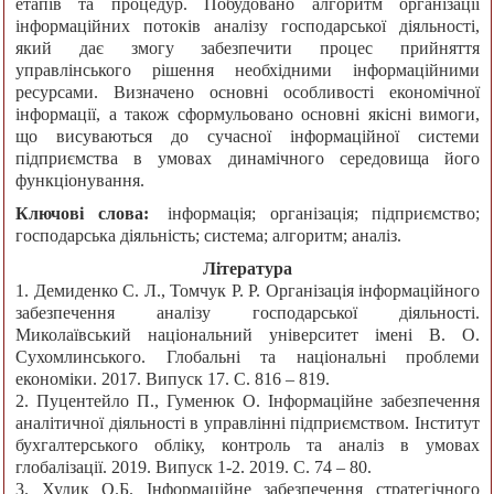
етапів та процедур. Побудовано алгоритм організації
інформаційних потоків аналізу господарської діяльності,
який дає змогу забезпечити процес прийняття
управлінського рішення необхідними інформаційними
ресурсами. Визначено основні особливості економічної
інформації, а також сформульовано основні якісні вимоги,
що висуваються до сучасної інформаційної системи
підприємства в умовах динамічного середовища його
функціонування.
Ключові слова:
інформація; організація; підприємство;
господарська діяльність; система; алгоритм; аналіз.
Література
1. Демиденко С. Л., Томчук Р. Р. Організація інформаційного
забезпечення аналізу господарської діяльності.
Миколаївський національний університет імені В. О.
Сухомлинського. Глобальні та національні проблеми
економіки. 2017. Випуск 17. С. 816 – 819.
2. Пуцентейло П., Гуменюк О. Інформаційне забезпечення
аналітичної діяльності в управлінні підприємством. Інститут
бухгалтерського обліку, контроль та аналіз в умовах
глобалізації. 2019. Випуск 1-2. 2019. С. 74 – 80.
3. Худик О.Б. Інформаційне забезпечення стратегічного