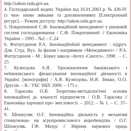
http://zakon.rada.gov.ua.
4. Господарський кодекс України від 16.01.2003 р. № 436-IV
(з чин- ними змінами та доповненнями) [Електронний
ресурс]. – Режим доступу: http://zakon.rada.gov.ua.
5. Покропивний С.Ф. Інноваційний менеджмент у ринковій
системі господарювання / С.Ф. Покропивний // Економіка
України – 1995 - №2 – С.24
6. Фатхутдинов Р.А. Інноваційнйий менеджмент : підруч.
Для. Студ. Вуз. За фахом і напрямком «Менеджмент» / Р.А.
Фатхутдинов – М : Бізнес школа «Інтел -Синтез», 1998 . – С.
25
7. Кузнєцова А.Я. Удосконалення банківського і
небанківського фінансування інноваційної діяльності в
Україні: [монографія] / А.Я. Кузнєцова, Н.Я. Зінько, О.О.
Другов. – К.: УБС НБУ, 2009. – 175 с.
8. Тарасова О.В. Теоретико-методологічні основи
інноваційної ді- яльності підприємств / О.В. Тарасова //
Економіка харчової про- мисловості. – 2012. – № 1. – С. 37–
41.
9. Шпикуляк О.Г. Інноваційна діяльність у механізмі
стимулюван- ня агропромислового виробництва / О.Г.
Шпикуляк, Г.Ф. Мазур // Збірник наукових праць