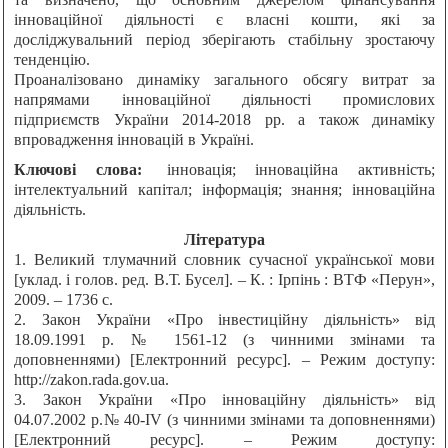
інноваційної діяльності є власні кошти, які за
досліджувальний період зберігають стабільну зростаючу
тенденцію.
Проаналізовано динаміку загального обсягу витрат за
напрямами інноваційної діяльності промислових
підприємств України 2014-2018 рр. а також динаміку
впровадження інновацій в Україні.
Ключові слова:
інновація; інноваційна активність;
інтелектуальний капітал; інформація; знання; інноваційна
діяльність.
Література
1. Великий тлумачний словник сучасної української мови
[уклад. і голов. ред. В.Т. Бусел]. – К. : Ірпінь : ВТФ «Перун»,
2009. – 1736 с.
2. Закон України «Про інвестиційну діяльність» від
18.09.1991 р. № 1561-12 (з чинними змінами та
доповненнями) [Електронний ресурс]. – Режим доступу:
http://zakon.rada.gov.ua.
3. Закон України «Про інноваційну діяльність» від
04.07.2002 р.№ 40-IV (з чинними змінами та доповненнями)
[Електронний ресурс]. – Режим доступу: