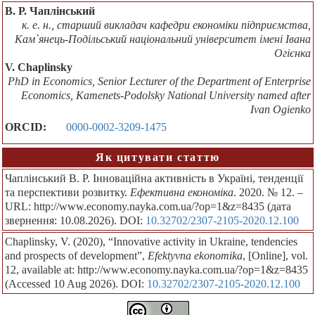
В. Р. Чаплінський
к. е. н., старший викладач кафедри економіки підприємства,
Кам`янець-Подільський національний університет імені Івана
Огієнка
V. Chaplinsky
PhD in Economics, Senior Lecturer of the Department of Enterprise
Economics, Kamenets-Podolsky National University named after
Ivan Ogienko
ORCID:
0000-0002-3209-1475
Як цитувати статтю
Чаплінський В. Р. Інноваційна активність в Україні, тенденції
та перспективи розвитку.
Ефективна економіка
. 2020. № 12. –
URL: http://www.economy.nayka.com.ua/?op=1&z=8435 (дата
звернення: 10.08.2026). DOI:
10.32702/2307-2105-2020.12.100
Chaplinsky, V. (2020), “Innovative activity in Ukraine, tendencies
and prospects of development”,
Efektyvna ekonomika
, [Online], vol.
12, available at: http://www.economy.nayka.com.ua/?op=1&z=8435
(Accessed 10 Aug 2026). DOI:
10.32702/2307-2105-2020.12.100