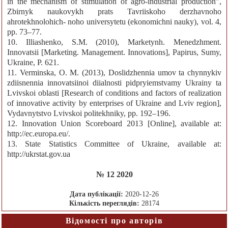
in the mechanism of stimulation of agro-industrial production",
Zbirnyk naukovykh prats Tavriiskoho derzhavnoho
ahrotekhnolohich- noho universytetu (ekonomichni nauky), vol. 4,
pp. 73–77.
10. Illiashenko, S.M. (2010), Marketynh. Menedzhment.
Innovatsii [Marketing. Management. Innovations], Papirus, Sumy,
Ukraine, P. 621.
11. Verminska, O. M. (2013), Doslidzhennia umov ta chynnykiv
zdiisnennia innovatsiinoi diialnosti pidpryiemstvamy Ukrainy ta
Lvivskoi oblasti [Research of conditions and factors of realization
of innovative activity by enterprises of Ukraine and Lviv region],
Vydavnytstvo Lvivskoi politekhniky, pp. 192–196.
12. Innovation Union Scoreboard 2013 [Online], available at:
http://ec.europa.eu/.
13. State Statistics Committee of Ukraine, available at:
http://ukrstat.gov.ua
№ 12 2020
Дата публікації:
2020-12-26
Кількість переглядів:
28174
Відомості про авторів