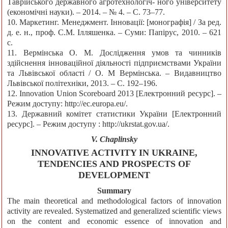
Таврійського державного агротехнологіч- ного університету
(економічні науки). – 2014. – № 4. – С. 73–77.
10. Маркетинг. Менеджмент. Інновації: [монографія] / За ред.
д. е. н., проф. С.М. Ілляшенка. – Суми: Папірус, 2010. – 621
с.
11. Вермінська О. М. Дослідження умов та чинників
здійснення інноваційної діяльності підприємствами України
та Львівської області / О. М Вермінська. – Видавництво
Львівської політехніки, 2013. – С. 192–196.
12. Innovation Union Scoreboard 2013 [Електронний ресурс]. –
Режим доступу: http://ec.europa.eu/.
13. Державний комітет статистики України [Електронний
ресурс]. – Режим доступу : http://ukrstat.gov.ua/.
V. Chaplinsky
INNOVATIVE ACTIVITY IN UKRAINE,
TENDENCIES AND PROSPECTS OF
DEVELOPMENT
Summary
The main theoretical and methodological factors of innovation
activity are revealed. Systematized and generalized scientific views
on the content and economic essence of innovation and