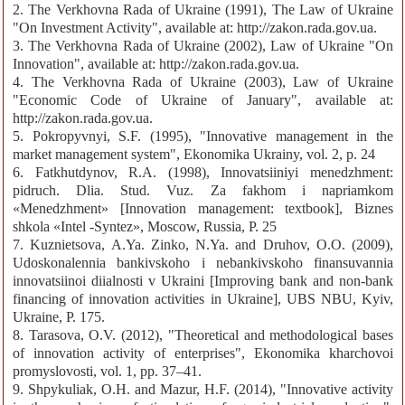
2. The Verkhovna Rada of Ukraine (1991), The Law of Ukraine
"On Investment Activity", available at: http://zakon.rada.gov.ua.
3. The Verkhovna Rada of Ukraine (2002), Law of Ukraine "On
Innovation", available at: http://zakon.rada.gov.ua.
4. The Verkhovna Rada of Ukraine (2003), Law of Ukraine
"Economic Code of Ukraine of January", available at:
http://zakon.rada.gov.ua.
5. Pokropyvnyi, S.F. (1995), "Innovative management in the
market management system", Ekonomika Ukrainy, vol. 2, p. 24
6. Fatkhutdynov, R.A. (1998), Innovatsiiniyi menedzhment:
pidruch. Dlia. Stud. Vuz. Za fakhom i napriamkom
«Menedzhment» [Innovation management: textbook], Biznes
shkola «Intel -Syntez», Moscow, Russia, P. 25
7. Kuznietsova, A.Ya. Zinko, N.Ya. and Druhov, O.O. (2009),
Udoskonalennia bankivskoho i nebankivskoho finansuvannia
innovatsiinoi diialnosti v Ukraini [Improving bank and non-bank
financing of innovation activities in Ukraine], UBS NBU, Kyiv,
Ukraine, P. 175.
8. Tarasova, O.V. (2012), "Theoretical and methodological bases
of innovation activity of enterprises", Ekonomika kharchovoi
promyslovosti, vol. 1, pp. 37–41.
9. Shpykuliak, O.H. and Mazur, H.F. (2014), "Innovative activity